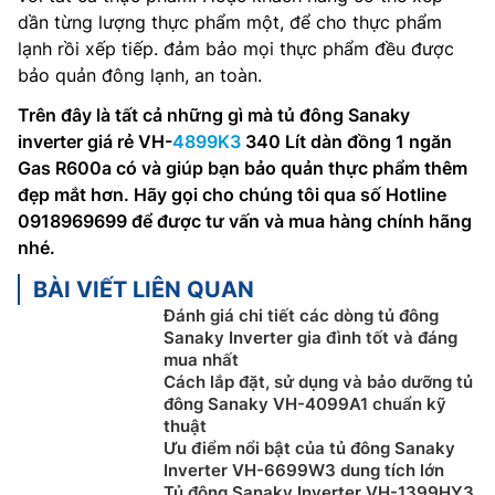
dần từng lượng thực phẩm một, để cho thực phẩm
lạnh rồi xếp tiếp. đảm bảo mọi thực phẩm đều được
bảo quản đông lạnh, an toàn.
Trên đây là tất cả những gì mà tủ đông Sanaky
inverter giá rẻ VH-
4899K3
340 Lít dàn đồng 1 ngăn
Gas R600a có và giúp bạn bảo quản thực phẩm thêm
đẹp mắt hơn. Hãy gọi cho chúng tôi qua số Hotline
0918969699 để được tư vấn và mua hàng chính hãng
nhé.
BÀI VIẾT LIÊN QUAN
Đánh giá chi tiết các dòng tủ đông
Sanaky Inverter gia đình tốt và đáng
mua nhất
Cách lắp đặt, sử dụng và bảo dưỡng tủ
đông Sanaky VH-4099A1 chuẩn kỹ
thuật
Ưu điểm nổi bật của tủ đông Sanaky
Inverter VH-6699W3 dung tích lớn
Tủ đông Sanaky Inverter VH-1399HY3