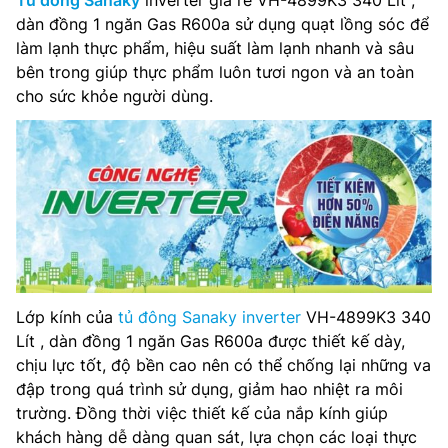
Tủ đông Sanaky
inverter giá rẻ VH-4899K3 340 Lít ,
dàn đồng 1 ngăn Gas R600a sử dụng quạt lồng sóc để
làm lạnh thực phẩm, hiệu suất làm lạnh nhanh và sâu
bên trong giúp thực phẩm luôn tươi ngon và an toàn
cho sức khỏe người dùng.
Lớp kính của
tủ đông Sanaky inverter
VH-4899K3 340
Lít , dàn đồng 1 ngăn Gas R600a được thiết kế dày,
chịu lực tốt, độ bền cao nên có thể chống lại những va
đập trong quá trình sử dụng, giảm hao nhiệt ra môi
trường. Đồng thời việc thiết kế của nắp kính giúp
khách hàng dễ dàng quan sát, lựa chọn các loại thực