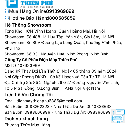
Mua Hàng Online:
0918969699
Hotline Bảo Hành:
1800585859
Hệ Thống Showroom
Tổng Kho: KCN Vĩnh Hoàng, Quận Hoàng Mai, Hà Nội
Showroom: Số 488 Hà Huy Tập, Yên Viên, Gia Lâm, Hà Nội
Showroom: Số 89A Đường Lạc Long Quân, Phường Vĩnh Phúc,
Phú Thọ
Showroom: Số 331 Nguyễn Huệ, Ninh Phong, Ninh Bình
Công Ty Cổ Phần Điện Máy Thiên Phú
MST: 0107333989
Đăng Ký Thay Đổi Lần Thứ: 8, Ngày 05 tháng 09 năm 2024
Nơi Cấp: Phòng DKKD - Sở Kế Hoạch và Đầu Tư TP Hà Nội
Địa Chỉ Trụ Sở: Số 2, Ngách 765/27, Đường Nguyễn Văn Linh,
Tổ 5 P.Sài Đồng, Q.Long Biên, TP.Hà Nội, Việt Nam
Liên hệ Với Chúng Tôi
Email:
dienmaythienphu6886@gmail.com
Bán Buôn:
0983262323
- Nhà Thầu Dự Án:
0913836633
Bán Buôn:
0983666996
- Nhà Thầu Dự Án:
0983666996
Dịch vụ khách hàng
Phương Thức Mua Hàng