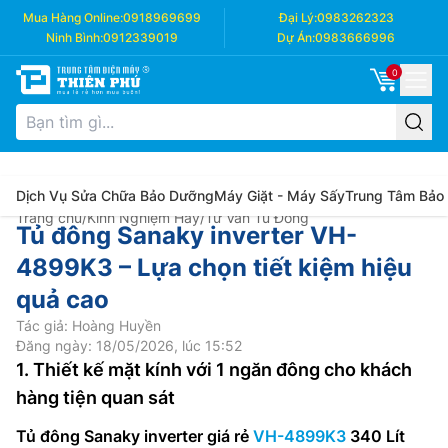
Mua Hàng Online:
0918969699
Đại Lý:
0983262323
Ninh Bình:
0912339019
Dự Án:
0983666996
0
Dịch Vụ Sửa Chữa Bảo Dưỡng
Máy Giặt - Máy Sấy
Trung Tâm Bảo
Trang chủ
/
Kinh Nghiệm Hay
/
Tư Vấn Tủ Đông
Tủ đông Sanaky inverter VH-
4899K3 – Lựa chọn tiết kiệm hiệu
quả cao
Tác giả: Hoàng Huyền
Đăng ngày: 18/05/2026, lúc 15:52
1. Thiết kế mặt kính với 1 ngăn đông cho khách
hàng tiện quan sát
Tủ đông Sanaky inverter giá rẻ
VH-4899K3
340 Lít