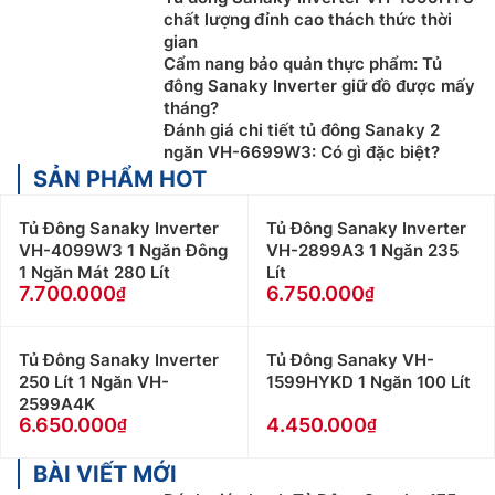
chất lượng đỉnh cao thách thức thời
gian
Cẩm nang bảo quản thực phẩm: Tủ
đông Sanaky Inverter giữ đồ được mấy
tháng?
Đánh giá chi tiết tủ đông Sanaky 2
ngăn VH-6699W3: Có gì đặc biệt?
SẢN PHẨM HOT
Tủ Đông Sanaky Inverter
Tủ Đông Sanaky Inverter
VH-4099W3 1 Ngăn Đông
VH-2899A3 1 Ngăn 235
1 Ngăn Mát 280 Lít
Lít
7.700.000
6.750.000
Tủ Đông Sanaky Inverter
Tủ Đông Sanaky VH-
250 Lít 1 Ngăn VH-
1599HYKD 1 Ngăn 100 Lít
2599A4K
6.650.000
4.450.000
BÀI VIẾT MỚI