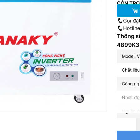
CÒN TRO
Gọi đặ
Hotlin
Thông số
4899K3 
Model: 
Chất liệ
Công ngh
Nhiệt độ
Nguồn đ
Công suấ
Dung tích