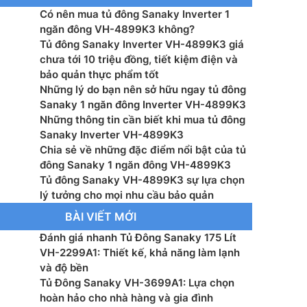
Có nên mua tủ đông Sanaky Inverter 1
ớc: 1224 x 620 x 870 (mm)
ngăn đông VH-4899K3 không?
Tủ đông Sanaky Inverter VH-4899K3 giá
ớc đóng gói: 1291 x 680 x 990 (mm)
chưa tới 10 triệu đồng, tiết kiệm điện và
bảo quản thực phẩm tốt
ợng: 53 (kg)
Những lý do bạn nên sở hữu ngay tủ đông
Sanaky 1 ngăn đông Inverter VH-4899K3
 lạnh: R134a
Những thông tin cần biết khi mua tủ đông
Sanaky Inverter VH-4899K3
: 24 tháng
Chia sẻ về những đặc điểm nổi bật của tủ
đông Sanaky 1 ngăn đông VH-4899K3
Tủ đông Sanaky VH-4899K3 sự lựa chọn
lý tưởng cho mọi nhu cầu bảo quản
BÀI VIẾT MỚI
Đánh giá nhanh Tủ Đông Sanaky 175 Lít
VH-2299A1: Thiết kế, khả năng làm lạnh
và độ bền
Tủ Đông Sanaky VH-3699A1: Lựa chọn
hoàn hảo cho nhà hàng và gia đình