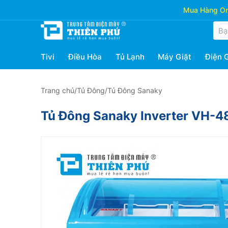
Mua Hàng Onl
Tivi
Điều Hòa
Tủ Lạnh
Máy Giặt
Điện 
Trang chủ
/
Tủ Đông
/
Tủ Đông Sanaky
Tủ Đông Sanaky Inverter VH-4