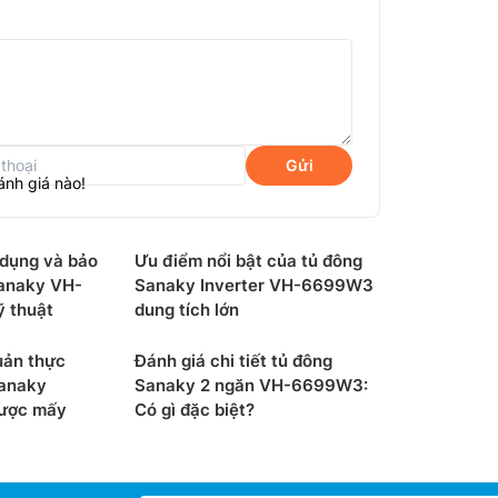
Gửi
ánh giá nào!
 sử dụng quạt lồng sóc giúp tăng hiệu suất
 dụng và bảo
Ưu điểm nổi bật của tủ đông
u đến -180c, giữ đông thực phẩm một các an
anaky VH-
Sanaky Inverter VH-6699W3
 thuật
dung tích lớn
lực ở chân tủ giúp người sử dụng có thể dễ
uản thực
Đánh giá chi tiết tủ đông
t nước của tủ được bố trí dễ dàng vệ sinh
Sanaky
Sanaky 2 ngăn VH-6699W3:
ủ là gas R134a thân thiện với môi trường.
được mấy
Có gì đặc biệt?