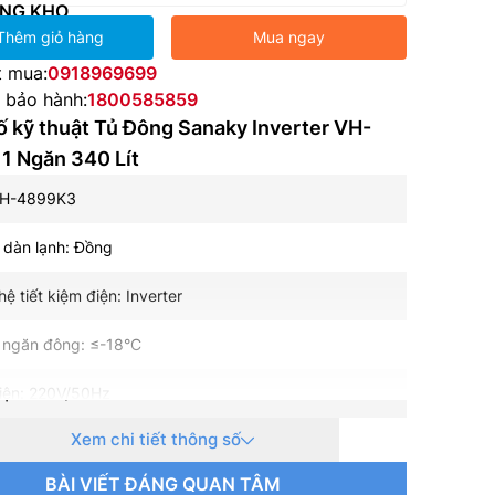
NG KHO
Thêm giỏ hàng
Mua ngay
t mua:
0918969699
e bảo hành:
1800585859
 kỹ thuật Tủ Đông Sanaky Inverter VH-
1 Ngăn 340 Lít
VH-4899K3
u dàn lạnh: Đồng
ệ tiết kiệm điện: Inverter
 ngăn đông: ≤-18°C
iện: 220V/50Hz
Xem chi tiết thông số
t: 155.6 (W)
BÀI VIẾT ĐÁNG QUAN TÂM
 thực: 324 lít