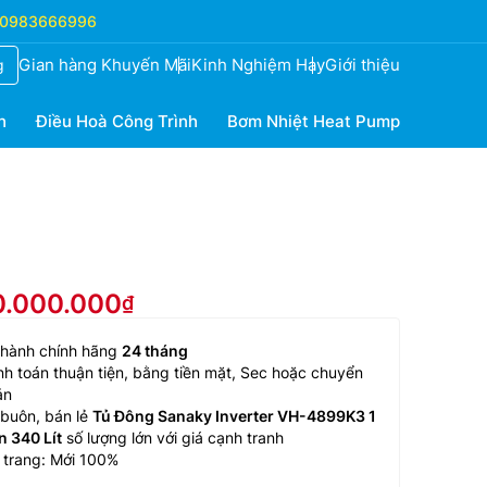
0983666996
Gian hàng Khuyến Mãi
Kinh Nghiệm Hay
Giới thiệu
g
h
Điều Hoà Công Trình
Bơm Nhiệt Heat Pump
10.000.000
 hành chính hãng
24 tháng
h toán thuận tiện, bằng tiền mặt, Sec hoặc chuyển
ản
buôn, bán lẻ
Tủ Đông Sanaky Inverter VH-4899K3 1
 340 Lít
số lượng lớn với giá cạnh tranh
 trang: Mới 100%