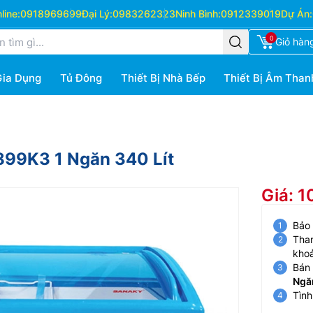
ine:
0918969699
Đại Lý:
0983262323
Ninh Bình:
0912339019
Dự Án:
0
Giỏ hàn
Gia Dụng
Tủ Đông
Thiết Bị Nhà Bếp
Thiết Bị Âm Than
899K3 1 Ngăn 340 Lít
Giá: 
Bảo
Than
kho
Bán 
Ngăn
Tình