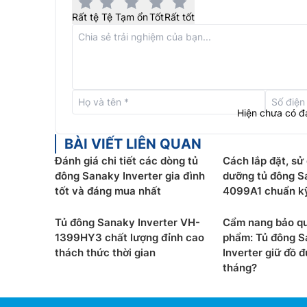
Rất tệ
Tệ
Tạm ổn
Tốt
Rất tốt
Hiện chưa có đ
BÀI VIẾT LIÊN QUAN
Tủ đông Sanaky 1 ngăn
VH-4899K3 được thiết kế
Đánh giá chi tiết các dòng tủ
Cách lắp đặt, sử
của máy, giúp máy chạy êm, làm lạnh nhanh, sâ
đông Sanaky Inverter gia đình
dưỡng tủ đông S
toàn trong thời gian dài.
tốt và đáng mua nhất
4099A1 chuẩn kỹ
Bên cạnh đó tủ cũng được thiết kế bánh xe chịu 
Tủ đông Sanaky Inverter VH-
Cẩm nang bảo q
dàng di chuyển tủ đến vị trí mong muốn. Lỗ thoá
1399HY3 chất lượng đỉnh cao
phẩm: Tủ đông 
trong quá trình sử dụng. Gas được sử dụng cho t
thách thức thời gian
Inverter giữ đồ 
tháng?