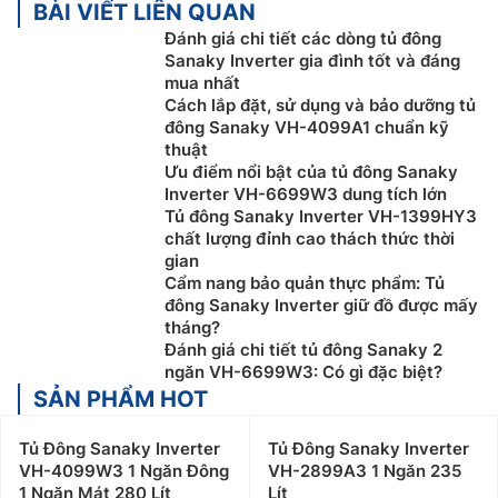
BÀI VIẾT LIÊN QUAN
Đánh giá chi tiết các dòng tủ đông
Sanaky Inverter gia đình tốt và đáng
mua nhất
Cách lắp đặt, sử dụng và bảo dưỡng tủ
đông Sanaky VH-4099A1 chuẩn kỹ
thuật
Ưu điểm nổi bật của tủ đông Sanaky
Inverter VH-6699W3 dung tích lớn
Tủ đông Sanaky Inverter VH-1399HY3
chất lượng đỉnh cao thách thức thời
gian
Cẩm nang bảo quản thực phẩm: Tủ
đông Sanaky Inverter giữ đồ được mấy
tháng?
Đánh giá chi tiết tủ đông Sanaky 2
ngăn VH-6699W3: Có gì đặc biệt?
SẢN PHẨM HOT
Tủ Đông Sanaky Inverter
Tủ Đông Sanaky Inverter
VH-4099W3 1 Ngăn Đông
VH-2899A3 1 Ngăn 235
1 Ngăn Mát 280 Lít
Lít