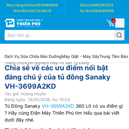
Mua Hàng Online:
0918969699
Đại Lý:
0983262323
Ninh Bình:
0912339019
Dự Án:
0983666996
0
Dịch Vụ Sửa Chữa Bảo Dưỡng
Máy Giặt - Máy Sấy
Trung Tâm Bảo
Trang chủ
/
Kinh Nghiệm Hay
/
Tư Vấn Tủ Đông
Chia sẻ về các ưu điểm nổi bật
đáng chú ý của tủ đông Sanaky
VH-3699A2KD
Tác giả: Hoàng Huyền
Đăng ngày: 18/05/2026, lúc 16:04
Tủ Đông Sanaky
VH-3699A2KD
360 Lít có ưu điểm gì
? Hãy cùng Điện Máy Thiên Phú tìm hiểu qua bài viết
dưới đây nhé.