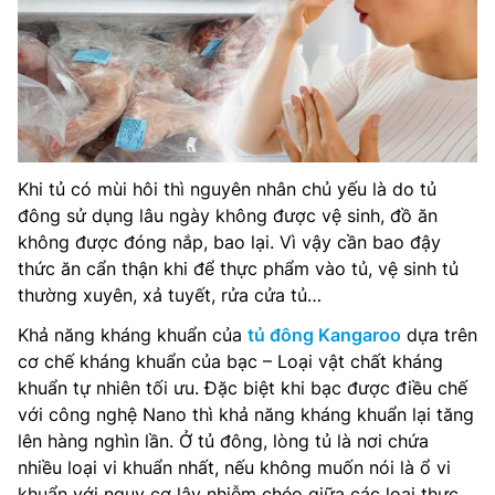
Khi tủ có mùi hôi thì nguyên nhân chủ yếu là do tủ
đông sử dụng lâu ngày không được vệ sinh, đồ ăn
không được đóng nắp, bao lại. Vì vậy cần bao đậy
thức ăn cẩn thận khi để thực phẩm vào tủ, vệ sinh tủ
thường xuyên, xả tuyết, rửa cửa tủ…
Khả năng kháng khuẩn của
tủ đông Kangaroo
dựa trên
cơ chế kháng khuẩn của bạc – Loại vật chất kháng
khuẩn tự nhiên tối ưu. Đặc biệt khi bạc được điều chế
với công nghệ Nano thì khả năng kháng khuẩn lại tăng
lên hàng nghìn lần. Ở tủ đông, lòng tủ là nơi chứa
nhiều loại vi khuẩn nhất, nếu không muốn nói là ổ vi
khuẩn với nguy cơ lây nhiễm chéo giữa các loại thực