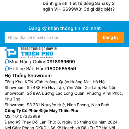
Đánh giá chi tiết tủ đông Sanaky 2
ngăn VH-6699W3: Có gì đặc biệt?
Đăng ký nhận thông tin mới nhất
Đăng ký
Mua Hàng Online:
0918969699
Hotline Bảo Hành:
1800585859
Hệ Thống Showroom
Tổng Kho: KCN Vĩnh Hoàng, Quận Hoàng Mai, Hà Nội
Showroom: Số 488 Hà Huy Tập, Yên Viên, Gia Lâm, Hà Nội
Showroom: Số 89A Đường Lạc Long Quân, Phường Vĩnh Phúc,
Phú Thọ
Showroom: Số 331 Nguyễn Huệ, Ninh Phong, Ninh Bình
Công Ty Cổ Phần Điện Máy Thiên Phú
MST: 0107333989
Đăng Ký Thay Đổi Lần Thứ: 8, Ngày 05 tháng 09 năm 2024
Nơi Cấp: Phòng DKKD - Sở Kế Hoạch và Đầu Tư TP Hà Nội