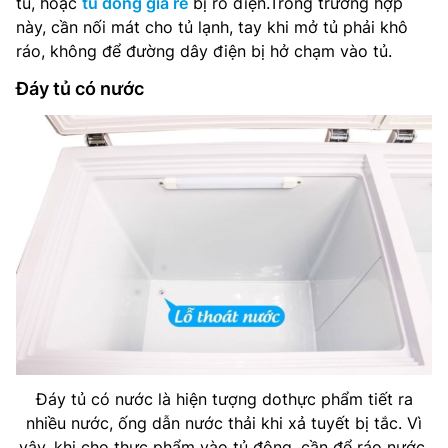
tủ, hoặc
tủ đông giá rẻ
bị rò điện.Trong trường hợp
này, cần nối mát cho tủ lạnh, tay khi mở tủ phải khô
ráo, không để đường dây điện bị hở chạm vào tủ.
Đáy tủ có nước
Đáy tủ có nước là hiện tượng dothực phẩm tiết ra
nhiều nước, ống dẫn nước thải khi xả tuyết bị tắc. Vì
vậy, khi cho thực phẩm vào tủ đông, cần để ráo nước,