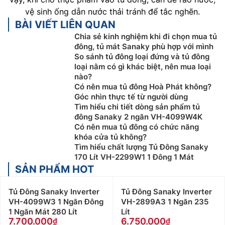
vệ sinh ống dẫn nước thải tránh để tắc nghẽn.
BÀI VIẾT LIÊN QUAN
Chia sẻ kinh nghiệm khi đi chọn mua tủ
đông, tủ mát Sanaky phù hợp với mình
So sánh tủ đông loại đứng và tủ đông
loại nằm có gì khác biệt, nên mua loại
nào?
Có nên mua tủ đông Hoà Phát không?
Góc nhìn thực tế từ người dùng
Tìm hiểu chi tiết dòng sản phẩm tủ
đông Sanaky 2 ngăn VH-4099W4K
Có nên mua tủ đông có chức năng
khóa cửa tủ không?
Tìm hiểu chất lượng Tủ Đông Sanaky
170 Lít VH-2299W1 1 Đông 1 Mát
SẢN PHẨM HOT
Tủ Đông Sanaky Inverter
Tủ Đông Sanaky Inverter
VH-4099W3 1 Ngăn Đông
VH-2899A3 1 Ngăn 235
1 Ngăn Mát 280 Lít
Lít
7.700.000
6.750.000