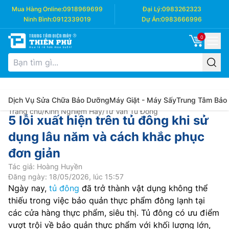
Mua Hàng Online:
0918969699
Đại Lý:
0983262323
Ninh Bình:
0912339019
Dự Án:
0983666996
0
Dịch Vụ Sửa Chữa Bảo Dưỡng
Máy Giặt - Máy Sấy
Trung Tâm Bảo
Trang chủ
/
Kinh Nghiệm Hay
/
Tư Vấn Tủ Đông
5 lỗi xuất hiện trên tủ đông khi sử
dụng lâu năm và cách khắc phục
đơn giản
Tác giả: Hoàng Huyền
Đăng ngày: 18/05/2026, lúc 15:57
Ngày nay,
tủ đông
đã trở thành vật dụng không thể
thiếu trong việc bảo quản thực phẩm đông lạnh tại
các cửa hàng thực phẩm, siêu thị. Tủ đông có ưu điểm
vượt trội về bảo quản thực phẩm với khối lượng lớn,