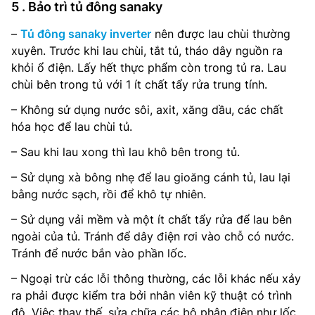
5 . Bảo trì tủ đông sanaky
–
Tủ đông sanaky inverter
nên được lau chùi thường
xuyên. Trước khi lau chùi, tắt tủ, tháo dây nguồn ra
khỏi ổ điện. Lấy hết thực phẩm còn trong tủ ra. Lau
chùi bên trong tủ với 1 ít chất tẩy rửa trung tính.
– Không sử dụng nước sôi, axit, xăng dầu, các chất
hóa học để lau chùi tủ.
– Sau khi lau xong thì lau khô bên trong tủ.
– Sử dụng xà bông nhẹ để lau gioăng cánh tủ, lau lại
bằng nước sạch, rồi để khô tự nhiên.
– Sử dụng vải mềm và một ít chất tẩy rửa để lau bên
ngoài của tủ. Tránh để dây điện rơi vào chỗ có nước.
Tránh để nước bắn vào phần lốc.
– Ngoại trừ các lỗi thông thường, các lỗi khác nếu xảy
ra phải được kiểm tra bởi nhân viên kỹ thuật có trình
độ. Việc thay thế, sửa chữa các bộ phận điện như lốc