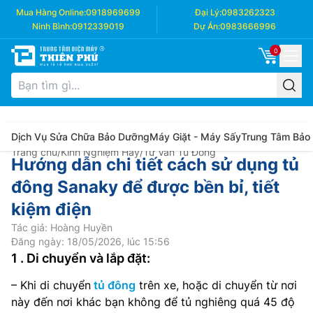
Mua Hàng Online:
0918969699
Đại Lý:
0983262323
Ninh Bình:
0912339019
Dự Án:
0983666996
0
Dịch Vụ Sửa Chữa Bảo Dưỡng
Máy Giặt - Máy Sấy
Trung Tâm Bảo
Trang chủ
/
Kinh Nghiệm Hay
/
Tư Vấn Tủ Đông
Hướng dẫn chi tiết cách sử dụng tủ
đông Sanaky để được bền bỉ, tiết
kiệm điện
Tác giả: Hoàng Huyền
Đăng ngày: 18/05/2026, lúc 15:56
1 . Di chuyển và lắp đặt:
– Khi di chuyển
tủ đông
trên xe, hoặc di chuyển từ nơi
này đến nơi khác bạn không để tủ nghiêng quá 45 độ