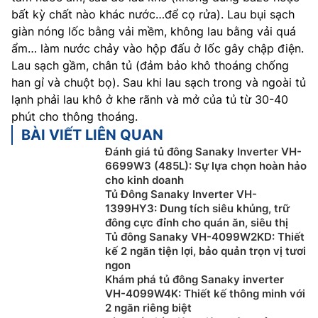
bất kỳ chất nào khác nước…để cọ rửa). Lau bụi sạch
giàn nóng lốc bằng vải mềm, không lau bằng vải quá
ẩm… làm nước chảy vào hộp đấu ở lốc gây chập điện.
Lau sạch gầm, chân tủ (đảm bảo khô thoáng chống
han gỉ và chuột bọ). Sau khi lau sạch trong và ngoài tủ
lạnh phải lau khô ở khe rãnh và mở của tủ từ 30-40
phút cho thông thoáng.
BÀI VIẾT LIÊN QUAN
Đánh giá tủ đông Sanaky Inverter VH-
6699W3 (485L): Sự lựa chọn hoàn hảo
cho kinh doanh
Tủ Đông Sanaky Inverter VH-
1399HY3: Dung tích siêu khủng, trữ
đông cực đỉnh cho quán ăn, siêu thị
Tủ đông Sanaky VH-4099W2KD: Thiết
kế 2 ngăn tiện lợi, bảo quản trọn vị tươi
ngon
Khám phá tủ đông Sanaky inverter
VH-4099W4K: Thiết kế thông minh với
2 ngăn riêng biệt