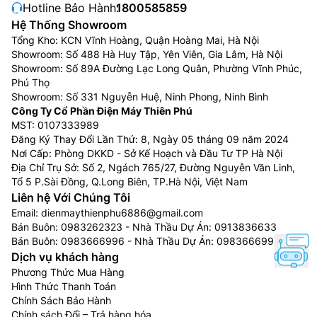
Hotline Bảo Hành:
1800585859
Hệ Thống Showroom
Tổng Kho: KCN Vĩnh Hoàng, Quận Hoàng Mai, Hà Nội
Showroom: Số 488 Hà Huy Tập, Yên Viên, Gia Lâm, Hà Nội
Showroom: Số 89A Đường Lạc Long Quân, Phường Vĩnh Phúc,
Phú Thọ
Showroom: Số 331 Nguyễn Huệ, Ninh Phong, Ninh Bình
Công Ty Cổ Phần Điện Máy Thiên Phú
MST: 0107333989
Đăng Ký Thay Đổi Lần Thứ: 8, Ngày 05 tháng 09 năm 2024
Nơi Cấp: Phòng DKKD - Sở Kế Hoạch và Đầu Tư TP Hà Nội
Địa Chỉ Trụ Sở: Số 2, Ngách 765/27, Đường Nguyễn Văn Linh,
Tổ 5 P.Sài Đồng, Q.Long Biên, TP.Hà Nội, Việt Nam
Liên hệ Với Chúng Tôi
Email:
dienmaythienphu6886@gmail.com
Bán Buôn:
0983262323
- Nhà Thầu Dự Án:
0913836633
Bán Buôn:
0983666996
- Nhà Thầu Dự Án:
0983666996
Dịch vụ khách hàng
Phương Thức Mua Hàng
Hình Thức Thanh Toán
Chính Sách Bảo Hành
Chính sách Đổi – Trả hàng hóa