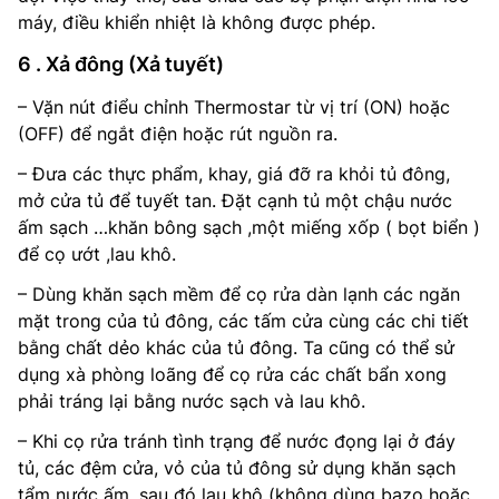
máy, điều khiển nhiệt là không được phép.
6 . Xả đông (Xả tuyết)
– Vặn nút điểu chỉnh Thermostar từ vị trí (ON) hoặc
(OFF) để ngắt điện hoặc rút nguồn ra.
– Đưa các thực phẩm, khay, giá đỡ ra khỏi tủ đông,
mở cửa tủ để tuyết tan. Đặt cạnh tủ một chậu nước
ấm sạch …khăn bông sạch ,một miếng xốp ( bọt biển )
để cọ ướt ,lau khô.
– Dùng khăn sạch mềm để cọ rửa dàn lạnh các ngăn
mặt trong của tủ đông, các tấm cửa cùng các chi tiết
bằng chất dẻo khác của tủ đông. Ta cũng có thể sử
dụng xà phòng loãng để cọ rửa các chất bẩn xong
phải tráng lại bằng nước sạch và lau khô.
– Khi cọ rửa tránh tình trạng để nước đọng lại ở đáy
tủ, các đệm cửa, vỏ của tủ đông sử dụng khăn sạch
tẩm nước ấm, sau đó lau khô (không dùng bazo hoặc