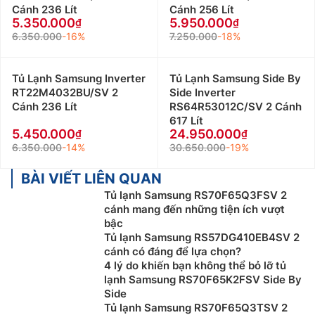
Cánh 236 Lít
Cánh 256 Lít
5.350.000
5.950.000
6.350.000
-16%
7.250.000
-18%
Tủ Lạnh Samsung Inverter
Tủ Lạnh Samsung Side By
RT22M4032BU/SV 2
Side Inverter
Cánh 236 Lít
RS64R53012C/SV 2 Cánh
617 Lít
5.450.000
24.950.000
6.350.000
-14%
30.650.000
-19%
BÀI VIẾT LIÊN QUAN
Tủ lạnh Samsung RS70F65Q3FSV 2
cánh mang đến những tiện ích vượt
bậc
Tủ lạnh Samsung RS57DG410EB4SV 2
cánh có đáng để lựa chọn?
4 lý do khiến bạn không thể bỏ lỡ tủ
lạnh Samsung RS70F65K2FSV Side By
Side
Tủ lạnh Samsung RS70F65Q3TSV 2