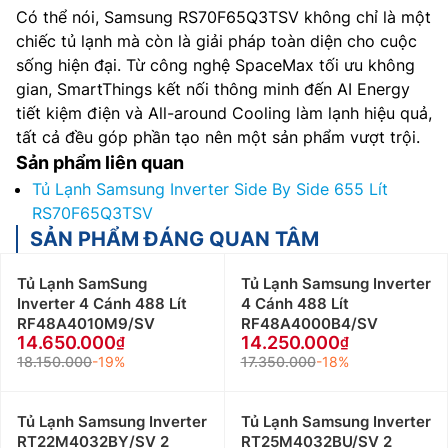
Có thể nói, Samsung RS70F65Q3TSV không chỉ là một
chiếc tủ lạnh mà còn là giải pháp toàn diện cho cuộc
sống hiện đại. Từ công nghệ SpaceMax tối ưu không
gian, SmartThings kết nối thông minh đến AI Energy
tiết kiệm điện và All-around Cooling làm lạnh hiệu quả,
tất cả đều góp phần tạo nên một sản phẩm vượt trội.
Sản phẩm liên quan
Tủ Lạnh Samsung Inverter Side By Side 655 Lít
RS70F65Q3TSV
SẢN PHẨM ĐÁNG QUAN TÂM
Tủ Lạnh SamSung
Tủ Lạnh Samsung Inverter
Inverter 4 Cánh 488 Lít
4 Cánh 488 Lít
RF48A4010M9/SV
RF48A4000B4/SV
14.650.000
14.250.000
18.150.000
-19%
17.350.000
-18%
Tủ Lạnh Samsung Inverter
Tủ Lạnh Samsung Inverter
RT22M4032BY/SV 2
RT25M4032BU/SV 2