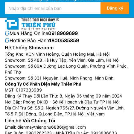
Đăng ký
Mua Hàng Online:
0918969699
Hotline Bảo Hành:
1800585859
Hệ Thống Showroom
Tổng Kho: KCN Vĩnh Hoàng, Quận Hoàng Mai, Hà Nội
Showroom: Số 488 Hà Huy Tập, Yên Viên, Gia Lâm, Hà Nội
Showroom: Số 89A Đường Lạc Long Quân, Phường Vĩnh Phúc,
Phú Thọ
Showroom: Số 331 Nguyễn Huệ, Ninh Phong, Ninh Bình
Công Ty Cổ Phần Điện Máy Thiên Phú
MST: 0107333989
Đăng Ký Thay Đổi Lần Thứ: 8, Ngày 05 tháng 09 năm 2024
Nơi Cấp: Phòng DKKD - Sở Kế Hoạch và Đầu Tư TP Hà Nội
Địa Chỉ Trụ Sở: Số 2, Ngách 765/27, Đường Nguyễn Văn Linh,
Tổ 5 P.Sài Đồng, Q.Long Biên, TP.Hà Nội, Việt Nam
Liên hệ Với Chúng Tôi
Email:
dienmaythienphu6886@gmail.com
Bán Buôn:
0983262323
- Nhà Thầu Dự Án:
0913836633