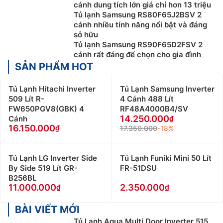
cánh dung tích lớn giá chỉ hơn 13 triệu
Tủ lạnh Samsung RS80F65J2BSV 2
cánh nhiều tính năng nổi bật và đáng
sở hữu
Tủ lạnh Samsung RS90F65D2FSV 2
cánh rất đáng để chọn cho gia đình
SẢN PHẨM HOT
Tủ Lạnh Hitachi Inverter
Tủ Lạnh Samsung Inverter
509 Lít R-
4 Cánh 488 Lít
FW650PGV8(GBK) 4
RF48A4000B4/SV
14.250.000
Cánh
16.150.000
17.350.000
-18%
Tủ Lạnh LG Inverter Side
Tủ Lạnh Funiki Mini 50 Lít
By Side 519 Lít GR-
FR-51DSU
B256BL
11.000.000
2.350.000
BÀI VIẾT MỚI
Tủ Lạnh Aqua Multi Door Inverter 515