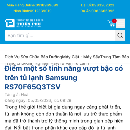
Mua Hàng Online:
0918969699
Đại Lý:
0983262323
Ninh Bình:
0912339019
Dự Án:
0983666996
0
Dịch Vụ Sửa Chữa Bảo Dưỡng
Máy Giặt - Máy Sấy
Trung Tâm Bảo
Trang chủ
/
Kinh Nghiệm Hay
/
Tư Vấn Tủ Lạnh
Điểm một số tính năng vượt bậc có
trên tủ lạnh Samsung
RS70F65Q3TSV
Tác giả: Hoà
Đăng ngày: 05/05/2026, lúc 09:29
Trong thế giới thiết bị gia dụng ngày càng phát triển,
tủ lạnh không còn đơn thuần là nơi lưu trữ thực phẩm
mà đã trở thành trợ lý thông minh trong gian bếp hiện
đại. Nổi bật trong phân khúc cao cấp đó là tủ lạnh