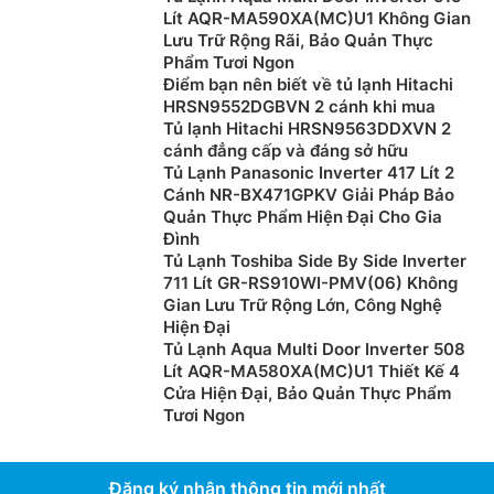
Lít AQR-MA590XA(MC)U1 Không Gian
Lưu Trữ Rộng Rãi, Bảo Quản Thực
Phẩm Tươi Ngon
Điểm bạn nên biết về tủ lạnh Hitachi
HRSN9552DGBVN 2 cánh khi mua
Tủ lạnh Hitachi HRSN9563DDXVN 2
cánh đẳng cấp và đáng sở hữu
Tủ Lạnh Panasonic Inverter 417 Lít 2
Cánh NR-BX471GPKV Giải Pháp Bảo
Quản Thực Phẩm Hiện Đại Cho Gia
Đình
Tủ Lạnh Toshiba Side By Side Inverter
711 Lít GR-RS910WI-PMV(06) Không
Gian Lưu Trữ Rộng Lớn, Công Nghệ
Hiện Đại
Tủ Lạnh Aqua Multi Door Inverter 508
Lít AQR-MA580XA(MC)U1 Thiết Kế 4
Cửa Hiện Đại, Bảo Quản Thực Phẩm
Tươi Ngon
Đăng ký nhận thông tin mới nhất