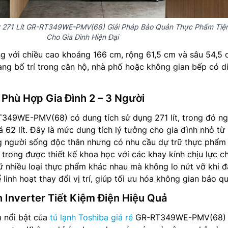
er 271 Lít GR-RT349WE-PMV(68) Giải Pháp Bảo Quản Thực Phẩm Tiệ
Cho Gia Đình Hiện Đại
ng với chiều cao khoảng 166 cm, rộng 61,5 cm và sâu 54,5
ng bố trí trong căn hộ, nhà phố hoặc không gian bếp có d
 Phù Hợp Gia Đình 2 – 3 Người
49WE-PMV(68) có dung tích sử dụng 271 lít, trong đó n
á 62 lít. Đây là mức dung tích lý tưởng cho gia đình nhỏ từ 
g người sống độc thân nhưng có nhu cầu dự trữ thực phẩm
 trong được thiết kế khoa học với các khay kính chịu lực c
ữ nhiều loại thực phẩm khác nhau mà không lo nứt vỡ khi đ
linh hoạt thay đổi vị trí, giúp tối ưu hóa không gian bảo q
 Inverter Tiết Kiệm Điện Hiệu Quả
 nổi bật của
tủ lạnh Toshiba giá rẻ
GR-RT349WE-PMV(68) 