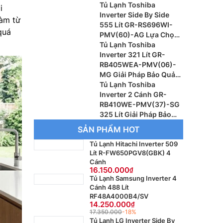
Rộng Lớn, Công Nghệ
Tủ Lạnh Toshiba
i
Hiện Đại
Inverter Side By Side
làm từ
555 Lít GR-RS696WI-
quá
PMV(60)-AG Lựa Chọn
Hoàn Hảo Cho Gia Đình
Tủ Lạnh Toshiba
Hiện Đại
Inverter 321 Lít GR-
RB405WEA-PMV(06)-
MG Giải Pháp Bảo Quản
Thực Phẩm Hiện Đại Cho
Tủ Lạnh Toshiba
Gia Đình
Inverter 2 Cánh GR-
RB410WE-PMV(37)-SG
325 Lít Giải Pháp Bảo
Quản Thực Phẩm Hiện
SẢN PHẨM HOT
Đại Cho Gia Đình
Tủ Lạnh Hitachi Inverter 509
Lít R-FW650PGV8(GBK) 4
Cánh
16.150.000
Tủ Lạnh Samsung Inverter 4
Cánh 488 Lít
RF48A4000B4/SV
14.250.000
17.350.000
-18%
Tủ Lạnh LG Inverter Side By