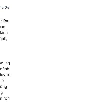
ho Gia
 kiệm
uan
 kinh
ịnh,
oling
 dành
uy trì
hể
hông
tự
ận rộn