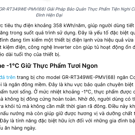
ít GR-RT349WE-PMV(68) Giải Pháp Bảo Quản Thực Phẩm Tiện Nghi C
Đình Hiện Đại
 tiêu thụ điện khoảng 358 kWh/năm, giúp người dùng tiết
năng trong suốt quá trình sử dụng. Đây là yếu tố đặc biệt q
đình đang tìm kiếm một thiết bị điện lạnh vừa hiệu quả vừa
ết kiệm điện, công nghệ Inverter còn giúp tủ hoạt động ổn đ
o dài tuổi thọ của thiết bị.
ne -1°C Giữ Thực Phẩm Tươi Ngon
đá trên
trang bị cho model GR-RT349WE-PMV(68) ngăn Co
ọi là ngăn đông mềm. Đây là khu vực bảo quản chuyên biệt
phẩm tươi sống. Ở mức nhiệt khoảng -1°C, thực phẩm được d
mà không bị đông cứng hoàn toàn. Nhờ đó, người dùng có t
 ra khỏi tủ mà không cần mất thời gian rã đông. Điều này k
an nấu nướng mà còn giúp giữ được hương vị và dưỡng chất 
Đây là tính năng đặc biệt hữu ích đối với những gia đình b
u ăn hàng ngày.