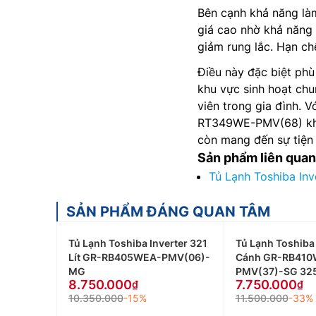
Bên cạnh khả năng l
giá cao nhờ khả năng 
giảm rung lắc. Hạn ch
Điều này đặc biệt ph
khu vực sinh hoạt chu
viên trong gia đình. V
RT349WE-PMV(68) khô
còn mang đến sự tiện 
Sản phẩm liên quan
Tủ Lạnh Toshiba In
SẢN PHẨM ĐÁNG QUAN TÂM
Tủ Lạnh Toshiba Inverter 321
Tủ Lạnh Toshiba 
Lít GR-RB405WEA-PMV(06)-
Cánh GR-RB410
MG
PMV(37)-SG 325
8.750.000
7.750.000
10.350.000
-15%
11.500.000
-33%