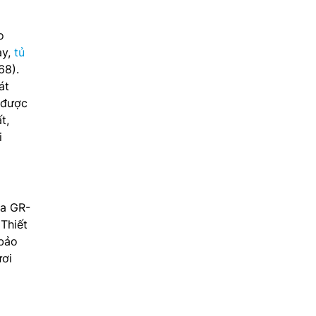
o
ày,
tủ
68).
át
ữ được
t,
i
ba GR-
Thiết
 bảo
ươi