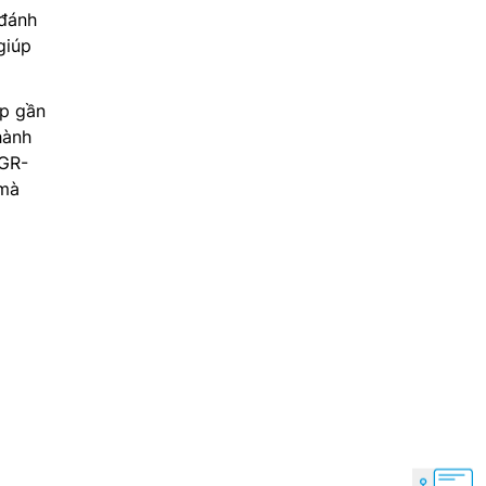
 đánh
giúp
ếp gần
hành
 GR-
 mà