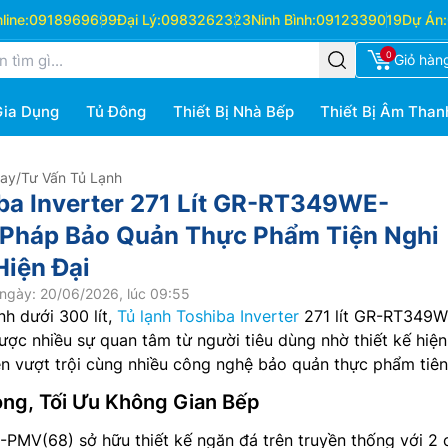
ine:
0918969699
Đại Lý:
0983262323
Ninh Bình:
0912339019
Dự Án:
0
Giỏ hàn
Gia Dụng
Tủ Đông
Thiết Bị Nhà Bếp
Thiết Bị Âm Than
Hay
/
Tư Vấn Tủ Lạnh
ba Inverter 271 Lít GR-RT349WE-
 Pháp Bảo Quản Thực Phẩm Tiện Nghi
Hiện Đại
ngày: 20/06/2026, lúc 09:55
nh dưới 300 lít,
Tủ lạnh Toshiba Inverter
271 lít GR-RT349W
c nhiều sự quan tâm từ người tiêu dùng nhờ thiết kế hiện 
ện vượt trội cùng nhiều công nghệ bảo quản thực phẩm tiên 
ọng, Tối Ưu Không Gian Bếp
MV(68) sở hữu thiết kế ngăn đá trên truyền thống với 2 