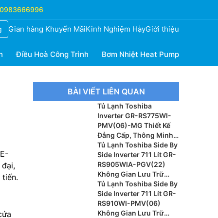
0983666996
Gian hàng Khuyến Mãi
Kinh Nghiệm Hay
Giới thiệu
g
h
Điều Hoà Công Trình
Bơm Nhiệt Heat Pump
BÀI VIẾT LIÊN QUAN
Tủ Lạnh Toshiba
Inverter GR-RS775WI-
PMV(06)-MG Thiết Kế
Đẳng Cấp, Thông Minh
Cho Gia Đình Hiện Đại
Tủ Lạnh Toshiba Side By
E-
Side Inverter 711 Lít GR-
RS905WIA-PGV(22)
đại,
Không Gian Lưu Trữ
tiến.
Rộng Lớn Cho Gia Đình
Tủ Lạnh Toshiba Side By
Side Inverter 711 Lít GR-
RS910WI-PMV(06)
Không Gian Lưu Trữ
cửa