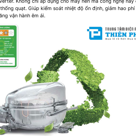
Inverter. Không chỉ áp dụng cho máy nén mà công nghệ này
 thống quạt. Giúp kiểm soát nhiệt độ ổn định, giảm hao phí
năng vận hành êm ái.