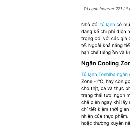
Tủ Lạnh Inverter 271 L
Nhờ đó,
tủ lạnh
có mức
đáng kể chi phí điện 
trọng đối với các gia 
tế. Ngoài khả năng ti
hạn chế tiếng ồn và ké
Ngăn Cooling Zo
Tủ lạnh Toshiba ngăn 
Zone -1°C, hay còn g
cho thịt, cá và thực 
trạng thái tươi ngon 
chế biến ngay khi lấy
chỉ tiết kiệm thời gi
nhiên của thực phẩm. 
hoặc thường xuyên nấ