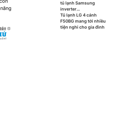
 còn
tủ lạnh Samsung
 năng
inverter
RB27N4020S9/SV
Tủ lạnh LG 4 cánh
F50BG mang tới nhiều
tiện nghi cho gia đình