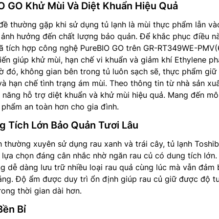
O GO Khử Mùi Và Diệt Khuẩn Hiệu Quả
ề thường gặp khi sử dụng tủ lạnh là mùi thực phẩm lẫn và
à ảnh hưởng đến chất lượng bảo quản. Để khắc phục điều n
ã tích hợp công nghệ PureBIO GO trên GR-RT349WE-PMV(
tiến giúp khử mùi, hạn chế vi khuẩn và giảm khí Ethylene ph
hờ đó, không gian bên trong tủ luôn sạch sẽ, thực phẩm gi
và hạn chế tình trạng ám mùi. Theo thông tin từ nhà sản xuấ
 năng hỗ trợ diệt khuẩn và khử mùi hiệu quả. Mang đến mô
 phẩm an toàn hơn cho gia đình.
 Tích Lớn Bảo Quản Tươi Lâu
h thường xuyên sử dụng rau xanh và trái cây, tủ lạnh Toshi
ựa chọn đáng cân nhắc nhờ ngăn rau củ có dung tích lớn. 
g dễ dàng lưu trữ nhiều loại rau quả cùng lúc mà vẫn đảm
ng. Độ ẩm được duy trì ổn định giúp rau củ giữ được độ t
ong thời gian dài hơn.
Bền Bỉ