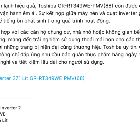
àm lạnh hiệu quả, Toshiba GR-RT349WE-PMV(68) còn được
vận hành êm ái. Sự kết hợp giữa máy nén và quạt Inverter 
ế tiếng ồn phát sinh trong quá trình hoạt động.
ù hợp với các căn hộ chung cư, nhà nhỏ hoặc không gian b
ng, mang đến trải nghiệm sử dụng thoải mái hơn cho các t
ới những trang bị hiện đại cùng thương hiệu Toshiba uy tín.
ng chỉ đáp ứng nhu cầu bảo quản thực phẩm hàng ngày
nghi và tiết kiệm lâu dài cho người sử dụng.
verter 271 Lít GR-RT349WE PMV(68)
Inverter 2
WE-
 Lít