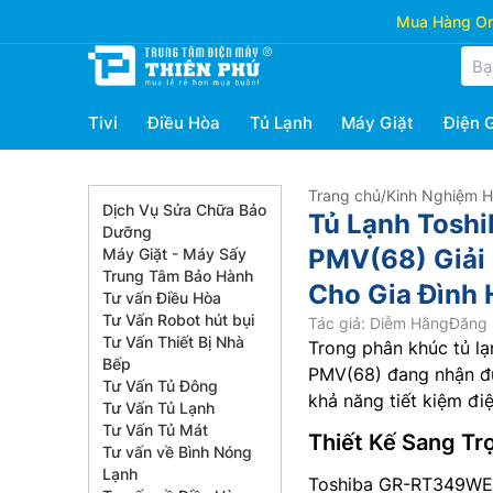
Mua Hàng Onl
Tivi
Điều Hòa
Tủ Lạnh
Máy Giặt
Điện 
Trang chủ
/
Kinh Nghiệm 
Dịch Vụ Sửa Chữa Bảo
Tủ Lạnh Toshi
Dưỡng
PMV(68) Giải
Máy Giặt - Máy Sấy
Trung Tâm Bảo Hành
Cho Gia Đình 
Tư vấn Điều Hòa
Tư Vấn Robot hút bụi
Tác giả: Diễm Hằng
Đăng 
Tư Vấn Thiết Bị Nhà
Trong phân khúc tủ lạ
Bếp
PMV(68) đang nhận đượ
Tư Vấn Tủ Đông
khả năng tiết kiệm đi
Tư Vấn Tủ Lạnh
Tư Vấn Tủ Mát
Thiết Kế Sang Tr
Tư vấn về Bình Nóng
Lạnh
Toshiba GR-RT349WE-P