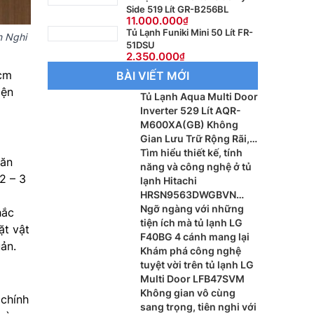
Side 519 Lít GR-B256BL
11.000.000
Tủ Lạnh Funiki Mini 50 Lít FR-
n Nghi
51DSU
2.350.000
 cm
BÀI VIẾT MỚI
iện
Tủ Lạnh Aqua Multi Door
Inverter 529 Lít AQR-
M600XA(GB) Không
Gian Lưu Trữ Rộng Rãi,
Tiết Kiệm Điện Hiệu Quả
Tìm hiểu thiết kế, tính
găn
năng và công nghệ ở tủ
2 – 3
lạnh Hitachi
HRSN9563DWGBVN
inverter
Ngỡ ngàng với những
hắc
tiện ích mà tủ lạnh LG
ặt vật
F40BG 4 cánh mang lại
uản.
Khám phá công nghệ
tuyệt vời trên tủ lạnh LG
Multi Door LFB47SVM
Không gian vô cùng
chính
sang trọng, tiên nghi với