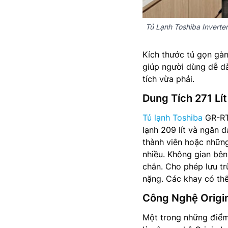
Tủ Lạnh Toshiba Invert
Kích thước tủ gọn gà
giúp người dùng dễ dà
tích vừa phải.
Dung Tích 271 Lít
Tủ lạnh Toshiba
GR-RT3
lạnh 209 lít và ngăn đ
thành viên hoặc nhữn
nhiều. Không gian bên
chắn. Cho phép lưu tr
nặng. Các khay có thể 
Công Nghệ Origin
Một trong những điểm