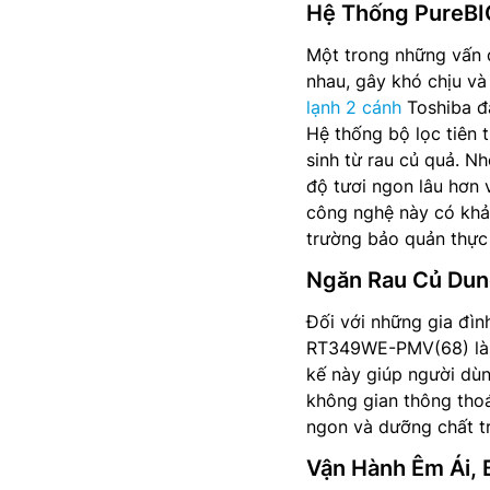
Hệ Thống PureBI
Một trong những vấn đ
nhau, gây khó chịu v
lạnh 2 cánh
Toshiba đ
Hệ thống bộ lọc tiên 
sinh từ rau củ quả. N
độ tươi ngon lâu hơn 
công nghệ này có khả
trường bảo quản thực
Ngăn Rau Củ Dung
Đối với những gia đìn
RT349WE-PMV(68) là l
kế này giúp người dùn
không gian thông thoá
ngon và dưỡng chất tr
Vận Hành Êm Ái, 