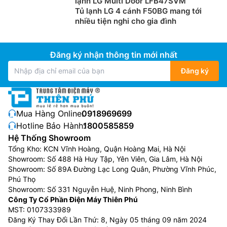
lạnh LG Multi Door LFB47SVM
Tủ lạnh LG 4 cánh F50BG mang tới
nhiều tiện nghi cho gia đình
Đăng ký nhận thông tin mới nhất
Đăng ký
Mua Hàng Online:
0918969699
Hotline Bảo Hành:
1800585859
Hệ Thống Showroom
Tổng Kho: KCN Vĩnh Hoàng, Quận Hoàng Mai, Hà Nội
Showroom: Số 488 Hà Huy Tập, Yên Viên, Gia Lâm, Hà Nội
Showroom: Số 89A Đường Lạc Long Quân, Phường Vĩnh Phúc,
Phú Thọ
Showroom: Số 331 Nguyễn Huệ, Ninh Phong, Ninh Bình
Công Ty Cổ Phần Điện Máy Thiên Phú
MST: 0107333989
Đăng Ký Thay Đổi Lần Thứ: 8, Ngày 05 tháng 09 năm 2024