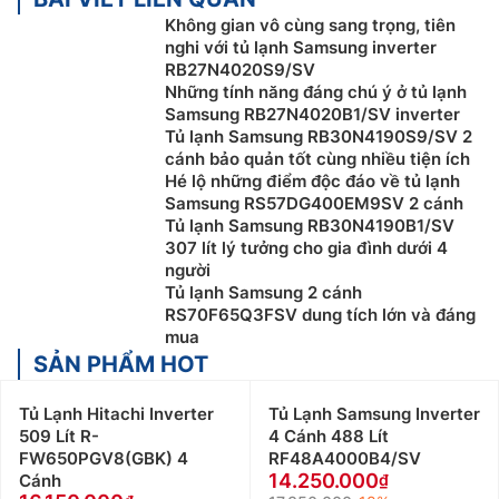
Không gian vô cùng sang trọng, tiên
nghi với tủ lạnh Samsung inverter
RB27N4020S9/SV
Những tính năng đáng chú ý ở tủ lạnh
Samsung RB27N4020B1/SV inverter
Tủ lạnh Samsung RB30N4190S9/SV 2
cánh bảo quản tốt cùng nhiều tiện ích
Hé lộ những điểm độc đáo về tủ lạnh
Samsung RS57DG400EM9SV 2 cánh
Tủ lạnh Samsung RB30N4190B1/SV
307 lít lý tưởng cho gia đình dưới 4
người
Tủ lạnh Samsung 2 cánh
RS70F65Q3FSV dung tích lớn và đáng
mua
SẢN PHẨM HOT
Tủ Lạnh Hitachi Inverter
Tủ Lạnh Samsung Inverter
509 Lít R-
4 Cánh 488 Lít
FW650PGV8(GBK) 4
RF48A4000B4/SV
14.250.000
Cánh