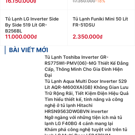
16.150.000
17.350.000
-18%
Tủ Lạnh LG Inverter Side
Tủ Lạnh Funiki Mini 50 Lít
By Side 519 Lít GR-
FR-51DSU
B256BL
11.000.000
2.350.000
BÀI VIẾT MỚI
Tủ Lạnh Toshiba Inverter GR-
RS775WI-PMV(06)-MG Thiết Kế Đẳng
Cấp, Thông Minh Cho Gia Đình Hiện
Đại
Tủ Lạnh Aqua Multi Door Inverter 529
Lít AQR-M600XA(GB) Không Gian Lưu
Trữ Rộng Rãi, Tiết Kiệm Điện Hiệu Quả
Tìm hiểu thiết kế, tính năng và công
nghệ ở tủ lạnh Hitachi
HRSN9563DWGBVN inverter
Ngỡ ngàng với những tiện ích mà tủ
lạnh LG F40BG 4 cánh mang lại
Khám phá công nghệ tuyệt vời trên tủ