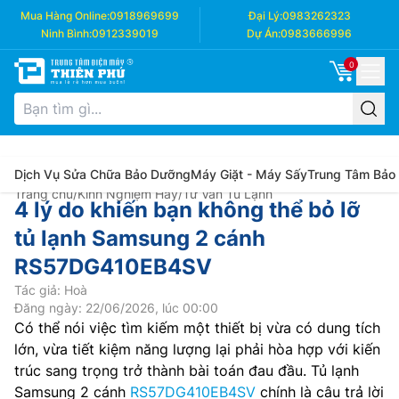
Mua Hàng Online:
0918969699
Đại Lý:
0983262323
Ninh Bình:
0912339019
Dự Án:
0983666996
0
Dịch Vụ Sửa Chữa Bảo Dưỡng
Máy Giặt - Máy Sấy
Trung Tâm Bảo
Trang chủ
/
Kinh Nghiệm Hay
/
Tư Vấn Tủ Lạnh
4 lý do khiến bạn không thể bỏ lỡ
tủ lạnh Samsung 2 cánh
RS57DG410EB4SV
Tác giả: Hoà
Đăng ngày: 22/06/2026, lúc 00:00
Có thể nói việc tìm kiếm một thiết bị vừa có dung tích
lớn, vừa tiết kiệm năng lượng lại phải hòa hợp với kiến
trúc sang trọng trở thành bài toán đau đầu. Tủ lạnh
Samsung 2 cánh
RS57DG410EB4SV
chính là câu trả lời