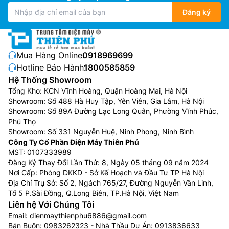
Đăng ký
Mua Hàng Online:
0918969699
Hotline Bảo Hành:
1800585859
Hệ Thống Showroom
Tổng Kho: KCN Vĩnh Hoàng, Quận Hoàng Mai, Hà Nội
Showroom: Số 488 Hà Huy Tập, Yên Viên, Gia Lâm, Hà Nội
Showroom: Số 89A Đường Lạc Long Quân, Phường Vĩnh Phúc,
Phú Thọ
Showroom: Số 331 Nguyễn Huệ, Ninh Phong, Ninh Bình
Công Ty Cổ Phần Điện Máy Thiên Phú
MST: 0107333989
Đăng Ký Thay Đổi Lần Thứ: 8, Ngày 05 tháng 09 năm 2024
Nơi Cấp: Phòng DKKD - Sở Kế Hoạch và Đầu Tư TP Hà Nội
Địa Chỉ Trụ Sở: Số 2, Ngách 765/27, Đường Nguyễn Văn Linh,
Tổ 5 P.Sài Đồng, Q.Long Biên, TP.Hà Nội, Việt Nam
Liên hệ Với Chúng Tôi
Email:
dienmaythienphu6886@gmail.com
Bán Buôn:
0983262323
- Nhà Thầu Dự Án:
0913836633