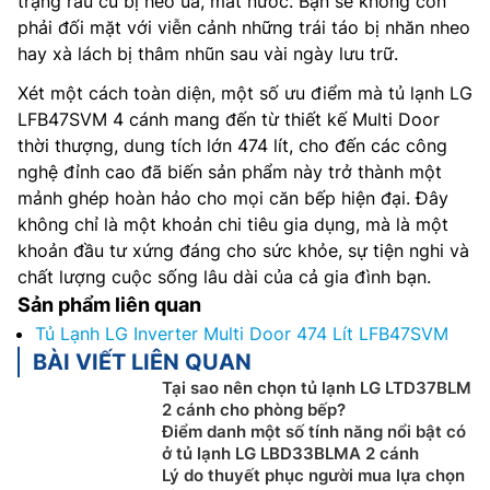
trạng rau củ bị héo úa, mất nước. Bạn sẽ không còn
phải đối mặt với viễn cảnh những trái táo bị nhăn nheo
hay xà lách bị thâm nhũn sau vài ngày lưu trữ.
Xét một cách toàn diện, một số ưu điểm mà tủ lạnh LG
LFB47SVM 4 cánh mang đến từ thiết kế Multi Door
thời thượng, dung tích lớn 474 lít, cho đến các công
nghệ đỉnh cao đã biến sản phẩm này trở thành một
mảnh ghép hoàn hảo cho mọi căn bếp hiện đại. Đây
không chỉ là một khoản chi tiêu gia dụng, mà là một
khoản đầu tư xứng đáng cho sức khỏe, sự tiện nghi và
chất lượng cuộc sống lâu dài của cả gia đình bạn.
Sản phẩm liên quan
Tủ Lạnh LG Inverter Multi Door 474 Lít LFB47SVM
BÀI VIẾT LIÊN QUAN
Tại sao nên chọn tủ lạnh LG LTD37BLM
2 cánh cho phòng bếp?
Điểm danh một số tính năng nổi bật có
ở tủ lạnh LG LBD33BLMA 2 cánh
Lý do thuyết phục người mua lựa chọn