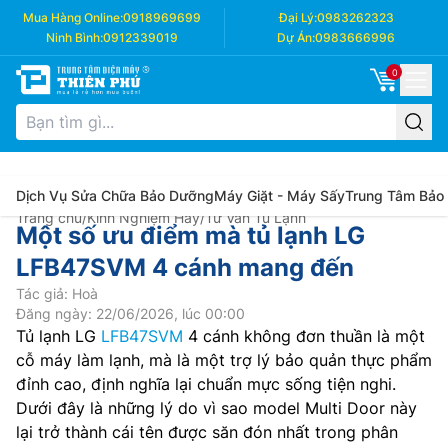
Mua Hàng Online:
0918969699
Đại Lý:
0983262323
Ninh Bình:
0912339019
Dự Án:
0983666996
0
Dịch Vụ Sửa Chữa Bảo Dưỡng
Máy Giặt - Máy Sấy
Trung Tâm Bảo
Trang chủ
/
Kinh Nghiệm Hay
/
Tư Vấn Tủ Lạnh
Một số ưu điểm mà tủ lạnh LG
LFB47SVM 4 cánh mang đến
Tác giả: Hoà
Đăng ngày: 22/06/2026, lúc 00:00
Tủ lạnh LG
LFB47SVM
4 cánh không đơn thuần là một
cỗ máy làm lạnh, mà là một trợ lý bảo quản thực phẩm
đỉnh cao, định nghĩa lại chuẩn mực sống tiện nghi.
Dưới đây là những lý do vì sao model Multi Door này
lại trở thành cái tên được săn đón nhất trong phân