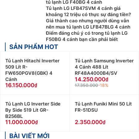
tủ lạnh LG F40BG 4 cánh
Tủ lạnh LG LFB47SVM 4 cánh giá
khoảng 12 triệu có thực sự đáng tiền?
Giá thành cao nhưng người dùng vẫn
nên mua tủ lạnh LG LFB47BLG 4 cánh
Điểm đáng chú ý có trong tủ lạnh LG
F50BG 4 cánh bạn cần phải biết
SẢN PHẨM HOT
Tủ Lạnh Hitachi Inverter
Tủ Lạnh Samsung Inverter
509 Lít R-
4 Cánh 488 Lít
FW650PGV8(GBK) 4
RF48A4000B4/SV
14.250.000
Cánh
16.150.000
17.350.000
-18%
Tủ Lạnh LG Inverter Side
Tủ Lạnh Funiki Mini 50 Lít
By Side 519 Lít GR-
FR-51DSU
B256BL
11.000.000
2.350.000
BÀI VIẾT MỚI