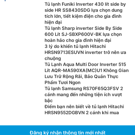
Tủ lạnh Funiki lnverter 430 lít side by
side HR SS8430SDG lựa chọn dung
tích lớn, tiết kiệm điện cho gia đình
hiện đại
Tủ lạnh Sharp inverter Side By Side
600 Lít SJ-SBXP600V-BK lựa chọn
hoàn hảo cho gia đình hiện đại
3 lý do khiến tủ lạnh Hitachi
HRSN9713ESUVN inverter trở nên ưa
chuộng
Tủ Lạnh Aqua Multi Door Inverter 515
Lít AQR-MA590XA(MC)U1 Không Gian
Lưu Trữ Rộng Rãi, Bảo Quản Thực
Phẩm Tươi Ngon
Tủ lạnh Samsung RS70F65Q3FSV 2
cánh mang đến những tiện ích vượt
bậc
Điểm bạn nên biết về tủ lạnh Hitachi
HRSN9552DGBVN 2 cánh khi mua
Đăng ký nhận thông tin mới nhất