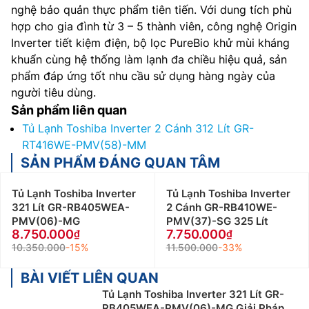
nghệ bảo quản thực phẩm tiên tiến. Với dung tích phù
hợp cho gia đình từ 3 – 5 thành viên, công nghệ Origin
Inverter tiết kiệm điện, bộ lọc PureBio khử mùi kháng
khuẩn cùng hệ thống làm lạnh đa chiều hiệu quả, sản
phẩm đáp ứng tốt nhu cầu sử dụng hàng ngày của
người tiêu dùng.
Sản phẩm liên quan
Tủ Lạnh Toshiba Inverter 2 Cánh 312 Lít GR-
RT416WE-PMV(58)-MM
SẢN PHẨM ĐÁNG QUAN TÂM
Tủ Lạnh Toshiba Inverter
Tủ Lạnh Toshiba Inverter
321 Lít GR-RB405WEA-
2 Cánh GR-RB410WE-
PMV(06)-MG
PMV(37)-SG 325 Lít
8.750.000
7.750.000
10.350.000
-15%
11.500.000
-33%
BÀI VIẾT LIÊN QUAN
Tủ Lạnh Toshiba Inverter 321 Lít GR-
RB405WEA-PMV(06)-MG Giải Pháp