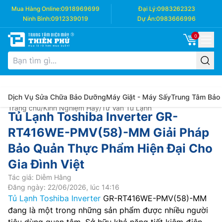
Mua Hàng Online:
0918969699
Đại Lý:
0983262323
Ninh Bình:
0912339019
Dự Án:
0983666996
0
Dịch Vụ Sửa Chữa Bảo Dưỡng
Máy Giặt - Máy Sấy
Trung Tâm Bảo
Trang chủ
/
Kinh Nghiệm Hay
/
Tư Vấn Tủ Lạnh
Tủ Lạnh Toshiba Inverter GR-
RT416WE-PMV(58)-MM Giải Pháp
Bảo Quản Thực Phẩm Hiện Đại Cho
Gia Đình Việt
Tác giả: Diễm Hằng
Đăng ngày: 22/06/2026, lúc 14:16
Tủ Lạnh Toshiba Inverter
GR-RT416WE-PMV(58)-MM
đang là một trong những sản phẩm được nhiều người