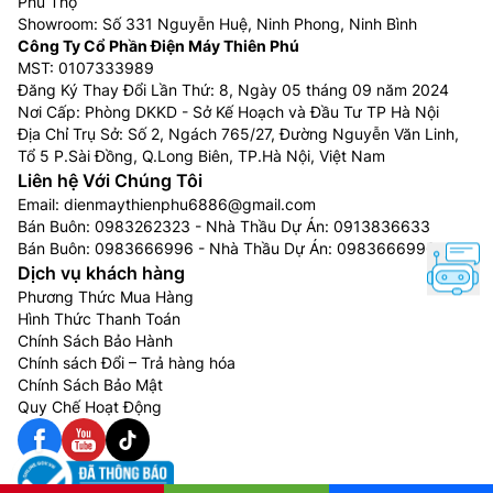
Phú Thọ
Showroom: Số 331 Nguyễn Huệ, Ninh Phong, Ninh Bình
Công Ty Cổ Phần Điện Máy Thiên Phú
MST: 0107333989
Đăng Ký Thay Đổi Lần Thứ: 8, Ngày 05 tháng 09 năm 2024
Nơi Cấp: Phòng DKKD - Sở Kế Hoạch và Đầu Tư TP Hà Nội
Địa Chỉ Trụ Sở: Số 2, Ngách 765/27, Đường Nguyễn Văn Linh,
Tổ 5 P.Sài Đồng, Q.Long Biên, TP.Hà Nội, Việt Nam
Liên hệ Với Chúng Tôi
Email:
dienmaythienphu6886@gmail.com
Bán Buôn:
0983262323
- Nhà Thầu Dự Án:
0913836633
Bán Buôn:
0983666996
- Nhà Thầu Dự Án:
0983666996
Dịch vụ khách hàng
Phương Thức Mua Hàng
Hình Thức Thanh Toán
Chính Sách Bảo Hành
Chính sách Đổi – Trả hàng hóa
Chính Sách Bảo Mật
Quy Chế Hoạt Động