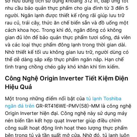
sở hữu dung tích sử dụng khoảng 312 lít, đáp ứng tốt
nhu cầu bảo quản thực phẩm cho gia đình từ 3 đến 5
người. Ngăn lạnh được thiết kế rộng rãi giúp lưu trữ
rau củ, trái cây, thức ăn chế biến sẵn và đồ uống một
cách khoa học. Trong khi đó, ngăn đông có không
gian đủ lớn để bảo quản thực phẩm tươi sống, đá viên
và các loại thực phẩm đông lạnh trong thời gian dài.
Nhờ thiết kế tối ưu không gian lưu trữ, người dùng có
thể dễ dàng sắp xếp thực phẩm ngăn nắp. Hạn chế
tình trạng chồng chéo gây khó khăn khi tìm kiếm.
Công Nghệ Origin Inverter Tiết Kiệm Điện
Hiệu Quả
Một trong những điểm nổi bật của
tủ lạnh Toshiba
ngăn đá trên
GR-RT416WE-PMV(58)-MM là công nghệ
Origin Inverter hiện đại. Công nghệ này sử dụng máy
nén biến tần kết hợp quạt Inverter giúp điều chỉnh
công suất hoạt động linh hoạt theo lượng thực phẩm
bên trong tủ và tần suất mở cửa. Nhờ đó, tủ lạnh luôn