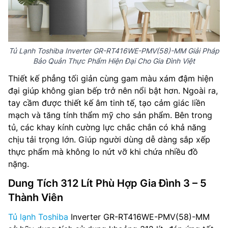
Tủ Lạnh Toshiba Inverter GR-RT416WE-PMV(58)-MM Giải Pháp
Bảo Quản Thực Phẩm Hiện Đại Cho Gia Đình Việt
Thiết kế phẳng tối giản cùng gam màu xám đậm hiện
đại giúp không gian bếp trở nên nổi bật hơn. Ngoài ra,
tay cầm được thiết kế âm tinh tế, tạo cảm giác liền
mạch và tăng tính thẩm mỹ cho sản phẩm. Bên trong
tủ, các khay kính cường lực chắc chắn có khả năng
chịu tải trọng lớn. Giúp người dùng dễ dàng sắp xếp
thực phẩm mà không lo nứt vỡ khi chứa nhiều đồ
nặng.
Dung Tích 312 Lít Phù Hợp Gia Đình 3 – 5
Thành Viên
Tủ lạnh Toshiba
Inverter GR-RT416WE-PMV(58)-MM