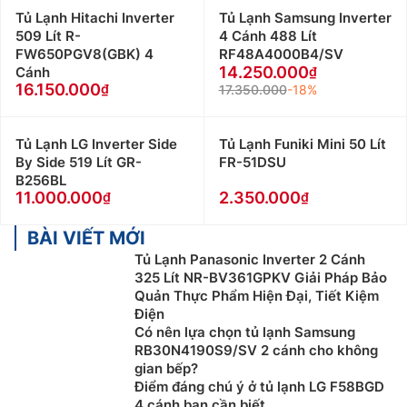
Tủ Lạnh Hitachi Inverter
Tủ Lạnh Samsung Inverter
509 Lít R-
4 Cánh 488 Lít
FW650PGV8(GBK) 4
RF48A4000B4/SV
14.250.000
Cánh
16.150.000
17.350.000
-18%
Tủ Lạnh LG Inverter Side
Tủ Lạnh Funiki Mini 50 Lít
By Side 519 Lít GR-
FR-51DSU
B256BL
11.000.000
2.350.000
BÀI VIẾT MỚI
Tủ Lạnh Panasonic Inverter 2 Cánh
325 Lít NR-BV361GPKV Giải Pháp Bảo
Quản Thực Phẩm Hiện Đại, Tiết Kiệm
Điện
Có nên lựa chọn tủ lạnh Samsung
RB30N4190S9/SV 2 cánh cho không
gian bếp?
Điểm đáng chú ý ở tủ lạnh LG F58BGD
4 cánh bạn cần biết