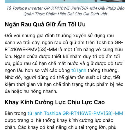
Tủ Toshiba Inverter GR-RT416WE-PMV(58)-MM Giải Pháp Bảo
Quản Thực Phẩm Hiện Đại Cho Gia Đình Việt
Ngăn Rau Quả Giữ Ẩm Tối Ưu
Đối với những gia đình thường xuyên sử dụng rau
xanh và trái cây, ngăn rau củ giữ ẩm trên Toshiba GR-
RT416WE-PMV(58)-MM là một tính năng vô cùng hữu
ích. Ngăn chứa được thiết kế nhằm duy trì độ ẩm tối
ưu, giúp rau củ hạn chế mất nước và giữ được độ tươi
ngon lâu hơn so với các dòng
tủ lạnh
thông thường.
Nhờ đó, người dùng có thể giảm tần suất đi chợ, tiết
kiệm thời gian và hạn chế tình trạng thực phẩm bị héo
úa hoặc hư hỏng nhanh.
Khay Kính Cường Lực Chịu Lực Cao
Bên trong
tủ lạnh Toshiba GR-RT416WE-PMV(58)-MM
được trang bị hệ thống khay kính cường lực chắc
chắn. Các khay có khả năng chịu tải trọng lớn, phù