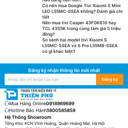
Có nên mua Google Tivi Xiaomi S Mini
LED L55MC-SSEA không? Đánh giá chi
tiết
Nên mua tivi Casper 43FGK610 hay
TCL 43S5K trong cùng tầm giá 5 triệu
đồng?
So sánh hai model tivi Xiaomi S
L55MC-SSEA và S Pro L55MB-SSEA
có gì khác biệt?
Đăng ký nhận thông tin mới nhất
Đăng ký
Mua Hàng Online:
0918969699
Hotline Bảo Hành:
1800585859
Hệ Thống Showroom
Tổng Kho: KCN Vĩnh Hoàng, Quận Hoàng Mai, Hà Nội