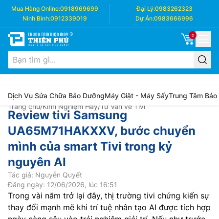
Mua Hàng Online:
0918969699
Đại Lý:
0983262323
Ninh Bình:
0912339019
Dự Án:
0983666996
0
Dịch Vụ Sửa Chữa Bảo Dưỡng
Máy Giặt - Máy Sấy
Trung Tâm Bảo
Trang chủ
/
Kinh Nghiệm Hay
/
Tư Vấn về Tivi
Review tivi Samsung
UA65M71HAKXXV, bước chuyển
mình của smart Tivi trong kỷ
nguyên AI
Tác giả: Nguyễn Quyết
Đăng ngày: 12/06/2026, lúc 16:51
Trong vài năm trở lại đây, thị trường tivi chứng kiến sự
thay đổi mạnh mẽ khi trí tuệ nhân tạo AI được tích hợp