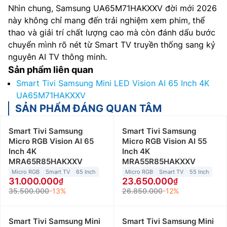
Nhìn chung, Samsung UA65M71HAKXXV đời mới 2026
này không chỉ mang đến trải nghiệm xem phim, thể
thao và giải trí chất lượng cao mà còn đánh dấu bước
chuyển mình rõ nét từ Smart TV truyền thống sang kỷ
nguyên AI TV thông minh.
Sản phẩm liên quan
Smart Tivi Samsung Mini LED Vision AI 65 Inch 4K
UA65M71HAKXXV
SẢN PHẨM ĐÁNG QUAN TÂM
Smart Tivi Samsung
Smart Tivi Samsung
Micro RGB Vision AI 65
Micro RGB Vision AI 55
Inch 4K
Inch 4K
MRA65R85HAKXXV
MRA55R85HAKXXV
Micro RGB
Smart TV
65 Inch
Micro RGB
Smart TV
55 Inch
31.000.000
23.650.000
35.500.000
-13%
26.850.000
-12%
Smart Tivi Samsung Mini
Smart Tivi Samsung Mini