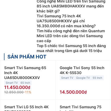
Công nghệ Mini LED trên tivi Samsung
85 inch UA85M80HAKXXV mang đến
khác biệt gì?
Tivi Samsung 75 Inch 4K
UA75U8500HKXXV giá chỉ
16.350.000đ có nên mua không?
Tìm hiểu công nghệ đèn nền Quantum
Mini LED trên các dòng tivi Samsung
cao cấp
Top 5 chiếc tivi Samsung 55 inch đáng
mua nhất trong tầm giá dưới 15 triệu
SẢN PHẨM HOT
Smart Tivi Samsung 65
Google Tivi Sony 55 Inch
Inch 4K
4K K-55S30
UA65DU8000KXXV
Smart TV
Google TV
55 Inch
Smart TV
65 Inch
11.450.000
14.500.000
12.850.000
-11%
Smart Tivi LG 55 Inch 4K
Smart Tivi Samsung 75