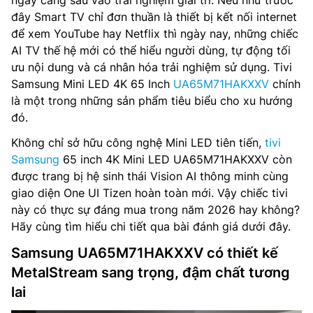
ngày càng sâu vào trải nghiệm giải trí. Nếu như trước
đây Smart TV chỉ đơn thuần là thiết bị kết nối internet
để xem YouTube hay Netflix thì ngày nay, những chiếc
AI TV thế hệ mới có thể hiểu người dùng, tự động tối
ưu nội dung và cá nhân hóa trải nghiệm sử dụng. Tivi
Samsung Mini LED 4K 65 Inch
UA65M71HAKXXV
chính
là một trong những sản phẩm tiêu biểu cho xu hướng
đó.
Không chỉ sở hữu công nghệ Mini LED tiên tiến,
tivi
Samsung
65 inch 4K Mini LED UA65M71HAKXXV còn
được trang bị hệ sinh thái Vision AI thông minh cùng
giao diện One UI Tizen hoàn toàn mới. Vậy chiếc tivi
này có thực sự đáng mua trong năm 2026 hay không?
Hãy cùng tìm hiểu chi tiết qua bài đánh giá dưới đây.
Samsung UA65M71HAKXXV có thiết kế
MetalStream sang trọng, đậm chất tương
lai