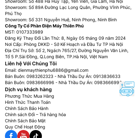
Showroom: Số 488 Hà Huy Tập, Yên Viên, Gia Lâm, Hà Nội
Showroom: Số 89A Đường Lạc Long Quân, Phường Vĩnh Phúc,
Phú Thọ
Showroom: Số 331 Nguyễn Huệ, Ninh Phong, Ninh Bình
Công Ty Cổ Phần Điện Máy Thiên Phú
MST: 0107333989
Đăng Ký Thay Đổi Lần Thứ: 8, Ngày 05 tháng 09 năm 2024
Nơi Cấp: Phòng DKKD - Sở Kế Hoạch và Đầu Tư TP Hà Nội
Địa Chỉ Trụ Sở: Số 2, Ngách 765/27, Đường Nguyễn Văn Linh,
Tổ 5 P.Sài Đồng, Q.Long Biên, TP.Hà Nội, Việt Nam
Liên hệ Với Chúng Tôi
Email:
dienmaythienphu6886@gmail.com
Bán Buôn:
0983262323
- Nhà Thầu Dự Án:
0913836633
Bán Buôn:
0983666996
- Nhà Thầu Dự Án:
0983666996
Dịch vụ khách hàng
Phương Thức Mua Hàng
Hình Thức Thanh Toán
Chính Sách Bảo Hành
Chính sách Đổi – Trả hàng hóa
Chính Sách Bảo Mật
Quy Chế Hoạt Động