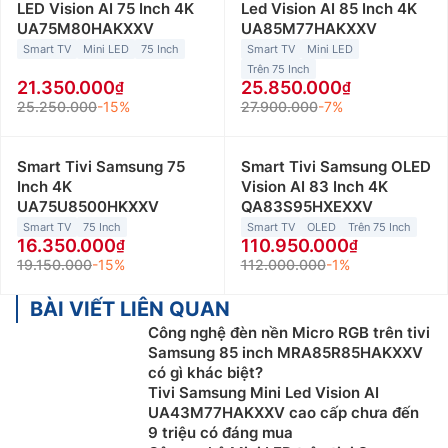
LED Vision AI 75 Inch 4K
Led Vision AI 85 Inch 4K
UA75M80HAKXXV
UA85M77HAKXXV
Smart TV
Mini LED
75 Inch
Smart TV
Mini LED
Trên 75 Inch
21.350.000
25.850.000
25.250.000
-15%
27.900.000
-7%
Smart Tivi Samsung 75
Smart Tivi Samsung OLED
Inch 4K
Vision AI 83 Inch 4K
UA75U8500HKXXV
QA83S95HXEXXV
Smart TV
75 Inch
Smart TV
OLED
Trên 75 Inch
16.350.000
110.950.000
19.150.000
-15%
112.000.000
-1%
BÀI VIẾT LIÊN QUAN
Công nghệ đèn nền Micro RGB trên tivi
Samsung 85 inch MRA85R85HAKXXV
có gì khác biệt?
Tivi Samsung Mini Led Vision AI
UA43M77HAKXXV cao cấp chưa đến
9 triệu có đáng mua