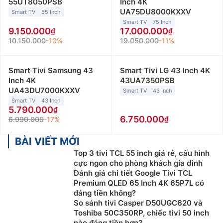
55UT8050PSB
Inch 4K
UA75DU8000KXXV
Smart TV
55 Inch
Smart TV
75 Inch
9.150.000
17.000.000
10.150.000
-10%
19.050.000
-11%
Smart Tivi Samsung 43
Smart Tivi LG 43 Inch 4K
Inch 4K
43UA7350PSB
UA43DU7000KXXV
Smart TV
43 Inch
Smart TV
43 Inch
5.790.000
6.750.000
6.990.000
-17%
BÀI VIẾT MỚI
Top 3 tivi TCL 55 inch giá rẻ, cấu hình
cực ngon cho phòng khách gia đình
Đánh giá chi tiết Google Tivi TCL
Premium QLED 65 Inch 4K 65P7L có
đáng tiền không?
So sánh tivi Casper D50UGC620 và
Toshiba 50C350RP, chiếc tivi 50 inch
nào đáng tiền hơn?