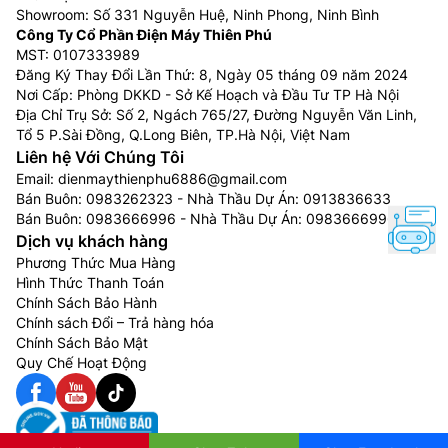
Showroom: Số 331 Nguyễn Huệ, Ninh Phong, Ninh Bình
Công Ty Cổ Phần Điện Máy Thiên Phú
MST: 0107333989
Đăng Ký Thay Đổi Lần Thứ: 8, Ngày 05 tháng 09 năm 2024
Nơi Cấp: Phòng DKKD - Sở Kế Hoạch và Đầu Tư TP Hà Nội
Địa Chỉ Trụ Sở: Số 2, Ngách 765/27, Đường Nguyễn Văn Linh,
Tổ 5 P.Sài Đồng, Q.Long Biên, TP.Hà Nội, Việt Nam
Liên hệ Với Chúng Tôi
Email:
dienmaythienphu6886@gmail.com
Bán Buôn:
0983262323
- Nhà Thầu Dự Án:
0913836633
Bán Buôn:
0983666996
- Nhà Thầu Dự Án:
0983666996
Dịch vụ khách hàng
Phương Thức Mua Hàng
Hình Thức Thanh Toán
Chính Sách Bảo Hành
Chính sách Đổi – Trả hàng hóa
Chính Sách Bảo Mật
Quy Chế Hoạt Động