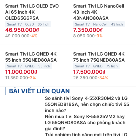
Smart Tivi LG OLED EVO
Smart Tivi LG NanoCell
AI 65 Inch 4K
43 Inch 4K
OLED65G6PSA
43NANO80ASA
Smart TV
OLED
65 Inch
Smart TV
NanoCell
43 Inch
46.950.000
7.350.000
49.000.000
-4%
8.050.000
-9%
Smart Tivi LG QNED 4K
Smart Tivi LG QNED 4K
55 Inch 55QNED80ASA
75 Inch 75QNED80ASA
Smart TV
QNED
55 Inch
Smart TV
QNED
75 Inch
11.000.000
17.500.000
11.350.000
-3%
26.350.000
-34%
BÀI VIẾT LIÊN QUAN
So sánh tivi Sony K-55XR30M2 và LG
55QNED81BSA, nên chọn chiếc tivi 55
inch nào?
Nên mua tivi Sony K-55S25VM2 hay
LG 55QNED80ASA cho phòng khách
gia đình?
Trải nghiệm tính năng mới trên tivi LG