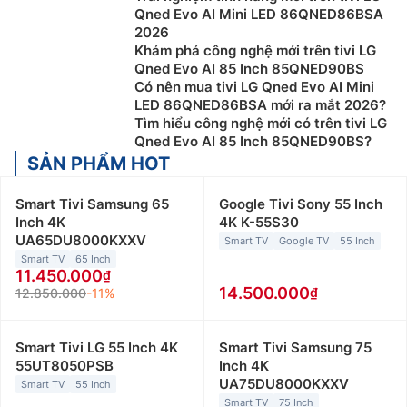
Qned Evo AI Mini LED 86QNED86BSA
2026
Khám phá công nghệ mới trên tivi LG
Qned Evo AI 85 Inch 85QNED90BS
Có nên mua tivi LG Qned Evo AI Mini
LED 86QNED86BSA mới ra mắt 2026?
Tìm hiểu công nghệ mới có trên tivi LG
Qned Evo AI 85 Inch 85QNED90BS?
SẢN PHẨM HOT
Smart Tivi Samsung 65
Google Tivi Sony 55 Inch
Inch 4K
4K K-55S30
UA65DU8000KXXV
Smart TV
Google TV
55 Inch
Smart TV
65 Inch
11.450.000
14.500.000
12.850.000
-11%
Smart Tivi LG 55 Inch 4K
Smart Tivi Samsung 75
55UT8050PSB
Inch 4K
UA75DU8000KXXV
Smart TV
55 Inch
Smart TV
75 Inch