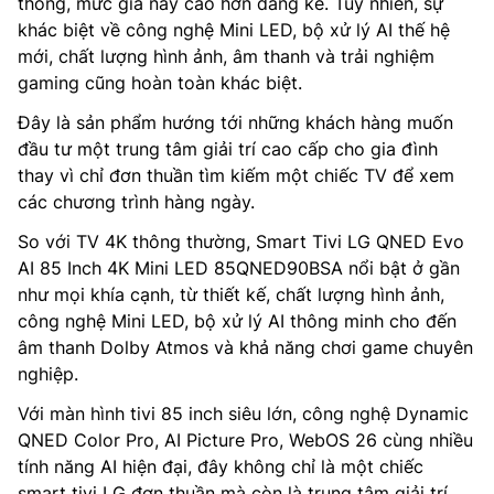
thông, mức giá này cao hơn đáng kể. Tuy nhiên, sự
khác biệt về công nghệ Mini LED, bộ xử lý AI thế hệ
mới, chất lượng hình ảnh, âm thanh và trải nghiệm
gaming cũng hoàn toàn khác biệt.
Đây là sản phẩm hướng tới những khách hàng muốn
đầu tư một trung tâm giải trí cao cấp cho gia đình
thay vì chỉ đơn thuần tìm kiếm một chiếc TV để xem
các chương trình hàng ngày.
So với TV 4K thông thường, Smart Tivi LG QNED Evo
AI 85 Inch 4K Mini LED 85QNED90BSA nổi bật ở gần
như mọi khía cạnh, từ thiết kế, chất lượng hình ảnh,
công nghệ Mini LED, bộ xử lý AI thông minh cho đến
âm thanh Dolby Atmos và khả năng chơi game chuyên
nghiệp.
Với màn hình tivi 85 inch siêu lớn, công nghệ Dynamic
QNED Color Pro, AI Picture Pro, WebOS 26 cùng nhiều
tính năng AI hiện đại, đây không chỉ là một chiếc
smart tivi LG đơn thuần mà còn là trung tâm giải trí