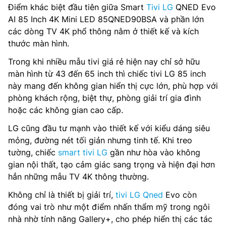
Điểm khác biệt đầu tiên giữa Smart
Tivi LG
QNED Evo
AI 85 Inch 4K Mini LED 85QNED90BSA và phần lớn
các dòng TV 4K phổ thông nằm ở thiết kế và kích
thước màn hình.
Trong khi nhiều mẫu tivi giá rẻ hiện nay chỉ sở hữu
màn hình từ 43 đến 65 inch thì chiếc tivi LG 85 inch
này mang đến không gian hiển thị cực lớn, phù hợp với
phòng khách rộng, biệt thự, phòng giải trí gia đình
hoặc các không gian cao cấp.
LG cũng đầu tư mạnh vào thiết kế với kiểu dáng siêu
mỏng, đường nét tối giản nhưng tinh tế. Khi treo
tường, chiếc
smart tivi LG
gần như hòa vào không
gian nội thất, tạo cảm giác sang trọng và hiện đại hơn
hẳn những mẫu TV 4K thông thường.
Không chỉ là thiết bị giải trí,
tivi LG Qned
Evo còn
đóng vai trò như một điểm nhấn thẩm mỹ trong ngôi
nhà nhờ tính năng Gallery+, cho phép hiển thị các tác