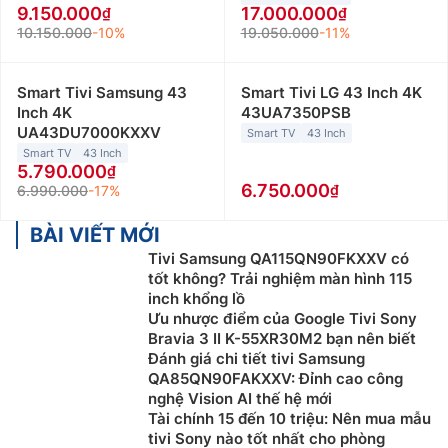
9.150.000
17.000.000
10.150.000
-10%
19.050.000
-11%
Smart Tivi Samsung 43
Smart Tivi LG 43 Inch 4K
Inch 4K
43UA7350PSB
UA43DU7000KXXV
Smart TV
43 Inch
Smart TV
43 Inch
5.790.000
6.750.000
6.990.000
-17%
BÀI VIẾT MỚI
Tivi Samsung QA115QN90FKXXV có
tốt không? Trải nghiệm màn hình 115
inch khổng lồ
Ưu nhược điểm của Google Tivi Sony
Bravia 3 II K-55XR30M2 bạn nên biết
Đánh giá chi tiết tivi Samsung
QA85QN90FAKXXV: Đỉnh cao công
nghệ Vision AI thế hệ mới
Tài chính 15 đến 10 triệu: Nên mua mẫu
tivi Sony nào tốt nhất cho phòng