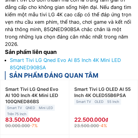
đẳng cấp cho không gian sống hiện đại. Nếu đang tìm
kiếm một mẫu tivi LG 4K cao cấp có thể đáp ứng trọn
vẹn nhu cầu xem phim, thể thao, chơi game và kết nối
nhà thông minh, 85QNED90BSA chắc chắn là một
trong những lựa chọn đáng cân nhắc nhất trong năm
2026.
Sản phẩm liên quan
Smart Tivi LG Qned Evo AI 85 Inch 4K Mini LED
85QNED90BSA
SẢN PHẨM ĐÁNG QUAN TÂM
Smart Tivi LG Qned Evo
Smart Tivi LG OLED AI 55
AI 100 Inch 4K Mini LED
Inch 4K OLED55B6PSA
100QNED86BS
Smart TV
OLED
55 Inch
Smart TV
QNED
Mini LED
Trên 75 Inch
83.500.000
22.500.000
90.000.000
-7%
23.500.000
-4%