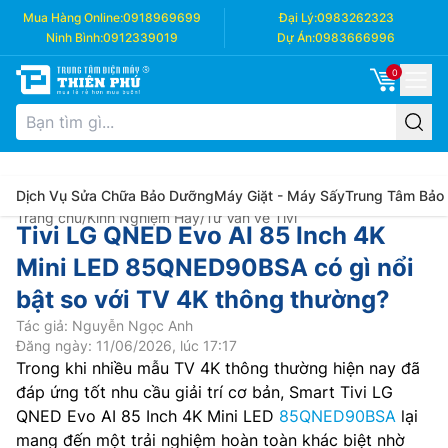
Mua Hàng Online:
0918969699
Đại Lý:
0983262323
Ninh Bình:
0912339019
Dự Án:
0983666996
0
Dịch Vụ Sửa Chữa Bảo Dưỡng
Máy Giặt - Máy Sấy
Trung Tâm Bảo
Trang chủ
/
Kinh Nghiệm Hay
/
Tư Vấn về Tivi
Tivi LG QNED Evo AI 85 Inch 4K
Mini LED 85QNED90BSA có gì nổi
bật so với TV 4K thông thường?
Tác giả: Nguyễn Ngọc Anh
Đăng ngày: 11/06/2026, lúc 17:17
Trong khi nhiều mẫu TV 4K thông thường hiện nay đã
đáp ứng tốt nhu cầu giải trí cơ bản, Smart Tivi LG
QNED Evo AI 85 Inch 4K Mini LED
85QNED90BSA
lại
mang đến một trải nghiệm hoàn toàn khác biệt nhờ