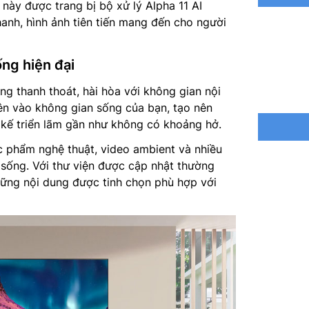
 này được trang bị bộ xử lý Alpha 11 AI
nh, hình ảnh tiên tiến mang đến cho người
Bộ xử lý
Tổng côn
ng hiện đại
Hệ thống
ng thanh thoát, hài hòa với không gian nội
iên vào không gian sống của bạn, tạo nên
Công ngh
 kế triển lãm gần như không có khoảng hở.
Up-mix)
c phẩm nghệ thuật, video ambient và nhiều
Tìm kiếm
sống. Với thư viện được cập nhật thường
bằng tiế
hững nội dung được tinh chọn phù hợp với
tiếng Việ
Chia sẻ 
Truyền t
Kết nối:
HDMI eAR