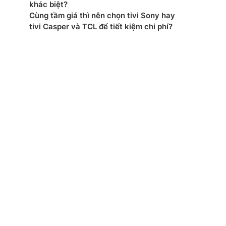
khác biệt?
ển từ xa: Có
Cùng tầm giá thì nên chọn tivi Sony hay
tivi Casper và TCL để tiết kiệm chi phí?
t tiêu thụ điện: – W
: AC 100~240V 50-60Hz
ớc đóng gói: 1600 x 970 x 172 mm
ợng đóng gói: 34.1 Kg
ớc tivi có chân đế: 1441 x 865/910 x 263 mm
ợng tivi có chân đế: 27.3 Kg
ớc không chân, treo tường: 1441 x 826 x 24.3 mm
ng không chân: 22.0 Kg
xuất: LG