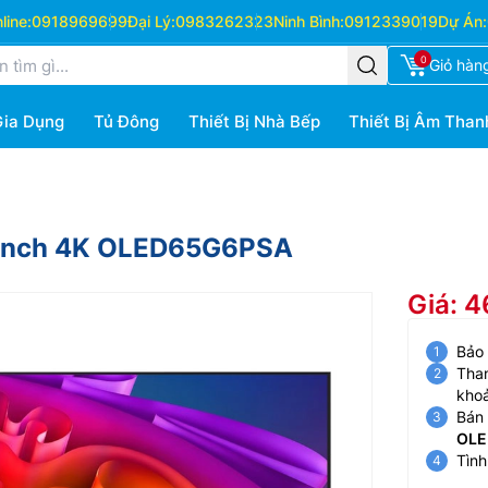
ine:
0918969699
Đại Lý:
0983262323
Ninh Bình:
0912339019
Dự Án:
0
Giỏ hàn
Gia Dụng
Tủ Đông
Thiết Bị Nhà Bếp
Thiết Bị Âm Than
5 Inch 4K OLED65G6PSA
Giá: 
Bảo
Than
kho
Bán 
OLE
Tình