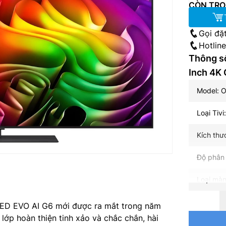
CÒN TRO
Gọi đặ
Hotlin
Thông số
Inch 4
Model: 
Loại Tiv
Kích thư
Độ phân 
Loại màn
Tần số q
LED EVO AI G6 mới được ra mắt trong năm
lớp hoàn thiện tinh xảo và chắc chắn, hài
Hệ điều 