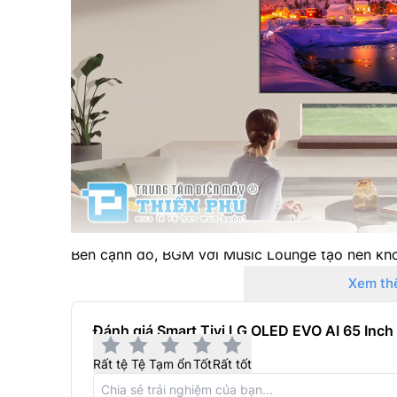
Bên cạnh đó, BGM với Music Lounge tạo nên kh
hình ảnh hiển thị. Bạn có thể sử dụng nhạc được 
Xem th
Bluetooth để phát các bản nhạc của riêng mình.
Màn hình 65 inch kết hợp với độ phân giải 4K c
Đánh giá Smart Tivi LG OLED EVO AI 65 In
người xem được trải nghiệm hình ảnh chân thực 
Rất tệ
Tệ
Tạm ổn
Tốt
Rất tốt
Bộ xử lý AI alpha 11 Gen 3 4K với công