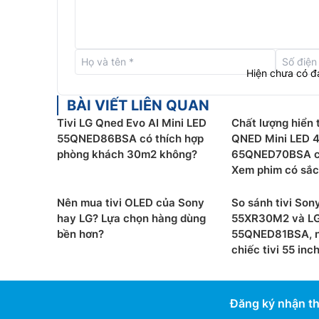
Smart
tivi LG
65 inch OLED65G6PSA được trang bị
OLED vượt xa giới hạn, kiểm soát chính xác 8,3
mẽ hơn với Dual AI Engine. Vượt qua mô hình chỉ
này tinh chỉnh độ sắc nét và kết cấu hình ảnh đồ
Hiện chưa có đ
nét và tự nhiên hơn.
BÀI VIẾT LIÊN QUAN
Tivi LG Qned Evo AI Mini LED
Chất lượng hiển t
55QNED86BSA có thích hợp
QNED Mini LED 
phòng khách 30m2 không?
65QNED70BSA có
Xem phim có sắc
Nên mua tivi OLED của Sony
So sánh tivi Son
hay LG? Lựa chọn hàng dùng
55XR30M2 và L
bền hơn?
55QNED81BSA, n
chiếc tivi 55 inc
Đăng ký nhận th