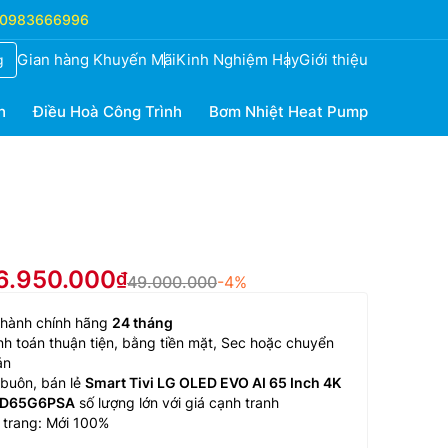
0983666996
Gian hàng Khuyến Mãi
Kinh Nghiệm Hay
Giới thiệu
g
h
Điều Hoà Công Trình
Bơm Nhiệt Heat Pump
46.950.000
49.000.000
-4%
 hành chính hãng
24 tháng
h toán thuận tiện, bằng tiền mặt, Sec hoặc chuyển
ản
buôn, bán lẻ
Smart Tivi LG OLED EVO AI 65 Inch 4K
D65G6PSA
số lượng lớn với giá cạnh tranh
 trang: Mới 100%