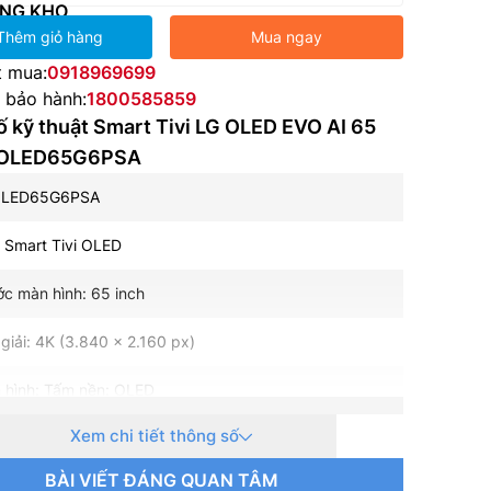
NG KHO
Thêm giỏ hàng
Mua ngay
t mua:
0918969699
e bảo hành:
1800585859
 kỹ thuật Smart Tivi LG OLED EVO AI 65
K OLED65G6PSA
OLED65G6PSA
i: Smart Tivi OLED
ớc màn hình: 65 inch
giải: 4K (3.840 x 2.160 px)
 hình: Tấm nền: OLED
Xem chi tiết thông số
uét: 120Hz Native (VRR 165Hz)
BÀI VIẾT ĐÁNG QUAN TÂM
hành – Giao diện: WebOS 26