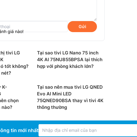
Xuất xứ:
 bộ xử lý AI alpha 11 Gen 3 nâng hiệu suất
 triệu điểm ảnh tự phát sáng, nay còn mạnh
Năm ra 
 có một AI engine, công nghệ xử lý tiên tiến
Gửi
ng thời, mang lại chất lượng hình ảnh 4K sắc
ánh giá nào!
hị tivi LG
Tại sao tivi LG Nano 75 inch
4K
4K AI 75NU855BPSA lại thích
 tốt không?
hợp với phòng khách lớn?
 nét?
y K-
Tại sao nên mua tivi LG QNED
G
Evo AI Mini LED
ên chọn
75QNED90BSA thay vì tivi 4K
h nào?
thông thường
ông tin mới nhất