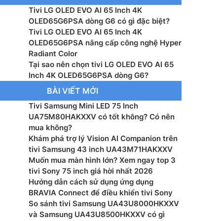
Tivi LG OLED EVO AI 65 Inch 4K
: Alpha 11 AI Processor 4K Gen3 with Dual AI Engine
OLED65G6PSA dòng G6 có gì đặc biệt?
Tivi LG OLED EVO AI 65 Inch 4K
g suất loa: 60 W
OLED65G6PSA nâng cấp công nghệ Hyper
Radiant Color
 loa: 4.2 Ch
Tại sao nên chọn tivi LG OLED EVO AI 65
Inch 4K OLED65G6PSA dòng G6?
ệ âm thanh: Dolby Digital, AI Sound Pro (Virtual 11.1.2
BÀI VIẾT MỚI
Tivi Samsung Mini LED 75 Inch
 bằng giọng nói: Tìm kiếm giọng nói trên YouTube
UA75M80HAKXXV có tốt không? Có nên
ng Việt, LG Voice Search – tìm kiếm bằng giọng nói
mua không?
t
Khám phá trợ lý Vision AI Companion trên
tivi Samsung 43 inch UA43M71HAKXXV
màn hình: AirPlay 2, Google Cast
Muốn mua màn hình lớn? Xem ngay top 3
tivi Sony 75 inch giá hời nhất 2026
hanh Kỹ thuật số: DVB-T2/T (Mặt đất), DVB-C (Cáp)
Hướng dẫn cách sử dụng ứng dụng
BRAVIA Connect để điều khiển tivi Sony
 Wi-Fi, Cổng mạng LAN, Bluetooth 5.3, USB A, HDMI,
So sánh tivi Samsung UA43U8000HKXXV
C (ARC), Optical (Digital Audio)
và Samsung UA43U8500HKXXV có gì