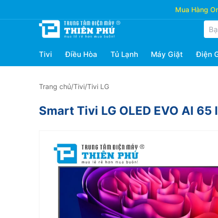
Mua Hàng Onl
Tivi
Điều Hòa
Tủ Lạnh
Máy Giặt
Điện 
Trang chủ
/
Tivi
/
Tivi LG
Smart Tivi LG OLED EVO AI 6