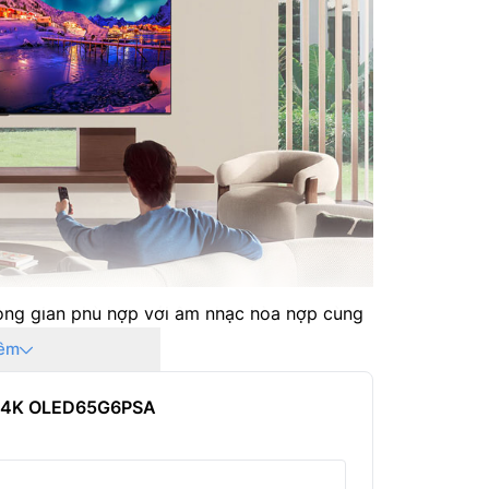
Điều khi
Công suấ
Điện áp
Kích thư
Trọng lư
Kích thư
ông gian phù hợp với âm nhạc hòa hợp cùng
Trọng lư
đề xuất theo sở thích, hoặc kết nối qua
êm
Kích thư
hiếc smart
tivi LG OLED65G6PSA
này giúp
ch 4K OLED65G6PSA
Khối lượ
nhất.
Nhà sản 
 nghệ Dual AI