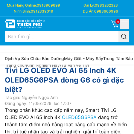
Mua Hàng Online:
0918969699
Đại Lý:
0983262323
Ninh Bình:
0912339019
Dự Án:
0983666996
0
Dịch Vụ Sửa Chữa Bảo Dưỡng
Máy Giặt - Máy Sấy
Trung Tâm Bảo
Trang chủ
/
Kinh Nghiệm Hay
/
Tư Vấn về Tivi
Tivi LG OLED EVO AI 65 Inch 4K
OLED65G6PSA dòng G6 có gì đặc
biệt?
Tác giả: Nguyễn Ngọc Anh
Đăng ngày: 11/05/2026, lúc 17:07
Trong phân khúc cao cấp năm nay, Smart Tivi LG
OLED EVO AI 65 Inch 4K
OLED65G6PSA
đang trở
thành tâm điểm nhờ hàng loạt nâng cấp mạnh về hiển
thị, trí tuệ nhân tạo và trải nghiệm giải trí toàn diện.