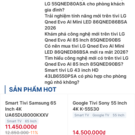
LG 55QNED80ASA cho phòng khách
gia đình?
Trải nghiệm tính năng mới trên tivi LG
Qned Evo AI Mini LED 86QNED86BSA
2026
Khám phá công nghệ mới trên tivi LG
Qned Evo AI 85 Inch 85QNED90BS
Có nên mua tivi LG Qned Evo AI Mini
LED 86QNED86BSA mới ra mắt 2026?
Tìm hiểu công nghệ mới có trên tivi LG
Qned Evo AI 85 Inch 85QNED90BS?
Smart tivi LG 43 inch HD
43LB6550PSA có phù hợp cho phòng
ngủ nhỏ không?
SẢN PHẨM HOT
Smart Tivi Samsung 65
Google Tivi Sony 55 Inch
Inch 4K
4K K-55S30
UA65DU8000KXXV
Smart TV
Google TV
55 Inch
Smart TV
65 Inch
11.450.000
14.500.000
12.850.000
-11%