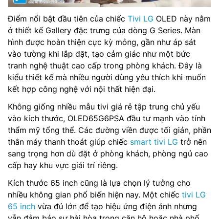
Điểm nổi bật đầu tiên của chiếc
Tivi LG
OLED này nằm
ở thiết kế Gallery đặc trưng của dòng G Series. Màn
hình được hoàn thiện cực kỳ mỏng, gần như áp sát
vào tường khi lắp đặt, tạo cảm giác như một bức
tranh nghệ thuật cao cấp trong phòng khách. Đây là
kiểu thiết kế mà nhiều người dùng yêu thích khi muốn
kết hợp công nghệ với nội thất hiện đại.
Không giống nhiều mẫu tivi giá rẻ tập trung chủ yếu
vào kích thước, OLED65G6PSA đầu tư mạnh vào tính
thẩm mỹ tổng thể. Các đường viền được tối giản, phần
thân máy thanh thoát giúp chiếc
smart tivi LG
trở nên
sang trọng hơn dù đặt ở phòng khách, phòng ngủ cao
cấp hay khu vực giải trí riêng.
Kích thước 65 inch cũng là lựa chọn lý tưởng cho
nhiều không gian phổ biến hiện nay. Một chiếc
tivi LG
65 inch
vừa đủ lớn để tạo hiệu ứng điện ảnh nhưng
vẫn đảm bảo sự hài hòa trong căn hộ hoặc nhà phố