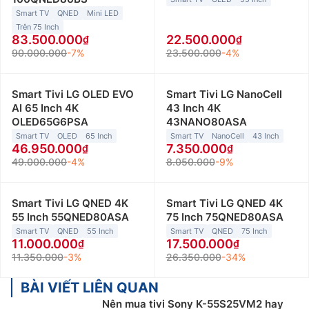
Smart TV
QNED
Mini LED
Trên 75 Inch
83.500.000
22.500.000
90.000.000
-7%
23.500.000
-4%
Smart Tivi LG OLED EVO
Smart Tivi LG NanoCell
AI 65 Inch 4K
43 Inch 4K
OLED65G6PSA
43NANO80ASA
Smart TV
OLED
65 Inch
Smart TV
NanoCell
43 Inch
46.950.000
7.350.000
49.000.000
-4%
8.050.000
-9%
Smart Tivi LG QNED 4K
Smart Tivi LG QNED 4K
55 Inch 55QNED80ASA
75 Inch 75QNED80ASA
Smart TV
QNED
55 Inch
Smart TV
QNED
75 Inch
11.000.000
17.500.000
11.350.000
-3%
26.350.000
-34%
BÀI VIẾT LIÊN QUAN
Nên mua tivi Sony K-55S25VM2 hay