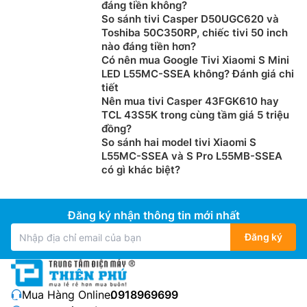
đáng tiền không?
So sánh tivi Casper D50UGC620 và
Toshiba 50C350RP, chiếc tivi 50 inch
nào đáng tiền hơn?
Có nên mua Google Tivi Xiaomi S Mini
LED L55MC-SSEA không? Đánh giá chi
tiết
Nên mua tivi Casper 43FGK610 hay
TCL 43S5K trong cùng tầm giá 5 triệu
đồng?
So sánh hai model tivi Xiaomi S
L55MC-SSEA và S Pro L55MB-SSEA
có gì khác biệt?
Đăng ký nhận thông tin mới nhất
Đăng ký
Mua Hàng Online:
0918969699