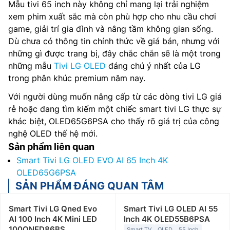
Mẫu tivi 65 inch này không chỉ mang lại trải nghiệm
xem phim xuất sắc mà còn phù hợp cho nhu cầu chơi
game, giải trí gia đình và nâng tầm không gian sống.
Dù chưa có thông tin chính thức về giá bán, nhưng với
những gì được trang bị, đây chắc chắn sẽ là một trong
những mẫu
Tivi LG OLED
đáng chú ý nhất của LG
trong phân khúc premium năm nay.
Với người dùng muốn nâng cấp từ các dòng tivi LG giá
rẻ hoặc đang tìm kiếm một chiếc smart tivi LG thực sự
khác biệt, OLED65G6PSA cho thấy rõ giá trị của công
nghệ OLED thế hệ mới.
Sản phẩm liên quan
Smart Tivi LG OLED EVO AI 65 Inch 4K
OLED65G6PSA
SẢN PHẨM ĐÁNG QUAN TÂM
Smart Tivi LG Qned Evo
Smart Tivi LG OLED AI 55
AI 100 Inch 4K Mini LED
Inch 4K OLED55B6PSA
100QNED86BS
Smart TV
OLED
55 Inch