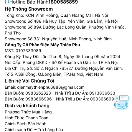
Hotline Bảo Hành:
1800585859
Hệ Thống Showroom
Tổng Kho: KCN Vĩnh Hoàng, Quận Hoàng Mai, Hà Nội
Showroom: Số 488 Hà Huy Tập, Yên Viên, Gia Lâm, Hà Nội
Showroom: Số 89A Đường Lạc Long Quân, Phường Vĩnh Phúc,
Phú Thọ
Showroom: Số 331 Nguyễn Huệ, Ninh Phong, Ninh Bình
Công Ty Cổ Phần Điện Máy Thiên Phú
MST: 0107333989
Đăng Ký Thay Đổi Lần Thứ: 8, Ngày 05 tháng 09 năm 2024
Nơi Cấp: Phòng DKKD - Sở Kế Hoạch và Đầu Tư TP Hà Nội
Địa Chỉ Trụ Sở: Số 2, Ngách 765/27, Đường Nguyễn Văn Linh,
Tổ 5 P.Sài Đồng, Q.Long Biên, TP.Hà Nội, Việt Nam
Liên hệ Với Chúng Tôi
Email:
dienmaythienphu6886@gmail.com
Bán Buôn:
0983262323
- Nhà Thầu Dự Án:
0913836633
Bán Buôn:
0983666996
- Nhà Thầu Dự Án:
0983666996
Dịch vụ khách hàng
Phương Thức Mua Hàng
Hình Thức Thanh Toán
Chính Sách Bảo Hành
Chính sách Đổi – Trả hàng hóa