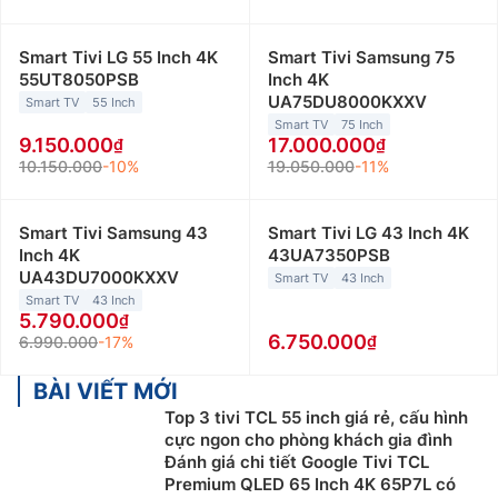
Smart Tivi LG 55 Inch 4K
Smart Tivi Samsung 75
55UT8050PSB
Inch 4K
UA75DU8000KXXV
Smart TV
55 Inch
Smart TV
75 Inch
9.150.000
17.000.000
10.150.000
-10%
19.050.000
-11%
Smart Tivi Samsung 43
Smart Tivi LG 43 Inch 4K
Inch 4K
43UA7350PSB
UA43DU7000KXXV
Smart TV
43 Inch
Smart TV
43 Inch
5.790.000
6.750.000
6.990.000
-17%
BÀI VIẾT MỚI
Top 3 tivi TCL 55 inch giá rẻ, cấu hình
cực ngon cho phòng khách gia đình
Đánh giá chi tiết Google Tivi TCL
Premium QLED 65 Inch 4K 65P7L có