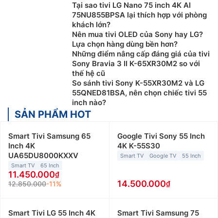
Tại sao tivi LG Nano 75 inch 4K AI
75NU855BPSA lại thích hợp với phòng
khách lớn?
Nên mua tivi OLED của Sony hay LG?
Lựa chọn hàng dùng bền hơn?
Những điểm nâng cấp đáng giá của tivi
Sony Bravia 3 II K-65XR30M2 so với
thế hệ cũ
So sánh tivi Sony K-55XR30M2 và LG
55QNED81BSA, nên chọn chiếc tivi 55
inch nào?
SẢN PHẨM HOT
Smart Tivi Samsung 65
Google Tivi Sony 55 Inch
Inch 4K
4K K-55S30
UA65DU8000KXXV
Smart TV
Google TV
55 Inch
Smart TV
65 Inch
11.450.000
14.500.000
12.850.000
-11%
Smart Tivi LG 55 Inch 4K
Smart Tivi Samsung 75