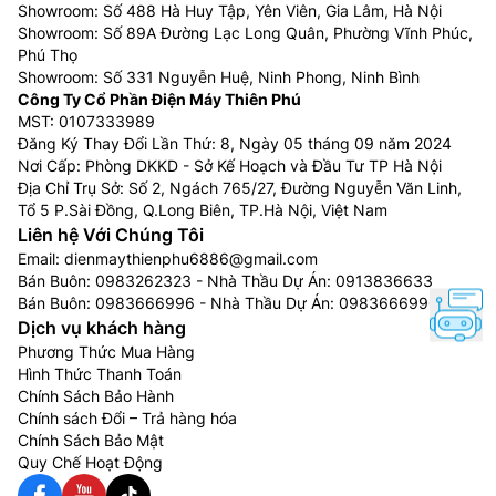
Showroom: Số 488 Hà Huy Tập, Yên Viên, Gia Lâm, Hà Nội
Showroom: Số 89A Đường Lạc Long Quân, Phường Vĩnh Phúc,
Phú Thọ
Showroom: Số 331 Nguyễn Huệ, Ninh Phong, Ninh Bình
Công Ty Cổ Phần Điện Máy Thiên Phú
MST: 0107333989
Đăng Ký Thay Đổi Lần Thứ: 8, Ngày 05 tháng 09 năm 2024
Nơi Cấp: Phòng DKKD - Sở Kế Hoạch và Đầu Tư TP Hà Nội
Địa Chỉ Trụ Sở: Số 2, Ngách 765/27, Đường Nguyễn Văn Linh,
Tổ 5 P.Sài Đồng, Q.Long Biên, TP.Hà Nội, Việt Nam
Liên hệ Với Chúng Tôi
Email:
dienmaythienphu6886@gmail.com
Bán Buôn:
0983262323
- Nhà Thầu Dự Án:
0913836633
Bán Buôn:
0983666996
- Nhà Thầu Dự Án:
0983666996
Dịch vụ khách hàng
Phương Thức Mua Hàng
Hình Thức Thanh Toán
Chính Sách Bảo Hành
Chính sách Đổi – Trả hàng hóa
Chính Sách Bảo Mật
Quy Chế Hoạt Động