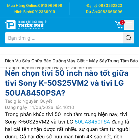
Mua Hàng Online:
0918969699
Đại Lý:
0983262323
Ninh Bình:
0912339019
Dự Án:
0983666996
0
Dịch Vụ Sửa Chữa Bảo Dưỡng
Máy Giặt - Máy Sấy
Trung Tâm Bảo
Trang chủ
/
Kinh Nghiệm Hay
/
Tư Vấn về Tivi
Nên chọn tivi 50 inch nào tốt giữa
tivi Sony K-50S25VM2 và tivi LG
50UA8450PSA?
Tác giả: Nguyễn Quyết
Đăng ngày: 11/06/2026, lúc 16:10
Trong phân khúc tivi 50 inch tầm trung hiện nay, tivi
Sony K-50S25VM2 và tivi LG
50UA8450PSA
đang là
hai cái tên nhận được rất nhiều sự quan tâm từ người
dùng. Cả hai đều sở hữu màn hình 4K sắc nét, nền