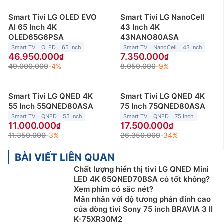
Smart Tivi LG OLED EVO
Smart Tivi LG NanoCell
AI 65 Inch 4K
43 Inch 4K
OLED65G6PSA
43NANO80ASA
Smart TV
OLED
65 Inch
Smart TV
NanoCell
43 Inch
46.950.000
7.350.000
49.000.000
-4%
8.050.000
-9%
Smart Tivi LG QNED 4K
Smart Tivi LG QNED 4K
55 Inch 55QNED80ASA
75 Inch 75QNED80ASA
Smart TV
QNED
55 Inch
Smart TV
QNED
75 Inch
11.000.000
17.500.000
11.350.000
-3%
26.350.000
-34%
BÀI VIẾT LIÊN QUAN
Chất lượng hiển thị tivi LG QNED Mini
LED 4K 65QNED70BSA có tốt không?
Xem phim có sắc nét?
Mãn nhãn với độ tương phản đỉnh cao
của dòng tivi Sony 75 inch BRAVIA 3 II
K-75XR30M2