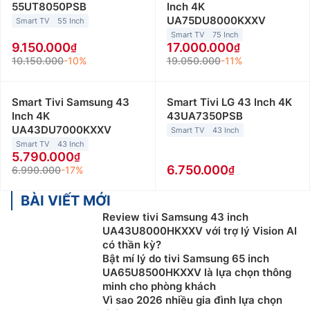
55UT8050PSB
Inch 4K
UA75DU8000KXXV
Smart TV
55 Inch
Smart TV
75 Inch
9.150.000
17.000.000
10.150.000
-10%
19.050.000
-11%
Smart Tivi Samsung 43
Smart Tivi LG 43 Inch 4K
Inch 4K
43UA7350PSB
UA43DU7000KXXV
Smart TV
43 Inch
Smart TV
43 Inch
5.790.000
6.750.000
6.990.000
-17%
BÀI VIẾT MỚI
Review tivi Samsung 43 inch
UA43U8000HKXXV với trợ lý Vision AI
có thần kỳ?
Bật mí lý do tivi Samsung 65 inch
UA65U8500HKXXV là lựa chọn thông
minh cho phòng khách
Vì sao 2026 nhiều gia đình lựa chọn