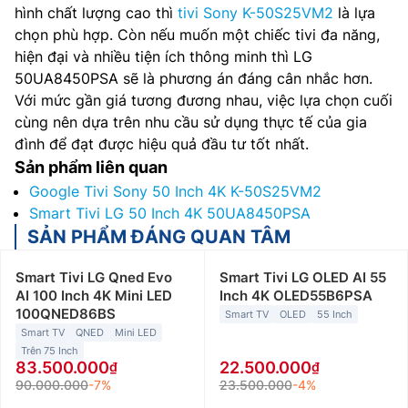
hình chất lượng cao thì
tivi Sony K-50S25VM2
là lựa
chọn phù hợp. Còn nếu muốn một chiếc tivi đa năng,
hiện đại và nhiều tiện ích thông minh thì LG
50UA8450PSA sẽ là phương án đáng cân nhắc hơn.
Với mức gần giá tương đương nhau, việc lựa chọn cuối
cùng nên dựa trên nhu cầu sử dụng thực tế của gia
đình để đạt được hiệu quả đầu tư tốt nhất.
Sản phẩm liên quan
Google Tivi Sony 50 Inch 4K K-50S25VM2
Smart Tivi LG 50 Inch 4K 50UA8450PSA
SẢN PHẨM ĐÁNG QUAN TÂM
Smart Tivi LG Qned Evo
Smart Tivi LG OLED AI 55
AI 100 Inch 4K Mini LED
Inch 4K OLED55B6PSA
100QNED86BS
Smart TV
OLED
55 Inch
Smart TV
QNED
Mini LED
Trên 75 Inch
83.500.000
22.500.000
90.000.000
-7%
23.500.000
-4%