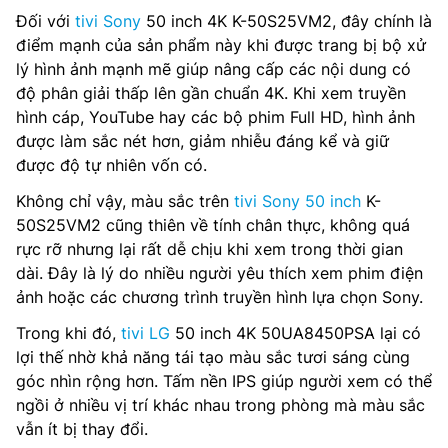
Đối với
tivi Sony
50 inch 4K K-50S25VM2, đây chính là
điểm mạnh của sản phẩm này khi được trang bị bộ xử
lý hình ảnh mạnh mẽ giúp nâng cấp các nội dung có
độ phân giải thấp lên gần chuẩn 4K. Khi xem truyền
hình cáp, YouTube hay các bộ phim Full HD, hình ảnh
được làm sắc nét hơn, giảm nhiễu đáng kể và giữ
được độ tự nhiên vốn có.
Không chỉ vậy, màu sắc trên
tivi Sony 50 inch
K-
50S25VM2 cũng thiên về tính chân thực, không quá
rực rỡ nhưng lại rất dễ chịu khi xem trong thời gian
dài. Đây là lý do nhiều người yêu thích xem phim điện
ảnh hoặc các chương trình truyền hình lựa chọn Sony.
Trong khi đó,
tivi LG
50 inch 4K 50UA8450PSA lại có
lợi thế nhờ khả năng tái tạo màu sắc tươi sáng cùng
góc nhìn rộng hơn. Tấm nền IPS giúp người xem có thể
ngồi ở nhiều vị trí khác nhau trong phòng mà màu sắc
vẫn ít bị thay đổi.