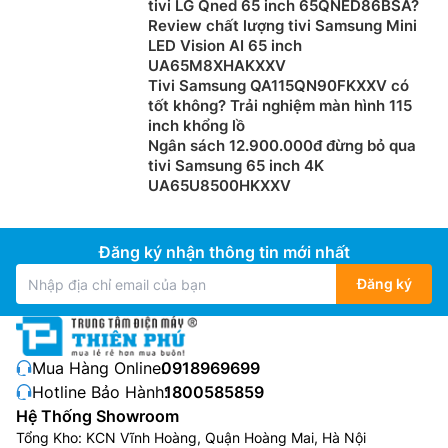
tivi LG Qned 65 inch 65QNED86BSA?
Review chất lượng tivi Samsung Mini
LED Vision AI 65 inch
UA65M8XHAKXXV
Tivi Samsung QA115QN90FKXXV có
tốt không? Trải nghiệm màn hình 115
inch khổng lồ
Ngân sách 12.900.000đ đừng bỏ qua
tivi Samsung 65 inch 4K
UA65U8500HKXXV
Đăng ký nhận thông tin mới nhất
Đăng ký
Mua Hàng Online:
0918969699
Hotline Bảo Hành:
1800585859
Hệ Thống Showroom
Tổng Kho: KCN Vĩnh Hoàng, Quận Hoàng Mai, Hà Nội