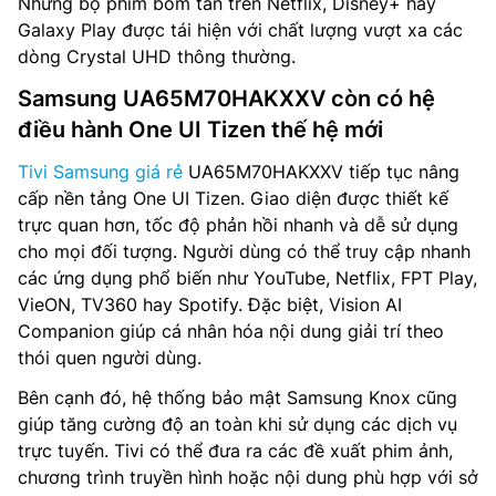
Những bộ phim bom tấn trên Netflix, Disney+ hay
Galaxy Play được tái hiện với chất lượng vượt xa các
dòng Crystal UHD thông thường.
Samsung UA65M70HAKXXV còn có hệ
điều hành One UI Tizen thế hệ mới
Tivi Samsung giá rẻ
UA65M70HAKXXV tiếp tục nâng
cấp nền tảng One UI Tizen. Giao diện được thiết kế
trực quan hơn, tốc độ phản hồi nhanh và dễ sử dụng
cho mọi đối tượng. Người dùng có thể truy cập nhanh
các ứng dụng phổ biến như YouTube, Netflix, FPT Play,
VieON, TV360 hay Spotify. Đặc biệt, Vision AI
Companion giúp cá nhân hóa nội dung giải trí theo
thói quen người dùng.
Bên cạnh đó, hệ thống bảo mật Samsung Knox cũng
giúp tăng cường độ an toàn khi sử dụng các dịch vụ
trực tuyến. Tivi có thể đưa ra các đề xuất phim ảnh,
chương trình truyền hình hoặc nội dung phù hợp với sở