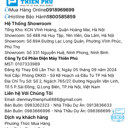
Mua Hàng Online:
0918969699
Hotline Bảo Hành:
1800585859
Hệ Thống Showroom
Tổng Kho: KCN Vĩnh Hoàng, Quận Hoàng Mai, Hà Nội
Showroom: Số 488 Hà Huy Tập, Yên Viên, Gia Lâm, Hà Nội
Showroom: Số 89A Đường Lạc Long Quân, Phường Vĩnh Phúc,
Phú Thọ
Showroom: Số 331 Nguyễn Huệ, Ninh Phong, Ninh Bình
Công Ty Cổ Phần Điện Máy Thiên Phú
MST: 0107333989
Đăng Ký Thay Đổi Lần Thứ: 8, Ngày 05 tháng 09 năm 2024
Nơi Cấp: Phòng DKKD - Sở Kế Hoạch và Đầu Tư TP Hà Nội
Địa Chỉ Trụ Sở: Số 2, Ngách 765/27, Đường Nguyễn Văn Linh,
Tổ 5 P.Sài Đồng, Q.Long Biên, TP.Hà Nội, Việt Nam
Liên hệ Với Chúng Tôi
Email:
dienmaythienphu6886@gmail.com
Bán Buôn:
0983262323
- Nhà Thầu Dự Án:
0913836633
Bán Buôn:
0983666996
- Nhà Thầu Dự Án:
0983666996
Dịch vụ khách hàng
Phương Thức Mua Hàng