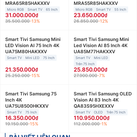
MRA65R85HAKXXV
MRA55R85HAKXXV
Micro RGB
Smart TV
65 Inch
Micro RGB
Smart TV
55 Inch
31.000.000
23.650.000
35.500.000
-13%
26.850.000
-12%
Smart Tivi Samsung Mini
Smart Tivi Samsung Mini
LED Vision AI 75 Inch 4K
Led Vision AI 85 Inch 4K
UA75M80HAKXXV
UA85M77HAKXXV
Smart TV
Mini LED
75 Inch
Smart TV
Mini LED
Trên 75 Inch
21.350.000
25.850.000
25.250.000
-15%
27.900.000
-7%
Smart Tivi Samsung 75
Smart Tivi Samsung OLED
Inch 4K
Vision AI 83 Inch 4K
UA75U8500HKXXV
QA83S95HXEXXV
Smart TV
75 Inch
Smart TV
OLED
Trên 75 Inch
16.350.000
110.950.000
19.150.000
-15%
112.000.000
-1%