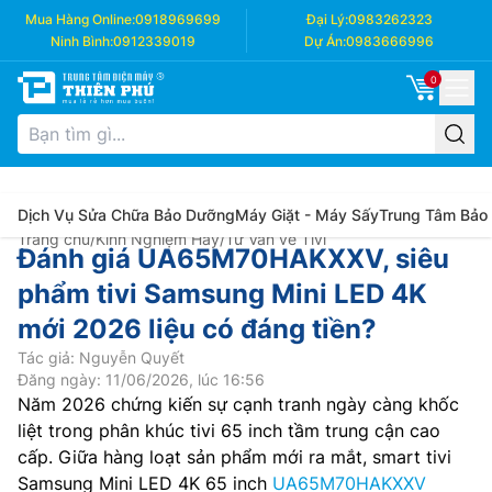
Mua Hàng Online:
0918969699
Đại Lý:
0983262323
Ninh Bình:
0912339019
Dự Án:
0983666996
0
Dịch Vụ Sửa Chữa Bảo Dưỡng
Máy Giặt - Máy Sấy
Trung Tâm Bảo
Trang chủ
/
Kinh Nghiệm Hay
/
Tư Vấn về Tivi
Đánh giá UA65M70HAKXXV, siêu
phẩm tivi Samsung Mini LED 4K
mới 2026 liệu có đáng tiền?
Tác giả: Nguyễn Quyết
Đăng ngày: 11/06/2026, lúc 16:56
Năm 2026 chứng kiến sự cạnh tranh ngày càng khốc
liệt trong phân khúc tivi 65 inch tầm trung cận cao
cấp. Giữa hàng loạt sản phẩm mới ra mắt, smart tivi
Samsung Mini LED 4K 65 inch
UA65M70HAKXXV