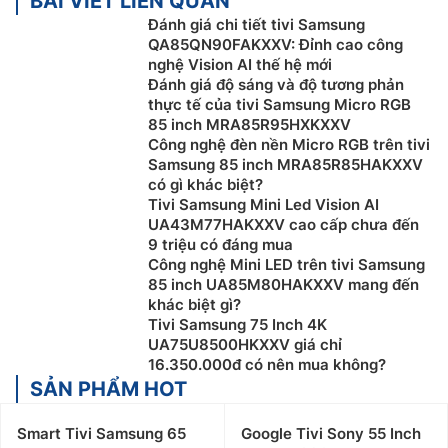
BÀI VIẾT LIÊN QUAN
Đánh giá chi tiết tivi Samsung
QA85QN90FAKXXV: Đỉnh cao công
nghệ Vision AI thế hệ mới
Đánh giá độ sáng và độ tương phản
thực tế của tivi Samsung Micro RGB
85 inch MRA85R95HXKXXV
Công nghệ đèn nền Micro RGB trên tivi
Samsung 85 inch MRA85R85HAKXXV
có gì khác biệt?
Tivi Samsung Mini Led Vision AI
UA43M77HAKXXV cao cấp chưa đến
9 triệu có đáng mua
Công nghệ Mini LED trên tivi Samsung
85 inch UA85M80HAKXXV mang đến
khác biệt gì?
Tivi Samsung 75 Inch 4K
UA75U8500HKXXV giá chỉ
16.350.000đ có nên mua không?
SẢN PHẨM HOT
Smart Tivi Samsung 65
Google Tivi Sony 55 Inch