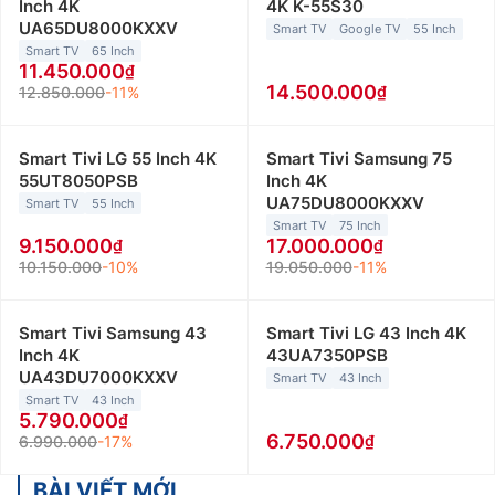
Inch 4K
4K K-55S30
UA65DU8000KXXV
Smart TV
Google TV
55 Inch
Smart TV
65 Inch
11.450.000
14.500.000
12.850.000
-11%
Smart Tivi LG 55 Inch 4K
Smart Tivi Samsung 75
55UT8050PSB
Inch 4K
UA75DU8000KXXV
Smart TV
55 Inch
Smart TV
75 Inch
9.150.000
17.000.000
10.150.000
-10%
19.050.000
-11%
Smart Tivi Samsung 43
Smart Tivi LG 43 Inch 4K
Inch 4K
43UA7350PSB
UA43DU7000KXXV
Smart TV
43 Inch
Smart TV
43 Inch
5.790.000
6.750.000
6.990.000
-17%
BÀI VIẾT MỚI