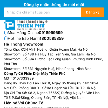
như Quantum Matrix, HDR và​​Mini LED Panels đảm bảo
Đăng ký nhận thông tin mới nhất
hình ảnh có độ tương phản và độ sáng tuyệt vời. Dòng
Đăng ký
tivi Samsung Neo QLED này cũng trang bị công nghệ
âm thanh cao cấp là Object Tracking Sound Pro
(OTSPro) và Dolby Atmos.
Mua Hàng Online:
0918969699
Phân loại tivi Samsung theo kích thước
Hotline Bảo Hành:
1800585859
màn hình
Hệ Thống Showroom
Tổng Kho: KCN Vĩnh Hoàng, Quận Hoàng Mai, Hà Nội
Tivi Samsung 32 inch
Showroom: Số 488 Hà Huy Tập, Yên Viên, Gia Lâm, Hà Nội
Showroom: Số 89A Đường Lạc Long Quân, Phường Vĩnh Phúc,
Tivi Samsung 32 inch
phù hợp với những căn phòng
Phú Thọ
có diện tích nhỏ, dễ dàng di chuyển và lắp đặt ở nhiều
Showroom: Số 331 Nguyễn Huệ, Ninh Phong, Ninh Bình
vị trí trong căn phòng. Tivi Samsung 32 inch có giá từ
Công Ty Cổ Phần Điện Máy Thiên Phú
4 triệu đến hơn 10 triệu đồng.
MST: 0107333989
Đăng Ký Thay Đổi Lần Thứ: 8, Ngày 05 tháng 09 năm 2024
Tivi Samsung 43 inch
Nơi Cấp: Phòng DKKD - Sở Kế Hoạch và Đầu Tư TP Hà Nội
Địa Chỉ Trụ Sở: Số 2, Ngách 765/27, Đường Nguyễn Văn Linh,
Tivi Samsung 43 inch
phù hợp lắp đặt ở trong những
Tổ 5 P.Sài Đồng, Q.Long Biên, TP.Hà Nội, Việt Nam
không gian có diện tích từ 15m2 – 20m2 như phòng
Liên hệ Với Chúng Tôi
làm việc, phòng họp,… Để bảo vệ sức khỏe của mắt