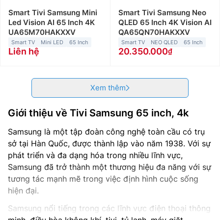
Smart Tivi Samsung Mini
Smart Tivi Samsung Neo
Led Vision AI 65 Inch 4K
QLED 65 Inch 4K Vision AI
UA65M70HAKXXV
QA65QN70HAKXXV
Smart TV
Mini LED
65 Inch
Smart TV
NEO QLED
65 Inch
Liên hệ
20.350.000
Xem thêm
Giới thiệu về Tivi Samsung 65 inch, 4k
Samsung là một tập đoàn công nghệ toàn cầu có trụ
sở tại Hàn Quốc, được thành lập vào năm 1938. Với sự
phát triển và đa dạng hóa trong nhiều lĩnh vực,
Samsung đã trở thành một thương hiệu đa năng với sự
tương tác mạnh mẽ trong việc định hình cuộc sống
hiện đại.
Samsung nổi tiếng trong các lĩnh vực điện thoại thông
minh, điều hòa không khí, tivi, tủ lạnh, máy giặt…