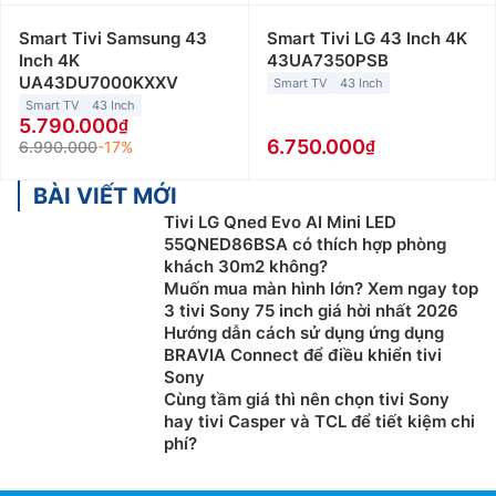
dải màu tuân theo chuẩn DCI-P3 giúp giảm nhiễu hình
Smart Tivi Samsung 43
Smart Tivi LG 43 Inch 4K
ảnh.
Inch 4K
43UA7350PSB
UA43DU7000KXXV
Tivi Samsung OLED
Smart TV
43 Inch
Smart TV
43 Inch
5.790.000
Tivi Samsung OLED đại diện cho sự hòa quyện giữa
6.750.000
6.990.000
-17%
công nghệ hiển thị tiên tiến và thiết kế tinh tế. Công
nghệ Organic Light Emitting Diode (OLED) cho phép
BÀI VIẾT MỚI
mỗi điểm ảnh tự phát sáng, tạo ra độ tương phản vượt
Tivi LG Qned Evo AI Mini LED
trội và màu sắc chính xác mà không cần đến tấm nền.
55QNED86BSA có thích hợp phòng
Cũng nhờ vậy mà các sản phẩm tivi Samsung OLED
khách 30m2 không?
thường được thiết kế viền mỏng giúp tạo cảm giác
Muốn mua màn hình lớn? Xem ngay top
3 tivi Sony 75 inch giá hời nhất 2026
sang trọng, hiện đại, hòa quyện với không gian sống
Hướng dẫn cách sử dụng ứng dụng
nhà bạn.
BRAVIA Connect để điều khiển tivi
Sony
Tivi Samsung Neo QLED
Cùng tầm giá thì nên chọn tivi Sony
hay tivi Casper và TCL để tiết kiệm chi
Đây là dòng tivi cao cấp với công nghệ Neo QLED của
phí?
Samsung, được sản xuất ở độ phân giải 4K hoặc 8K
chất lượng rất cao. Hỗ trợ nhiều công nghệ tiên tiến