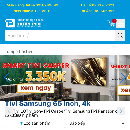
Mua Hàng Online:
0918969699
Đại Lý:
0983262323
Ninh Bình:
0912339019
Dự Án:
0983666996
0
Trang chủ
/
Tivi
Tivi Samsung 65 inch, 4k
Tivi LG
Tivi Sony
Tivi Casper
Tivi Samsung
Tivi Panasonic
Tivi T
Có
33
sản phẩm
Lọc sản phẩm