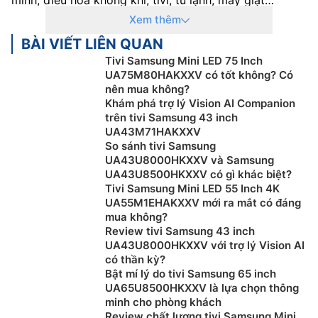
Không chỉ sở hữu thiết kế hiện đại mà còn được trang
Xem thêm
bị nhiều công nghệ hiện đại hàng đầu hiện nay.
BÀI VIẾT LIÊN QUAN
Riêng lĩnh vực tivi, Samsung đã tạo nên một tên tuổi
Tivi Samsung Mini LED 75 Inch
UA75M80HAKXXV có tốt không? Có
vượt trội với sự đổi mới và chất lượng hàng đầu.
Tivi
nên mua không?
Samsung
được đánh giá cao về thiết kế tinh tế, chất
Khám phá trợ lý Vision AI Companion
lượng hình ảnh đỉnh cao và tích hợp công nghệ tiên
trên tivi Samsung 43 inch
tiến. Với một loạt các dòng sản phẩm, bao gồm QLED,
UA43M71HAKXXV
Neo QLED và Crystal UHD, Samsung mang đến cho
So sánh tivi Samsung
UA43U8000HKXXV và Samsung
người dùng trải nghiệm giải trí tuyệt vời với độ sắc
UA43U8500HKXXV có gì khác biệt?
nét, màu sắc tươi sáng và khả năng tương tác thông
Tivi Samsung Mini LED 55 Inch 4K
minh.
UA55M1EHAKXXV mới ra mắt có đáng
mua không?
Tivi Samsung còn tích hợp các tính năng thông minh
Review tivi Samsung 43 inch
như hệ điều hành Tizen, cho phép người dùng truy cập
UA43U8000HKXXV với trợ lý Vision AI
vào các ứng dụng giải trí, trình duyệt web, và thậm chí
có thần kỳ?
điều khiển bằng giọng nói. Sự cam kết về hiệu năng và
Bật mí lý do tivi Samsung 65 inch
UA65U8500HKXXV là lựa chọn thông
đổi mới đã giúp tivi Samsung giữ vững vị thế hàng đầu
minh cho phòng khách
trong ngành công nghiệp giải trí gia đình.
Review chất lượng tivi Samsung Mini