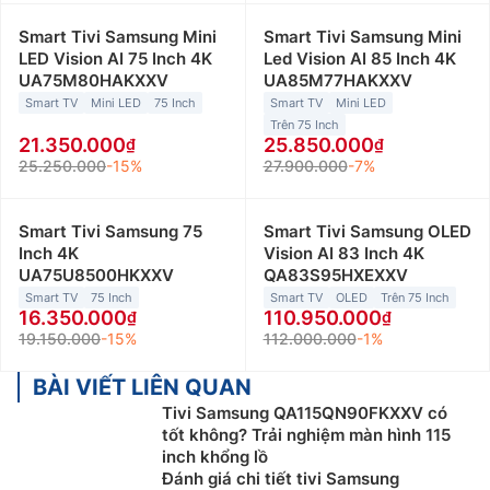
Smart Tivi Samsung Mini
Smart Tivi Samsung Mini
LED Vision AI 75 Inch 4K
Led Vision AI 85 Inch 4K
UA75M80HAKXXV
UA85M77HAKXXV
Smart TV
Mini LED
75 Inch
Smart TV
Mini LED
Trên 75 Inch
21.350.000
25.850.000
25.250.000
-15%
27.900.000
-7%
Smart Tivi Samsung 75
Smart Tivi Samsung OLED
Inch 4K
Vision AI 83 Inch 4K
UA75U8500HKXXV
QA83S95HXEXXV
Smart TV
75 Inch
Smart TV
OLED
Trên 75 Inch
16.350.000
110.950.000
19.150.000
-15%
112.000.000
-1%
BÀI VIẾT LIÊN QUAN
Tivi Samsung QA115QN90FKXXV có
tốt không? Trải nghiệm màn hình 115
inch khổng lồ
Đánh giá chi tiết tivi Samsung