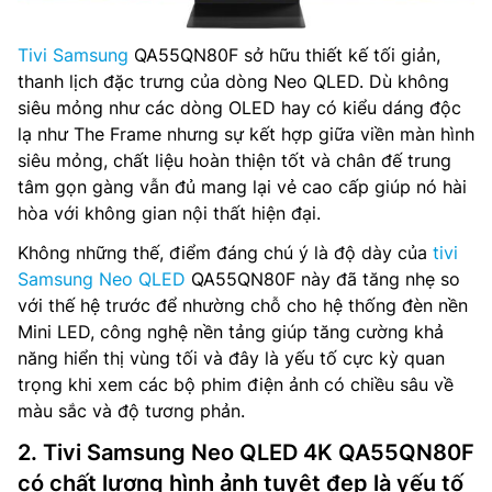
Tivi Samsung
QA55QN80F sở hữu thiết kế tối giản,
thanh lịch đặc trưng của dòng Neo QLED. Dù không
siêu mỏng như các dòng OLED hay có kiểu dáng độc
lạ như The Frame nhưng sự kết hợp giữa viền màn hình
siêu mỏng, chất liệu hoàn thiện tốt và chân đế trung
tâm gọn gàng vẫn đủ mang lại vẻ cao cấp giúp nó hài
hòa với không gian nội thất hiện đại.
Không những thế, điểm đáng chú ý là độ dày của
tivi
Samsung Neo QLED
QA55QN80F này đã tăng nhẹ so
với thế hệ trước để nhường chỗ cho hệ thống đèn nền
Mini LED, công nghệ nền tảng giúp tăng cường khả
năng hiển thị vùng tối và đây là yếu tố cực kỳ quan
trọng khi xem các bộ phim điện ảnh có chiều sâu về
màu sắc và độ tương phản.
2. Tivi Samsung Neo QLED 4K QA55QN80F
có chất lượng hình ảnh tuyệt đẹp là yếu tố