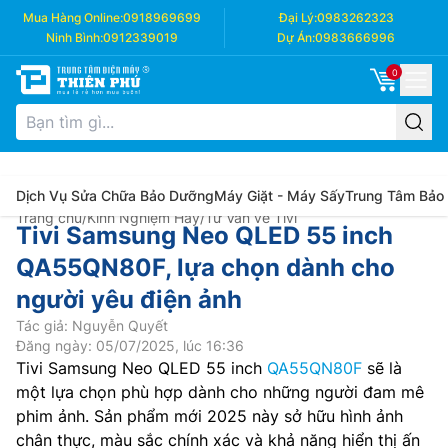
Mua Hàng Online:
0918969699
Đại Lý:
0983262323
Ninh Bình:
0912339019
Dự Án:
0983666996
0
Dịch Vụ Sửa Chữa Bảo Dưỡng
Máy Giặt - Máy Sấy
Trung Tâm Bảo
Trang chủ
/
Kinh Nghiệm Hay
/
Tư Vấn về Tivi
Tivi Samsung Neo QLED 55 inch
QA55QN80F, lựa chọn dành cho
người yêu điện ảnh
Tác giả: Nguyễn Quyết
Đăng ngày: 05/07/2025, lúc 16:36
Tivi Samsung Neo QLED 55 inch
QA55QN80F
sẽ là
một lựa chọn phù hợp dành cho những người đam mê
phim ảnh. Sản phẩm mới 2025 này sở hữu hình ảnh
chân thực, màu sắc chính xác và khả năng hiển thị ấn