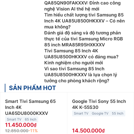
QA85QN90FAKXXV: Đỉnh cao công
nghệ Vision AI thế hệ mới
Tìm hiểu chất lượng tivi Samsung 85
Inch 4K UA85U8500HKXXV – Có nên
mua không?
Đánh giá độ sáng và độ tương phản
thực tế của tivi Samsung Micro RGB
85 inch MRA85R95HXKXXV
Tivi Samsung 85 Inch 4K
UA85U8500HKXXV có đáng mua?
Kinh nghiệm cho người mới
Vì sao tivi Samsung 85 Inch
UA85U8500HKXXV là lựa chọn lý
tưởng cho phòng khách rộng?
SẢN PHẨM HOT
Smart Tivi Samsung 65
Google Tivi Sony 55 Inch
Inch 4K
4K K-55S30
UA65DU8000KXXV
Smart TV
Google TV
55 Inch
Smart TV
65 Inch
11.450.000
14.500.000
12.850.000
-11%