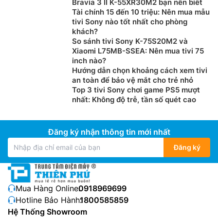
Bravia 3 II K-55XR30M2 bạn nên biết
Tài chính 15 đến 10 triệu: Nên mua mẫu
tivi Sony nào tốt nhất cho phòng
khách?
So sánh tivi Sony K-75S20M2 và
Xiaomi L75MB-SSEA: Nên mua tivi 75
inch nào?
Hướng dẫn chọn khoảng cách xem tivi
an toàn để bảo vệ mắt cho trẻ nhỏ
Top 3 tivi Sony chơi game PS5 mượt
nhất: Không độ trễ, tần số quét cao
Đăng ký nhận thông tin mới nhất
Đăng ký
Mua Hàng Online:
0918969699
Hotline Bảo Hành:
1800585859
Hệ Thống Showroom