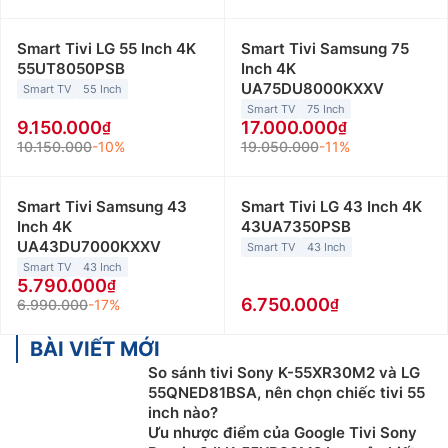
Smart Tivi LG 55 Inch 4K
Smart Tivi Samsung 75
55UT8050PSB
Inch 4K
UA75DU8000KXXV
Smart TV
55 Inch
Smart TV
75 Inch
9.150.000
17.000.000
10.150.000
-10%
19.050.000
-11%
Smart Tivi Samsung 43
Smart Tivi LG 43 Inch 4K
Inch 4K
43UA7350PSB
UA43DU7000KXXV
Smart TV
43 Inch
Smart TV
43 Inch
5.790.000
6.750.000
6.990.000
-17%
BÀI VIẾT MỚI
So sánh tivi Sony K-55XR30M2 và LG
55QNED81BSA, nên chọn chiếc tivi 55
inch nào?
Ưu nhược điểm của Google Tivi Sony