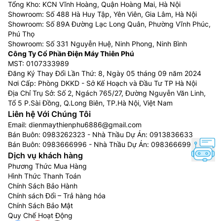
Tổng Kho: KCN Vĩnh Hoàng, Quận Hoàng Mai, Hà Nội
Showroom: Số 488 Hà Huy Tập, Yên Viên, Gia Lâm, Hà Nội
Showroom: Số 89A Đường Lạc Long Quân, Phường Vĩnh Phúc,
Phú Thọ
Showroom: Số 331 Nguyễn Huệ, Ninh Phong, Ninh Bình
Công Ty Cổ Phần Điện Máy Thiên Phú
MST: 0107333989
Đăng Ký Thay Đổi Lần Thứ: 8, Ngày 05 tháng 09 năm 2024
Nơi Cấp: Phòng DKKD - Sở Kế Hoạch và Đầu Tư TP Hà Nội
Địa Chỉ Trụ Sở: Số 2, Ngách 765/27, Đường Nguyễn Văn Linh,
Tổ 5 P.Sài Đồng, Q.Long Biên, TP.Hà Nội, Việt Nam
Liên hệ Với Chúng Tôi
Email:
dienmaythienphu6886@gmail.com
Bán Buôn:
0983262323
- Nhà Thầu Dự Án:
0913836633
Bán Buôn:
0983666996
- Nhà Thầu Dự Án:
0983666996
Dịch vụ khách hàng
Phương Thức Mua Hàng
Hình Thức Thanh Toán
Chính Sách Bảo Hành
Chính sách Đổi – Trả hàng hóa
Chính Sách Bảo Mật
Quy Chế Hoạt Động