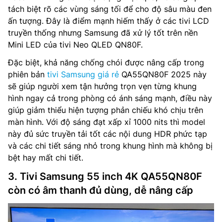
tách biệt rõ các vùng sáng tối để cho độ sâu màu đen
ấn tượng. Đây là điểm mạnh hiếm thấy ở các tivi LCD
truyền thống nhưng Samsung đã xử lý tốt trên nền
Mini LED của tivi Neo QLED QN80F.
Đặc biệt, khả năng chống chói được nâng cấp trong
phiên bản
tivi Samsung giá rẻ
QA55QN80F 2025 này
sẽ giúp người xem tận hưởng trọn vẹn từng khung
hình ngay cả trong phòng có ánh sáng mạnh, điều này
giúp giảm thiểu hiện tượng phản chiếu khó chịu trên
màn hình. Với độ sáng đạt xấp xỉ 1000 nits thì model
này đủ sức truyền tải tốt các nội dung HDR phức tạp
và các chi tiết sáng nhỏ trong khung hình mà không bị
bệt hay mất chi tiết.
3. Tivi Samsung 55 inch 4K QA55QN80F
còn có âm thanh đủ dùng, dễ nâng cấp