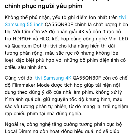
chinh phục người yêu phim
Không thể phủ nhận, yếu tố ghi điểm lớn nhất trên
tivi
Samsung 55 inch
QA55QN80F chính là chất lượng hiển
thị. Với tấm nền VA độ phân giải 4K và còn được hỗ
trợ HDR10+ và HLG, kết hợp cùng công nghệ Mini LED
và Quantum Dot thì tivi cho khả năng hiển thị dải
tương phản rộng, màu sắc rực rỡ nhưng không lòe
loẹt, đặc biệt phù hợp với những bộ phim điện ảnh có
chiều sâu hình ảnh.
Cùng với đó,
tivi Samsung 4K
QA55QN80F còn có chế
độ Filmmaker Mode được tích hợp giúp tái hiện nội
dung theo đúng ý đồ của nhà làm phim. không xử lý
hình ảnh quá đà, giữ nguyên tốc độ khung hình, màu
sắc và tương phản tự nhiên, từ đó mang lại trải nghiệm
rạp chiếu phim tại nhà đúng nghĩa.
Ngoài ra, công nghệ tăng cường tương phản cục bộ
Local Dimming còn hoạt động hiệu quả, nó sẽ giúp