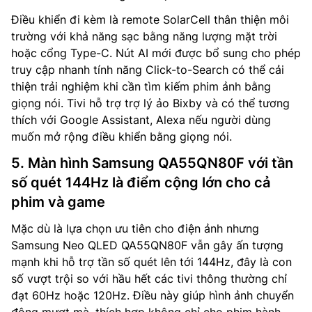
Điều khiển đi kèm là remote SolarCell thân thiện môi
trường với khả năng sạc bằng năng lượng mặt trời
hoặc cổng Type-C. Nút AI mới được bổ sung cho phép
truy cập nhanh tính năng Click-to-Search có thể cải
thiện trải nghiệm khi cần tìm kiếm phim ảnh bằng
giọng nói. Tivi hỗ trợ trợ lý ảo Bixby và có thể tương
thích với Google Assistant, Alexa nếu người dùng
muốn mở rộng điều khiển bằng giọng nói.
5. Màn hình Samsung QA55QN80F với tần
số quét 144Hz là điểm cộng lớn cho cả
phim và game
Mặc dù là lựa chọn ưu tiên cho điện ảnh nhưng
Samsung Neo QLED QA55QN80F vẫn gây ấn tượng
mạnh khi hỗ trợ tần số quét lên tới 144Hz, đây là con
số vượt trội so với hầu hết các tivi thông thường chỉ
đạt 60Hz hoặc 120Hz. Điều này giúp hình ảnh chuyển
động mượt mà, thích hợp không chỉ cho phim hành