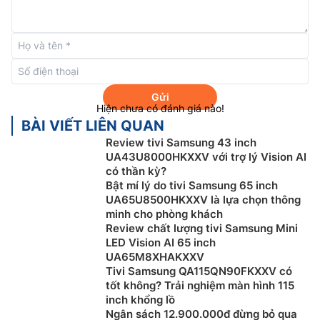
Xuất xứ: Việt Nam
Năm ra mắt: 2026
Gửi
Hiện chưa có đánh giá nào!
BÀI VIẾT LIÊN QUAN
Review tivi Samsung 43 inch
Hệ điều hành One UI Tizen
UA43U8000HKXXV với trợ lý Vision AI
có thần kỳ?
One UI Tizen mang đến trải nghiệm liền mạch và đồng
Bật mí lý do tivi Samsung 65 inch
nhất trên các thiết bị Samsung. Samsung Tizen OS
UA65U8500HKXXV là lựa chọn thông
giúp bạn tận hưởng trọn vẹn những đổi mới công nghệ
minh cho phòng khách
Review chất lượng tivi Samsung Mini
mới nhất của Samsung — từ truy cập nhanh nội dung
LED Vision AI 65 inch
yêu thích, quản lý AI tiện lợi đến khả năng bảo mật
UA65M8XHAKXXV
mạnh mẽ với Samsung Knox Security. Đặc biệt, One UI
Tivi Samsung QA115QN90FKXXV có
Tizen sẽ hỗ trợ nâng cấp Tizen OS trong 7 năm tiếp
tốt không? Trải nghiệm màn hình 115
theo, đảm bảo bạn luôn được trải nghiệm các ứng
inch khổng lồ
Ngân sách 12.900.000đ đừng bỏ qua
dụng và dịch vụ mới nhất.