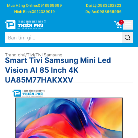
Mua Hàng Online:
0918969699
Đại Lý:
0983262323
Ninh Bình:
0912339019
Dự Án:
0983666996
0
Trang chủ
/
Tivi
/
Tivi Samsung
Smart Tivi Samsung Mini Led
Vision AI 85 Inch 4K
UA85M77HAKXXV