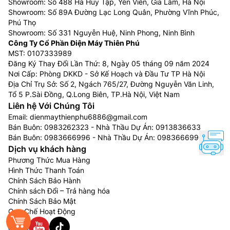
Showroom: Số 488 Hà Huy Tập, Yên Viên, Gia Lâm, Hà Nội
động, đồng thời tối ưu âm thanh phù hợp với môi
Showroom: Số 89A Đường Lạc Long Quân, Phường Vĩnh Phúc,
trường xem của bạn.
Phú Thọ
Showroom: Số 331 Nguyễn Huệ, Ninh Phong, Ninh Bình
Công Ty Cổ Phần Điện Máy Thiên Phú
MST: 0107333989
Đăng Ký Thay Đổi Lần Thứ: 8, Ngày 05 tháng 09 năm 2024
Nơi Cấp: Phòng DKKD - Sở Kế Hoạch và Đầu Tư TP Hà Nội
Địa Chỉ Trụ Sở: Số 2, Ngách 765/27, Đường Nguyễn Văn Linh,
Tổ 5 P.Sài Đồng, Q.Long Biên, TP.Hà Nội, Việt Nam
Liên hệ Với Chúng Tôi
Email:
dienmaythienphu6886@gmail.com
Bán Buôn:
0983262323
- Nhà Thầu Dự Án:
0913836633
Bán Buôn:
0983666996
- Nhà Thầu Dự Án:
0983666996
Dịch vụ khách hàng
Phương Thức Mua Hàng
Đèn nền Mini LED:
Sử dụng các đèn nền có kích thước
Hình Thức Thanh Toán
nhỏ hơn đáng kể so với đèn LED thông thường, công
Chính Sách Bảo Hành
nghệ đèn nền Mini LED giúp kiểm soát ánh sáng với
Chính sách Đổi – Trả hàng hóa
độ chính xác cực cao, làm nổi bật các chi tiết tinh vi
Chính Sách Bảo Mật
và chiều sâu đầy chân thực, mang đến trải nghiệm
Quy Chế Hoạt Động
hình ảnh sắc nét chuẩn đời thật và độ tương phản