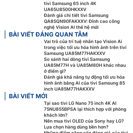
tivi Samsung 65 inch 4K
UA65U8500HKXXV
Đánh giá chi tiết tivi Samsung
QA85QN90FAKXXV: Đỉnh cao công
nghệ Vision AI thế hệ mới
BÀI VIẾT ĐÁNG QUAN TÂM
Vai trò của trí tuệ nhân tạo Vision Ai
trong việc tối ưu hóa hình ảnh trên tivi
Samsung UA85M77HAKXXV
So sánh hai dòng tivi Samsung
UA85M77H và UA85M80H khác nhau
ở điểm gì?
Đánh giá khả năng tự động tối ưu hóa
Bảo mật Samsung Knox
hình ảnh bằng AI của tivi Samsung 85
inch UA85M77HAKXXV
Bảo mật Samsung Knox giúp bảo vệ
tivi Samsung 4K
BÀI VIẾT MỚI
UA85M77HAKXXV của bạn mọi lúc. Dữ liệu nhạy cảm
Tại sao tivi LG Nano 75 inch 4K AI
như mật khẩu được bảo mật tuyệt đối, các thiết bị IoT
75NU855BPSA lại thích hợp với phòng
kết nối được giám sát liên tục và các ứng dụng hoặc
khách lớn?
Nên mua tivi OLED của Sony hay LG?
trang web độc hại sẽ bị chặn tự động. Với các bản cập
Lựa chọn hàng dùng bền hơn?
nhật bảo mật liên tục, TV của bạn luôn an toàn và sẵn
Những điểm nâng cấp đáng giá của tivi