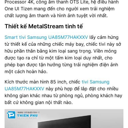
Processor 4K, công âm thanh OTS Lite, hệ điều hành
Bộ xử lý: Mini LED Processor 4K
One UI Tizen mang đến cho người xem trải nghiệm
chất lượng âm thanh và hình ảnh tuyệt vời nhất.
Tổng công suất loa: 20 W
Thiết kế MetalStream tinh tế
Hệ thống loa: 2.0 ch
Smart tivi Samsung UA85M77HAKXXV
lấy cảm hứng
Công nghệ âm thanh: Object Tracking Sound Lite,
từ thiết kế của những chiếc máy bay, chiếc tivi này sở
Adaptive Sound, Q-Symphony
hữu phần thân bằng kim loại sang trọng. Viền mỏng
được tạo ra chỉ từ một tấm kim loại duy nhất, cho
Tìm kiếm bằng giọng nói: Tìm kiếm giọng nói trên YouTube
phép bạn được tận hưởng từng trải nghiệm điện ảnh
bằng tiếng Việt
một cách hoàn hảo.
Chia sẻ màn hình: Mobile to TV, Sound Mirroring, Wireless
Kích thước màn hình 85 inch, chiếc
tivi Samsung
TV On
UA85M77HAKXXV
này phù hợp để lắp đặt cho nhiều
không gian khác nhau từ phòng ngủ, phòng khách hay
Truyền thanh Kỹ thuật số: DVB-T2 (*VN: DVB-T2C)
bất cứ không gian nội thất nào.
Kết nối: Wi-Fi 5, LAN, Bluetooth, HDMI, HDMI eARC, HDMI-
CEC, RF In
Điều khiển từ xa: Có