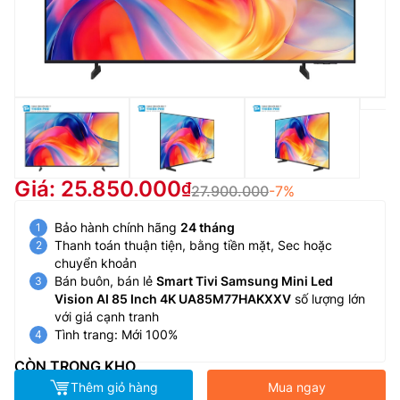
Giá: 25.850.000
27.900.000
-7%
Bảo hành chính hãng
24 tháng
Thanh toán thuận tiện, bằng tiền mặt, Sec hoặc
chuyển khoản
Bán buôn, bán lẻ
Smart Tivi Samsung Mini Led
Vision AI 85 Inch 4K UA85M77HAKXXV
số lượng lớn
với giá cạnh tranh
Tình trang: Mới 100%
CÒN TRONG KHO
Thêm giỏ hàng
Mua ngay