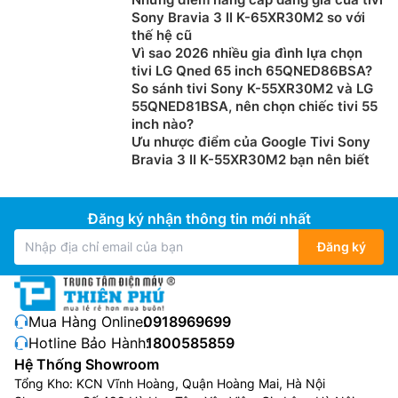
sàng cho trải nghiệm xem an toàn.
Sony Bravia 3 II K-65XR30M2 so với
thế hệ cũ
Vì sao 2026 nhiều gia đình lựa chọn
tivi LG Qned 65 inch 65QNED86BSA?
So sánh tivi Sony K-55XR30M2 và LG
55QNED81BSA, nên chọn chiếc tivi 55
inch nào?
Ưu nhược điểm của Google Tivi Sony
Bravia 3 II K-55XR30M2 bạn nên biết
Đăng ký nhận thông tin mới nhất
Đăng ký
Công nghệ hình ảnh trên tivi Samsung 85
inch UA85M77HAKXXV
Bộ xử lý Mini LED 4K:
Bộ xử lý Mini LED 4K ứng dụng
Mua Hàng Online:
0918969699
công nghệ xử lý độc quyền của Samsung, mang đến
Hotline Bảo Hành:
1800585859
khả năng tái hiện chi tiết tinh xảo hơn, nâng cấp nội
Hệ Thống Showroom
Tổng Kho: KCN Vĩnh Hoàng, Quận Hoàng Mai, Hà Nội
dung với độ chính xác cao để đạt độ rõ nét 4K sống