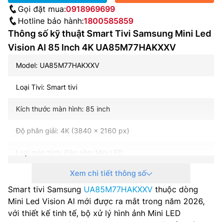
Gọi đặt mua:
0918969699
Hotline bảo hành:
1800585859
Thông số kỹ thuật Smart Tivi Samsung Mini Led
Vision AI 85 Inch 4K UA85M77HAKXXV
Model: UA85M77HAKXXV
Loại Tivi: Smart tivi
Kích thước màn hình: 85 inch
Độ phân giải: 4K (3840 x 2160 px)
Loại màn hình: Đèn nền: Mini LED
Xem chi tiết thông số
Tần số quét: 50 Hz, 4K 60 Hz (for HDMI 1/2/3), DLG 120
Hz
Smart tivi Samsung
UA85M77HAKXXV
thuộc dòng
Mini Led Vision AI mới được ra mắt trong năm 2026,
Hệ điều hành – Giao diện: Tizen OS
với thiết kế tinh tế, bộ xử lý hình ảnh Mini LED