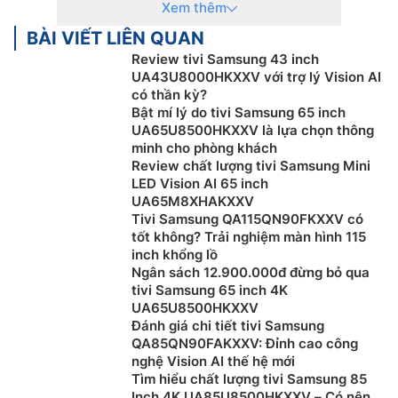
Không chỉ sở hữu thiết kế hiện đại mà còn được trang
Xem thêm
bị nhiều công nghệ hiện đại hàng đầu hiện nay.
BÀI VIẾT LIÊN QUAN
Riêng lĩnh vực tivi, Samsung đã tạo nên một tên tuổi
Review tivi Samsung 43 inch
UA43U8000HKXXV với trợ lý Vision AI
vượt trội với sự đổi mới và chất lượng hàng đầu.
Tivi
có thần kỳ?
Samsung
được đánh giá cao về thiết kế tinh tế, chất
Bật mí lý do tivi Samsung 65 inch
lượng hình ảnh đỉnh cao và tích hợp công nghệ tiên
UA65U8500HKXXV là lựa chọn thông
tiến. Với một loạt các dòng sản phẩm, bao gồm QLED,
minh cho phòng khách
Neo QLED và Crystal UHD, Samsung mang đến cho
Review chất lượng tivi Samsung Mini
LED Vision AI 65 inch
người dùng trải nghiệm giải trí tuyệt vời với độ sắc
UA65M8XHAKXXV
nét, màu sắc tươi sáng và khả năng tương tác thông
Tivi Samsung QA115QN90FKXXV có
minh.
tốt không? Trải nghiệm màn hình 115
inch khổng lồ
Tivi Samsung còn tích hợp các tính năng thông minh
Ngân sách 12.900.000đ đừng bỏ qua
như hệ điều hành Tizen, cho phép người dùng truy cập
tivi Samsung 65 inch 4K
vào các ứng dụng giải trí, trình duyệt web, và thậm chí
UA65U8500HKXXV
điều khiển bằng giọng nói. Sự cam kết về hiệu năng và
Đánh giá chi tiết tivi Samsung
QA85QN90FAKXXV: Đỉnh cao công
đổi mới đã giúp tivi Samsung giữ vững vị thế hàng đầu
nghệ Vision AI thế hệ mới
trong ngành công nghiệp giải trí gia đình.
Tìm hiểu chất lượng tivi Samsung 85
Inch 4K UA85U8500HKXXV – Có nên