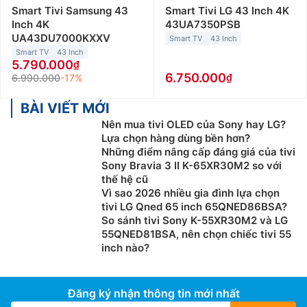
Smart Tivi Samsung 43
Smart Tivi LG 43 Inch 4K
ảnh.
Inch 4K
43UA7350PSB
UA43DU7000KXXV
Tivi Samsung OLED
Smart TV
43 Inch
Smart TV
43 Inch
5.790.000
Tivi Samsung OLED đại diện cho sự hòa quyện giữa
6.750.000
6.990.000
-17%
công nghệ hiển thị tiên tiến và thiết kế tinh tế. Công
nghệ Organic Light Emitting Diode (OLED) cho phép
BÀI VIẾT MỚI
mỗi điểm ảnh tự phát sáng, tạo ra độ tương phản vượt
Nên mua tivi OLED của Sony hay LG?
trội và màu sắc chính xác mà không cần đến tấm nền.
Lựa chọn hàng dùng bền hơn?
Cũng nhờ vậy mà các sản phẩm tivi Samsung OLED
Những điểm nâng cấp đáng giá của tivi
thường được thiết kế viền mỏng giúp tạo cảm giác
Sony Bravia 3 II K-65XR30M2 so với
thế hệ cũ
sang trọng, hiện đại, hòa quyện với không gian sống
Vì sao 2026 nhiều gia đình lựa chọn
nhà bạn.
tivi LG Qned 65 inch 65QNED86BSA?
So sánh tivi Sony K-55XR30M2 và LG
Tivi Samsung Neo QLED
55QNED81BSA, nên chọn chiếc tivi 55
inch nào?
Đây là dòng tivi cao cấp với công nghệ Neo QLED của
Samsung, được sản xuất ở độ phân giải 4K hoặc 8K
chất lượng rất cao. Hỗ trợ nhiều công nghệ tiên tiến
Đăng ký nhận thông tin mới nhất
như Quantum Matrix, HDR và​​Mini LED Panels đảm bảo