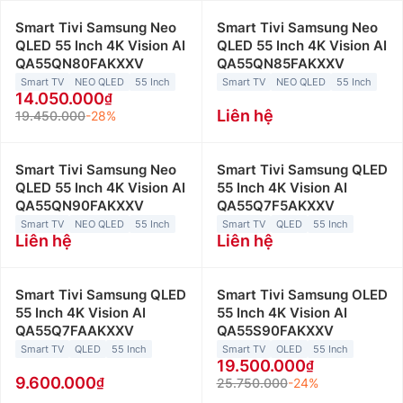
Smart Tivi Samsung Neo
Smart Tivi Samsung Neo
QLED 55 Inch 4K Vision AI
QLED 55 Inch 4K Vision AI
QA55QN80FAKXXV
QA55QN85FAKXXV
Smart TV
NEO QLED
55 Inch
Smart TV
NEO QLED
55 Inch
14.050.000
Liên hệ
19.450.000
-28%
Smart Tivi Samsung Neo
Smart Tivi Samsung QLED
QLED 55 Inch 4K Vision AI
55 Inch 4K Vision AI
QA55QN90FAKXXV
QA55Q7F5AKXXV
Smart TV
NEO QLED
55 Inch
Smart TV
QLED
55 Inch
Liên hệ
Liên hệ
Smart Tivi Samsung QLED
Smart Tivi Samsung OLED
55 Inch 4K Vision AI
55 Inch 4K Vision AI
QA55Q7FAAKXXV
QA55S90FAKXXV
Smart TV
QLED
55 Inch
Smart TV
OLED
55 Inch
19.500.000
9.600.000
25.750.000
-24%