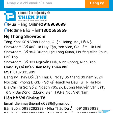
hình ảnh có độ tương phản và độ sáng tuyệt vời. Dòng
Đăng ký
tivi Samsung Neo QLED này cũng trang bị công nghệ
âm thanh cao cấp là Object Tracking Sound Pro
(OTSPro) và Dolby Atmos.
Mua Hàng Online:
0918969699
Hotline Bảo Hành:
1800585859
Phân loại tivi Samsung theo kích thước
Hệ Thống Showroom
màn hình
Tổng Kho: KCN Vĩnh Hoàng, Quận Hoàng Mai, Hà Nội
Showroom: Số 488 Hà Huy Tập, Yên Viên, Gia Lâm, Hà Nội
Tivi Samsung 32 inch
Showroom: Số 89A Đường Lạc Long Quân, Phường Vĩnh Phúc,
Phú Thọ
Tivi Samsung 32 inch
phù hợp với những căn phòng
Showroom: Số 331 Nguyễn Huệ, Ninh Phong, Ninh Bình
có diện tích nhỏ, dễ dàng di chuyển và lắp đặt ở nhiều
Công Ty Cổ Phần Điện Máy Thiên Phú
vị trí trong căn phòng. Tivi Samsung 32 inch có giá từ
MST: 0107333989
4 triệu đến hơn 10 triệu đồng.
Đăng Ký Thay Đổi Lần Thứ: 8, Ngày 05 tháng 09 năm 2024
Nơi Cấp: Phòng DKKD - Sở Kế Hoạch và Đầu Tư TP Hà Nội
Tivi Samsung 43 inch
Địa Chỉ Trụ Sở: Số 2, Ngách 765/27, Đường Nguyễn Văn Linh,
Tổ 5 P.Sài Đồng, Q.Long Biên, TP.Hà Nội, Việt Nam
Tivi Samsung 43 inch
phù hợp lắp đặt ở trong những
Liên hệ Với Chúng Tôi
không gian có diện tích từ 15m2 – 20m2 như phòng
Email:
dienmaythienphu6886@gmail.com
làm việc, phòng họp,… Để bảo vệ sức khỏe của mắt
Bán Buôn:
0983262323
- Nhà Thầu Dự Án:
0913836633