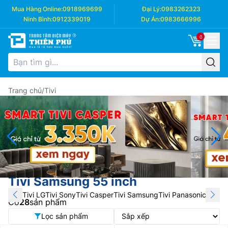
Mua Hàng Online:
0918969699
Đại Lý:
0983262323
Ninh Bình:
0912339019
Dự Án:
0983666996
0
Trang chủ
/
Tivi
Tivi Samsung 55 inch
Tivi LG
Tivi Sony
Tivi Casper
Tivi Samsung
Tivi Panasonic
Tivi T
Có
28
sản phẩm
Lọc sản phẩm