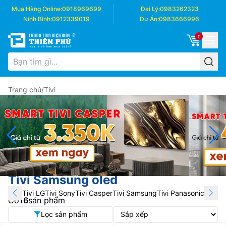
Mua Hàng Online:
0918969699
Đại Lý:
0983262323
Ninh Bình:
0912339019
Dự Án:
0983666996
0
Trang chủ
/
Tivi
Tivi Samsung oled
Tivi LG
Tivi Sony
Tivi Casper
Tivi Samsung
Tivi Panasonic
Tivi T
Có
16
sản phẩm
Lọc sản phẩm