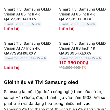
Smart Tivi Samsung OLED
Smart Tivi Samsung OLED
Vision AI 65 Inch 4K
Vision AI 65 Inch 4K
QA65S85HAEXXV
QA65S95HXEXXV
Smart TV
OLED
65 Inch
Smart TV
OLED
65 Inch
Liên hệ
Liên hệ
Smart Tivi Samsung OLED
Smart Tivi Samsung OLED
Vision AI 77 Inch 4K
Vision AI 83 Inch 4K
QA77S95HXEXXV
QA83S95HXEXXV
Smart TV
OLED
Trên 75 Inch
Smart TV
OLED
Trên 75 Inch
110.950.000
Liên hệ
112.000.000
-1%
Giới thiệu về Tivi Samsung oled
Samsung là một tập đoàn công nghệ toàn cầu có trụ
sở tại Hàn Quốc, được thành lập vào năm 1938. Với sự
phát triển và đa dạng hóa trong nhiều lĩnh vực,
Samsung đã trở thành một thương hiệu đa năng với sự