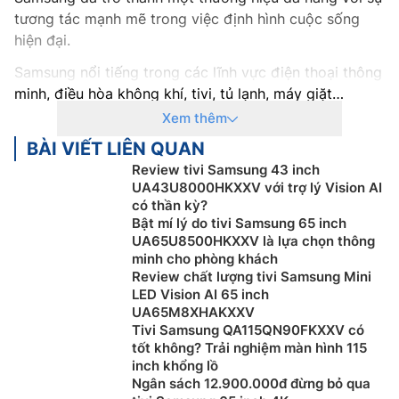
tương tác mạnh mẽ trong việc định hình cuộc sống
hiện đại.
Samsung nổi tiếng trong các lĩnh vực điện thoại thông
minh, điều hòa không khí, tivi, tủ lạnh, máy giặt…
Không chỉ sở hữu thiết kế hiện đại mà còn được trang
Xem thêm
bị nhiều công nghệ hiện đại hàng đầu hiện nay.
BÀI VIẾT LIÊN QUAN
Riêng lĩnh vực tivi, Samsung đã tạo nên một tên tuổi
Review tivi Samsung 43 inch
UA43U8000HKXXV với trợ lý Vision AI
vượt trội với sự đổi mới và chất lượng hàng đầu.
Tivi
có thần kỳ?
Samsung
được đánh giá cao về thiết kế tinh tế, chất
Bật mí lý do tivi Samsung 65 inch
lượng hình ảnh đỉnh cao và tích hợp công nghệ tiên
UA65U8500HKXXV là lựa chọn thông
tiến. Với một loạt các dòng sản phẩm, bao gồm QLED,
minh cho phòng khách
Neo QLED và Crystal UHD, Samsung mang đến cho
Review chất lượng tivi Samsung Mini
LED Vision AI 65 inch
người dùng trải nghiệm giải trí tuyệt vời với độ sắc
UA65M8XHAKXXV
nét, màu sắc tươi sáng và khả năng tương tác thông
Tivi Samsung QA115QN90FKXXV có
minh.
tốt không? Trải nghiệm màn hình 115
inch khổng lồ
Tivi Samsung còn tích hợp các tính năng thông minh
Ngân sách 12.900.000đ đừng bỏ qua
như hệ điều hành Tizen, cho phép người dùng truy cập