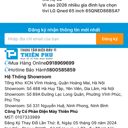
Tivi Samsung Neo QLED
Vì sao 2026 nhiều gia đình lựa chọn
tivi LG Qned 65 inch 65QNED86BSA?
Đây là dòng tivi cao cấp với công nghệ Neo QLED của
Samsung, được sản xuất ở độ phân giải 4K hoặc 8K
chất lượng rất cao. Hỗ trợ nhiều công nghệ tiên tiến
Đăng ký nhận thông tin mới nhất
như Quantum Matrix, HDR và​​Mini LED Panels đảm bảo
hình ảnh có độ tương phản và độ sáng tuyệt vời. Dòng
Đăng ký
tivi Samsung Neo QLED này cũng trang bị công nghệ
âm thanh cao cấp là Object Tracking Sound Pro
(OTSPro) và Dolby Atmos.
Mua Hàng Online:
0918969699
Hotline Bảo Hành:
1800585859
Phân loại tivi Samsung theo kích thước
Hệ Thống Showroom
màn hình
Tổng Kho: KCN Vĩnh Hoàng, Quận Hoàng Mai, Hà Nội
Showroom: Số 488 Hà Huy Tập, Yên Viên, Gia Lâm, Hà Nội
Tivi Samsung 32 inch
Showroom: Số 89A Đường Lạc Long Quân, Phường Vĩnh Phúc,
Phú Thọ
Tivi Samsung 32 inch
phù hợp với những căn phòng
Showroom: Số 331 Nguyễn Huệ, Ninh Phong, Ninh Bình
có diện tích nhỏ, dễ dàng di chuyển và lắp đặt ở nhiều
Công Ty Cổ Phần Điện Máy Thiên Phú
vị trí trong căn phòng. Tivi Samsung 32 inch có giá từ
MST: 0107333989
4 triệu đến hơn 10 triệu đồng.
Đăng Ký Thay Đổi Lần Thứ: 8, Ngày 05 tháng 09 năm 2024