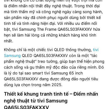
tivi không chỉ có chất lượng hiển thị vượt trội mà còn
là điểm nhấn nội thất đầy nghệ thuật. Trong thời đại
mà tính thẩm mỹ và công nghệ ngày càng song hành,
sản phẩm này đã chinh phục người dùng bởi thiết kế
tinh tế và tính năng hiện đại. Với nhiều ưu điểm nổi
bật, tivi Samsung The Frame QA65LS03FAKXXV hứa
hẹn sẽ làm hài lòng cả những khách hàng khó tính
nhất.
Không chỉ là một chiếc tivi QLED thông thường,
tivi
Samsung
QLED QA65LS03FAKXXV còn là một “tác
phẩm nghệ thuật” treo tường, giúp bạn thể hiện phong
cách sống và gu thẩm mỹ độc đáo của riêng mình. Đó
là lý do tại sao smart tivi Samsung 65 inch
QA65LS03FAKXXV đang được đông đảo người tiêu
dùng lựa chọn trong năm 2025.
Thiết kế khung tranh tinh tế – Điểm nhấn
nghệ thuật từ tivi Samsung
QA65LS03FAKXXV