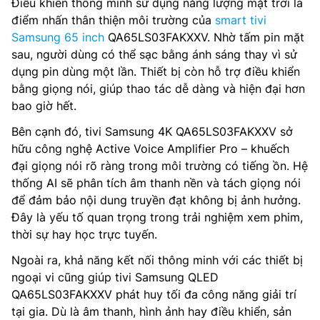
Điều khiển thông minh sử dụng năng lượng mặt trời là
điểm nhấn thân thiện môi trường của
smart tivi
Samsung 65 inch
QA65LS03FAKXXV. Nhờ tấm pin mặt
sau, người dùng có thể sạc bằng ánh sáng thay vì sử
dụng pin dùng một lần. Thiết bị còn hỗ trợ điều khiển
bằng giọng nói, giúp thao tác dễ dàng và hiện đại hơn
bao giờ hết.
Bên cạnh đó, tivi Samsung 4K QA65LS03FAKXXV sở
hữu công nghệ Active Voice Amplifier Pro – khuếch
đại giọng nói rõ ràng trong môi trường có tiếng ồn. Hệ
thống AI sẽ phân tích âm thanh nền và tách giọng nói
để đảm bảo nội dung truyền đạt không bị ảnh hưởng.
Đây là yếu tố quan trọng trong trải nghiệm xem phim,
thời sự hay học trực tuyến.
Ngoài ra, khả năng kết nối thông minh với các thiết bị
ngoại vi cũng giúp tivi Samsung QLED
QA65LS03FAKXXV phát huy tối đa công năng giải trí
tại gia. Dù là âm thanh, hình ảnh hay điều khiển, sản