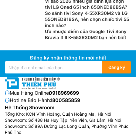
Vì sao 2026 nhiều gia đình lựa chọn
tivi LG Qned 65 inch 65QNED86BSA?
So sánh tivi Sony K-55XR30M2 và LG
55QNED81BSA, nên chọn chiếc tivi 55
inch nào?
Ưu nhược điểm của Google Tivi Sony
Bravia 3 II K-55XR30M2 bạn nên biết
Đăng ký nhận thông tin mới nhất
Đăng ký
Mua Hàng Online:
0918969699
Hotline Bảo Hành:
1800585859
Hệ Thống Showroom
Tổng Kho: KCN Vĩnh Hoàng, Quận Hoàng Mai, Hà Nội
Showroom: Số 488 Hà Huy Tập, Yên Viên, Gia Lâm, Hà Nội
Showroom: Số 89A Đường Lạc Long Quân, Phường Vĩnh Phúc,
Phú Thọ