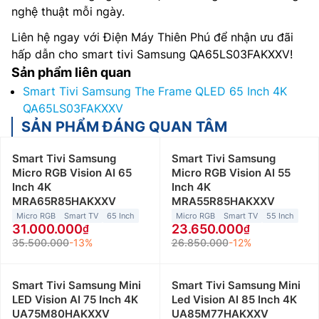
nghệ thuật mỗi ngày.
Liên hệ ngay với Điện Máy Thiên Phú để nhận ưu đãi
hấp dẫn cho smart tivi Samsung QA65LS03FAKXXV!
Sản phẩm liên quan
Smart Tivi Samsung The Frame QLED 65 Inch 4K
QA65LS03FAKXXV
SẢN PHẨM ĐÁNG QUAN TÂM
Smart Tivi Samsung
Smart Tivi Samsung
Micro RGB Vision AI 65
Micro RGB Vision AI 55
Inch 4K
Inch 4K
MRA65R85HAKXXV
MRA55R85HAKXXV
Micro RGB
Smart TV
65 Inch
Micro RGB
Smart TV
55 Inch
31.000.000
23.650.000
35.500.000
-13%
26.850.000
-12%
Smart Tivi Samsung Mini
Smart Tivi Samsung Mini
LED Vision AI 75 Inch 4K
Led Vision AI 85 Inch 4K
UA75M80HAKXXV
UA85M77HAKXXV