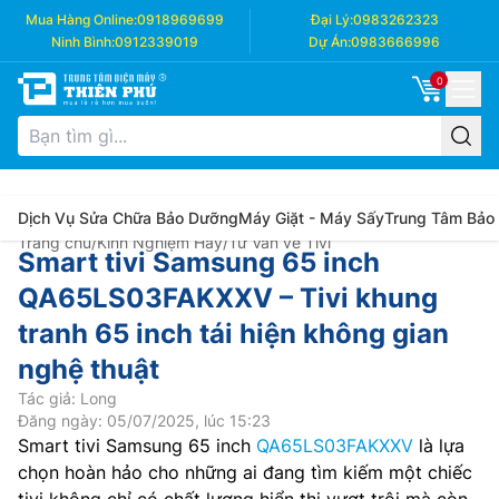
Mua Hàng Online:
0918969699
Đại Lý:
0983262323
Ninh Bình:
0912339019
Dự Án:
0983666996
0
Dịch Vụ Sửa Chữa Bảo Dưỡng
Máy Giặt - Máy Sấy
Trung Tâm Bảo
Trang chủ
/
Kinh Nghiệm Hay
/
Tư Vấn về Tivi
Smart tivi Samsung 65 inch
QA65LS03FAKXXV – Tivi khung
tranh 65 inch tái hiện không gian
nghệ thuật
Tác giả: Long
Đăng ngày: 05/07/2025, lúc 15:23
Smart tivi Samsung 65 inch
QA65LS03FAKXXV
là lựa
chọn hoàn hảo cho những ai đang tìm kiếm một chiếc