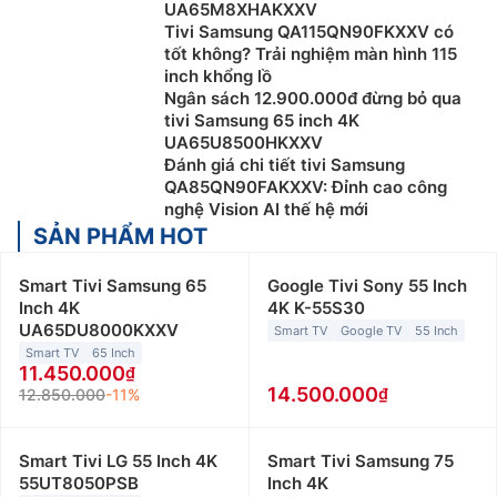
UA65M8XHAKXXV
Tivi Samsung QA115QN90FKXXV có
tốt không? Trải nghiệm màn hình 115
inch khổng lồ
Ngân sách 12.900.000đ đừng bỏ qua
tivi Samsung 65 inch 4K
UA65U8500HKXXV
Đánh giá chi tiết tivi Samsung
QA85QN90FAKXXV: Đỉnh cao công
nghệ Vision AI thế hệ mới
SẢN PHẨM HOT
Smart Tivi Samsung 65
Google Tivi Sony 55 Inch
Inch 4K
4K K-55S30
UA65DU8000KXXV
Smart TV
Google TV
55 Inch
Smart TV
65 Inch
11.450.000
14.500.000
12.850.000
-11%
Smart Tivi LG 55 Inch 4K
Smart Tivi Samsung 75
55UT8050PSB
Inch 4K