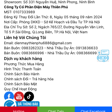
Showroom: Số 331 Nguyễn Huệ, Ninh Phong, Ninh Bình
Công Ty Cổ Phần Điện Máy Thiên Phú
MST: 0107333989
Đăng Ký Thay Đổi Lần Thứ: 8, Ngày 05 tháng 09 năm 2024
Nơi Cấp: Phòng DKKD - Sở Kế Hoạch và Đầu Tư TP Hà Nội
Địa Chỉ Trụ Sở: Số 2, Ngách 765/27, Đường Nguyễn Văn Linh,
Tổ 5 P.Sài Đồng, Q.Long Biên, TP.Hà Nội, Việt Nam
Liên hệ Với Chúng Tôi
Email:
dienmaythienphu6886@gmail.com
Bán Buôn:
0983262323
- Nhà Thầu Dự Án:
0913836633
Bán Buôn:
0983666996
- Nhà Thầu Dự Án:
0983666996
Dịch vụ khách hàng
Phương Thức Mua Hàng
Hình Thức Thanh Toán
Chính Sách Bảo Hành
Chính sách Đổi – Trả hàng hóa
Chính Sách Bảo Mật
Quy Chế Hoạt Động
Hotline
Chat Zalo
Chat Facebook