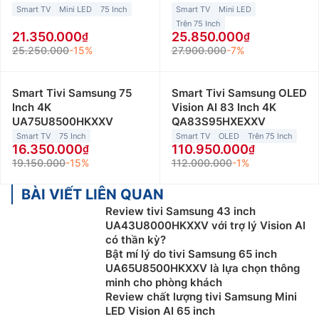
Smart TV
Mini LED
75 Inch
Smart TV
Mini LED
Trên 75 Inch
21.350.000
25.850.000
25.250.000
-15%
27.900.000
-7%
Smart Tivi Samsung 75
Smart Tivi Samsung OLED
Inch 4K
Vision AI 83 Inch 4K
UA75U8500HKXXV
QA83S95HXEXXV
Smart TV
75 Inch
Smart TV
OLED
Trên 75 Inch
16.350.000
110.950.000
19.150.000
-15%
112.000.000
-1%
BÀI VIẾT LIÊN QUAN
Review tivi Samsung 43 inch
UA43U8000HKXXV với trợ lý Vision AI
có thần kỳ?
Bật mí lý do tivi Samsung 65 inch
UA65U8500HKXXV là lựa chọn thông
minh cho phòng khách
Review chất lượng tivi Samsung Mini
LED Vision AI 65 inch