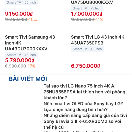
UA75DU8000KXXV
Smart TV
55 Inch
Smart TV
75 Inch
9.150.000
17.000.000
10.150.000
-10%
19.050.000
-11%
Smart Tivi Samsung 43
Smart Tivi LG 43 Inch 4K
Inch 4K
43UA7350PSB
UA43DU7000KXXV
Smart TV
43 Inch
Smart TV
43 Inch
5.790.000
6.750.000
6.990.000
-17%
BÀI VIẾT MỚI
Tại sao tivi LG Nano 75 inch 4K AI
75NU855BPSA lại thích hợp với phòng
khách lớn?
Nên mua tivi OLED của Sony hay LG?
Lựa chọn hàng dùng bền hơn?
Những điểm nâng cấp đáng giá của tivi
Sony Bravia 3 II K-65XR30M2 so với
thế hệ cũ