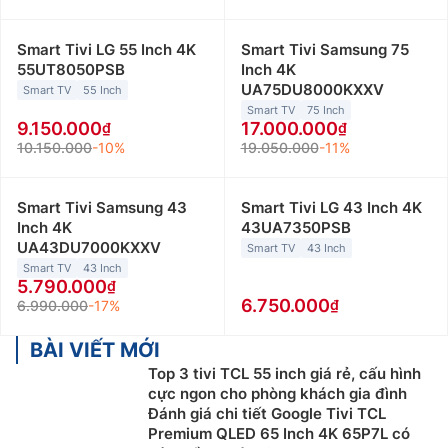
Smart Tivi LG 55 Inch 4K
Smart Tivi Samsung 75
55UT8050PSB
Inch 4K
UA75DU8000KXXV
Smart TV
55 Inch
Smart TV
75 Inch
9.150.000
17.000.000
10.150.000
-10%
19.050.000
-11%
Smart Tivi Samsung 43
Smart Tivi LG 43 Inch 4K
Inch 4K
43UA7350PSB
UA43DU7000KXXV
Smart TV
43 Inch
Smart TV
43 Inch
5.790.000
6.750.000
6.990.000
-17%
BÀI VIẾT MỚI
Top 3 tivi TCL 55 inch giá rẻ, cấu hình
cực ngon cho phòng khách gia đình
Đánh giá chi tiết Google Tivi TCL
Premium QLED 65 Inch 4K 65P7L có