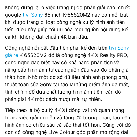
Không dừng lại ở việc trang bị độ phân giải cao, chiếc
google
tivi Sony
65 inch K-65S20M2 này còn nổi bật
khi được trang bị loạt công nghệ xử lý hình ảnh tiên
tiến, điều này giúp tối ưu hóa mọi nguồn nội dung kể
cả khi không đạt chuẩn 4K ban đầu.
Công nghệ nổi bật đầu tiên phải kể đến trên
tivi Sony
giá rẻ
K-65S20M2 đó là công nghệ 4K X-Reality PRO,
công nghệ đặc biệt này có khả năng phân tích và
nâng cấp hình ảnh từ các nguồn đầu vào độ phân giải
thấp hơn. Nhờ một cơ sở dữ liệu hình ảnh phong phú,
thuật toán của Sony tái tạo lại từng điểm ảnh đã mất,
tinh chỉnh để đưa chất lượng hình ảnh tiệm cận độ
phân giải 4K một cách mượt mà, tự nhiên.
Tiếp theo là bộ xử lý 4K X1 đóng vai trò quan trọng
trong việc giảm nhiễu và tăng độ tương phản, tạo nên
hình ảnh có chiều sâu và sắc thái tốt hơn. Cùng với đó
còn có công nghệ Live Colour góp phần mở rộng dải