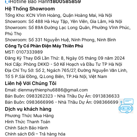
Hotline Bảo Hành:
1800585859
Hệ Thống Showroom
Tổng Kho: KCN Vĩnh Hoàng, Quận Hoàng Mai, Hà Nội
Showroom: Số 488 Hà Huy Tập, Yên Viên, Gia Lâm, Hà Nội
Showroom: Số 89A Đường Lạc Long Quân, Phường Vĩnh Phúc,
Phú Thọ
Showroom: Số 331 Nguyễn Huệ, Ninh Phong, Ninh Bình
Công Ty Cổ Phần Điện Máy Thiên Phú
MST: 0107333989
Đăng Ký Thay Đổi Lần Thứ: 8, Ngày 05 tháng 09 năm 2024
Nơi Cấp: Phòng DKKD - Sở Kế Hoạch và Đầu Tư TP Hà Nội
Địa Chỉ Trụ Sở: Số 2, Ngách 765/27, Đường Nguyễn Văn Linh,
Tổ 5 P.Sài Đồng, Q.Long Biên, TP.Hà Nội, Việt Nam
Liên hệ Với Chúng Tôi
Email:
dienmaythienphu6886@gmail.com
Bán Buôn:
0983262323
- Nhà Thầu Dự Án:
0913836633
Bán Buôn:
0983666996
- Nhà Thầu Dự Án:
0983666996
Dịch vụ khách hàng
Phương Thức Mua Hàng
Hình Thức Thanh Toán
Chính Sách Bảo Hành
Chính sách Đổi – Trả hàng hóa