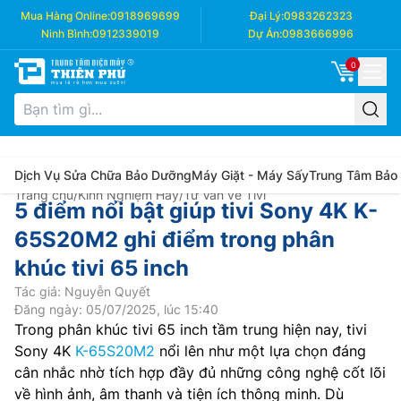
Mua Hàng Online:
0918969699
Đại Lý:
0983262323
Ninh Bình:
0912339019
Dự Án:
0983666996
0
Dịch Vụ Sửa Chữa Bảo Dưỡng
Máy Giặt - Máy Sấy
Trung Tâm Bảo
Trang chủ
/
Kinh Nghiệm Hay
/
Tư Vấn về Tivi
5 điểm nổi bật giúp tivi Sony 4K K-
65S20M2 ghi điểm trong phân
khúc tivi 65 inch
Tác giả: Nguyễn Quyết
Đăng ngày: 05/07/2025, lúc 15:40
Trong phân khúc tivi 65 inch tầm trung hiện nay, tivi
Sony 4K
K-65S20M2
nổi lên như một lựa chọn đáng
cân nhắc nhờ tích hợp đầy đủ những công nghệ cốt lõi
về hình ảnh, âm thanh và tiện ích thông minh. Dù