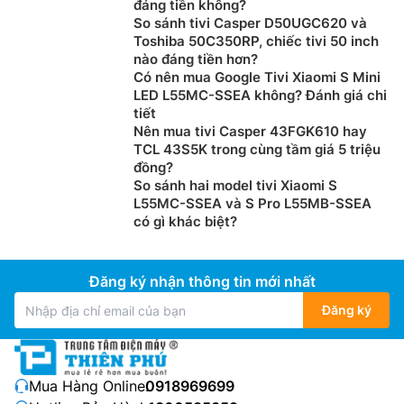
đáng tiền không?
So sánh tivi Casper D50UGC620 và
Toshiba 50C350RP, chiếc tivi 50 inch
nào đáng tiền hơn?
Có nên mua Google Tivi Xiaomi S Mini
LED L55MC-SSEA không? Đánh giá chi
tiết
Nên mua tivi Casper 43FGK610 hay
TCL 43S5K trong cùng tầm giá 5 triệu
đồng?
So sánh hai model tivi Xiaomi S
L55MC-SSEA và S Pro L55MB-SSEA
có gì khác biệt?
Đăng ký nhận thông tin mới nhất
Đăng ký
Mua Hàng Online:
0918969699