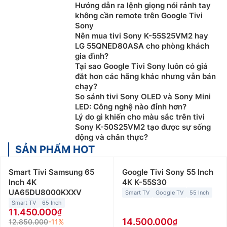
Hướng dẫn ra lệnh giọng nói rảnh tay
không cần remote trên Google Tivi
Sony
Nên mua tivi Sony K-55S25VM2 hay
LG 55QNED80ASA cho phòng khách
gia đình?
Tại sao Google Tivi Sony luôn có giá
đắt hơn các hãng khác nhưng vẫn bán
chạy?
So sánh tivi Sony OLED và Sony Mini
LED: Công nghệ nào đỉnh hơn?
Lý do gì khiến cho màu sắc trên tivi
Sony K-50S25VM2 tạo được sự sống
động và chân thực?
SẢN PHẨM HOT
Smart Tivi Samsung 65
Google Tivi Sony 55 Inch
Inch 4K
4K K-55S30
UA65DU8000KXXV
Smart TV
Google TV
55 Inch
Smart TV
65 Inch
11.450.000
14.500.000
12.850.000
-11%