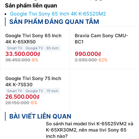
Sản phẩm liên quan
Google Tivi Sony 65 Inch 4K K-65S20M2
SẢN PHẨM ĐÁNG QUAN TÂM
Google Tivi Sony 65 Inch
Bravia Cam Sony CMU-
4K K-65XR50
BC1
Smart TV
Google TV
65 Inch
33.500.000
990.000
36.450.000
-8%
2.590.000
-62%
Google Tivi Sony 75 Inch
4K K-75S30
Smart TV
Google TV
75 Inch
26.500.000
28.150.000
-6%
BÀI VIẾT LIÊN QUAN
So sánh hai model tivi K-65S25VM2 và
K-65XR30M2, nên mua tivi Sony 65
inch nào?