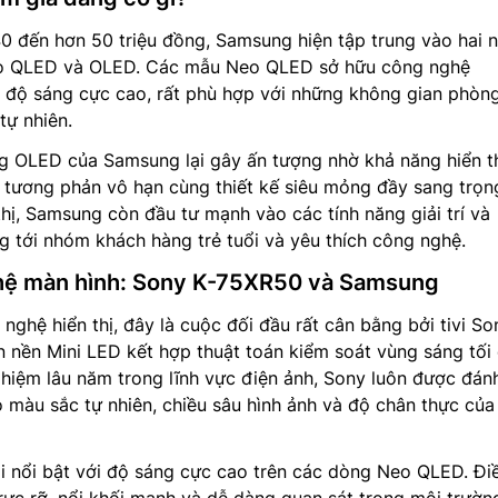
40 đến hơn 50 triệu đồng, Samsung hiện tập trung vào hai
eo QLED và OLED. Các mẫu Neo QLED sở hữu công nghệ
 độ sáng cực cao, rất phù hợp với những không gian phòn
tự nhiên.
ng OLED của Samsung lại gây ấn tượng nhờ khả năng hiển t
 tương phản vô hạn cùng thiết kế siêu mỏng đầy sang trọn
thị, Samsung còn đầu tư mạnh vào các tính năng giải trí và
g tới nhóm khách hàng trẻ tuổi và yêu thích công nghệ.
hệ màn hình: Sony K-75XR50 và Samsung
nghệ hiển thị, đây là cuộc đối đầu rất cân bằng bởi tivi S
 nền Mini LED kết hợp thuật toán kiểm soát vùng sáng tối
nghiệm lâu năm trong lĩnh vực điện ảnh, Sony luôn được đán
o màu sắc tự nhiên, chiều sâu hình ảnh và độ chân thực của
i nổi bật với độ sáng cực cao trên các dòng Neo QLED. Đi
 rực rỡ, nổi khối mạnh và dễ dàng quan sát trong môi trườn