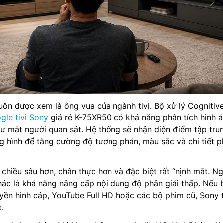
luôn được xem là ông vua của ngành tivi. Bộ xử lý Cognitiv
gle tivi Sony
giá rẻ K-75XR50 có khả năng phân tích hình 
ư mắt người quan sát. Hệ thống sẽ nhận diện điểm tập tru
g hình để tăng cường độ tương phản, màu sắc và chi tiết p
 chiều sâu hơn, chân thực hơn và đặc biệt rất “nịnh mắt. N
hác là khả năng nâng cấp nội dung độ phân giải thấp. Nếu 
yền hình cáp, YouTube Full HD hoặc các bộ phim cũ, Sony 
t.