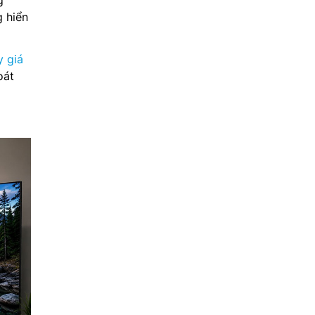
 hiển
y giá
oát