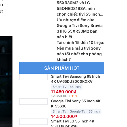
55XR30M2 và LG
ơn
55QNED81BSA, nên
ột
chọn chiếc tivi 55 inch
nào?
Ưu nhược điểm của
Google Tivi Sony Bravia
3 II K-55XR30M2 bạn
nên biết
Tài chính 15 đến 10 triệu:
Nên mua mẫu tivi Sony
nào tốt nhất cho phòng
khách?
SẢN PHẨM HOT
Smart Tivi Samsung 65 Inch
4K UA65DU8000KXXV
Smart TV
65 Inch
11.450.000
12.850.000
-11%
Google Tivi Sony 55 Inch 4K
K-55S30
Smart TV
Google TV
55 Inch
14.500.000
Smart Tivi LG 55 Inch 4K
55UT8050PSB