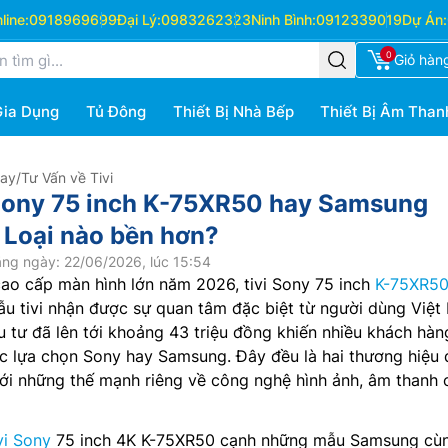
ine:
0918969699
Đại Lý:
0983262323
Ninh Bình:
0912339019
Dự Án:
0
Giỏ hàn
Gia Dụng
Tủ Đông
Thiết Bị Nhà Bếp
Thiết Bị Âm Than
Hay
/
Tư Vấn về Tivi
 Sony 75 inch K-75XR50 hay Samsung
 Loại nào bền hơn?
ng ngày: 22/06/2026, lúc 15:54
cao cấp màn hình lớn năm 2026, tivi Sony 75 inch
K-75XR5
u tivi nhận được sự quan tâm đặc biệt từ người dùng Việt
u tư đã lên tới khoảng 43 triệu đồng khiến nhiều khách hàn
c lựa chọn Sony hay Samsung. Đây đều là hai thương hiệu 
với những thế mạnh riêng về công nghệ hình ảnh, âm thanh
vi Sony
75 inch 4K K-75XR50 cạnh những mẫu Samsung cù