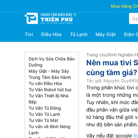
Mua Hàng Onl
Tivi
Điều Hòa
Tủ Lạnh
Máy Giặt
Điện 
Trang chủ
/
Kinh Nghiệm 
Dịch Vụ Sửa Chữa Bảo
Nên mua tivi
Dưỡng
cùng tầm giá?
Máy Giặt - Máy Sấy
Trung Tâm Bảo Hành
Tác giả: Nguyễn Quyết
Đă
Tư vấn Điều Hòa
Trong phân khúc tivi 
Tư Vấn Robot hút bụi
là một trong những mẫ
Tư Vấn Thiết Bị Nhà
Bếp
Tuy nhiên, khi mức đầ
Tư Vấn Tủ Đông
đầu phân vân giữa việ
Tư Vấn Tủ Lạnh
tử hàng đầu thế giới 
Tư Vấn Tủ Mát
như độ bền sản phẩm.
Tư vấn về Bình Nóng
Lạnh
Vậy nếu đặt google
ti