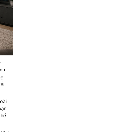
e
ảnh
ng
hù
goài
bạn
thể