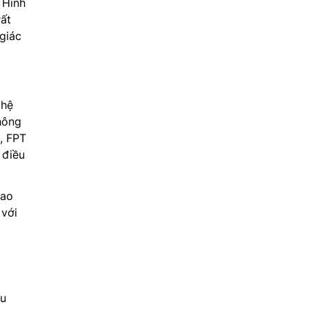
 Hình
rất
giác
 hệ
hông
, FPT
 điều
iao
 với
ệu