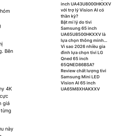
inch UA43U8000HKXXV
với trợ lý Vision AI có
 nhóm
thần kỳ?
Bật mí lý do tivi
g
Samsung 65 inch
UA65U8500HKXXV là
lựa chọn thông minh
hị
cho phòng khách
Vì sao 2026 nhiều gia
g. Bên
đình lựa chọn tivi LG
Qned 65 inch
65QNED86BSA?
Review chất lượng tivi
Samsung Mini LED
Vision AI 65 inch
ony 4K
UA65M8XHAKXXV
 cực
h giá
 từng
ều này
g