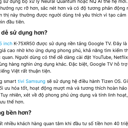
g sử dụng bộ xử lý Neural Quantum hoặc NQ AI thế hệ mới.
 hướng rực rỡ hơn, sắc nét hơn và có độ tương phản động 
 thị này thường được người dùng trẻ yêu thích vì tạo cảm 
ìn đầu tiên.
 dễ sử dụng hơn?
5 inch
K-75XR50 được sử dụng nền tảng Google TV. Đây là
giá cao nhờ kho ứng dụng phong phú, khả năng tìm kiếm t
c quan. Người dùng có thể dễ dàng cài đặt YouTube, Netflix
cùng hàng nghìn ứng dụng khác. Đặc biệt, Google TV hỗ trợ
iếng Việt rất thuận tiện.
ng smart
tivi Samsung
sẽ sử dụng hệ điều hành Tizen OS. G
ối ưu hóa tốt, hoạt động mượt mà và tương thích hoàn hảo
 Tuy nhiên, xét về độ phong phú ứng dụng và tính linh hoạt,
ưu thế hơn.
g bền hơn?
ất nhiều khách hàng quan tâm khi đầu tư số tiền hơn 40 tri