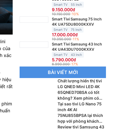
Smart TV
55 Inch
9.150.000
10.150.000
-10%
Smart Tivi Samsung 75 Inch
4K UA75DU8000KXXV
Smart TV
75 Inch
17.000.000
19.050.000
-11%
ini
Smart Tivi Samsung 43 Inch
p của
4K UA43DU7000KXXV
nh xác
Smart TV
43 Inch
5.790.000
6.990.000
-17%
BÀI VIẾT MỚI
e
 hiệu
Chất lượng hiển thị tivi
ết rất
LG QNED Mini LED 4K
65QNED70BSA có tốt
không? Xem phim có
m phim
sắc nét?
Tại sao tivi LG Nano 75
inch 4K AI
chuẩn
75NU855BPSA lại thích
hợp với phòng khách
lớn?
Review tivi Samsung 43