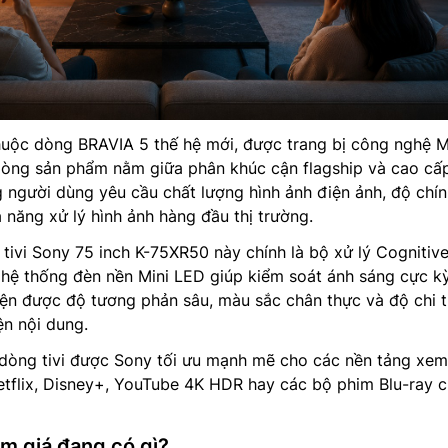
uộc dòng BRAVIA 5 thế hệ mới, được trang bị công nghệ M
dòng sản phẩm nằm giữa phân khúc cận flagship và cao cấ
 người dùng yêu cầu chất lượng hình ảnh điện ảnh, độ chí
năng xử lý hình ảnh hàng đầu thị trường.
 tivi Sony 75 inch K-75XR50 này chính là bộ xử lý Cognitiv
hệ thống đèn nền Mini LED giúp kiểm soát ánh sáng cực kỳ
hiện được độ tương phản sâu, màu sắc chân thực và độ chi ti
ện nội dung.
 dòng tivi được Sony tối ưu mạnh mẽ cho các nền tảng xe
etflix, Disney+, YouTube 4K HDR hay các bộ phim Blu-ray 
m giá đang có gì?