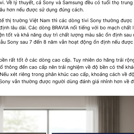
vi. Về lý thuyết, cả Sony và Samsung đều có tuổi thọ trung
lâu hơn nếu được sử dụng đúng cách.
 tế thị trường Việt Nam thì các dòng tivi Sony thường được
định lâu dài. Các dòng BRAVIA nổi tiếng với bo mạch chất 
iện tốt và khả năng duy trì chất lượng màu sắc ổn định sau 
ẫu Sony sau 7 đến 8 năm vẫn hoạt động ổn định nếu được
n rất tốt ở các dòng cao cấp. Tuy nhiên do hãng trải rộn
ổ thông đến cao cấp nên trải nghiệm về độ bền có thể khá
 Nếu xét riêng trong phân khúc cao cấp, khoảng cách về đ
Sony vẫn thường được người dùng đánh giá nhỉnh hơn về 