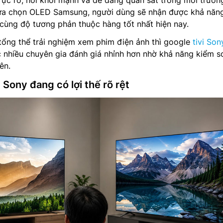
lựa chọn OLED Samsung, người dùng sẽ nhận được khả năng
 cùng độ tương phản thuộc hàng tốt nhất hiện nay.
 tổng thể trải nghiệm xem phim điện ảnh thì google
tivi Son
nhiều chuyên gia đánh giá nhỉnh hơn nhờ khả năng kiểm s
ên.
 Sony đang có lợi thế rõ rệt