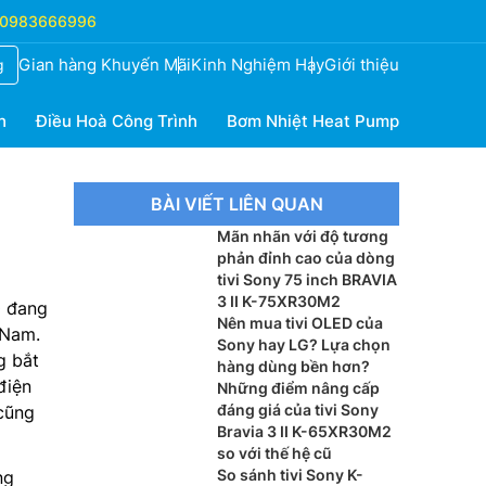
0983666996
Gian hàng Khuyến Mãi
Kinh Nghiệm Hay
Giới thiệu
g
h
Điều Hoà Công Trình
Bơm Nhiệt Heat Pump
BÀI VIẾT LIÊN QUAN
Mãn nhãn với độ tương
phản đỉnh cao của dòng
tivi Sony 75 inch BRAVIA
3 II K-75XR30M2
0
đang
Nên mua tivi OLED của
 Nam.
Sony hay LG? Lựa chọn
g bắt
hàng dùng bền hơn?
điện
Những điểm nâng cấp
đáng giá của tivi Sony
 cũng
Bravia 3 II K-65XR30M2
so với thế hệ cũ
So sánh tivi Sony K-
ng