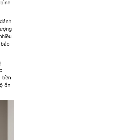
 bình
 đánh
lượng
nhiều
 bảo
g
c
ộ bền
độ ổn