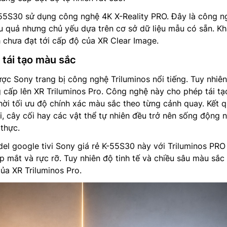
-55S30 sử dụng công nghệ 4K X-Reality PRO. Đây là công n
u quả nhưng chủ yếu dựa trên cơ sở dữ liệu mẫu có sẵn. K
 chưa đạt tới cấp độ của XR Clear Image.
 tái tạo màu sắc
ợc Sony trang bị công nghệ Triluminos nổi tiếng. Tuy nhiên
ấp lên XR Triluminos Pro. Công nghệ này cho phép tái tạ
ời tối ưu độ chính xác màu sắc theo từng cảnh quay. Kết q
i, cây cối hay các vật thể tự nhiên đều trở nên sống động 
thực.
del google tivi Sony giá rẻ K-55S30 này với Triluminos PRO
mắt và rực rỡ. Tuy nhiên độ tinh tế và chiều sâu màu sắc
của XR Triluminos Pro.