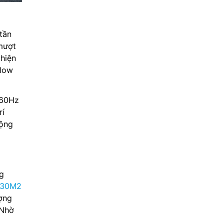
tần
mượt
hiện
flow
 60Hz
rí
động
ng
R30M2
ợng
 Nhờ