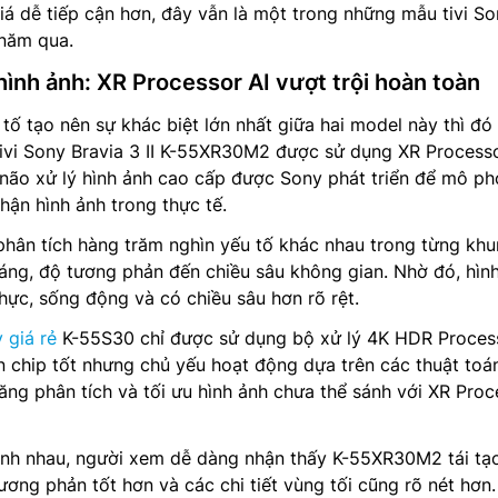
iá dễ tiếp cận hơn, đây vẫn là một trong những mẫu tivi S
 năm qua.
hình ảnh: XR Processor AI vượt trội hoàn toàn
tố tạo nên sự khác biệt lớn nhất giữa hai model này thì đó
 Tivi Sony Bravia 3 II K-55XR30M2 được sử dụng XR Processo
 não xử lý hình ảnh cao cấp được Sony phát triển để mô p
ận hình ảnh trong thực tế.
phân tích hàng trăm nghìn yếu tố khác nhau trong từng kh
sáng, độ tương phản đến chiều sâu không gian. Nhờ đó, hìn
thực, sống động và có chiều sâu hơn rõ rệt.
y giá rẻ
K-55S30 chỉ được sử dụng bộ xử lý 4K HDR Proces
n chip tốt nhưng chủ yếu hoạt động dựa trên các thuật toá
năng phân tích và tối ưu hình ảnh chưa thể sánh với XR Proc
 cạnh nhau, người xem dễ dàng nhận thấy K-55XR30M2 tái t
ương phản tốt hơn và các chi tiết vùng tối cũng rõ nét hơn.