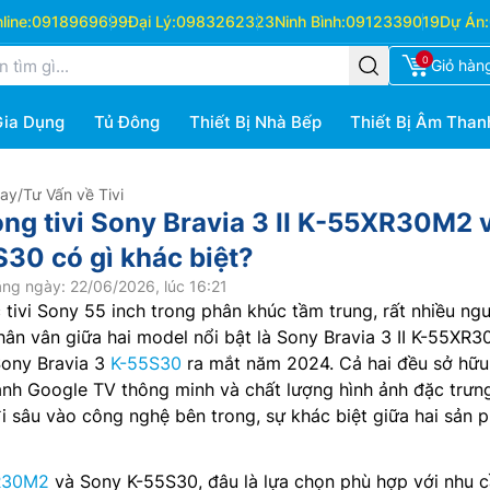
ine:
0918969699
Đại Lý:
0983262323
Ninh Bình:
0912339019
Dự Án:
0
Giỏ hàn
Gia Dụng
Tủ Đông
Thiết Bị Nhà Bếp
Thiết Bị Âm Than
Hay
/
Tư Vấn về Tivi
òng tivi Sony Bravia 3 II K-55XR30M2 
S30 có gì khác biệt?
ng ngày: 22/06/2026, lúc 16:21
 tivi Sony 55 inch trong phân khúc tầm trung, rất nhiều ng
ân vân giữa hai model nổi bật là Sony Bravia 3 II K-55XR
Sony Bravia 3
K-55S30
ra mắt năm 2024. Cả hai đều sở hữu 
hành Google TV thông minh và chất lượng hình ảnh đặc trưn
đi sâu vào công nghệ bên trong, sự khác biệt giữa hai sản 
R30M2
và Sony K-55S30, đâu là lựa chọn phù hợp với nhu 