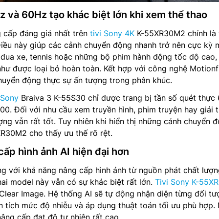
 và 60Hz tạo khác biệt lớn khi xem thể thao
 cấp đáng giá nhất trên
tivi Sony 4K
K-55XR30M2 chính là 
Điều này giúp các cảnh chuyển động nhanh trở nên cực kỳ 
đua xe, tennis hoặc những bộ phim hành động tốc độ cao, 
như được loại bỏ hoàn toàn. Kết hợp với công nghệ Motion
huyển động thực sự ấn tượng trong phân khúc.
 Sony
Braiva 3 K-55S30 chỉ được trang bị tần số quét thực
0. Đối với nhu cầu xem truyền hình, phim truyện hay giải t
ợng vẫn rất tốt. Tuy nhiên khi hiển thị những cảnh chuyển 
R30M2 cho thấy ưu thế rõ rệt.
ấp hình ảnh AI hiện đại hơn
ếng với khả năng nâng cấp hình ảnh từ nguồn phát chất lượ
hai model này vẫn có sự khác biệt rất lớn.
Tivi Sony K-55X
lear Image. Hệ thống AI sẽ tự động nhận diện từng đối tư
n tích mức độ nhiễu và áp dụng thuật toán tối ưu phù hợp.
nâng cấp đạt độ tự nhiên rất cao.