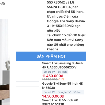
55XR30M2 và LG
hất.
55QNED81BSA, nên
chọn chiếc tivi 55 inch
nào?
Ưu nhược điểm của
Google Tivi Sony Bravia
3 II K-55XR30M2 bạn
nên biết
Tài chính 15 đến 10 triệu:
Nên mua mẫu tivi Sony
nào tốt nhất cho phòng
khách?
SẢN PHẨM HOT
Smart Tivi Samsung 65 Inch
4K UA65DU8000KXXV
Smart TV
65 Inch
11.450.000
12.850.000
-11%
Google Tivi Sony 55 Inch 4K
K-55S30
Smart TV
Google TV
55 Inch
14.500.000
Smart Tivi LG 55 Inch 4K
55UT8050PSB