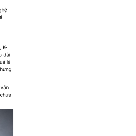
ghệ
hả
, K-
o dải
uả là
nhưng
 vẫn
 chưa