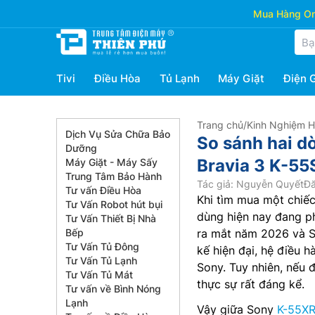
Mua Hàng Onl
Tivi
Điều Hòa
Tủ Lạnh
Máy Giặt
Điện 
Trang chủ
/
Kinh Nghiệm 
Dịch Vụ Sửa Chữa Bảo
So sánh hai d
Dưỡng
Bravia 3 K-55
Máy Giặt - Máy Sấy
Trung Tâm Bảo Hành
Tác giả: Nguyễn Quyết
Đă
Tư vấn Điều Hòa
Khi tìm mua một chiếc
Tư Vấn Robot hút bụi
dùng hiện nay đang ph
Tư Vấn Thiết Bị Nhà
Bếp
ra mắt năm 2026 và 
Tư Vấn Tủ Đông
kế hiện đại, hệ điều 
Tư Vấn Tủ Lạnh
Sony. Tuy nhiên, nếu 
Tư Vấn Tủ Mát
thực sự rất đáng kể.
Tư vấn về Bình Nóng
Lạnh
Vậy giữa Sony
K-55X