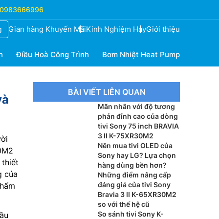
0983666996
Gian hàng Khuyến Mãi
Kinh Nghiệm Hay
Giới thiệu
g
h
Điều Hoà Công Trình
Bơm Nhiệt Heat Pump
BÀI VIẾT LIÊN QUAN
và
Mãn nhãn với độ tương
phản đỉnh cao của dòng
tivi Sony 75 inch BRAVIA
3 II K-75XR30M2
ười
Nên mua tivi OLED của
30M2
Sony hay LG? Lựa chọn
thiết
hàng dùng bền hơn?
g của
Những điểm nâng cấp
đáng giá của tivi Sony
phẩm
Bravia 3 II K-65XR30M2
so với thế hệ cũ
So sánh tivi Sony K-
cầu