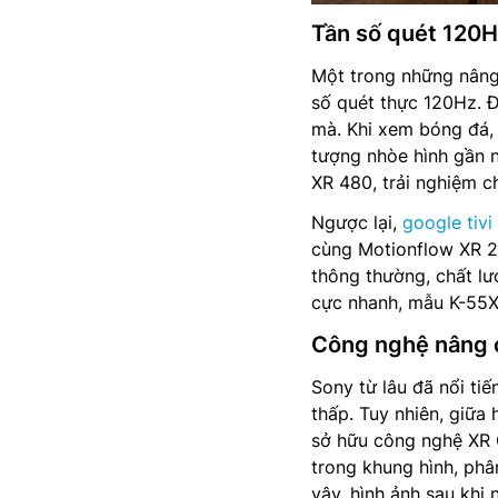
Tần số quét 120Hz
Một trong những nâng
số quét thực 120Hz. 
mà. Khi xem bóng đá, 
tượng nhòe hình gần 
XR 480, trải nghiệm c
Ngược lại,
google tivi
cùng Motionflow XR 20
thông thường, chất lư
cực nhanh, mẫu K-55X
Công nghệ nâng c
Sony từ lâu đã nổi ti
thấp. Tuy nhiên, giữa 
sở hữu công nghệ XR C
trong khung hình, phâ
vậy, hình ảnh sau khi 