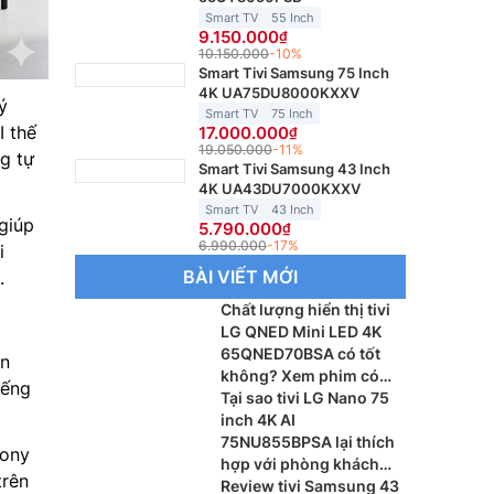
Smart TV
55 Inch
9.150.000
10.150.000
-10%
Smart Tivi Samsung 75 Inch
4K UA75DU8000KXXV
ý
Smart TV
75 Inch
I thế
17.000.000
19.050.000
-11%
g tự
Smart Tivi Samsung 43 Inch
4K UA43DU7000KXXV
Smart TV
43 Inch
giúp
5.790.000
6.990.000
-17%
i
BÀI VIẾT MỚI
.
Chất lượng hiển thị tivi
LG QNED Mini LED 4K
65QNED70BSA có tốt
ân
không? Xem phim có
iếng
sắc nét?
Tại sao tivi LG Nano 75
inch 4K AI
75NU855BPSA lại thích
Sony
hợp với phòng khách
trên
lớn?
Review tivi Samsung 43