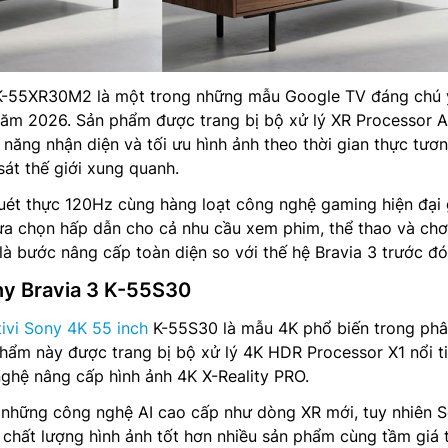
K-55XR30M2 là một trong những mẫu Google TV đáng chú 
năm 2026. Sản phẩm được trang bị bộ xử lý XR Processor A
năng nhận diện và tối ưu hình ảnh theo thời gian thực tươn
át thế giới xung quanh.
uét thực 120Hz cùng hàng loạt công nghệ gaming hiện đại 
ựa chọn hấp dẫn cho cả nhu cầu xem phim, thể thao và chơ
 bước nâng cấp toàn diện so với thế hệ Bravia 3 trước đó
ny Bravia 3 K-55S30
tivi Sony 4K 55 inch
K-55S30 là mẫu 4K phổ biến trong ph
hẩm này được trang bị bộ xử lý 4K HDR Processor X1 nổi t
ghệ nâng cấp hình ảnh 4K X-Reality PRO.
những công nghệ AI cao cấp như dòng XR mới, tuy nhiên 
chất lượng hình ảnh tốt hơn nhiều sản phẩm cùng tầm giá 