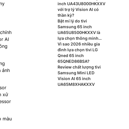
ony
inch UA43U8000HKXXV
với trợ lý Vision AI có
thần kỳ?
Bật mí lý do tivi
Samsung 65 inch
 chính
UA65U8500HKXXV là
lựa chọn thông minh
r AI
cho phòng khách
Vì sao 2026 nhiều gia
hỏng
đình lựa chọn tivi LG
Qned 65 inch
65QNED86BSA?
ung
Review chất lượng tivi
h ảnh
Samsung Mini LED
Vision AI 65 inch
UA65M8XHAKXXV
sor
n xử
essor
ạo màu