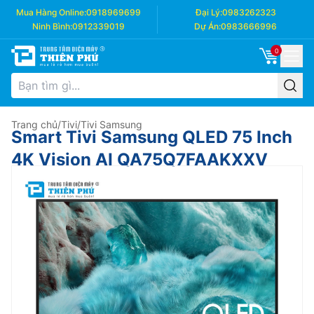
Mua Hàng Online:
0918969699
Đại Lý:
0983262323
Ninh Bình:
0912339019
Dự Án:
0983666996
0
Trang chủ
/
Tivi
/
Tivi Samsung
Smart Tivi Samsung QLED 75 Inch
4K Vision AI QA75Q7FAAKXXV