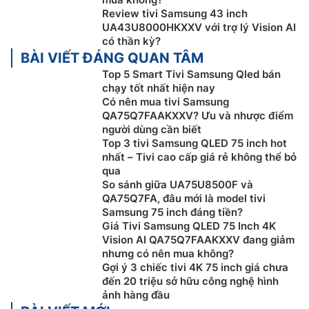
Review tivi Samsung 43 inch
Hình nền sáng tạo với AI:
Chọn từ khóa cho giao diện
UA43U8000HKXXV với trợ lý Vision AI
màn hình tivi mà bạn mong muốn, và để AI tạo nên
có thần kỳ?
điều kỳ diệu.
Smart tivi Samsung 75 inch 4K
BÀI VIẾT ĐÁNG QUAN TÂM
QA75Q7FAAKXXV của bạn sẽ tự động tạo ra những
Top 5 Smart Tivi Samsung Qled bán
chạy tốt nhất hiện nay
hình ảnh độc đáo, giúp thay đổi bầu không khí tổ ấm
Có nên mua tivi Samsung
theo phong cách riêng của bạn.
QA75Q7FAAKXXV? Ưu và nhược điểm
người dùng cần biết
Top 3 tivi Samsung QLED 75 inch hot
nhất – Tivi cao cấp giá rẻ không thể bỏ
qua
So sánh giữa UA75U8500F và
QA75Q7FA, đâu mới là model tivi
Samsung 75 inch đáng tiền?
Giá Tivi Samsung QLED 75 Inch 4K
Vision AI QA75Q7FAAKXXV đang giảm
nhưng có nên mua không?
Gợi ý 3 chiếc tivi 4K 75 inch giá chưa
đến 20 triệu sở hữu công nghệ hình
ảnh hàng đầu
Bộ xử lý AI Q4