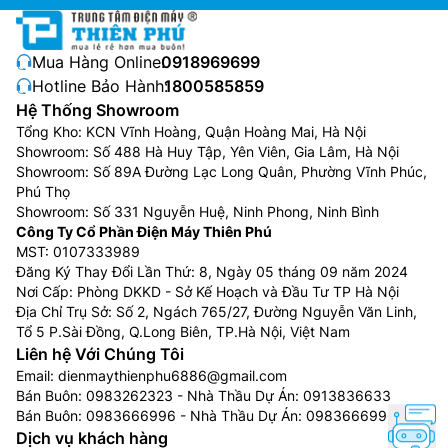
liền mạch và nhất quán cho mọi thiết bị Samsung. Hệ
điều hành Samsung Tizen OS cho phép bạn tận dụng
Mua Hàng Online:
0918969699
các tính năng sáng tạo mới nhất của Samsung – bao
Hotline Bảo Hành:
1800585859
gồm truy cập nhanh nội dung yêu thích, quản lý AI tiện
Hệ Thống Showroom
lợi và bảo mật tuyệt đối với Samsung Knox Security.
Tổng Kho: KCN Vĩnh Hoàng, Quận Hoàng Mai, Hà Nội
Thêm vào đó, One UI Tizen còn được hỗ trợ nâng cấp
Showroom: Số 488 Hà Huy Tập, Yên Viên, Gia Lâm, Hà Nội
hệ điều hành trong 7 năm tới, để bạn luôn được trải
Showroom: Số 89A Đường Lạc Long Quân, Phường Vĩnh Phúc,
nghiệm các ứng dụng và dịch vụ mới nhất.
Phú Thọ
Showroom: Số 331 Nguyễn Huệ, Ninh Phong, Ninh Bình
Công Ty Cổ Phần Điện Máy Thiên Phú
MST: 0107333989
Đăng Ký Thay Đổi Lần Thứ: 8, Ngày 05 tháng 09 năm 2024
Nơi Cấp: Phòng DKKD - Sở Kế Hoạch và Đầu Tư TP Hà Nội
Địa Chỉ Trụ Sở: Số 2, Ngách 765/27, Đường Nguyễn Văn Linh,
Tổ 5 P.Sài Đồng, Q.Long Biên, TP.Hà Nội, Việt Nam
Liên hệ Với Chúng Tôi
Email:
dienmaythienphu6886@gmail.com
Bán Buôn:
0983262323
- Nhà Thầu Dự Án:
0913836633
Bán Buôn:
0983666996
- Nhà Thầu Dự Án:
0983666996
Dịch vụ khách hàng