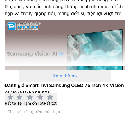
Kích thước có chân, đặt bàn (RxCxD): 1677.5 x 1006.3 x
lần, cùng với các tính năng thông minh như micro tích
325 mm
hợp và trợ lý giọng nói, mang đến sự tiện lợi vượt trội.
Khối lượng có chân đế: 25.8 kg
Kích thước không chân, treo tường (RxCxD): 1677.5 x
962.4 x 61.1 mm
Khối lượng không chân: 25.3 kg
Nhà sản xuất: Samsung
Xem thêm
Xuất xứ: –
Đánh giá Smart Tivi Samsung QLED 75 Inch 4K Vision
Năm ra mắt: 2025
AI QA75Q7FAAKXXV
Samsung Vision AI – Đỉnh cao toàn năng,
thăng hạng toàn diện
Rất tệ
Tệ
Tạm ổn
Tốt
Rất tốt
Trợ lý giọng nói thông minh:
Với trí tuệ nhân tạo được
nâng cấp, Bixby trên tivi Samsung AI QA75Q7FAAKXXV
trở thành điểm kết nối hoàn hảo cho tổ ấm thông minh