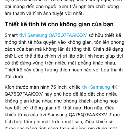
Tổng công suất loa: 20W
đại mang đến cho người xem trải nghiệm chất lượng
âm thanh và hình ảnh tuyệt vời nhất.
Loại loa: 2CH
Thiết kế tinh tế cho không gian của bạn
Tìm kiếm bằng giọng nói: Có
Smart
tivi Samsung QA75Q7FAAKXXV
sở hữu thiết kế
Multi Device Experience: Mobile to TV, TV initiate
mỏng tinh tế hòa quyện vào không gian, tôn lên phong
mirroring, Sound Mirroring, Wireless TV On
cách của bạn mà không lấn át tổng thể. Chân đế dạng
chữ L có thể điều chỉnh vị trí lắp đặt linh hoạt giúp tivi
Truyền thanh Kỹ thuật số: DVB-T2 (*VN: DVB-T2C)
có thể đứng vững trên nhiều mặt phẳng khác nhau.
Thiết kế này cũng tương thích hoàn hảo với Loa thanh
Nguồn cấp điện: AC100-240V~ 50/60Hz
đặt dưới.
Mức tiêu thụ nguồn (Tối đa): 225 W
Kích thước màn hình 75 inch, chiếc
tivi Samsung
4K
QA75Q7FAAKXXV này phù hợp để lắp đặt cho nhiều
Kết nối: Wifi 5, Bluetooth, HDMI, USB, Anynet+ (HDMI-
không gian khác nhau như phòng khách, phòng họp
CEC), Ethernet (LAN), HDMI Audio Return Channel, HDMI
(High Frame Rate), RF In (Terrestrial / Cable input)
hay bất cứ không gian nội thất nào. Hơn nữa, điều
khiển từ xa của tivi Samsung QA75Q7FAAKXXV được
Điều khiển từ xa: TM2360E
tích hợp tấm pin mặt trời ở mặt sau, điều khiển sẽ
được sạc bằng ánh sáng thay vì dùng pin dùng một