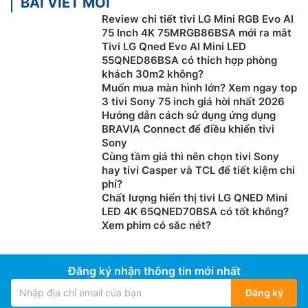
BÀI VIẾT MỚI
Smart tivi Samsung 4K 75 inch
QA75Q7FAAKXXV được
Review chi tiết tivi LG Mini RGB Evo AI
75 Inch 4K 75MRGB86BSA mới ra mắt
trang bị bộ xử lý AI Q4 mạnh mẽ có khả năng nâng
Tivi LG Qned Evo AI Mini LED
cấp hình ảnh đầu vào lên chuẩn 4K giúp bạn thỏa sức
55QNED86BSA có thích hợp phòng
chiêm ngưỡng nội dung bạn yêu thích ở chất lượng 4K
khách 30m2 không?
sắc nét và sắc thái màu sắc nguyên bản.
Muốn mua màn hình lớn? Xem ngay top
3 tivi Sony 75 inch giá hời nhất 2026
Hướng dẫn cách sử dụng ứng dụng
BRAVIA Connect để điều khiển tivi
Sony
Cùng tầm giá thì nên chọn tivi Sony
hay tivi Casper và TCL để tiết kiệm chi
phí?
Chất lượng hiển thị tivi LG QNED Mini
LED 4K 65QNED70BSA có tốt không?
Xem phim có sắc nét?
Đăng ký nhận thông tin mới nhất
Hệ điều hành One UI Tizen
Đăng ký
Hệ điều hành One UI Tizen mang đến một trải nghiệm