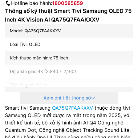
Hotline bảo hành:
1800585859
Thông số kỹ thuật Smart Tivi Samsung QLED 75
Inch 4K Vision AI QA75Q7FAAKXXV
Model: QA75Q7FAAKXXV
Loại Tivi: QLED
Kích thước màn hình: 75 inch
Độ phân giải: 4K (3,840 x 2,160)
Tần số quét: 50Hz
Xem chi tiết thông số
HDMI (High Frame Rate): 4K 60Hz (for HDMI 1/2/3)
Smart tivi Samsung
QA75Q7FAAKXXV
thuộc dòng tivi
Hệ điều hành – Giao diện: One UI Tizen
Samsung QLED mới được ra mắt trong năm 2025, với
thiết kế tinh tế, bộ xử lý hình ảnh AI Q4 Công nghệ
Bộ xử lý: AI Q4
Quantum Dot, Công nghệ Object Tracking Sound Lite,
hệ điều hành One UI Tizen cùng nhiều công nghệ hiện