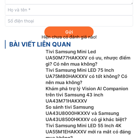
của bạn. Giờ đây, Bixby có thể xử lý nhiều lệnh cùng
lúc, hiểu ngữ cảnh tốt hơn, mang đến những cuộc hội
thoại mượt mà, tìm kiếm dễ dàng, phản hồi trực quan
và điều khiển thiết bị liền mạch.
Gửi
Hiện chưa có đánh giá nào!
BÀI VIẾT LIÊN QUAN
Tivi Samsung Mini Led
UA50M77HAKXXV có ưu, nhược điểm
gì? Có nên mua không?
Tivi Samsung Mini LED 75 Inch
UA75M80HAKXXV có tốt không? Có
nên mua không?
Khám phá trợ lý Vision AI Companion
trên tivi Samsung 43 inch
UA43M71HAKXXV
So sánh tivi Samsung
UA43U8000HKXXV và Samsung
Công nghệ Adaptive Sound:
Công nghệ này giúp tivi
UA43U8500HKXXV có gì khác biệt?
Samsung 75 inch QA75Q7FAAKXXV tối ưu âm thanh
Tivi Samsung Mini LED 55 Inch 4K
hóa dựa trên phân tích từng phân cảnh theo thời gian
UA55M1EHAKXXV mới ra mắt có đáng
thục tương ứng với từng loại nội dung.
mua không?