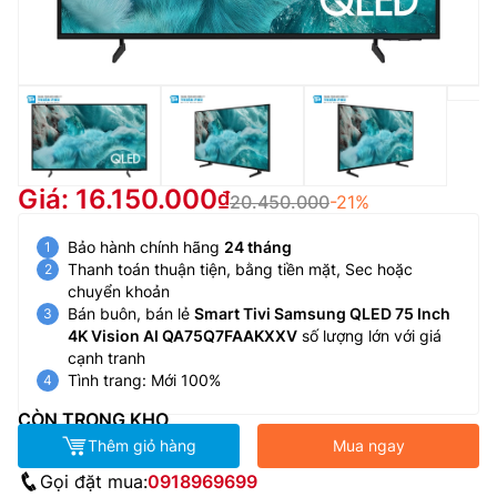
Giá: 16.150.000
20.450.000
-21%
Bảo hành chính hãng
24 tháng
Thanh toán thuận tiện, bằng tiền mặt, Sec hoặc
chuyển khoản
Bán buôn, bán lẻ
Smart Tivi Samsung QLED 75 Inch
4K Vision AI QA75Q7FAAKXXV
số lượng lớn với giá
cạnh tranh
Tình trang: Mới 100%
CÒN TRONG KHO
Thêm giỏ hàng
Mua ngay
Gọi đặt mua:
0918969699