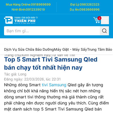
Mua Hàng Online:
0918969699
Đại Lý:
0983262323
Ninh Bình:
0912339019
Dự Án:
0983666996
0
Dịch Vụ Sửa Chữa Bảo Dưỡng
Máy Giặt - Máy Sấy
Trung Tâm Bảo
Trang chủ
/
Kinh Nghiệm Hay
/
Tư Vấn về Tivi
Top 5 Smart Tivi Samsung Qled
bán chạy tốt nhất hiện nay
Tác giả: Long
Đăng ngày: 22/03/2026, lúc 22:31
Những dòng Smart
tivi Samsung
Qled gây ấn tượng
không chỉ bởi khả năng hiển thị sắc nét hơn những
dòng smart tivi thông thường mà giá thành cũng rất
phải chăng nên được người dùng yêu thích. Cùng điểm
mặt danh sách top 5 Smart Tivi Samsung Qled bán