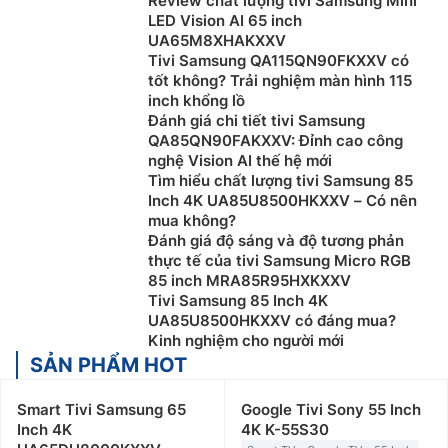
Review chất lượng tivi Samsung Mini
LED Vision AI 65 inch
UA65M8XHAKXXV
Tivi Samsung QA115QN90FKXXV có
tốt không? Trải nghiệm màn hình 115
inch khổng lồ
Đánh giá chi tiết tivi Samsung
QA85QN90FAKXXV: Đỉnh cao công
nghệ Vision AI thế hệ mới
Tìm hiểu chất lượng tivi Samsung 85
Inch 4K UA85U8500HKXXV – Có nên
mua không?
Đánh giá độ sáng và độ tương phản
thực tế của tivi Samsung Micro RGB
85 inch MRA85R95HXKXXV
Tivi Samsung 85 Inch 4K
UA85U8500HKXXV có đáng mua?
Kinh nghiệm cho người mới
SẢN PHẨM HOT
Smart Tivi Samsung 65
Google Tivi Sony 55 Inch
Inch 4K
4K K-55S30