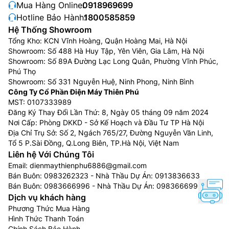
Mua Hàng Online:
0918969699
Hotline Bảo Hành:
1800585859
Hệ Thống Showroom
Tổng Kho: KCN Vĩnh Hoàng, Quận Hoàng Mai, Hà Nội
Showroom: Số 488 Hà Huy Tập, Yên Viên, Gia Lâm, Hà Nội
Showroom: Số 89A Đường Lạc Long Quân, Phường Vĩnh Phúc,
Phú Thọ
Showroom: Số 331 Nguyễn Huệ, Ninh Phong, Ninh Bình
Công Ty Cổ Phần Điện Máy Thiên Phú
MST: 0107333989
Đăng Ký Thay Đổi Lần Thứ: 8, Ngày 05 tháng 09 năm 2024
Nơi Cấp: Phòng DKKD - Sở Kế Hoạch và Đầu Tư TP Hà Nội
Địa Chỉ Trụ Sở: Số 2, Ngách 765/27, Đường Nguyễn Văn Linh,
Tổ 5 P.Sài Đồng, Q.Long Biên, TP.Hà Nội, Việt Nam
Liên hệ Với Chúng Tôi
Email:
dienmaythienphu6886@gmail.com
Bán Buôn:
0983262323
- Nhà Thầu Dự Án:
0913836633
Bán Buôn:
0983666996
- Nhà Thầu Dự Án:
0983666996
Dịch vụ khách hàng
Phương Thức Mua Hàng
Hình Thức Thanh Toán
Chính Sách Bảo Hành