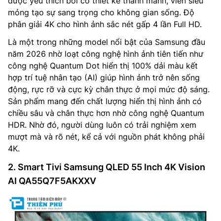
được yêu thích bởi có thiết kế thanh mảnh, viền siêu
mỏng tạo sự sang trọng cho không gian sống. Độ
phân giải 4K cho hình ảnh sắc nét gấp 4 lần Full HD.
Là một trong những model nổi bật của Samsung đầu
năm 2026 nhờ loạt công nghệ hình ảnh tiên tiến như
công nghệ Quantum Dot hiển thị 100% dải màu kết
hợp trí tuệ nhân tạo (AI) giúp hình ảnh trở nên sống
động, rực rỡ và cực kỳ chân thực ở mọi mức độ sáng.
Sản phẩm mang đến chất lượng hiển thị hình ảnh có
chiều sâu và chân thực hơn nhờ công nghệ Quantum
HDR. Nhờ đó, người dùng luôn có trải nghiệm xem
mượt mà và rõ nét, kể cả với nguồn phát không phải
4K.
2. Smart Tivi Samsung QLED 55 Inch 4K Vision
AI QA55Q7F5AKXXV