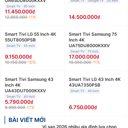
UA65DU8000KXXV
Smart TV
Google TV
55 Inch
Smart TV
65 Inch
11.450.000
14.500.000
12.850.000
-11%
Smart Tivi LG 55 Inch 4K
Smart Tivi Samsung 75
55UT8050PSB
Inch 4K
UA75DU8000KXXV
Smart TV
55 Inch
Smart TV
75 Inch
9.150.000
17.000.000
10.150.000
-10%
19.050.000
-11%
Smart Tivi Samsung 43
Smart Tivi LG 43 Inch 4K
Inch 4K
43UA7350PSB
UA43DU7000KXXV
Smart TV
43 Inch
Smart TV
43 Inch
5.790.000
6.750.000
6.990.000
-17%
BÀI VIẾT MỚI
Vì sao 2026 nhiều gia đình lựa chọn