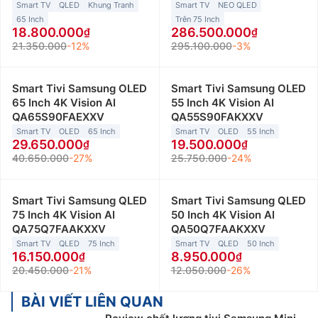
Smart TV
QLED
Khung Tranh
Smart TV
NEO QLED
65 Inch
Trên 75 Inch
18.800.000
286.500.000
21.350.000
-12%
295.100.000
-3%
Smart Tivi Samsung OLED
Smart Tivi Samsung OLED
65 Inch 4K Vision AI
55 Inch 4K Vision AI
QA65S90FAEXXV
QA55S90FAKXXV
Smart TV
OLED
65 Inch
Smart TV
OLED
55 Inch
29.650.000
19.500.000
40.650.000
-27%
25.750.000
-24%
Smart Tivi Samsung QLED
Smart Tivi Samsung QLED
75 Inch 4K Vision AI
50 Inch 4K Vision AI
QA75Q7FAAKXXV
QA50Q7FAAKXXV
Smart TV
QLED
75 Inch
Smart TV
QLED
50 Inch
16.150.000
8.950.000
20.450.000
-21%
12.050.000
-26%
BÀI VIẾT LIÊN QUAN