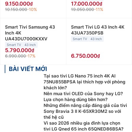
dải trực tiếp có độ tương phản cao giúp mang đến
9.150.000
17.000.000
chất lượng hình ảnh sắc nét, sống động. Đồng thời,
10.150.000
-10%
19.050.000
-11%
các sản phẩm tivi Samsung QLED có thể tái tạo 100%
dải màu tuân theo chuẩn DCI-P3 giúp giảm nhiễu hình
Smart Tivi Samsung 43
Smart Tivi LG 43 Inch 4K
ảnh.
Inch 4K
43UA7350PSB
UA43DU7000KXXV
Tivi Samsung OLED
Smart TV
43 Inch
Smart TV
43 Inch
5.790.000
Tivi Samsung OLED đại diện cho sự hòa quyện giữa
6.750.000
6.990.000
-17%
công nghệ hiển thị tiên tiến và thiết kế tinh tế. Công
nghệ Organic Light Emitting Diode (OLED) cho phép
BÀI VIẾT MỚI
mỗi điểm ảnh tự phát sáng, tạo ra độ tương phản vượt
Tại sao tivi LG Nano 75 inch 4K AI
trội và màu sắc chính xác mà không cần đến tấm nền.
75NU855BPSA lại thích hợp với phòng
Cũng nhờ vậy mà các sản phẩm tivi Samsung OLED
khách lớn?
thường được thiết kế viền mỏng giúp tạo cảm giác
Nên mua tivi OLED của Sony hay LG?
Lựa chọn hàng dùng bền hơn?
sang trọng, hiện đại, hòa quyện với không gian sống
Những điểm nâng cấp đáng giá của tivi
nhà bạn.
Sony Bravia 3 II K-65XR30M2 so với
thế hệ cũ
Tivi Samsung Neo QLED
Vì sao 2026 nhiều gia đình lựa chọn
tivi LG Qned 65 inch 65QNED86BSA?
Đây là dòng tivi cao cấp với công nghệ Neo QLED của