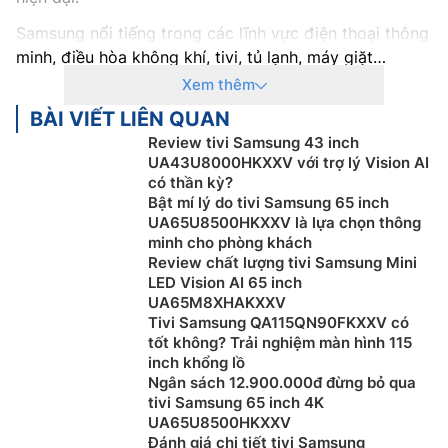
Samsung nổi tiếng trong các lĩnh vực điện thoại thông
minh, điều hòa không khí, tivi, tủ lạnh, máy giặt…
Không chỉ sở hữu thiết kế hiện đại mà còn được trang
Xem thêm
bị nhiều công nghệ hiện đại hàng đầu hiện nay.
BÀI VIẾT LIÊN QUAN
Riêng lĩnh vực tivi, Samsung đã tạo nên một tên tuổi
Review tivi Samsung 43 inch
UA43U8000HKXXV với trợ lý Vision AI
vượt trội với sự đổi mới và chất lượng hàng đầu.
Tivi
có thần kỳ?
Samsung
được đánh giá cao về thiết kế tinh tế, chất
Bật mí lý do tivi Samsung 65 inch
lượng hình ảnh đỉnh cao và tích hợp công nghệ tiên
UA65U8500HKXXV là lựa chọn thông
tiến. Với một loạt các dòng sản phẩm, bao gồm QLED,
minh cho phòng khách
Neo QLED và Crystal UHD, Samsung mang đến cho
Review chất lượng tivi Samsung Mini
LED Vision AI 65 inch
người dùng trải nghiệm giải trí tuyệt vời với độ sắc
UA65M8XHAKXXV
nét, màu sắc tươi sáng và khả năng tương tác thông
Tivi Samsung QA115QN90FKXXV có
minh.
tốt không? Trải nghiệm màn hình 115
inch khổng lồ
Tivi Samsung còn tích hợp các tính năng thông minh
Ngân sách 12.900.000đ đừng bỏ qua
như hệ điều hành Tizen, cho phép người dùng truy cập
tivi Samsung 65 inch 4K
vào các ứng dụng giải trí, trình duyệt web, và thậm chí
UA65U8500HKXXV
điều khiển bằng giọng nói. Sự cam kết về hiệu năng và
Đánh giá chi tiết tivi Samsung