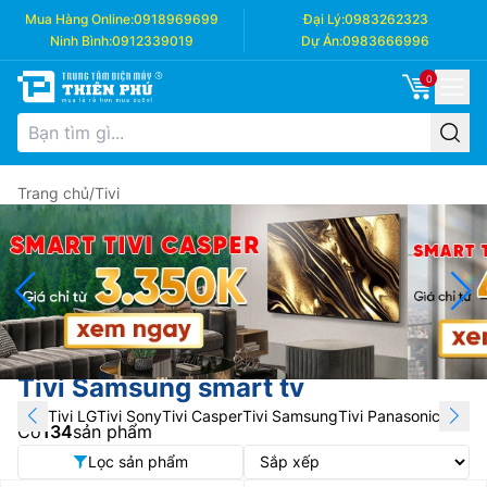
Mua Hàng Online:
0918969699
Đại Lý:
0983262323
Ninh Bình:
0912339019
Dự Án:
0983666996
0
Trang chủ
/
Tivi
Tivi Samsung smart tv
Tivi LG
Tivi Sony
Tivi Casper
Tivi Samsung
Tivi Panasonic
Tivi T
Có
134
sản phẩm
Lọc sản phẩm