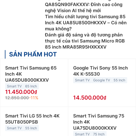
QA85QN90FAKXXV: Đỉnh cao công
đổi mới đã giúp tivi Samsung giữ vững vị thế hàng đầu
nghệ Vision AI thế hệ mới
trong ngành công nghiệp giải trí gia đình.
Tìm hiểu chất lượng tivi Samsung 85
Inch 4K UA85U8500HKXXV – Có nên
Các dòng tivi Samsung phổ biến hiện nay
mua không?
Đánh giá độ sáng và độ tương phản
Tivi Samsung Crystal UHD
thực tế của tivi Samsung Micro RGB
85 inch MRA85R95HXKXXV
Dòng sản phẩm tivi Samsung Crystal có độ phân giải
SẢN PHẨM HOT
4KUHD mang lại hình ảnh chân thực vượt trội và màu
sắc trong trẻo. Dòng tivi này thường được trang bị
Smart Tivi Samsung 65
Google Tivi Sony 55 Inch
công nghệ Dynamic Crystal Color cho màu sắc chính
Inch 4K
4K K-55S30
xác, công nghệ âm thanh Object Tracking Sound
UA65DU8000KXXV
Smart TV
Google TV
55 Inch
Lite(OTSLite) và hệ điều hành Tizen với nhiều ứng
Smart TV
65 Inch
dụng giải trí.
11.450.000
14.500.000
12.850.000
-11%
Tivi Samsung QLED
Đây là dòng tivi Samsung cao cấp sử dụng kết hợp
Smart Tivi LG 55 Inch 4K
Smart Tivi Samsung 75
giữa công nghệ QLED và màn hình có độ phân giải 4K
55UT8050PSB
Inch 4K
UA75DU8000KXXV
UHD, hỗ trợ công nghệ Quantum HDR và ​​tấm nền toàn
Smart TV
55 Inch
Smart TV
75 Inch