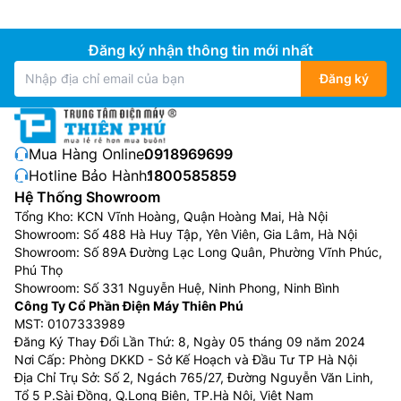
Samsung, được sản xuất ở độ phân giải 4K hoặc 8K
chất lượng rất cao. Hỗ trợ nhiều công nghệ tiên tiến
Đăng ký nhận thông tin mới nhất
như Quantum Matrix, HDR và​​Mini LED Panels đảm bảo
hình ảnh có độ tương phản và độ sáng tuyệt vời. Dòng
Đăng ký
tivi Samsung Neo QLED này cũng trang bị công nghệ
âm thanh cao cấp là Object Tracking Sound Pro
(OTSPro) và Dolby Atmos.
Mua Hàng Online:
0918969699
Hotline Bảo Hành:
1800585859
Phân loại tivi Samsung theo kích thước
Hệ Thống Showroom
màn hình
Tổng Kho: KCN Vĩnh Hoàng, Quận Hoàng Mai, Hà Nội
Showroom: Số 488 Hà Huy Tập, Yên Viên, Gia Lâm, Hà Nội
Tivi Samsung 32 inch
Showroom: Số 89A Đường Lạc Long Quân, Phường Vĩnh Phúc,
Phú Thọ
Tivi Samsung 32 inch
phù hợp với những căn phòng
Showroom: Số 331 Nguyễn Huệ, Ninh Phong, Ninh Bình
có diện tích nhỏ, dễ dàng di chuyển và lắp đặt ở nhiều
Công Ty Cổ Phần Điện Máy Thiên Phú
vị trí trong căn phòng. Tivi Samsung 32 inch có giá từ
MST: 0107333989
4 triệu đến hơn 10 triệu đồng.
Đăng Ký Thay Đổi Lần Thứ: 8, Ngày 05 tháng 09 năm 2024
Nơi Cấp: Phòng DKKD - Sở Kế Hoạch và Đầu Tư TP Hà Nội
Tivi Samsung 43 inch
Địa Chỉ Trụ Sở: Số 2, Ngách 765/27, Đường Nguyễn Văn Linh,
Tổ 5 P.Sài Đồng, Q.Long Biên, TP.Hà Nội, Việt Nam