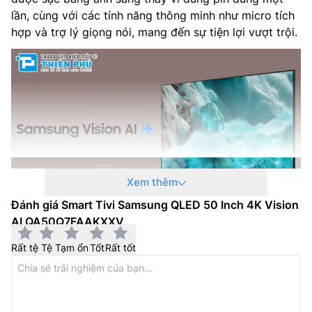
Kích thước có chân, đặt bàn (RxCxD): 1120.3 x 694 x 237
lần, cùng với các tính năng thông minh như micro tích
mm
hợp và trợ lý giọng nói, mang đến sự tiện lợi vượt trội.
Khối lượng có chân đế: 9.5 kg
Kích thước không chân, treo tường (RxCxD): 1120.3 x 647
x 60 mm
Khối lượng không chân: 9.2 kg
Nhà sản xuất: Samsung
Xem thêm
Xuất xứ: –
Đánh giá Smart Tivi Samsung QLED 50 Inch 4K Vision
Năm ra mắt: 2025
AI QA50Q7FAAKXXV
Samsung Vision AI – Đỉnh cao toàn năng,
thăng hạng toàn diện
Rất tệ
Tệ
Tạm ổn
Tốt
Rất tốt
Trợ lý giọng nói thông minh:
Với trí tuệ nhân tạo được
nâng cấp, Bixby trên tivi Samsung AI
QA50Q7FAAKXXV trở thành điểm kết nối hoàn hảo cho