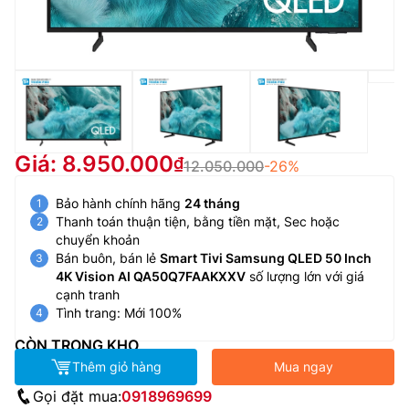
Giá: 8.950.000
12.050.000
-26%
Bảo hành chính hãng
24 tháng
Thanh toán thuận tiện, bằng tiền mặt, Sec hoặc
chuyển khoản
Bán buôn, bán lẻ
Smart Tivi Samsung QLED 50 Inch
4K Vision AI QA50Q7FAAKXXV
số lượng lớn với giá
cạnh tranh
Tình trang: Mới 100%
CÒN TRONG KHO
Thêm giỏ hàng
Mua ngay
Gọi đặt mua:
0918969699