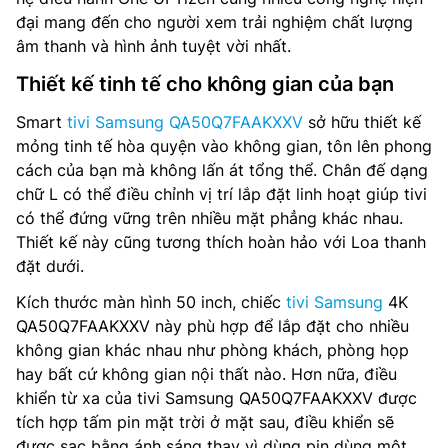
Tổng công suất loa: 20W
đại mang đến cho người xem trải nghiệm chất lượng
âm thanh và hình ảnh tuyệt vời nhất.
Loại loa: 2CH
Thiết kế tinh tế cho không gian của bạn
Tìm kiếm bằng giọng nói: Có
Smart
tivi Samsung QA50Q7FAAKXXV
sở hữu thiết kế
Multi Device Experience: Mobile to TV, TV initiate
mỏng tinh tế hòa quyện vào không gian, tôn lên phong
mirroring, Sound Mirroring, Wireless TV On
cách của bạn mà không lấn át tổng thể. Chân đế dạng
chữ L có thể điều chỉnh vị trí lắp đặt linh hoạt giúp tivi
Truyền thanh Kỹ thuật số: DVB-T2 (*VN: DVB-T2C)
có thể đứng vững trên nhiều mặt phẳng khác nhau.
Thiết kế này cũng tương thích hoàn hảo với Loa thanh
Nguồn cấp điện: AC100-240V~ 50/60Hz
đặt dưới.
Mức tiêu thụ nguồn (Tối đa): 130 W
Kích thước màn hình 50 inch, chiếc
tivi Samsung
4K
QA50Q7FAAKXXV này phù hợp để lắp đặt cho nhiều
Kết nối: Wifi 5, Bluetooth, HDMI, USB, Anynet+ (HDMI-
không gian khác nhau như phòng khách, phòng họp
CEC), Ethernet (LAN), HDMI Audio Return Channel, HDMI
(High Frame Rate), RF In (Terrestrial / Cable input)
hay bất cứ không gian nội thất nào. Hơn nữa, điều
khiển từ xa của tivi Samsung QA50Q7FAAKXXV được
Điều khiển từ xa: TM2360E
tích hợp tấm pin mặt trời ở mặt sau, điều khiển sẽ
được sạc bằng ánh sáng thay vì dùng pin dùng một