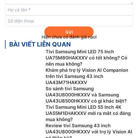
tổ ấm thông minh của bạn. Giờ đây, Bixby có thể xử lý
nhiều lệnh cùng lúc, hiểu ngữ cảnh tốt hơn, mang đến
những cuộc hội thoại mượt mà, tìm kiếm dễ dàng,
phản hồi trực quan và điều khiển thiết bị liền mạch.
Gửi
Hiện chưa có đánh giá nào!
BÀI VIẾT LIÊN QUAN
Tivi Samsung Mini LED 75 Inch
UA75M80HAKXXV có tốt không? Có
nên mua không?
Khám phá trợ lý Vision AI Companion
trên tivi Samsung 43 inch
UA43M71HAKXXV
So sánh tivi Samsung
UA43U8000HKXXV và Samsung
UA43U8500HKXXV có gì khác biệt?
Tivi Samsung Mini LED 55 Inch 4K
UA55M1EHAKXXV mới ra mắt có đáng
Công nghệ Adaptive Sound:
Công nghệ này giúp tivi
mua không?
Samsung 50 inch QA50Q7FAAKXXV tối ưu âm thanh
Review tivi Samsung 43 inch
hóa dựa trên phân tích từng phân cảnh theo thời gian
UA43U8000HKXXV với trợ lý Vision AI
thục tương ứng với từng loại nội dung.
có thần kỳ?