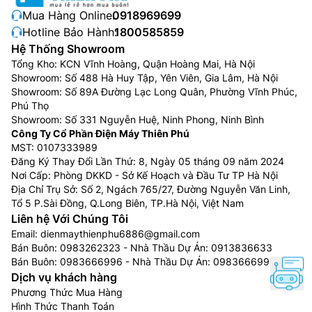
liền mạch và nhất quán cho mọi thiết bị Samsung. Hệ
Mua Hàng Online:
0918969699
điều hành Samsung Tizen OS cho phép bạn tận dụng
Hotline Bảo Hành:
1800585859
các tính năng sáng tạo mới nhất của Samsung – bao
Hệ Thống Showroom
Tổng Kho: KCN Vĩnh Hoàng, Quận Hoàng Mai, Hà Nội
gồm truy cập nhanh nội dung yêu thích, quản lý AI tiện
Showroom: Số 488 Hà Huy Tập, Yên Viên, Gia Lâm, Hà Nội
lợi và bảo mật tuyệt đối với Samsung Knox Security.
Showroom: Số 89A Đường Lạc Long Quân, Phường Vĩnh Phúc,
Thêm vào đó, One UI Tizen còn được hỗ trợ nâng cấp
Phú Thọ
hệ điều hành trong 7 năm tới, để bạn luôn được trải
Showroom: Số 331 Nguyễn Huệ, Ninh Phong, Ninh Bình
nghiệm các ứng dụng và dịch vụ mới nhất.
Công Ty Cổ Phần Điện Máy Thiên Phú
MST: 0107333989
Đăng Ký Thay Đổi Lần Thứ: 8, Ngày 05 tháng 09 năm 2024
Nơi Cấp: Phòng DKKD - Sở Kế Hoạch và Đầu Tư TP Hà Nội
Địa Chỉ Trụ Sở: Số 2, Ngách 765/27, Đường Nguyễn Văn Linh,
Tổ 5 P.Sài Đồng, Q.Long Biên, TP.Hà Nội, Việt Nam
Liên hệ Với Chúng Tôi
Email:
dienmaythienphu6886@gmail.com
Bán Buôn:
0983262323
- Nhà Thầu Dự Án:
0913836633
Bán Buôn:
0983666996
- Nhà Thầu Dự Án:
0983666996
Dịch vụ khách hàng
Phương Thức Mua Hàng
Hình Thức Thanh Toán