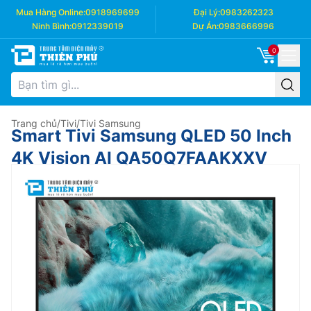
Mua Hàng Online:
0918969699
Đại Lý:
0983262323
Ninh Bình:
0912339019
Dự Án:
0983666996
0
Trang chủ
/
Tivi
/
Tivi Samsung
Smart Tivi Samsung QLED 50 Inch
4K Vision AI QA50Q7FAAKXXV