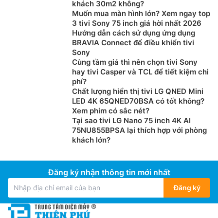
khách 30m2 không?
Smart tivi Samsung 4K 50 inch
QA50Q7FAAKXXV
Muốn mua màn hình lớn? Xem ngay top
3 tivi Sony 75 inch giá hời nhất 2026
được trang bị bộ xử lý AI Q4 mạnh mẽ có khả năng
Hướng dẫn cách sử dụng ứng dụng
nâng cấp hình ảnh đầu vào lên chuẩn 4K giúp bạn thỏa
BRAVIA Connect để điều khiển tivi
sức chiêm ngưỡng nội dung bạn yêu thích ở chất
Sony
lượng 4K sắc nét và sắc thái màu sắc nguyên bản.
Cùng tầm giá thì nên chọn tivi Sony
hay tivi Casper và TCL để tiết kiệm chi
phí?
Chất lượng hiển thị tivi LG QNED Mini
LED 4K 65QNED70BSA có tốt không?
Xem phim có sắc nét?
Tại sao tivi LG Nano 75 inch 4K AI
75NU855BPSA lại thích hợp với phòng
khách lớn?
Đăng ký nhận thông tin mới nhất
Đăng ký
Hệ điều hành One UI Tizen
Hệ điều hành One UI Tizen mang đến một trải nghiệm