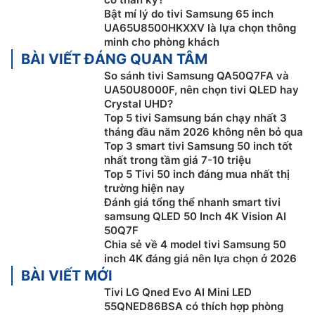
Bật mí lý do tivi Samsung 65 inch
Hình nền sáng tạo với AI:
Chọn từ khóa cho giao diện
UA65U8500HKXXV là lựa chọn thông
màn hình tivi mà bạn mong muốn, và để AI tạo nên
minh cho phòng khách
điều kỳ diệu.
Smart tivi Samsung 50 inch 4K
BÀI VIẾT ĐÁNG QUAN TÂM
QA50Q7FAAKXXV của bạn sẽ tự động tạo ra những
So sánh tivi Samsung QA50Q7FA và
UA50U8000F, nên chọn tivi QLED hay
hình ảnh độc đáo, giúp thay đổi bầu không khí tổ ấm
Crystal UHD?
theo phong cách riêng của bạn.
Top 5 tivi Samsung bán chạy nhất 3
tháng đầu năm 2026 không nên bỏ qua
Top 3 smart tivi Samsung 50 inch tốt
nhất trong tầm giá 7-10 triệu
Top 5 Tivi 50 inch đáng mua nhất thị
trường hiện nay
Đánh giá tổng thể nhanh smart tivi
samsung QLED 50 Inch 4K Vision AI
50Q7F
Chia sẻ về 4 model tivi Samsung 50
inch 4K đáng giá nên lựa chọn ở 2026
BÀI VIẾT MỚI
Tivi LG Qned Evo AI Mini LED
Bộ xử lý AI Q4
55QNED86BSA có thích hợp phòng