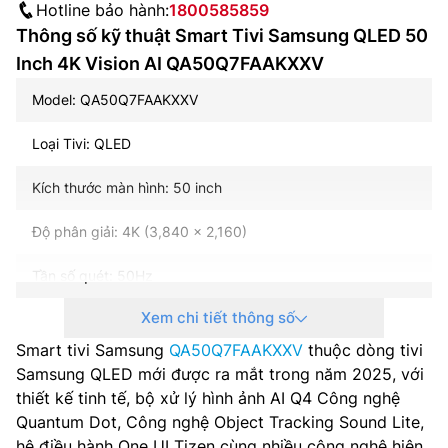
Hotline bảo hành:
1800585859
Thông số kỹ thuật Smart Tivi Samsung QLED 50
Inch 4K Vision AI QA50Q7FAAKXXV
Model: QA50Q7FAAKXXV
Loại Tivi: QLED
Kích thước màn hình: 50 inch
Độ phân giải: 4K (3,840 x 2,160)
Tần số quét: 50Hz
Xem chi tiết thông số
HDMI (High Frame Rate): 4K 60Hz (for HDMI 1/2/3)
Smart tivi Samsung
QA50Q7FAAKXXV
thuộc dòng tivi
Hệ điều hành – Giao diện: One UI Tizen
Samsung QLED mới được ra mắt trong năm 2025, với
thiết kế tinh tế, bộ xử lý hình ảnh AI Q4 Công nghệ
Bộ xử lý: AI Q4
Quantum Dot, Công nghệ Object Tracking Sound Lite,
hệ điều hành One UI Tizen cùng nhiều công nghệ hiện