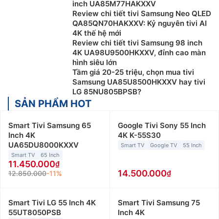
inch UA85M77HAKXXV
Review chi tiết tivi Samsung Neo QLED
QA85QN70HAKXXV: Kỷ nguyên tivi AI
4K thế hệ mới
Review chi tiết tivi Samsung 98 inch
4K UA98U9500HKXXV, đỉnh cao màn
hình siêu lớn
Tầm giá 20-25 triệu, chọn mua tivi
Samsung UA85U8500HKXXV hay tivi
LG 85NU805BPSB?
SẢN PHẨM HOT
Smart Tivi Samsung 65
Google Tivi Sony 55 Inch
Inch 4K
4K K-55S30
UA65DU8000KXXV
Smart TV
Google TV
55 Inch
Smart TV
65 Inch
11.450.000
14.500.000
12.850.000
-11%
Smart Tivi LG 55 Inch 4K
Smart Tivi Samsung 75
55UT8050PSB
Inch 4K