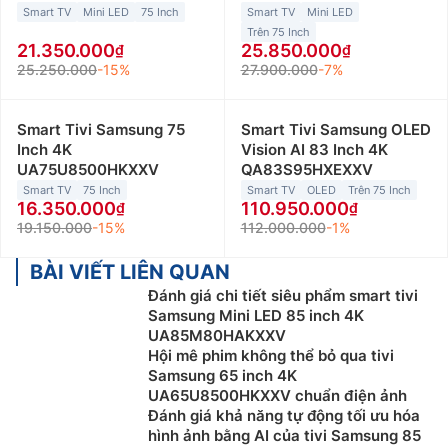
Smart TV
Mini LED
75 Inch
Smart TV
Mini LED
Trên 75 Inch
21.350.000
25.850.000
25.250.000
-15%
27.900.000
-7%
Smart Tivi Samsung 75
Smart Tivi Samsung OLED
Inch 4K
Vision AI 83 Inch 4K
UA75U8500HKXXV
QA83S95HXEXXV
Smart TV
75 Inch
Smart TV
OLED
Trên 75 Inch
16.350.000
110.950.000
19.150.000
-15%
112.000.000
-1%
BÀI VIẾT LIÊN QUAN
Đánh giá chi tiết siêu phẩm smart tivi
Samsung Mini LED 85 inch 4K
UA85M80HAKXXV
Hội mê phim không thể bỏ qua tivi
Samsung 65 inch 4K
UA65U8500HKXXV chuẩn điện ảnh
Đánh giá khả năng tự động tối ưu hóa
hình ảnh bằng AI của tivi Samsung 85