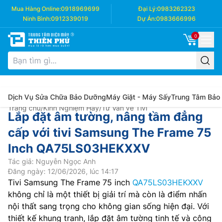
Mua Hàng Online:
0918969699
Đại Lý:
0983262323
Ninh Bình:
0912339019
Dự Án:
0983666996
0
Dịch Vụ Sửa Chữa Bảo Dưỡng
Máy Giặt - Máy Sấy
Trung Tâm Bảo
Trang chủ
/
Kinh Nghiệm Hay
/
Tư Vấn về Tivi
Lắp đặt âm tường, nâng tầm đẳng
cấp với tivi Samsung The Frame 75
Inch QA75LS03HEKXXV
Tác giả: Nguyễn Ngọc Anh
Đăng ngày: 12/06/2026, lúc 14:17
Tivi Samsung The Frame 75 inch
QA75LS03HEKXXV
không chỉ là một thiết bị giải trí mà còn là điểm nhấn
nội thất sang trọng cho không gian sống hiện đại. Với
thiết kế khung tranh, lắp đặt âm tường tinh tế và công