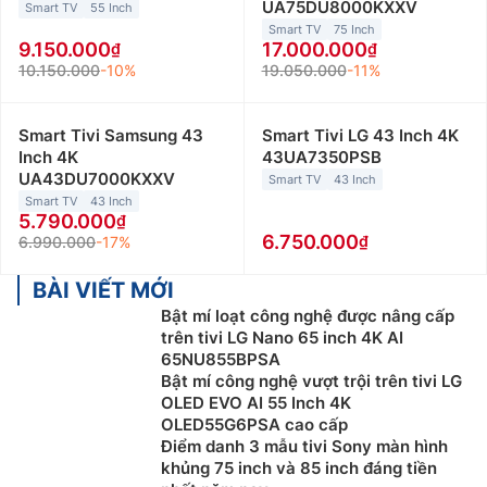
UA75DU8000KXXV
Smart TV
55 Inch
Smart TV
75 Inch
9.150.000
17.000.000
10.150.000
-10%
19.050.000
-11%
Smart Tivi Samsung 43
Smart Tivi LG 43 Inch 4K
Inch 4K
43UA7350PSB
UA43DU7000KXXV
Smart TV
43 Inch
Smart TV
43 Inch
5.790.000
6.750.000
6.990.000
-17%
BÀI VIẾT MỚI
Bật mí loạt công nghệ được nâng cấp
trên tivi LG Nano 65 inch 4K AI
65NU855BPSA
Bật mí công nghệ vượt trội trên tivi LG
OLED EVO AI 55 Inch 4K
OLED55G6PSA cao cấp
Điểm danh 3 mẫu tivi Sony màn hình
khủng 75 inch và 85 inch đáng tiền