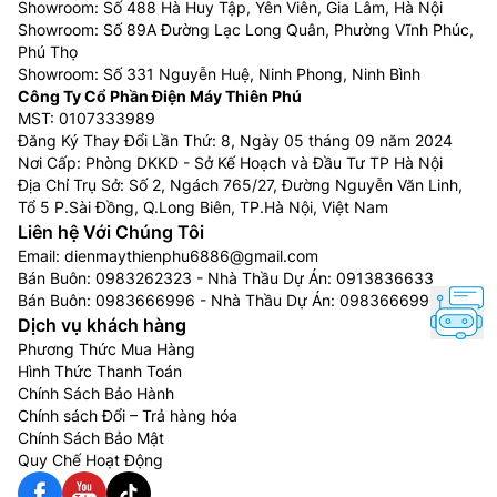
Showroom: Số 488 Hà Huy Tập, Yên Viên, Gia Lâm, Hà Nội
Showroom: Số 89A Đường Lạc Long Quân, Phường Vĩnh Phúc,
Phú Thọ
Showroom: Số 331 Nguyễn Huệ, Ninh Phong, Ninh Bình
Công Ty Cổ Phần Điện Máy Thiên Phú
MST: 0107333989
Đăng Ký Thay Đổi Lần Thứ: 8, Ngày 05 tháng 09 năm 2024
Nơi Cấp: Phòng DKKD - Sở Kế Hoạch và Đầu Tư TP Hà Nội
Địa Chỉ Trụ Sở: Số 2, Ngách 765/27, Đường Nguyễn Văn Linh,
Tổ 5 P.Sài Đồng, Q.Long Biên, TP.Hà Nội, Việt Nam
Liên hệ Với Chúng Tôi
Email:
dienmaythienphu6886@gmail.com
Bán Buôn:
0983262323
- Nhà Thầu Dự Án:
0913836633
Bán Buôn:
0983666996
- Nhà Thầu Dự Án:
0983666996
Dịch vụ khách hàng
Phương Thức Mua Hàng
Hình Thức Thanh Toán
Chính Sách Bảo Hành
Chính sách Đổi – Trả hàng hóa
Chính Sách Bảo Mật
Quy Chế Hoạt Động