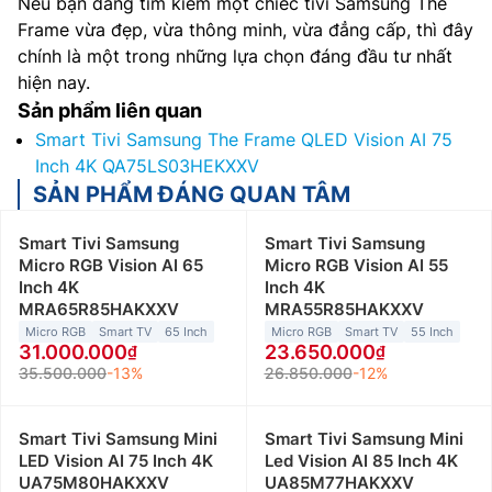
Nếu bạn đang tìm kiếm một chiếc tivi Samsung The
Frame vừa đẹp, vừa thông minh, vừa đẳng cấp, thì đây
chính là một trong những lựa chọn đáng đầu tư nhất
hiện nay.
Sản phẩm liên quan
Smart Tivi Samsung The Frame QLED Vision AI 75
Inch 4K QA75LS03HEKXXV
SẢN PHẨM ĐÁNG QUAN TÂM
Smart Tivi Samsung
Smart Tivi Samsung
Micro RGB Vision AI 65
Micro RGB Vision AI 55
Inch 4K
Inch 4K
MRA65R85HAKXXV
MRA55R85HAKXXV
Micro RGB
Smart TV
65 Inch
Micro RGB
Smart TV
55 Inch
31.000.000
23.650.000
35.500.000
-13%
26.850.000
-12%
Smart Tivi Samsung Mini
Smart Tivi Samsung Mini
LED Vision AI 75 Inch 4K
Led Vision AI 85 Inch 4K
UA75M80HAKXXV
UA85M77HAKXXV