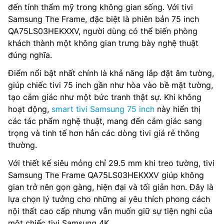
đến tính thẩm mỹ trong không gian sống. Với tivi
Samsung The Frame, đặc biệt là phiên bản 75 inch
QA75LS03HEKXXV, người dùng có thể biến phòng
khách thành một không gian trưng bày nghệ thuật
đúng nghĩa.
Điểm nổi bật nhất chính là khả năng lắp đặt âm tường,
giúp chiếc tivi 75 inch gần như hòa vào bề mặt tường,
tạo cảm giác như một bức tranh thật sự. Khi không
hoạt động,
smart tivi Samsung 75 inch
này hiển thị
các tác phẩm nghệ thuật, mang đến cảm giác sang
trọng và tinh tế hơn hẳn các dòng tivi giá rẻ thông
thường.
Với thiết kế siêu mỏng chỉ 29.5 mm khi treo tường, tivi
Samsung The Frame QA75LS03HEKXXV giúp không
gian trở nên gọn gàng, hiện đại và tối giản hơn. Đây là
lựa chọn lý tưởng cho những ai yêu thích phong cách
nội thất cao cấp nhưng vẫn muốn giữ sự tiện nghi của
một chiếc tivi Samsung 4K.