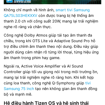
Không chỉ mạnh về hình ảnh,
smart tivi Samsung
QA75LS03HEKXXV
còn được trang bị hệ thống âm
thanh 2.0 ch với công suất 20W, mang lại trải nghiệm
nghe rõ ràng và chân thực.
Công nghệ Dolby Atmos giúp tái tạo âm thanh đa
chiều, trong khi OTS Lite và Adaptive Sound Pro hỗ
trợ điều chỉnh âm thanh theo nội dung. Điều này giúp
người dùng cảm nhận rõ từng lời thoại, từng hiệu ứng
âm thanh trong phim hay game.
Ngoài ra, Active Voice Amplifier và AI Sound
Controller giúp tối ưu giọng nói trong môi trường ồn,
mang lại trải nghiệm nghe rõ ràng hơn. Khi kết hợp
cùng loa thanh, công nghệ Q-Symphony giúp
tivi
Samsung 75 inch
tạo nên không gian âm thanh đồng
bộ và mạnh mẽ.
Hệ điều hành Tizen OS và hệ sinh thái