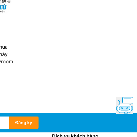
 mua
 máy
owroom
Đăng ký
Dịch vụ khách hàng