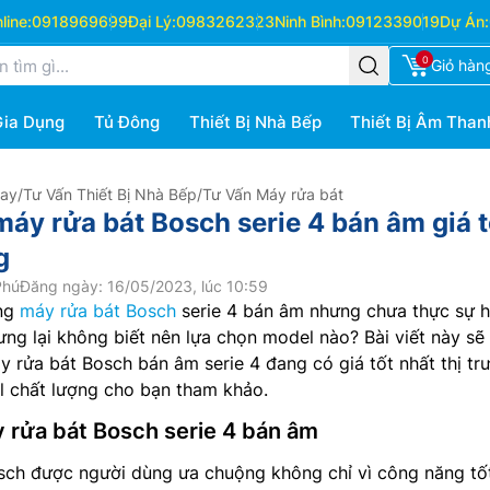
ine:
0918969699
Đại Lý:
0983262323
Ninh Bình:
0912339019
Dự Án:
0
Giỏ hàn
Gia Dụng
Tủ Đông
Thiết Bị Nhà Bếp
Thiết Bị Âm Than
Hay
/
Tư Vấn Thiết Bị Nhà Bếp
/
Tư Vấn Máy rửa bát
 máy rửa bát Bosch serie 4 bán âm giá t
g
Phú
Đăng ngày: 16/05/2023, lúc 10:59
òng
máy rửa bát Bosch
serie 4 bán âm nhưng chưa thực sự h
g lại không biết nên lựa chọn model nào? Bài viết này sẽ 
áy rửa bát Bosch bán âm serie 4 đang có giá tốt nhất thị tr
l chất lượng cho bạn tham khảo.
y rửa bát Bosch serie 4 bán âm
ch được người dùng ưa chuộng không chỉ vì công năng tố