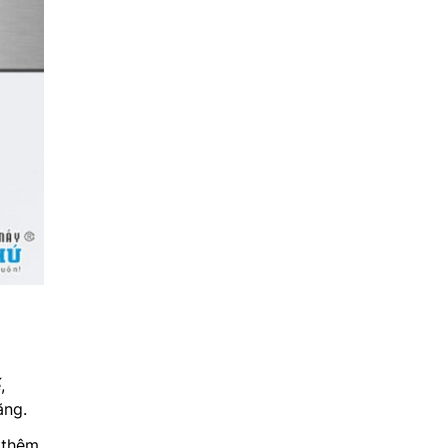
,
ăng.
 thêm