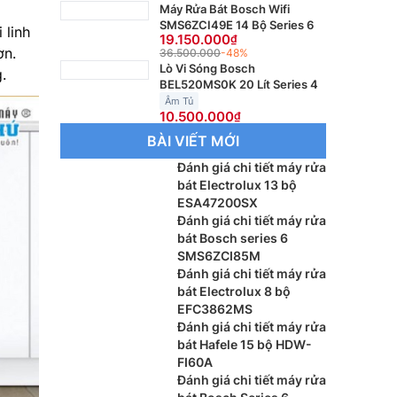
Máy Rửa Bát Bosch Wifi
SMS6ZCI49E 14 Bộ Series 6
 linh
19.150.000
ơn.
36.500.000
-48%
Lò Vi Sóng Bosch
g.
BEL520MS0K 20 Lít Series 4
Âm Tủ
10.500.000
BÀI VIẾT MỚI
Đánh giá chi tiết máy rửa
bát Electrolux 13 bộ
ESA47200SX
Đánh giá chi tiết máy rửa
bát Bosch series 6
SMS6ZCI85M
Đánh giá chi tiết máy rửa
bát Electrolux 8 bộ
EFC3862MS
Đánh giá chi tiết máy rửa
bát Hafele 15 bộ HDW-
FI60A
Đánh giá chi tiết máy rửa