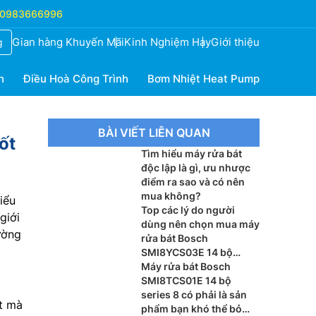
0983666996
Gian hàng Khuyến Mãi
Kinh Nghiệm Hay
Giới thiệu
g
h
Điều Hoà Công Trình
Bơm Nhiệt Heat Pump
BÀI VIẾT LIÊN QUAN
ốt
Tìm hiểu máy rửa bát
độc lập là gì, ưu nhược
điểm ra sao và có nên
mua không?
iểu
Top các lý do người
giới
dùng nên chọn mua máy
ường
rửa bát Bosch
SMI8YCS03E 14 bộ
series 8
Máy rửa bát Bosch
SMI8TCS01E 14 bộ
series 8 có phải là sản
t mà
phẩm bạn khó thể bỏ