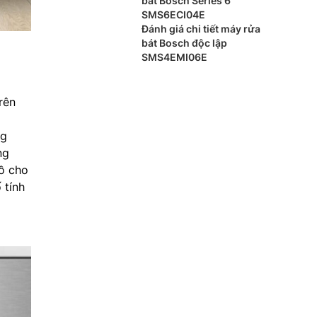
bát Bosch Series 6
SMS6ECI04E
Đánh giá chi tiết máy rửa
bát Bosch độc lập
SMS4EMI06E
rên
ng
ng
đồ cho
 tính