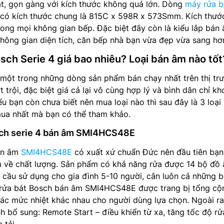
ắt, gọn gàng với kích thước không quá lớn. Dòng
máy rửa b
có kích thước chung là 815C x 598R x 573Smm. Kích thướ
trong mọi không gian bếp. Đặc biệt đây còn là kiểu lắp bán
không gian diện tích, căn bếp nhà bạn vừa đẹp vừa sang hơ
sch Serie 4 giá bao nhiêu? Loại bán âm nào tốt
 một trong những dòng sản phẩm bán chạy nhất trên thị tr
 trội, đặc biệt giá cả lại vô cùng hợp lý và bình dân chỉ k
ếu bạn còn chưa biết nên mua loại nào thì sau đây là 3 loạ
mua nhất mà bạn có thể tham khảo.
sch serie 4 bán âm SMI4HCS48E
án âm
SMI4HCS48E
có xuất xứ chuẩn Đức nên đầu tiên bạn
m về chất lượng. Sản phẩm có khả năng rửa được 14 bộ đồ 
 cầu sử dụng cho gia đình 5-10 người, cân luôn cả những 
 rửa bát Bosch bán âm SMI4HCS48E được trang bị tổng cộ
các mức nhiệt khác nhau cho người dùng lựa chọn. Ngoài r
h bổ sung: Remote Start – điều khiển từ xa, tăng tốc độ rử