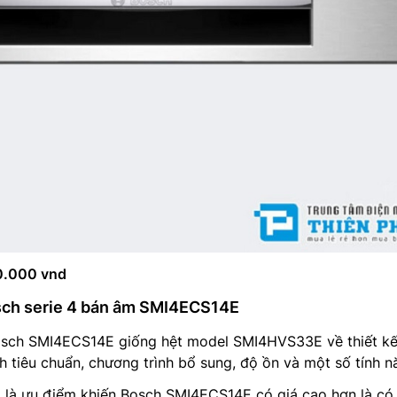
0.000 vnd
sch serie 4 bán âm SMI4ECS14E
sch SMI4ECS14E giống hệt model SMI4HVS33E về thiết kế
nh tiêu chuẩn, chương trình bổ sung, độ ồn và một số tính n
g là ưu điểm khiến Bosch SMI4ECS14E có giá cao hơn là có