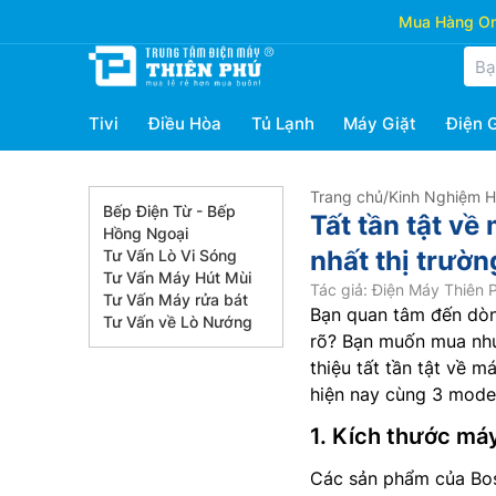
Mua Hàng Onl
Tivi
Điều Hòa
Tủ Lạnh
Máy Giặt
Điện 
Trang chủ
/
Kinh Nghiệm 
Bếp Điện Từ - Bếp
Tất tần tật về
Hồng Ngoại
nhất thị trườn
Tư Vấn Lò Vi Sóng
Tư Vấn Máy Hút Mùi
Tác giả: Điện Máy Thiên 
Tư Vấn Máy rửa bát
Bạn quan tâm đến d
Tư Vấn về Lò Nướng
rõ? Bạn muốn mua nhưn
thiệu tất tần tật về m
hiện nay cùng 3 mode
1. Kích thước má
Các sản phẩm của Bos