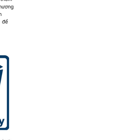
chương
h
c để