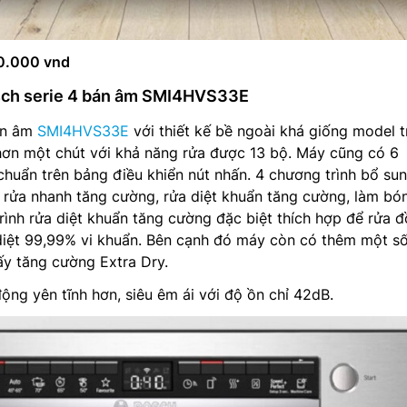
50.000 vnd
osch serie 4 bán âm SMI4HVS33E
án âm
SMI4HVS33E
với thiết kế bề ngoài khá giống model t
hơn một chút với khả năng rửa được 13 bộ. Máy cũng có 6
 chuẩn trên bảng điều khiển nút nhấn. 4 chương trình bổ su
 rửa nhanh tăng cường, rửa diệt khuẩn tăng cường, làm bó
ình rửa diệt khuẩn tăng cường đặc biệt thích hợp để rửa 
diệt 99,99% vi khuẩn. Bên cạnh đó máy còn có thêm một số
ấy tăng cường Extra Dry.
ng yên tĩnh hơn, siêu êm ái với độ ồn chỉ 42dB.