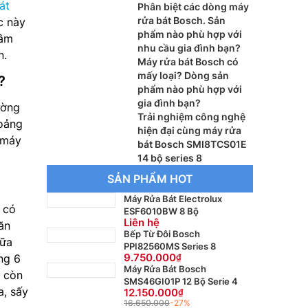
át
qua?
Phân biệt các dòng máy
rửa bát Bosch. Sản
c này
phẩm nào phù hợp với
 âm
nhu cầu gia đình bạn?
n.
Máy rửa bát Bosch có
mấy loại? Dòng sản
?
phẩm nào phù hợp với
gia đình bạn?
ường
Trải nghiệm công nghệ
hoảng
hiện đại cùng máy rửa
i máy
bát Bosch SMI8TCS01E
14 bộ series 8
SẢN PHẨM HOT
Máy Rửa Bát Electrolux
 có
ESF6010BW 8 Bộ
Liên hệ
ăn
Bếp Từ Đôi Bosch
bữa
PPI82560MS Series 8
9.750.000
ng 6
Máy Rửa Bát Bosch
a còn
SMS46GI01P 12 Bộ Serie 4
a, sấy
12.150.000
16.650.000
-27%