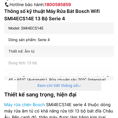
Hotline bảo hành:
1800585859
Thông số kỹ thuật Máy Rửa Bát Bosch Wifi
SMI4ECS14E 13 Bộ Serie 4
Model: SMI4ECS14E
Dòng sản phẩm: Serie 4
Thiết kế: Âm tủ
Dung tích: 13 bộ
6 chương trình rửa: Rửa tiết kiệm 50°C (Eco), Rửa tự động
45 – 65°C (Automatic), Rửa chuyên sâu 70°C (Intensive),
Rửa nhanh 65°C (Express), Rửa yên tĩnh 50°C (Silence),
Xem chi tiết thông số
Rửa tráng (Pre Rinse)
Thiết kế sang trọng, hiện đại
4 chương trình bổ sung: Khởi động từ xa (Remove Start),
Máy rửa chén Bosch
SMI4ECS14E serie 4 thuộc dòng
Rửa nhanh tăng cường (VarioSpeedPlus), Rửa diệt khuẩn
máy rửa âm tủ có khả năng rửa tới 13 bộ bát đĩa Châu
tăng cường (HygienePlus), Làm bóng tăng cường (Extra
Âu. Bên cạnh đó, thân máy được làm bằng kim loại
Trocknen)