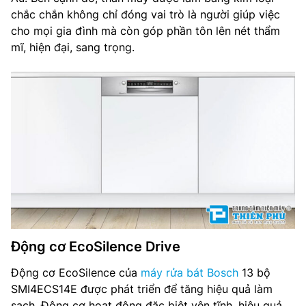
chắc chắn không chỉ đóng vai trò là người giúp việc
Đồ ồn: 42 dB
cho mọi gia đình mà còn góp phần tôn lên nét thẩm
mĩ, hiện đại, sang trọng.
Điều khiển: Nút nhấn
Công suất: 2400 W
Điện nguồn: 220-240 V, 50-60 Hz
Kích thước: 815 x 598 x 573 (mm)
Trọng lượng: 36,7 kg
Hãng sản xuất: Bosch
Xuất xứ: Đang cập nhật
Động cơ EcoSilence Drive
Động cơ EcoSilence của
máy rửa bát Bosch
13 bộ
SMI4ECS14E được phát triển để tăng hiệu quả làm
sạch. Động cơ hoạt động đặc biệt yên tĩnh, hiệu quả