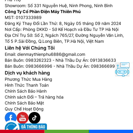
Showroom: Số 331 Nguyễn Huệ, Ninh Phong, Ninh Bình
Công Ty Cổ Phần Điện Máy Thiên Phú
MST: 0107333989
Đăng Ký Thay Đổi Lần Thứ: 8, Ngày 05 tháng 09 năm 2024
Nơi Cấp: Phòng DKKD - Sở Kế Hoạch và Đầu Tư TP Hà Nội
Địa Chỉ Trụ Sở: Số 2, Ngách 765/27, Đường Nguyễn Văn Linh,
Kết nối Home Connect và sự an toàn đến
Tổ 5 P.Sài Đồng, Q.Long Biên, TP.Hà Nội, Việt Nam
Liên hệ Với Chúng Tôi
từ sản phẩm
Email:
dienmaythienphu6886@gmail.com
Bán Buôn:
0983262323
- Nhà Thầu Dự Án:
0913836633
Máy rửa bát Bosch 13 bộ
SMI4ECS14E serie 4 còn rất
Bán Buôn:
0983666996
- Nhà Thầu Dự Án:
0983666996
tiện ích với chức năng Home Connect, người dùng có
Dịch vụ khách hàng
thể điều chỉnh các tính năng của máy rửa thông qua
Phương Thức Mua Hàng
một thiết bị Smartphone hay một chiếc Ipad, bạn chỉ
Hình Thức Thanh Toán
việc chọn những thông tin cần thiết máy sẽ chọn
Chính Sách Bảo Hành
chương trình phù hợp và tự động chạy mà bạn không
Chính sách Đổi – Trả hàng hóa
Chính Sách Bảo Mật
cần ở mặt tại đó. Bosch SMI4ECS14E tự động ngắt
Quy Chế Hoạt Động
nguồn nước khi thấy có sự rò rỉ ở đường ống dẫn
nước hoặc bên trong máy tránh sự tổn thất hư hại,
đảm bảo an toàn cho người sử dụng.