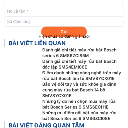
nóng? Với EfficientDry, đó là lịch sử.
Máy rửa bát độc
lập
SMI4ECS14E Serie 4 được bổ sung thêm tính năng
tự động mở cửa khi chương trình kết thúc. Điều này
giúp cải thiện quá tình làm khô, ngăn ngừa sự hình
thành nước ngưng tụ đồng thời bát đĩa của bạn được
Gửi
thoáng mát, khô ráo hoàn toàn. Vì vậy, bạn có thể cho
Hiện chưa có đánh giá nào!
ngay bát đĩa vào tủ mà không cần làm khô thêm lần
BÀI VIẾT LIÊN QUAN
nào nữa. Điều này không chỉ tiện lợi mà còn tiết kiệm
Đánh giá chi tiết máy rửa bát Bosch
năng lượng.
series 6 SMS6ZCI85M
Đánh giá chi tiết máy rửa bát Bosch
độc lập SMS4EMI06E
Điểm danh những công nghệ trên máy
rửa bát Bosch âm tủ SMV8YCX01E
Bảo vệ đôi tay và sức khỏe gia đình
cùng máy rửa bát Bosch 14 bộ
SMV8YCX01E
Những lý do nên chọn mua máy rửa
bát Bosch Series 6 SMS6ECI11E
Những ưu điểm nổi bật của máy rửa
bát Bosch Series 6 SMS6ZCI08E
BÀI VIẾT ĐÁNG QUAN TÂM