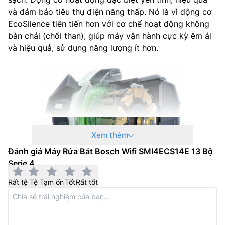
và đảm bảo tiêu thụ điện năng thấp. Nó là vì động cơ
EcoSilence tiên tiến hơn với cơ chế hoạt động không
bàn chải (chổi than), giúp máy vận hành cực kỳ êm ái
và hiệu quả, sử dụng năng lượng ít hơn.
Xem thêm
Đánh giá Máy Rửa Bát Bosch Wifi SMI4ECS14E 13 Bộ
Serie 4
Rất tệ
Tệ
Tạm ổn
Tốt
Rất tốt
Tính năng EfficientDry
Bát đĩa chưa được làm khô hoàn toàn hoặc còn quá