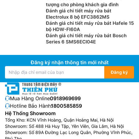
tượng cho phòng khách gia đình
Đánh giá chi tiết máy rửa bát
Electrolux 8 bộ EFC3862MS
Giàn VarioFlex
Đánh giá chi tiết máy rửa bát Hafele 15
bộ HDW-FI60A
Giàn VarioFlex được thiết kế trên
máy rửa bát Bosch
Đánh giá chi tiết máy rửa bát Bosch
serie 4
SMI4ECS14E với khả năng điều chỉnh các giá
Series 6 SMS6ECI04E
cài linh hoạt: có thể di chuyển trên xuống, trái phải,
cao thấp, gập lại,… để bạn có thể điều chỉnh kích
thước của giàn rửa phù hợp với kích thước của vật
Đăng ký nhận thông tin mới nhất
dụng. Nhờ thiết kế của giàn, ly thủy tinh được làm
Đăng ký
sạch an toàn trong giàn dưới, giá xếp đĩa ở giàn dưới
có thể gập lại để tọa không gian cho các vật dụng có
kích thước lớn hơn.
Mua Hàng Online:
0918969699
Hotline Bảo Hành:
1800585859
Hệ Thống Showroom
Tổng Kho: KCN Vĩnh Hoàng, Quận Hoàng Mai, Hà Nội
Showroom: Số 488 Hà Huy Tập, Yên Viên, Gia Lâm, Hà Nội
Showroom: Số 89A Đường Lạc Long Quân, Phường Vĩnh Phúc,
Phú Thọ