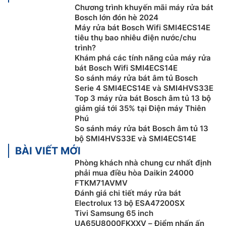
Chương trình khuyến mãi máy rửa bát
Bosch lớn đón hè 2024
Hệ thống điều khiển bằng nút nhấn
Máy rửa bát Bosch Wifi SMI4ECS14E
tiêu thụ bao nhiêu điện nước/chu
Máy rửa bát Bosch giá rẻ
SMI4ECS14E được trang bị
trình?
hệ thống điều khiển bằng nút nhấn cho phép người
Khám phá các tính năng của máy rửa
dùng có thể dễ dàng lựa chọn chức năng rửa phù hợp
bát Bosch Wifi SMI4ECS14E
với nhu cầu sử dụng của mình. Bên cạnh đó, màn hình
So sánh máy rửa bát âm tủ Bosch
7 nét(7-Segment) sẽ hiển thị thời gian rửa và các chế
Serie 4 SMI4ECS14E và SMI4HVS33E
Top 3 máy rửa bát Bosch âm tủ 13 bộ
độ đang hoạt động giúp người dùng có thể theo dõi
giảm giá tới 35% tại Điện máy Thiên
quá trình hoạt động của máy.
Phú
So sánh máy rửa bát Bosch âm tủ 13
bộ SMI4HVS33E và SMI4ECS14E
BÀI VIẾT MỚI
Phòng khách nhà chung cư nhất định
phải mua điều hòa Daikin 24000
FTKM71AVMV
Đánh giá chi tiết máy rửa bát
Electrolux 13 bộ ESA47200SX
Tivi Samsung 65 inch
UA65U8000FKXXV – Điểm nhấn ấn