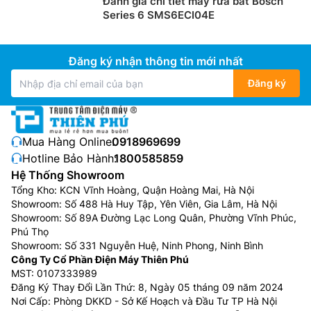
Đánh giá chi tiết máy rửa bát Bosch
Series 6 SMS6ECI04E
Đăng ký nhận thông tin mới nhất
Đăng ký
Mua Hàng Online:
0918969699
Hotline Bảo Hành:
1800585859
Hệ Thống Showroom
Tổng Kho: KCN Vĩnh Hoàng, Quận Hoàng Mai, Hà Nội
Showroom: Số 488 Hà Huy Tập, Yên Viên, Gia Lâm, Hà Nội
Showroom: Số 89A Đường Lạc Long Quân, Phường Vĩnh Phúc,
Phú Thọ
Showroom: Số 331 Nguyễn Huệ, Ninh Phong, Ninh Bình
Công Ty Cổ Phần Điện Máy Thiên Phú
MST: 0107333989
Đăng Ký Thay Đổi Lần Thứ: 8, Ngày 05 tháng 09 năm 2024
Nơi Cấp: Phòng DKKD - Sở Kế Hoạch và Đầu Tư TP Hà Nội