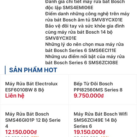
Đánh giá chi tiết máy rửa bát Bosch
độc lập SMS4EMI06E
Điểm danh những công nghệ trên máy
rửa bát Bosch âm tủ SMV8YCX01E
Bảo vệ đôi tay và sức khỏe gia đình
cùng máy rửa bát Bosch 14 bộ
SMV8YCX01E
Những lý do nên chọn mua máy rửa
bát Bosch Series 6 SMS6ECI11E
Những ưu điểm nổi bật của máy rửa
bát Bosch Series 6 SMS6ZCI08E
SẢN PHẨM HOT
Máy Rửa Bát Electrolux
Bếp Từ Đôi Bosch
ESF6010BW 8 Bộ
PPI82560MS Series 8
Liên hệ
9.750.000
Máy Rửa Bát Bosch
Máy Rửa Bát Bosch Wifi
SMS46GI01P 12 Bộ Serie
SMS6ZCI49E 14 Bộ
4
Series 6
12.150.000
19.150.000