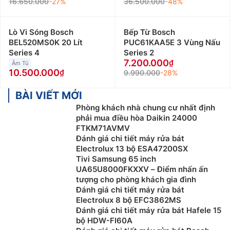
16.650.000
-27%
36.500.000
-48%
Lò Vi Sóng Bosch
Bếp Từ Bosch
BEL520MS0K 20 Lít
PUC61KAA5E 3 Vùng Nấu
Series 4
Series 2
7.200.000
Âm Tủ
10.500.000
9.990.000
-28%
BÀI VIẾT MỚI
Phòng khách nhà chung cư nhất định
phải mua điều hòa Daikin 24000
FTKM71AVMV
Đánh giá chi tiết máy rửa bát
Electrolux 13 bộ ESA47200SX
Tivi Samsung 65 inch
UA65U8000FKXXV – Điểm nhấn ấn
tượng cho phòng khách gia đình
Đánh giá chi tiết máy rửa bát
Electrolux 8 bộ EFC3862MS
Đánh giá chi tiết máy rửa bát Hafele 15
bộ HDW-FI60A