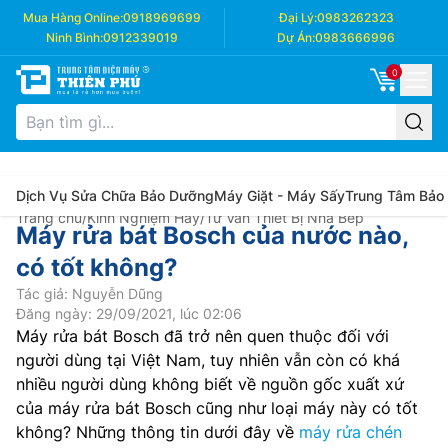
Mua Hàng Online:
0918969699
Đại Lý:
0983262323
Ninh Bình:
0912339019
Dự Án:
0983666996
0
Dịch Vụ Sửa Chữa Bảo Dưỡng
Máy Giặt - Máy Sấy
Trung Tâm Bảo
Trang chủ
/
Kinh Nghiệm Hay
/
Tư Vấn Thiết Bị Nhà Bếp
Máy rửa bát Bosch của nước nào,
có tốt không?
Tác giả: Nguyễn Dũng
Đăng ngày: 29/09/2021, lúc 02:06
Máy rửa bát Bosch đã trở nên quen thuộc đối với
người dùng tại Việt Nam, tuy nhiên vẫn còn có khá
nhiều người dùng không biết về nguồn gốc xuất xứ
của máy rửa bát Bosch cũng như loại máy này có tốt
không? Những thông tin dưới đây về
máy rửa chén