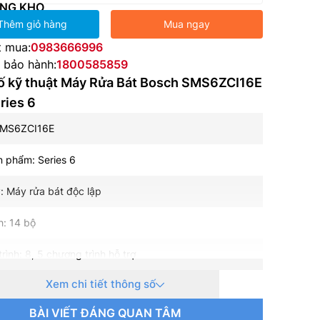
NG KHO
Thêm giỏ hàng
Mua ngay
t mua:
0983666996
e bảo hành:
1800585859
ố kỹ thuật Máy Rửa Bát Bosch SMS6ZCI16E
ries 6
SMS6ZCI16E
 phẩm: Series 6
: Máy rửa bát độc lập
h: 14 bộ
rình: 8, 5 chương trình hỗ trợ
Xem chi tiết thông số
0 dB(A)
BÀI VIẾT ĐÁNG QUAN TÂM
ển: Nút nhấn