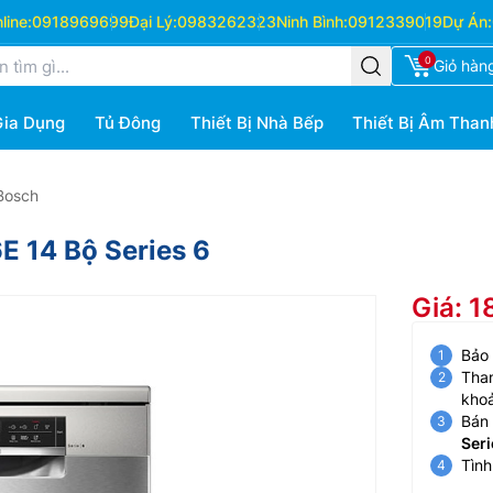
ine:
0918969699
Đại Lý:
0983262323
Ninh Bình:
0912339019
Dự Án:
0
Giỏ hàn
Gia Dụng
Tủ Đông
Thiết Bị Nhà Bếp
Thiết Bị Âm Than
Bosch
 14 Bộ Series 6
Giá: 1
Bảo
Than
kho
Bán 
Seri
Tình