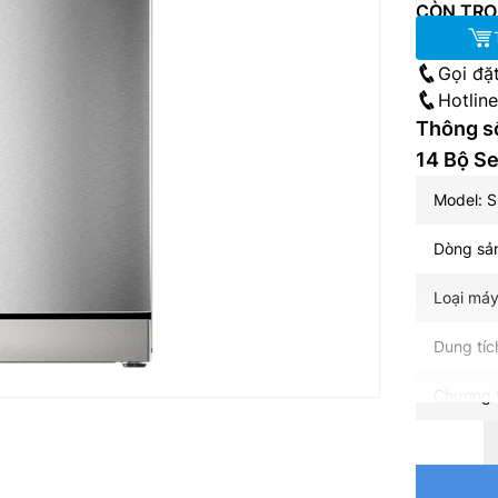
CÒN TRO
Gọi đặ
Hotlin
Thông s
14 Bộ Se
Model: 
Dòng sản
Loại máy
Dung tíc
Chương t
Đồ ồn: 4
Điều khi