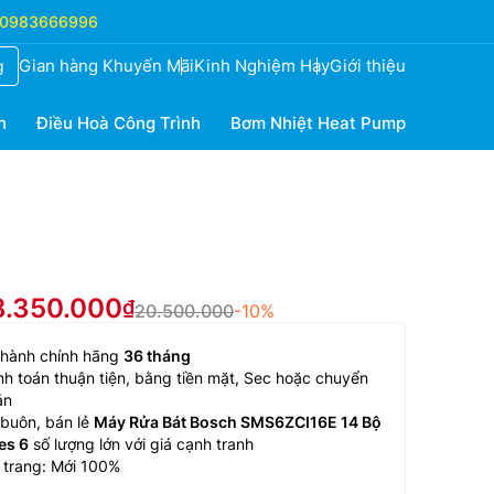
0983666996
Gian hàng Khuyến Mãi
Kinh Nghiệm Hay
Giới thiệu
g
h
Điều Hoà Công Trình
Bơm Nhiệt Heat Pump
8.350.000
20.500.000
-10%
 hành chính hãng
36 tháng
h toán thuận tiện, bằng tiền mặt, Sec hoặc chuyển
ản
buôn, bán lẻ
Máy Rửa Bát Bosch SMS6ZCI16E 14 Bộ
es 6
số lượng lớn với giá cạnh tranh
 trang: Mới 100%