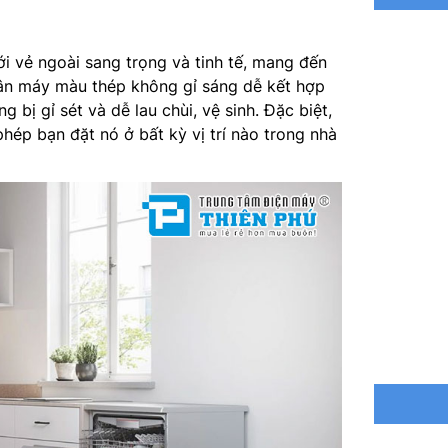
Tiêu thụ 
ới vẻ ngoài sang trọng và tinh tế, mang đến
Công suấ
hân máy màu thép không gỉ sáng dễ kết hợp
g bị gỉ sét và dễ lau chùi, vệ sinh. Đặc biệt,
Điện ngu
hép bạn đặt nó ở bất kỳ vị trí nào trong nhà
Kích th
Trọng lư
Nơi sản 
Hãng sản