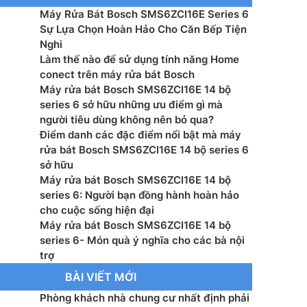
Máy Rửa Bát Bosch SMS6ZCI16E Series 6
nước: 9 lít/lần rửa
Sự Lựa Chọn Hoàn Hảo Cho Căn Bếp Tiện
Nghi
t tiêu thụ điện: 0.65 (kWh)
Làm thế nào để sử dụng tính năng Home
conect trên máy rửa bát Bosch
ồn: 220-240 V, 50-60 Hz
Máy rửa bát Bosch SMS6ZCI16E 14 bộ
series 6 sở hữu những ưu điểm gì mà
ước: 845 x 600 x 600 mm
người tiêu dùng không nên bỏ qua?
Điểm danh các đặc điểm nổi bật mà máy
ợng: 54.1 kg
rửa bát Bosch SMS6ZCI16E 14 bộ series 6
sở hữu
xuất: Đức
Máy rửa bát Bosch SMS6ZCI16E 14 bộ
series 6: Người bạn đồng hành hoàn hảo
 xuất: Bosch
cho cuộc sống hiện đại
Máy rửa bát Bosch SMS6ZCI16E 14 bộ
series 6- Món quà ý nghĩa cho các bà nội
trợ
BÀI VIẾT MỚI
Phòng khách nhà chung cư nhất định phải