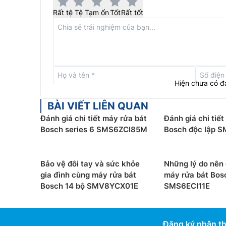
Rất tệ
Tệ
Tạm ổn
Tốt
Rất tốt
Hiện chưa có đ
BÀI VIẾT LIÊN QUAN
Đánh giá chi tiết máy rửa bát
Đánh giá chi tiế
Bosch series 6 SMS6ZCI85M
Bosch độc lập 
Giàn rửa Vario Drawer
Giàn rửa Vario Drawer trên
máy rửa bát Bosch
S
Bảo vệ đôi tay và sức khỏe
Những lý do nên
gian cho các dụng cụ dao kéo lớn. Các tấm bên ca
gia đình cùng máy rửa bát
máy rửa bát Bos
cốc nhỏ – lên đến ly espresso. Nhờ các điểm t
Bosch 14 bộ SMV8YCX01E
SMS6ECI11E
chỉnh ngăn kéo linh hoạt cho dao kéo có vị trí củ
Đăng ký nhận th