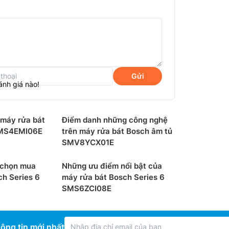
Gửi
ánh giá nào!
t máy rửa bát
Điểm danh những công nghệ
SMS4EMI06E
trên máy rửa bát Bosch âm tủ
SMV8YCX01E
eries 6 SMS6ZCI16E cung cấp thêm không
 chọn mua
Những ưu điểm nổi bật của
̣nh là vị trí không gian cho các dụng cụ,
ch Series 6
máy rửa bát Bosch Series 6
iếp xúc màu đỏ và các nút màu đỏ, cách điều
SMS6ZCI08E
a nó và xếp được nhiều hơn.
ông tin mới nhất