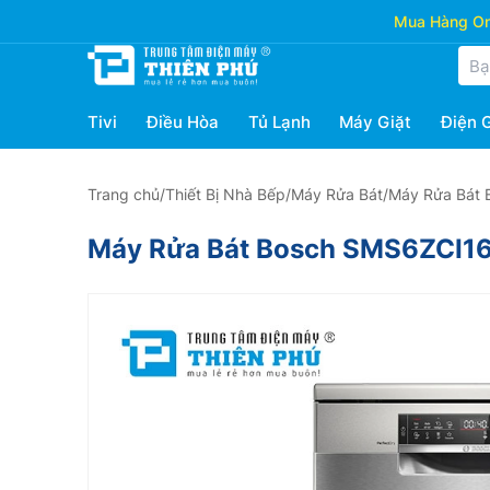
Mua Hàng Onl
Tivi
Điều Hòa
Tủ Lạnh
Máy Giặt
Điện 
Trang chủ
/
Thiết Bị Nhà Bếp
/
Máy Rửa Bát
/
Máy Rửa Bát 
Máy Rửa Bát Bosch SMS6ZCI16E