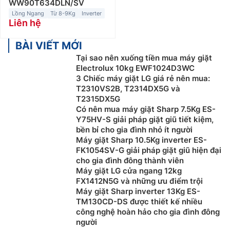
WW90T634DLN/SV
Lồng Ngang
Từ 8-9Kg
Inverter
Liên hệ
BÀI VIẾT MỚI
Tại sao nên xuống tiền mua máy giặt
Electrolux 10kg EWF1024D3WC
3 Chiếc máy giặt LG giá rẻ nên mua:
T2310VS2B, T2314DX5G và
T2315DX5G
Có nên mua máy giặt Sharp 7.5Kg ES-
Y75HV-S giải pháp giặt giũ tiết kiệm,
bền bỉ cho gia đình nhỏ ít người
Máy giặt Sharp 10.5Kg inverter ES-
FK1054SV-G giải pháp giặt giũ hiện đại
cho gia đình đông thành viên
Máy giặt LG cửa ngang 12kg
FX1412N5G và những ưu điểm trội
Máy giặt Sharp inverter 13Kg ES-
TM130CD-DS được thiết kế nhiều
công nghệ hoàn hảo cho gia đình đông
người