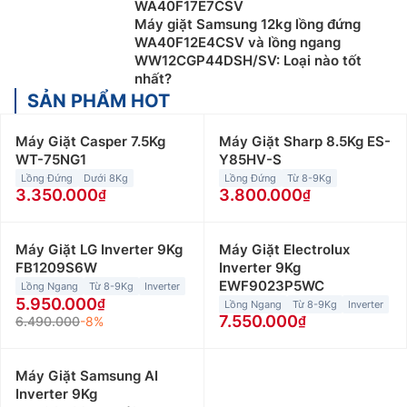
WA40F17E7CSV
Máy giặt Samsung 12kg lồng đứng
WA40F12E4CSV và lồng ngang
WW12CGP44DSH/SV: Loại nào tốt
nhất?
SẢN PHẨM HOT
Máy Giặt Casper 7.5Kg
Máy Giặt Sharp 8.5Kg ES-
WT-75NG1
Y85HV-S
Lồng Đứng
Dưới 8Kg
Lồng Đứng
Từ 8-9Kg
3.350.000
3.800.000
Máy Giặt LG Inverter 9Kg
Máy Giặt Electrolux
FB1209S6W
Inverter 9Kg
EWF9023P5WC
Lồng Ngang
Từ 8-9Kg
Inverter
5.950.000
Lồng Ngang
Từ 8-9Kg
Inverter
7.550.000
6.490.000
-8%
Máy Giặt Samsung AI
Inverter 9Kg