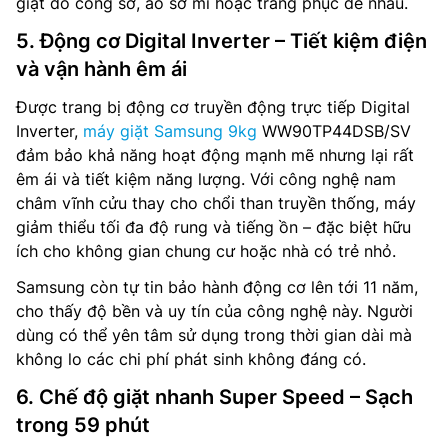
giặt đồ công sở, áo sơ mi hoặc trang phục dễ nhàu.
5. Động cơ Digital Inverter – Tiết kiệm điện
và vận hành êm ái
Được trang bị động cơ truyền động trực tiếp Digital
Inverter,
máy giặt Samsung 9kg
WW90TP44DSB/SV
đảm bảo khả năng hoạt động mạnh mẽ nhưng lại rất
êm ái và tiết kiệm năng lượng. Với công nghệ nam
châm vĩnh cửu thay cho chổi than truyền thống, máy
giảm thiểu tối đa độ rung và tiếng ồn – đặc biệt hữu
ích cho không gian chung cư hoặc nhà có trẻ nhỏ.
Samsung còn tự tin bảo hành động cơ lên tới 11 năm,
cho thấy độ bền và uy tín của công nghệ này. Người
dùng có thể yên tâm sử dụng trong thời gian dài mà
không lo các chi phí phát sinh không đáng có.
6. Chế độ giặt nhanh Super Speed – Sạch
trong 59 phút