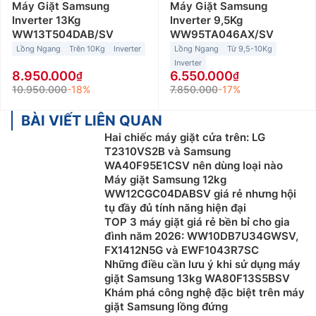
Máy Giặt Samsung
Máy Giặt Samsung
Inverter 13Kg
Inverter 9,5Kg
WW13T504DAB/SV
WW95TA046AX/SV
Lồng Ngang
Trên 10Kg
Inverter
Lồng Ngang
Từ 9,5-10Kg
Inverter
8.950.000
6.550.000
10.950.000
-18%
7.850.000
-17%
BÀI VIẾT LIÊN QUAN
Hai chiếc máy giặt cửa trên: LG
T2310VS2B và Samsung
WA40F95E1CSV nên dùng loại nào
Máy giặt Samsung 12kg
WW12CGC04DABSV giá rẻ nhưng hội
tụ đầy đủ tính năng hiện đại
TOP 3 máy giặt giá rẻ bền bỉ cho gia
đình năm 2026: WW10DB7U34GWSV,
FX1412N5G và EWF1043R7SC
Những điều cần lưu ý khi sử dụng máy
giặt Samsung 13kg WA80F13S5BSV
Khám phá công nghệ đặc biệt trên máy
giặt Samsung lồng đứng