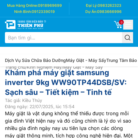
Mua Hàng Online:
0918969699
Đại Lý:
0983262323
Ninh Bình:
0912339019
Dự Án:
0983666996
0
Dịch Vụ Sửa Chữa Bảo Dưỡng
Máy Giặt - Máy Sấy
Trung Tâm Bảo
Trang chủ
/
Kinh Nghiệm Hay
/
Máy Giặt - Máy Sấy
Khám phá máy giặt samsung
inverter 9kg WW90TP44DSB/SV:
Sạch sâu – Tiết kiệm – Tinh tế
Tác giả: Kiều Thúy
Đăng ngày: 22/07/2025, lúc 15:54
Máy giặt là vật dụng không thể thiếu được trong mỗi
gia đình Việt hiện nay và đó cũng chính là lý do vì sao
nhiều gia đình ngày nay ưu tiên lựa chọn các dòng
máy giặt thông minh, tích hợp công nghệ hiện đại. Một