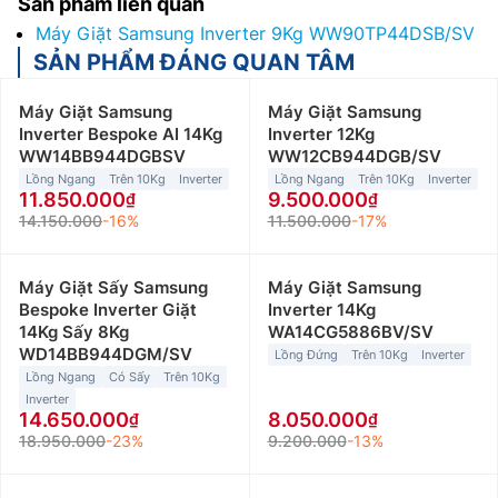
Sản phẩm liên quan
Máy Giặt Samsung Inverter 9Kg WW90TP44DSB/SV
SẢN PHẨM ĐÁNG QUAN TÂM
Máy Giặt Samsung
Máy Giặt Samsung
Inverter Bespoke AI 14Kg
Inverter 12Kg
WW14BB944DGBSV
WW12CB944DGB/SV
Lồng Ngang
Trên 10Kg
Inverter
Lồng Ngang
Trên 10Kg
Inverter
11.850.000
9.500.000
14.150.000
-16%
11.500.000
-17%
Máy Giặt Sấy Samsung
Máy Giặt Samsung
Bespoke Inverter Giặt
Inverter 14Kg
14Kg Sấy 8Kg
WA14CG5886BV/SV
WD14BB944DGM/SV
Lồng Đứng
Trên 10Kg
Inverter
Lồng Ngang
Có Sấy
Trên 10Kg
Inverter
14.650.000
8.050.000
18.950.000
-23%
9.200.000
-13%