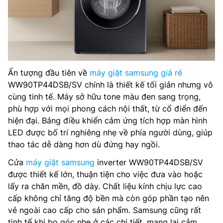
Ấn tượng đầu tiên về
máy giặt samsung giá rẻ
WW90TP44DSB/SV chính là thiết kế tối giản nhưng vô
cùng tinh tế. Máy sở hữu tone màu đen sang trọng,
phù hợp với mọi phong cách nội thất, từ cổ điển đến
hiện đại. Bảng điều khiển cảm ứng tích hợp màn hình
LED được bố trí nghiêng nhẹ về phía người dùng, giúp
thao tác dễ dàng hơn dù đứng hay ngồi.
Cửa
máy giặt samsung
inverter WW90TP44DSB/SV
được thiết kế lớn, thuận tiện cho việc đưa vào hoặc
lấy ra chăn mền, đồ dày. Chất liệu kính chịu lực cao
cấp không chỉ tăng độ bền mà còn góp phần tạo nên
vẻ ngoài cao cấp cho sản phẩm. Samsung cũng rất
tinh tế khi bo góc nhẹ ở các chi tiết, mang lại cảm