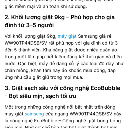
giác mềm mại và an toàn khi sử dụng.
2. Khối lượng giặt 9kg – Phù hợp cho gia
đình từ 3–5 người
Với khối lượng giặt 9kg,
máy giặt
Samsung giá rẻ
WW90TP44DSB/SV rất phù hợp với gia đình có từ 3
đến 5 thành viên. Khả năng giặt được nhiều quần áo
trong một lần giúp tiết kiệm đáng kể thời gian và điện
nước. Đặc biệt, máy dễ dàng xử lý các loại đồ dày như
chăn mỏng, khăn tắm hay áo khoác mùa đông, đáp
ứng nhu cầu giặt giũ trong mọi mùa.
3. Giặt sạch sâu với công nghệ EcoBubble
– Bọt siêu mịn, sạch tối ưu
Một trong những công nghệ nổi bật nhất trên dòng
máy giặt
samsung
cửa ngang WW90TP44DSB/SV này
là công nghệ EcoBubble – Công nghệ giặt bong bóng
siêu mịn. Nhờ cơ chế hòa tan bột giặt thành bọt mịn