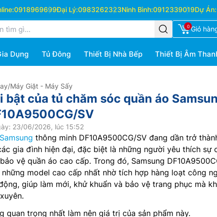
ine:
0918969699
Đại Lý:
0983262323
Ninh Bình:
0912339019
Dự Án:
0
Giỏ hàn
Gia Dụng
Tủ Đông
Thiết Bị Nhà Bếp
Thiết Bị Âm Than
Hay
/
Máy Giặt - Máy Sấy
ổi bật của tủ chăm sóc quần áo Samsu
DF10A9500CG/SV
ày: 23/06/2026, lúc 15:52
 Samsung
thông minh DF10A9500CG/SV đang dần trở thành
ác gia đình hiện đại, đặc biệt là những người yêu thích sự 
n bảo vệ quần áo cao cấp. Trong đó, Samsung DF10A9500
g những model cao cấp nhất nhờ tích hợp hàng loạt công n
động, giúp làm mới, khử khuẩn và bảo vệ trang phục mà k
 xuyên.
ng quan trọng nhất làm nên giá trị của sản phẩm này.