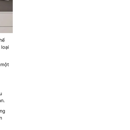
hế
 loại
 một
u
an.
ơng
n