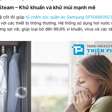
tSteam – Khử khuẩn và khử mùi mạnh mẽ
 cốt lõi giúp
tủ chăm sóc quần áo Samsung DF10A9500C
o với các thiết bị thông thường. Hệ thống sử dụng hơi nước 
ng sợi vải, giúp loại bỏ đến 99,9% vi khuẩn, virus và các t