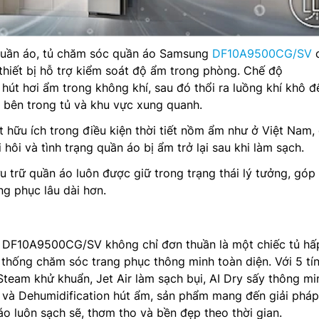
quần áo, tủ chăm sóc quần áo Samsung
DF10A9500CG/SV
thiết bị hỗ trợ kiểm soát độ ẩm trong phòng. Chế độ
 hút hơi ẩm trong không khí, sau đó thổi ra luồng khí khô đ
o bên trong tủ và khu vực xung quanh.
t hữu ích trong điều kiện thời tiết nồm ẩm như ở Việt Nam,
ôi và tình trạng quần áo bị ẩm trở lại sau khi làm sạch.
u trữ quần áo luôn được giữ trong trạng thái lý tưởng, góp
ng phục lâu dài hơn.
 DF10A9500CG/SV không chỉ đơn thuần là một chiếc tủ hấ
thống chăm sóc trang phục thông minh toàn diện. Với 5 tí
team khử khuẩn, Jet Air làm sạch bụi, AI Dry sấy thông min
 và Dehumidification hút ẩm, sản phẩm mang đến giải pháp
áo luôn sạch sẽ, thơm tho và bền đẹp theo thời gian.