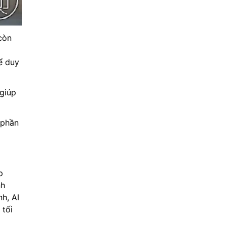
còn
ể duy
 giúp
 phần
p
nh
h, AI
 tối