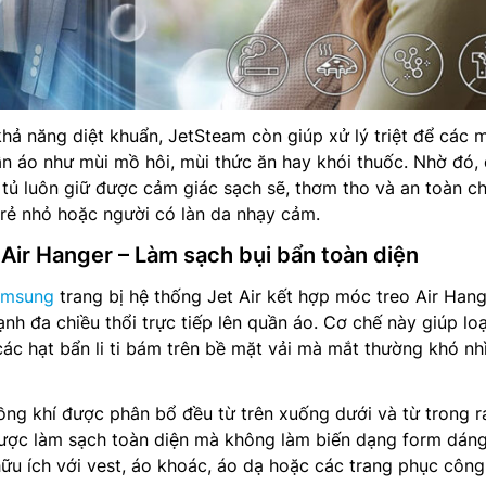
khả năng diệt khuẩn, JetSteam còn giúp xử lý triệt để các 
n áo như mùi mồ hôi, mùi thức ăn hay khói thuốc. Nhờ đó,
g tủ luôn giữ được cảm giác sạch sẽ, thơm tho và an toàn c
trẻ nhỏ hoặc người có làn da nhạy cảm.
p Air Hanger – Làm sạch bụi bẩn toàn diện
amsung
trang bị hệ thống Jet Air kết hợp móc treo Air Han
nh đa chiều thổi trực tiếp lên quần áo. Cơ chế này giúp lo
các hạt bẩn li ti bám trên bề mặt vải mà mắt thường khó nh
ồng khí được phân bổ đều từ trên xuống dưới và từ trong r
được làm sạch toàn diện mà không làm biến dạng form dán
 hữu ích với vest, áo khoác, áo dạ hoặc các trang phục công