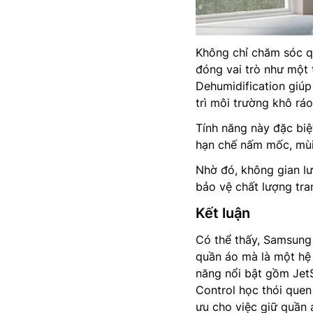
Không chỉ chăm sóc 
đóng vai trò như một 
Dehumidification giúp
trì môi trường khô rá
Tính năng này đặc biệ
hạn chế nấm mốc, mùi h
Nhờ đó, không gian lư
bảo vệ chất lượng tra
Kết luận
Có thể thấy, Samsung
quần áo mà là một hệ 
năng nổi bật gồm JetS
Control học thói quen
ưu cho việc giữ quần 