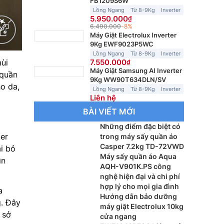
FB1209S6W
Lồng Ngang
Từ 8-9Kg
Inverter
5.950.000
6.490.000
-8%
Máy Giặt Electrolux Inverter
9Kg EWF9023P5WC
Lồng Ngang
Từ 8-9Kg
Inverter
mùi
7.550.000
Máy Giặt Samsung AI Inverter
 quần
9Kg WW90T634DLN/SV
ho da,
Lồng Ngang
Từ 8-9Kg
Inverter
Liên hệ
BÀI VIẾT MỚI
Những điểm đặc biệt có
ger
trong máy sấy quần áo
Casper 7.2kg TD-72VWD
ại bỏ
Máy sấy quần áo Aqua
ìn
AQH-V901K.PS công
nghệ hiện đại và chi phí
hợp lý cho mọi gia đình
a
Hướng dẫn bảo dưỡng
g. Đây
máy giặt Electrolux 10kg
 sở
cửa ngang