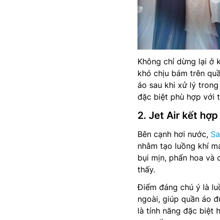
Không chỉ dừng lại ở 
khó chịu bám trên quầ
áo sau khi xử lý tron
đặc biệt phù hợp với 
2. Jet Air kết hợ
Bên cạnh hơi nước,
S
nhằm tạo luồng khí mạ
bụi mịn, phấn hoa và 
thấy.
Điểm đáng chú ý là lu
ngoài, giúp quần áo 
là tính năng đặc biệt