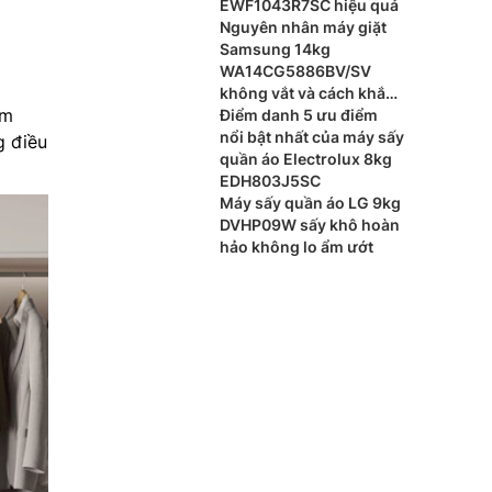
EWF1043R7SC hiệu quả
Nguyên nhân máy giặt
Samsung 14kg
WA14CG5886BV/SV
không vắt và cách khắc
ảm
phục
Điểm danh 5 ưu điểm
nổi bật nhất của máy sấy
g điều
quần áo Electrolux 8kg
EDH803J5SC
Máy sấy quần áo LG 9kg
DVHP09W sấy khô hoàn
hảo không lo ẩm ướt