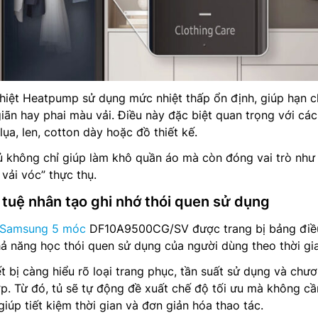
iệt Heatpump sử dụng mức nhiệt thấp ổn định, giúp hạn c
 giãn hay phai màu vải. Điều này đặc biệt quan trọng với các
lụa, len, cotton dày hoặc đồ thiết kế.
ủ không chỉ giúp làm khô quần áo mà còn đóng vai trò như
vải vóc” thực thụ.
rí tuệ nhân tạo ghi nhớ thói quen sử dụng
 Samsung 5 móc
DF10A9500CG/SV được trang bị bảng điề
hả năng học thói quen sử dụng của người dùng theo thời gi
ết bị càng hiểu rõ loại trang phục, tần suất sử dụng và chư
p. Từ đó, tủ sẽ tự động đề xuất chế độ tối ưu mà không cầ
, giúp tiết kiệm thời gian và đơn giản hóa thao tác.