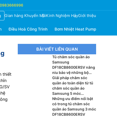
0983666996
Gian hàng Khuyến Mãi
Kinh Nghiệm Hay
Giới thiệu
g
h
Điều Hoà Công Trình
Bơm Nhiệt Heat Pump
BÀI VIẾT LIÊN QUAN
ng
Tủ chăm sóc quần áo
Samsung
DF18CB8600ERSV nâng
niu bảo vệ những bộ
 thiết
trang phục cao cấp
Giải pháp chăm sóc
chỉn
quần áo toàn diện từ tủ
CG/SV
chăm sóc quần áo
ghệ
Samsung 5 móc
DF24CB9900CRSV
Những ưu điểm nổi bật
hông
có trong tủ chăm sóc
quần áo Samsung 3 móc
DF18CB8600ERSV