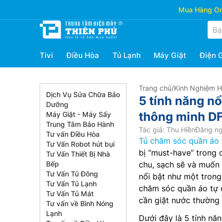
Mua Hàng Onl
Tivi
Điều Hòa
Tủ Lạnh
Máy Giặt
Điện 
Trang chủ
/
Kinh Nghiệm 
Dịch Vụ Sửa Chữa Bảo
5 tính năng n
Dưỡng
thông minh 
Máy Giặt - Máy Sấy
Trung Tâm Bảo Hành
Tác giả: Thu Hiền
Đăng ng
Tư vấn Điều Hòa
Tủ chăm sóc quần áo
Tư Vấn Robot hút bụi
bị “must-have” trong c
Tư Vấn Thiết Bị Nhà
Bếp
chu, sạch sẽ và muố
Tư Vấn Tủ Đông
nổi bật như một tron
Tư Vấn Tủ Lạnh
chăm sóc quần áo tự 
Tư Vấn Tủ Mát
cần giặt nước thường
Tư vấn về Bình Nóng
Lạnh
Dưới đây là 5 tính nă