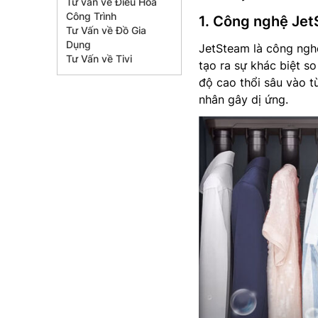
Tư vấn về Điều Hòa
Công Trình
1. Công nghệ Je
Tư Vấn về Đồ Gia
Dụng
JetSteam là công nghệ
Tư Vấn về Tivi
tạo ra sự khác biệt s
độ cao thổi sâu vào từ
nhân gây dị ứng.