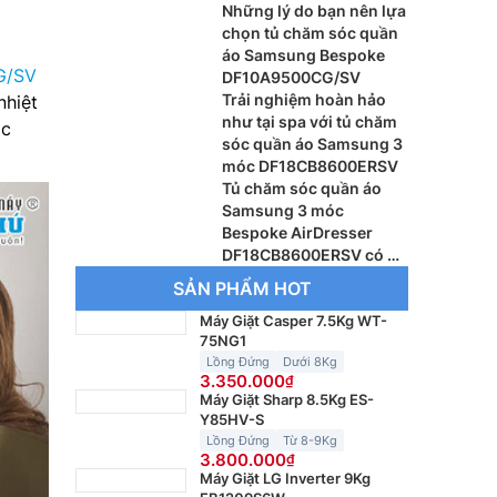
Những lý do bạn nên lựa
chọn tủ chăm sóc quần
áo Samsung Bespoke
G/SV
DF10A9500CG/SV
Trải nghiệm hoàn hảo
nhiệt
như tại spa với tủ chăm
ác
sóc quần áo Samsung 3
móc DF18CB8600ERSV
Tủ chăm sóc quần áo
Samsung 3 móc
Bespoke AirDresser
DF18CB8600ERSV có gì
nổi bật?
SẢN PHẨM HOT
Máy Giặt Casper 7.5Kg WT-
75NG1
Lồng Đứng
Dưới 8Kg
3.350.000
Máy Giặt Sharp 8.5Kg ES-
Y85HV-S
Lồng Đứng
Từ 8-9Kg
3.800.000
Máy Giặt LG Inverter 9Kg