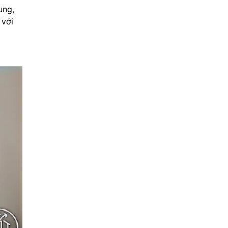
ung,
 với