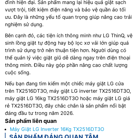
đình hiện đại. Sản phẩm mang lại hiệu quả giặt sạch
vượt trội, tiết kiệm điện năng và bảo vệ quần áo tối
ưu. Đây là những yếu tố quan trọng giúp nâng cao trải
nghiệm sử dụng.
Bên cạnh đó, các tiện ích thông minh như LG ThinQ, vệ
sinh lồng giặt tự động hay bộ lọc xơ vải lớn giúp quá
trình sử dụng trở nên thuận tiện hơn. Người dùng có
thể quản lý việc giặt giũ dễ dàng ngay trên điện thoại
thông minh. Điều này góp phần nâng cao chất lượng
cuộc sống.
Nếu bạn đang tìm kiếm một chiếc máy giặt LG cửa
trên TX2516DT3O, máy giặt LG inverter TX2516DT3O,
máy giặt LG 16kg TX2516DT3O hoặc máy giặt LG giá
rẻ TX2516DT3O, đây chắc chắn là sản phẩm nổi bật
đáng đầu tư trong năm 2026.
Sản phẩm liên quan
Máy Giặt LG Inverter 16Kg TX2516DT3O
SẢN PHẨM ĐÁNG QUAN TÂM