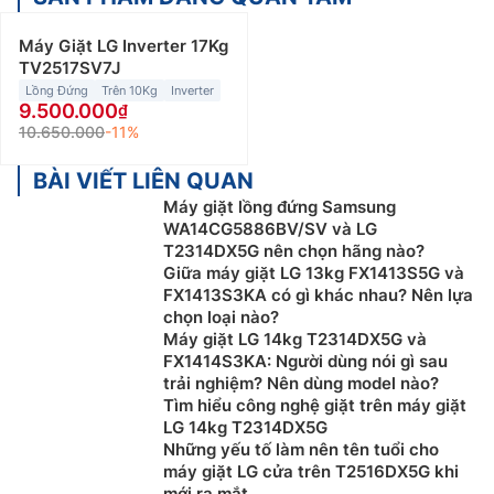
Máy Giặt LG Inverter 17Kg
TV2517SV7J
Lồng Đứng
Trên 10Kg
Inverter
9.500.000
10.650.000
-11%
BÀI VIẾT LIÊN QUAN
Máy giặt lồng đứng Samsung
WA14CG5886BV/SV và LG
T2314DX5G nên chọn hãng nào?
Giữa máy giặt LG 13kg FX1413S5G và
FX1413S3KA có gì khác nhau? Nên lựa
chọn loại nào?
Máy giặt LG 14kg T2314DX5G và
FX1414S3KA: Người dùng nói gì sau
trải nghiệm? Nên dùng model nào?
Tìm hiểu công nghệ giặt trên máy giặt
LG 14kg T2314DX5G
Những yếu tố làm nên tên tuổi cho
máy giặt LG cửa trên T2516DX5G khi
mới ra mắt