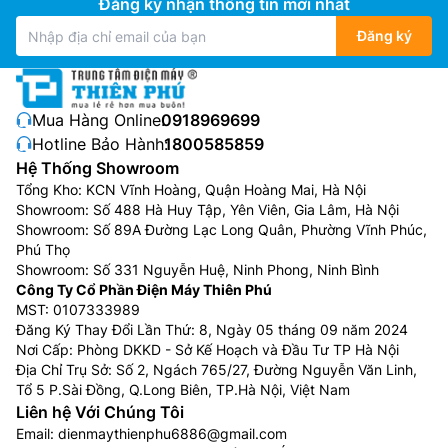
Đăng ký nhận thông tin mới nhất
Đăng ký
Mua Hàng Online:
0918969699
Hotline Bảo Hành:
1800585859
Hệ Thống Showroom
Tổng Kho: KCN Vĩnh Hoàng, Quận Hoàng Mai, Hà Nội
Showroom: Số 488 Hà Huy Tập, Yên Viên, Gia Lâm, Hà Nội
Showroom: Số 89A Đường Lạc Long Quân, Phường Vĩnh Phúc,
Phú Thọ
Showroom: Số 331 Nguyễn Huệ, Ninh Phong, Ninh Bình
Công Ty Cổ Phần Điện Máy Thiên Phú
MST: 0107333989
Đăng Ký Thay Đổi Lần Thứ: 8, Ngày 05 tháng 09 năm 2024
Nơi Cấp: Phòng DKKD - Sở Kế Hoạch và Đầu Tư TP Hà Nội
Địa Chỉ Trụ Sở: Số 2, Ngách 765/27, Đường Nguyễn Văn Linh,
Tổ 5 P.Sài Đồng, Q.Long Biên, TP.Hà Nội, Việt Nam
Liên hệ Với Chúng Tôi
Email:
dienmaythienphu6886@gmail.com