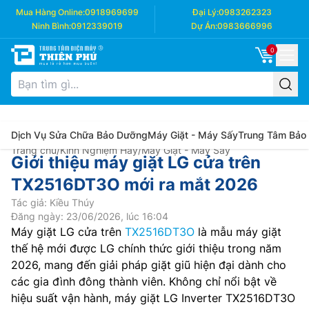
Mua Hàng Online:
0918969699
Đại Lý:
0983262323
Ninh Bình:
0912339019
Dự Án:
0983666996
0
Dịch Vụ Sửa Chữa Bảo Dưỡng
Máy Giặt - Máy Sấy
Trung Tâm Bảo
Trang chủ
/
Kinh Nghiệm Hay
/
Máy Giặt - Máy Sấy
Giới thiệu máy giặt LG cửa trên
TX2516DT3O mới ra mắt 2026
Tác giả: Kiều Thúy
Đăng ngày: 23/06/2026, lúc 16:04
Máy giặt LG cửa trên
TX2516DT3O
là mẫu máy giặt
thế hệ mới được LG chính thức giới thiệu trong năm
2026, mang đến giải pháp giặt giũ hiện đại dành cho
các gia đình đông thành viên. Không chỉ nổi bật về
hiệu suất vận hành, máy giặt LG Inverter TX2516DT3O