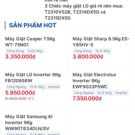
3 Chiếc máy giặt LG giá rẻ nên mua:
T2310VS2B, T2314DX5G và
T2315DX5G
SẢN PHẨM HOT
Máy Giặt Casper 7.5Kg
Máy Giặt Sharp 8.5Kg ES-
WT-75NG1
Y85HV-S
Lồng Đứng
Dưới 8Kg
Lồng Đứng
Từ 8-9Kg
3.350.000
3.800.000
Máy Giặt LG Inverter 9Kg
Máy Giặt Electrolux
FB1209S6W
Inverter 9Kg
EWF9023P5WC
Lồng Ngang
Từ 8-9Kg
Inverter
5.950.000
Lồng Ngang
Từ 8-9Kg
Inverter
7.550.000
6.490.000
-8%
Máy Giặt Samsung AI
Inverter 9Kg
WW90T634DLN/SV
Lồng Ngang
Từ 8-9Kg
Inverter