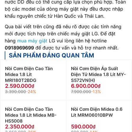
nước DD đều có thể cung cấp lựa chọn phù hợp. Toàn
bộ các model của dòng máy giặt này đều được nhập
khẩu nguyên chiếc từ Hàn Quốc và Thái Lan.
Qua bài viết trên cũng đã nêu rõ được các tính năng
mới được tích hợp trên chiếc máy giặt LG. Để đặt
hàng
mua máy giặt
LG vui lòng liên hệ hotline
0918969699
để được tư vấn và hỗ trợ nhanh nhất.
SẢN PHẨM ĐÁNG QUAN TÂM
Nồi Cơm Điện Cao Tần
Nồi Cơm Điện Áp Suất
Midea 1.8 Lít
Điện Tử Midea 1.8 Lít MY-
MRI180T2BDG
S572VN(H)
2.590.000
6.900.000
3.390.000
-24%
7.900.000
-13%
Nồi Cơm Điện Cao Tần
Nồi Cơm Điện Midea 0.6
Midea 1.8 Lít Midea MB-
Lít MRM06010BPW
HS5008
2.350.000
590.000