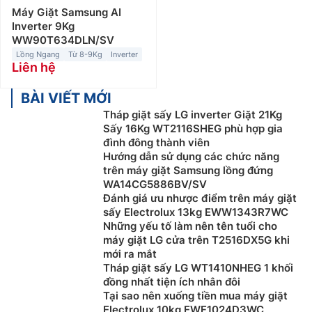
Máy Giặt Samsung AI
Inverter 9Kg
WW90T634DLN/SV
Lồng Ngang
Từ 8-9Kg
Inverter
Liên hệ
BÀI VIẾT MỚI
Tháp giặt sấy LG inverter Giặt 21Kg
Sấy 16Kg WT2116SHEG phù hợp gia
đình đông thành viên
Hướng dẫn sử dụng các chức năng
trên máy giặt Samsung lồng đứng
WA14CG5886BV/SV
Đánh giá ưu nhược điểm trên máy giặt
sấy Electrolux 13kg EWW1343R7WC
Những yếu tố làm nên tên tuổi cho
máy giặt LG cửa trên T2516DX5G khi
mới ra mắt
Tháp giặt sấy LG WT1410NHEG 1 khối
đồng nhất tiện ích nhân đôi
Tại sao nên xuống tiền mua máy giặt
Electrolux 10kg EWF1024D3WC