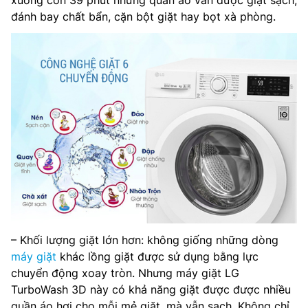
xuống còn 39 phút nhưng quần áo vẫn được giặt sạch,
đánh bay chất bẩn, cặn bột giặt hay bọt xà phòng.
– Khối lượng giặt lớn hơn: không giống những dòng
máy giặt
khác lồng giặt được sử dụng bằng lực
chuyển động xoay tròn. Nhưng máy giặt LG
TurboWash 3D này có khả năng giặt được được nhiều
quần áo hơi cho mỗi mẻ giặt ,mà vẫn sạch .Không chỉ