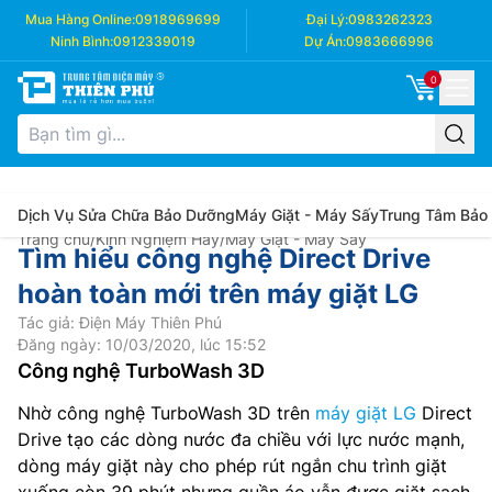
Mua Hàng Online:
0918969699
Đại Lý:
0983262323
Ninh Bình:
0912339019
Dự Án:
0983666996
0
Dịch Vụ Sửa Chữa Bảo Dưỡng
Máy Giặt - Máy Sấy
Trung Tâm Bảo
Trang chủ
/
Kinh Nghiệm Hay
/
Máy Giặt - Máy Sấy
Tìm hiểu công nghệ Direct Drive
hoàn toàn mới trên máy giặt LG
Tác giả: Điện Máy Thiên Phú
Đăng ngày: 10/03/2020, lúc 15:52
Công nghệ TurboWash 3D
Nhờ công nghệ TurboWash 3D trên
máy giặt LG
Direct
Drive tạo các dòng nước đa chiều với lực nước mạnh,
dòng máy giặt này cho phép rút ngắn chu trình giặt