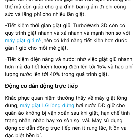
thế mà còn giúp cho gia đình bạn giảm đi chi công
sức và lãng phí cho nhiều lần giặt.
-Tiết kiệm thời gian giặt giũ: TurboWash 3D còn có
quy trình giặt nhanh và xả nhanh và mạnh hơn so với
máy giặt giá rẻ
,nên có khả năng tiết kiện hơn đước
gần 1 giờ cho mỗi mẻ giặt.
-Tiết kiệm điện năng và nước: nhờ việc giặt giũ nhanh
hơn mà đa tiết kiệm lượng điện lên tới 15% và hao phí
lượng nước lên tới 40% trong quá trình giặt.
Động cơ dẫn động trực tiếp
Khắc phục quan niệm thường thấy về máy giặt lồng
đứng,
máy giặt LG lồng đứng
hơi nước DD giữ cho
quần áo không bị vặn xoắn sau khi giặt, hạn chế tình
trạng nhăn, nhão hay xơ sờn sợi vải. Máy sử dụng
động cơ dẫn động trực tiếp nên ít rung lắc, ít ồn và
đặc biệt bền bỉ.