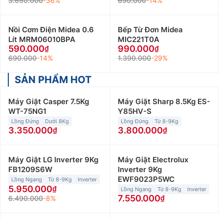
3.650.000
-36%
690.000
-14%
Nồi Cơm Điện Midea 0.6
Bếp Từ Đơn Midea
Lít MRM06010BPA
MIC221T0A
590.000
990.000
690.000
-14%
1.390.000
-29%
SẢN PHẨM HOT
Máy Giặt Casper 7.5Kg
Máy Giặt Sharp 8.5Kg ES-
WT-75NG1
Y85HV-S
Lồng Đứng
Dưới 8Kg
Lồng Đứng
Từ 8-9Kg
3.350.000
3.800.000
Máy Giặt LG Inverter 9Kg
Máy Giặt Electrolux
FB1209S6W
Inverter 9Kg
EWF9023P5WC
Lồng Ngang
Từ 8-9Kg
Inverter
5.950.000
Lồng Ngang
Từ 8-9Kg
Inverter
7.550.000
6.490.000
-8%