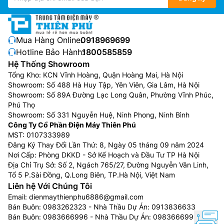
Mua Hàng Online:
0918969699
Hotline Bảo Hành:
1800585859
Hệ Thống Showroom
Tổng Kho: KCN Vĩnh Hoàng, Quận Hoàng Mai, Hà Nội
Showroom: Số 488 Hà Huy Tập, Yên Viên, Gia Lâm, Hà Nội
Showroom: Số 89A Đường Lạc Long Quân, Phường Vĩnh Phúc,
Phú Thọ
Showroom: Số 331 Nguyễn Huệ, Ninh Phong, Ninh Bình
Công Ty Cổ Phần Điện Máy Thiên Phú
MST: 0107333989
Đăng Ký Thay Đổi Lần Thứ: 8, Ngày 05 tháng 09 năm 2024
Nơi Cấp: Phòng DKKD - Sở Kế Hoạch và Đầu Tư TP Hà Nội
Địa Chỉ Trụ Sở: Số 2, Ngách 765/27, Đường Nguyễn Văn Linh,
Tổ 5 P.Sài Đồng, Q.Long Biên, TP.Hà Nội, Việt Nam
Liên hệ Với Chúng Tôi
Email:
dienmaythienphu6886@gmail.com
Bán Buôn:
0983262323
- Nhà Thầu Dự Án:
0913836633
Bán Buôn:
0983666996
- Nhà Thầu Dự Án:
0983666996