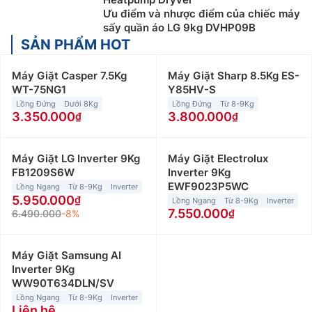
Ưu điểm và nhược điểm của chiếc máy
sấy quần áo LG 9kg DVHP09B
SẢN PHẨM HOT
Máy Giặt Casper 7.5Kg
Máy Giặt Sharp 8.5Kg ES-
WT-75NG1
Y85HV-S
Lồng Đứng
Dưới 8Kg
Lồng Đứng
Từ 8-9Kg
3.350.000
3.800.000
Máy Giặt LG Inverter 9Kg
Máy Giặt Electrolux
FB1209S6W
Inverter 9Kg
EWF9023P5WC
Lồng Ngang
Từ 8-9Kg
Inverter
5.950.000
Lồng Ngang
Từ 8-9Kg
Inverter
7.550.000
6.490.000
-8%
Máy Giặt Samsung AI
Inverter 9Kg
WW90T634DLN/SV
Lồng Ngang
Từ 8-9Kg
Inverter
Liên hệ