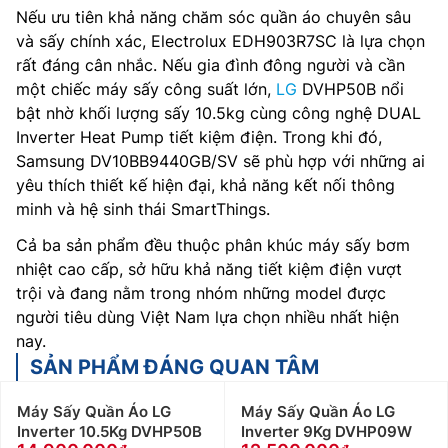
Nếu ưu tiên khả năng chăm sóc quần áo chuyên sâu
và sấy chính xác, Electrolux EDH903R7SC là lựa chọn
rất đáng cân nhắc. Nếu gia đình đông người và cần
một chiếc máy sấy công suất lớn,
LG
DVHP50B nổi
bật nhờ khối lượng sấy 10.5kg cùng công nghệ DUAL
Inverter Heat Pump tiết kiệm điện. Trong khi đó,
Samsung DV10BB9440GB/SV sẽ phù hợp với những ai
yêu thích thiết kế hiện đại, khả năng kết nối thông
minh và hệ sinh thái SmartThings.
Cả ba sản phẩm đều thuộc phân khúc máy sấy bơm
nhiệt cao cấp, sở hữu khả năng tiết kiệm điện vượt
trội và đang nằm trong nhóm những model được
người tiêu dùng Việt Nam lựa chọn nhiều nhất hiện
nay.
SẢN PHẨM ĐÁNG QUAN TÂM
Máy Sấy Quần Áo LG
Máy Sấy Quần Áo LG
Inverter 10.5Kg DVHP50B
Inverter 9Kg DVHP09W