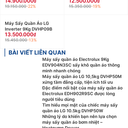
14.900.000
12.500.000
19.150.000
-22%
15.350.000
-19%
Máy Sấy Quần Áo LG
Inverter 9Kg DVHP09B
13.500.000
15.450.000
-13%
BÀI VIẾT LIÊN QUAN
Máy sấy quần áo Electrolux 9Kg
EDV904N3SC sấy khô quần áo thông
minh nhanh chóng
Máy sấy quần áo LG 10,5kg DVHP50M
xứng tầm đẳng cấp, tiện ích tối ưu
Đặc điểm nổi bật của máy sấy quần áo
Electrolux EDH902R9SC được lòng
người tiêu dùng
Tìm hiểu mọi mặt của chiếc máy sấy
quần áo LG 10.5kg DVHP50W
Những lý do khiến bạn nên lựa chọn
máy sấy quần áo bơm nhiệt –
Heatpump Dryver