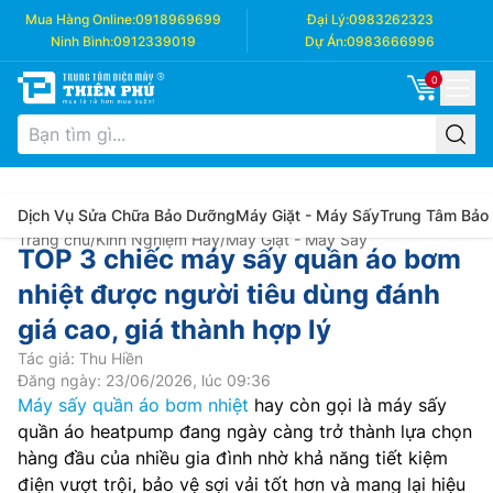
Mua Hàng Online:
0918969699
Đại Lý:
0983262323
Ninh Bình:
0912339019
Dự Án:
0983666996
0
Dịch Vụ Sửa Chữa Bảo Dưỡng
Máy Giặt - Máy Sấy
Trung Tâm Bảo
Trang chủ
/
Kinh Nghiệm Hay
/
Máy Giặt - Máy Sấy
TOP 3 chiếc máy sấy quần áo bơm
nhiệt được người tiêu dùng đánh
giá cao, giá thành hợp lý
Tác giả: Thu Hiền
Đăng ngày: 23/06/2026, lúc 09:36
Máy sấy quần áo bơm nhiệt
hay còn gọi là máy sấy
quần áo heatpump đang ngày càng trở thành lựa chọn
hàng đầu của nhiều gia đình nhờ khả năng tiết kiệm
điện vượt trội, bảo vệ sợi vải tốt hơn và mang lại hiệu