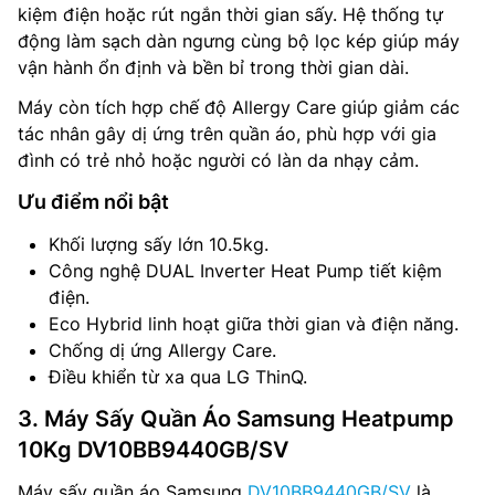
kiệm điện hoặc rút ngắn thời gian sấy. Hệ thống tự
động làm sạch dàn ngưng cùng bộ lọc kép giúp máy
vận hành ổn định và bền bỉ trong thời gian dài.
Máy còn tích hợp chế độ Allergy Care giúp giảm các
tác nhân gây dị ứng trên quần áo, phù hợp với gia
đình có trẻ nhỏ hoặc người có làn da nhạy cảm.
Ưu điểm nổi bật
Khối lượng sấy lớn 10.5kg.
Công nghệ DUAL Inverter Heat Pump tiết kiệm
điện.
Eco Hybrid linh hoạt giữa thời gian và điện năng.
Chống dị ứng Allergy Care.
Điều khiển từ xa qua LG ThinQ.
3. Máy Sấy Quần Áo Samsung Heatpump
10Kg DV10BB9440GB/SV
Máy sấy quần áo Samsung
DV10BB9440GB/SV
là