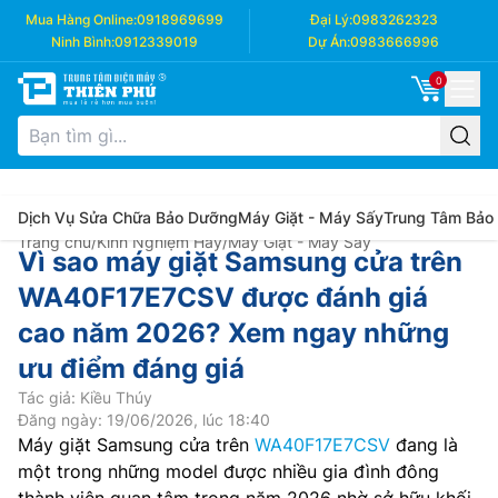
Mua Hàng Online:
0918969699
Đại Lý:
0983262323
Ninh Bình:
0912339019
Dự Án:
0983666996
0
Dịch Vụ Sửa Chữa Bảo Dưỡng
Máy Giặt - Máy Sấy
Trung Tâm Bảo
Trang chủ
/
Kinh Nghiệm Hay
/
Máy Giặt - Máy Sấy
Vì sao máy giặt Samsung cửa trên
WA40F17E7CSV được đánh giá
cao năm 2026? Xem ngay những
ưu điểm đáng giá
Tác giả: Kiều Thúy
Đăng ngày: 19/06/2026, lúc 18:40
Máy giặt Samsung cửa trên
WA40F17E7CSV
đang là
một trong những model được nhiều gia đình đông