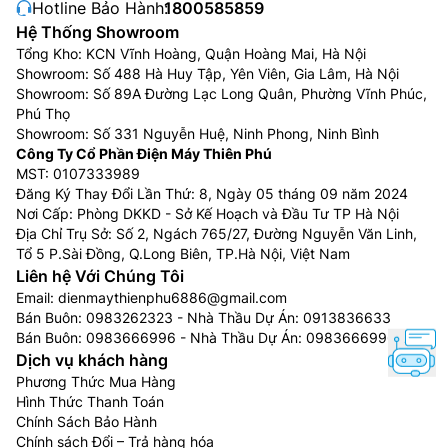
Hotline Bảo Hành:
1800585859
Hệ Thống Showroom
Tổng Kho: KCN Vĩnh Hoàng, Quận Hoàng Mai, Hà Nội
Showroom: Số 488 Hà Huy Tập, Yên Viên, Gia Lâm, Hà Nội
Showroom: Số 89A Đường Lạc Long Quân, Phường Vĩnh Phúc,
Phú Thọ
Showroom: Số 331 Nguyễn Huệ, Ninh Phong, Ninh Bình
Công Ty Cổ Phần Điện Máy Thiên Phú
MST: 0107333989
Đăng Ký Thay Đổi Lần Thứ: 8, Ngày 05 tháng 09 năm 2024
Nơi Cấp: Phòng DKKD - Sở Kế Hoạch và Đầu Tư TP Hà Nội
Địa Chỉ Trụ Sở: Số 2, Ngách 765/27, Đường Nguyễn Văn Linh,
Tổ 5 P.Sài Đồng, Q.Long Biên, TP.Hà Nội, Việt Nam
Liên hệ Với Chúng Tôi
Email:
dienmaythienphu6886@gmail.com
Bán Buôn:
0983262323
- Nhà Thầu Dự Án:
0913836633
Bán Buôn:
0983666996
- Nhà Thầu Dự Án:
0983666996
Dịch vụ khách hàng
Phương Thức Mua Hàng
Hình Thức Thanh Toán
Chính Sách Bảo Hành
Chính sách Đổi – Trả hàng hóa