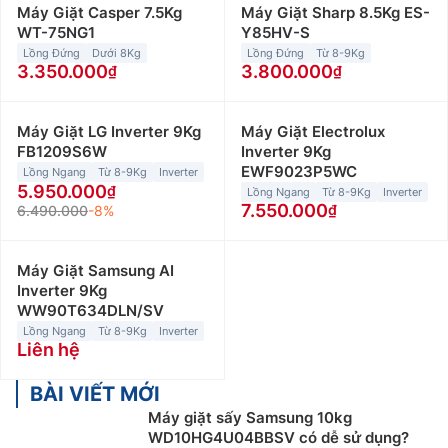
Máy Giặt Casper 7.5Kg
Máy Giặt Sharp 8.5Kg ES-
WT-75NG1
Y85HV-S
Lồng Đứng
Dưới 8Kg
Lồng Đứng
Từ 8-9Kg
3.350.000
3.800.000
Máy Giặt LG Inverter 9Kg
Máy Giặt Electrolux
FB1209S6W
Inverter 9Kg
EWF9023P5WC
Lồng Ngang
Từ 8-9Kg
Inverter
5.950.000
Lồng Ngang
Từ 8-9Kg
Inverter
7.550.000
6.490.000
-8%
Máy Giặt Samsung AI
Inverter 9Kg
WW90T634DLN/SV
Lồng Ngang
Từ 8-9Kg
Inverter
Liên hệ
BÀI VIẾT MỚI
Máy giặt sấy Samsung 10kg
WD10HG4U04BBSV có dễ sử dụng?