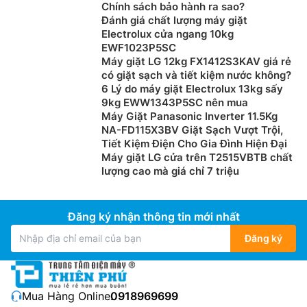
Chính sách bảo hành ra sao?
Đánh giá chất lượng máy giặt
Electrolux cửa ngang 10kg
EWF1023P5SC
Máy giặt LG 12kg FX1412S3KAV giá rẻ
có giặt sạch và tiết kiệm nước không?
6 Lý do máy giặt Electrolux 13kg sấy
9kg EWW1343P5SC nên mua
Máy Giặt Panasonic Inverter 11.5Kg
NA-FD115X3BV Giặt Sạch Vượt Trội,
Tiết Kiệm Điện Cho Gia Đình Hiện Đại
Máy giặt LG cửa trên T2515VBTB chất
lượng cao mà giá chỉ 7 triệu
Đăng ký nhận thông tin mới nhất
Đăng ký
Mua Hàng Online:
0918969699