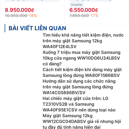
Inverter
8.950.000
6.550.000
10.950.000
-18%
7.850.000
-17%
BÀI VIẾT LIÊN QUAN
Tìm hiểu khả năng tiết kiệm điện, nước
trên máy giặt Samsung 12kg
WA40F12E4LSV
Xuống 7 triệu mua máy giặt Samsung
10kg cửa ngang WW10DG6U34LBSV
có đáng?
Cách tiết kiệm điện khi dùng máy giặt
Samsung lồng đứng WA80F15B6BSV
Hướng dẫn sử dụng các chức năng
trên máy giặt Samsung lồng đứng
WA14CG5886BV/SV
Hai chiếc máy giặt cửa trên: LG
T2310VS2B và Samsung
WA40F95E1CSV nên dùng loại nào
Máy giặt Samsung 12kg
WW12CGC04DABSV giá rẻ nhưng hội
tụ đầy đủ tính năng hiện đại