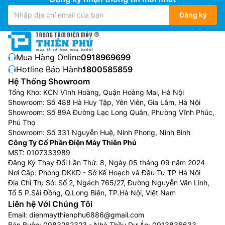
Đăng ký
Mua Hàng Online:
0918969699
Hotline Bảo Hành:
1800585859
Hệ Thống Showroom
Tổng Kho: KCN Vĩnh Hoàng, Quận Hoàng Mai, Hà Nội
Showroom: Số 488 Hà Huy Tập, Yên Viên, Gia Lâm, Hà Nội
Showroom: Số 89A Đường Lạc Long Quân, Phường Vĩnh Phúc,
Phú Thọ
Showroom: Số 331 Nguyễn Huệ, Ninh Phong, Ninh Bình
Công Ty Cổ Phần Điện Máy Thiên Phú
MST: 0107333989
Đăng Ký Thay Đổi Lần Thứ: 8, Ngày 05 tháng 09 năm 2024
Nơi Cấp: Phòng DKKD - Sở Kế Hoạch và Đầu Tư TP Hà Nội
Địa Chỉ Trụ Sở: Số 2, Ngách 765/27, Đường Nguyễn Văn Linh,
Tổ 5 P.Sài Đồng, Q.Long Biên, TP.Hà Nội, Việt Nam
Liên hệ Với Chúng Tôi
Email:
dienmaythienphu6886@gmail.com
Bán Buôn:
0983262323
- Nhà Thầu Dự Án:
0913836633