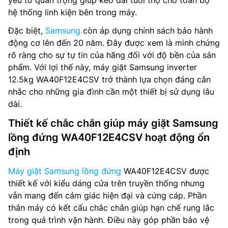
yếu tố quan trọng giúp kéo dài tuổi thọ cho toàn bộ
hệ thống linh kiện bên trong máy.
Đặc biệt,
Samsung
còn áp dụng chính sách bảo hành
động cơ lên đến 20 năm. Đây được xem là minh chứng
rõ ràng cho sự tự tin của hãng đối với độ bền của sản
phẩm. Với lợi thế này, máy giặt Samsung inverter
12.5kg WA40F12E4CSV trở thành lựa chọn đáng cân
nhắc cho những gia đình cần một thiết bị sử dụng lâu
dài.
Thiết kế chắc chắn giúp máy giặt Samsung
lồng đứng WA40F12E4CSV hoạt động ổn
định
Máy giặt Samsung lồng đứng
WA40F12E4CSV được
thiết kế với kiểu dáng cửa trên truyền thống nhưng
vẫn mang đến cảm giác hiện đại và cứng cáp. Phần
thân máy có kết cấu chắc chắn giúp hạn chế rung lắc
trong quá trình vận hành. Điều này góp phần bảo vệ