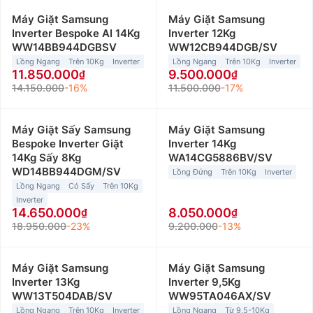
Máy Giặt Samsung
Máy Giặt Samsung
Inverter Bespoke AI 14Kg
Inverter 12Kg
WW14BB944DGBSV
WW12CB944DGB/SV
Lồng Ngang
Trên 10Kg
Inverter
Lồng Ngang
Trên 10Kg
Inverter
11.850.000
9.500.000
14.150.000
-16%
11.500.000
-17%
Máy Giặt Sấy Samsung
Máy Giặt Samsung
Bespoke Inverter Giặt
Inverter 14Kg
14Kg Sấy 8Kg
WA14CG5886BV/SV
WD14BB944DGM/SV
Lồng Đứng
Trên 10Kg
Inverter
Lồng Ngang
Có Sấy
Trên 10Kg
Inverter
14.650.000
8.050.000
18.950.000
-23%
9.200.000
-13%
Máy Giặt Samsung
Máy Giặt Samsung
Inverter 13Kg
Inverter 9,5Kg
WW13T504DAB/SV
WW95TA046AX/SV
Lồng Ngang
Trên 10Kg
Inverter
Lồng Ngang
Từ 9,5-10Kg