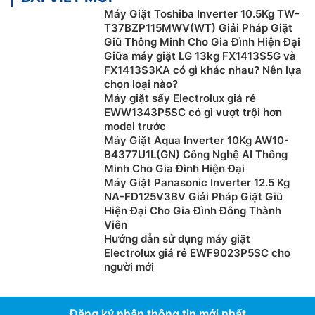
Máy Giặt Toshiba Inverter 10.5Kg TW-
T37BZP115MWV(WT) Giải Pháp Giặt
Giũ Thông Minh Cho Gia Đình Hiện Đại
Giữa máy giặt LG 13kg FX1413S5G và
FX1413S3KA có gì khác nhau? Nên lựa
chọn loại nào?
Máy giặt sấy Electrolux giá rẻ
EWW1343P5SC có gì vượt trội hơn
model trước
Máy Giặt Aqua Inverter 10Kg AW10-
B4377U1L(GN) Công Nghệ AI Thông
Minh Cho Gia Đình Hiện Đại
Máy Giặt Panasonic Inverter 12.5 Kg
NA-FD125V3BV Giải Pháp Giặt Giũ
Hiện Đại Cho Gia Đình Đông Thành
Viên
Hướng dẫn sử dụng máy giặt
Electrolux giá rẻ EWF9023P5SC cho
người mới
Đăng ký nhận thông tin mới nhất