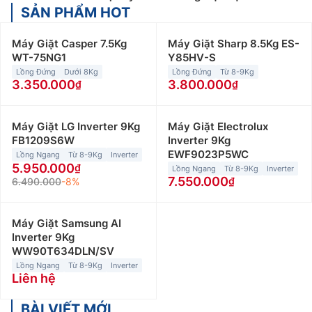
SẢN PHẨM HOT
Máy Giặt Casper 7.5Kg
Máy Giặt Sharp 8.5Kg ES-
WT-75NG1
Y85HV-S
Lồng Đứng
Dưới 8Kg
Lồng Đứng
Từ 8-9Kg
3.350.000
3.800.000
Máy Giặt LG Inverter 9Kg
Máy Giặt Electrolux
FB1209S6W
Inverter 9Kg
EWF9023P5WC
Lồng Ngang
Từ 8-9Kg
Inverter
5.950.000
Lồng Ngang
Từ 8-9Kg
Inverter
7.550.000
6.490.000
-8%
Máy Giặt Samsung AI
Inverter 9Kg
WW90T634DLN/SV
Lồng Ngang
Từ 8-9Kg
Inverter
Liên hệ
BÀI VIẾT MỚI