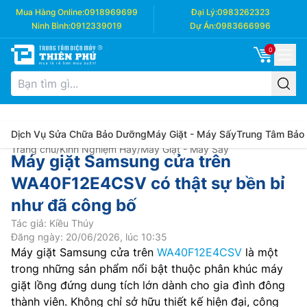
Mua Hàng Online:
0918969699
Đại Lý:
0983262323
Ninh Bình:
0912339019
Dự Án:
0983666996
0
Dịch Vụ Sửa Chữa Bảo Dưỡng
Máy Giặt - Máy Sấy
Trung Tâm Bảo
Trang chủ
/
Kinh Nghiệm Hay
/
Máy Giặt - Máy Sấy
Máy giặt Samsung cửa trên
WA40F12E4CSV có thật sự bền bỉ
như đã công bố
Tác giả: Kiều Thúy
Đăng ngày: 20/06/2026, lúc 10:35
Máy giặt Samsung cửa trên
WA40F12E4CSV
là một
trong những sản phẩm nổi bật thuộc phân khúc máy
giặt lồng đứng dung tích lớn dành cho gia đình đông
thành viên. Không chỉ sở hữu thiết kế hiện đại, công