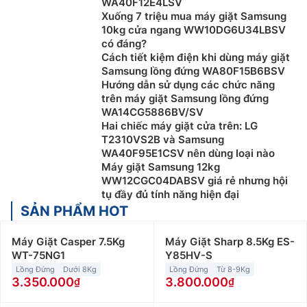
WA40F12E4LSV
Xuống 7 triệu mua máy giặt Samsung
10kg cửa ngang WW10DG6U34LBSV
có đáng?
Cách tiết kiệm điện khi dùng máy giặt
Samsung lồng đứng WA80F15B6BSV
Hướng dẫn sử dụng các chức năng
trên máy giặt Samsung lồng đứng
WA14CG5886BV/SV
Hai chiếc máy giặt cửa trên: LG
T2310VS2B và Samsung
WA40F95E1CSV nên dùng loại nào
Máy giặt Samsung 12kg
WW12CGC04DABSV giá rẻ nhưng hội
tụ đầy đủ tính năng hiện đại
SẢN PHẨM HOT
Máy Giặt Casper 7.5Kg
Máy Giặt Sharp 8.5Kg ES-
WT-75NG1
Y85HV-S
Lồng Đứng
Dưới 8Kg
Lồng Đứng
Từ 8-9Kg
3.350.000
3.800.000