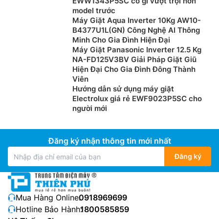
EWW1343P5SC có gì vượt trội hơn
model trước
Máy Giặt Aqua Inverter 10Kg AW10-
B4377U1L(GN) Công Nghệ AI Thông
Minh Cho Gia Đình Hiện Đại
Máy Giặt Panasonic Inverter 12.5 Kg
NA-FD125V3BV Giải Pháp Giặt Giũ
Hiện Đại Cho Gia Đình Đông Thành
Viên
Hướng dẫn sử dụng máy giặt
Electrolux giá rẻ EWF9023P5SC cho
người mới
Đăng ký nhận thông tin mới nhất
Đăng ký
Mua Hàng Online:
0918969699
Hotline Bảo Hành:
1800585859