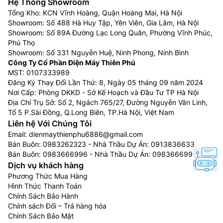
Hệ Thống Showroom
Tổng Kho: KCN Vĩnh Hoàng, Quận Hoàng Mai, Hà Nội
Showroom: Số 488 Hà Huy Tập, Yên Viên, Gia Lâm, Hà Nội
Showroom: Số 89A Đường Lạc Long Quân, Phường Vĩnh Phúc,
Phú Thọ
Showroom: Số 331 Nguyễn Huệ, Ninh Phong, Ninh Bình
Công Ty Cổ Phần Điện Máy Thiên Phú
MST: 0107333989
Đăng Ký Thay Đổi Lần Thứ: 8, Ngày 05 tháng 09 năm 2024
Nơi Cấp: Phòng DKKD - Sở Kế Hoạch và Đầu Tư TP Hà Nội
Địa Chỉ Trụ Sở: Số 2, Ngách 765/27, Đường Nguyễn Văn Linh,
Tổ 5 P.Sài Đồng, Q.Long Biên, TP.Hà Nội, Việt Nam
Liên hệ Với Chúng Tôi
Email:
dienmaythienphu6886@gmail.com
Bán Buôn:
0983262323
- Nhà Thầu Dự Án:
0913836633
Bán Buôn:
0983666996
- Nhà Thầu Dự Án:
0983666996
Dịch vụ khách hàng
Phương Thức Mua Hàng
Hình Thức Thanh Toán
Chính Sách Bảo Hành
Chính sách Đổi – Trả hàng hóa
Chính Sách Bảo Mật