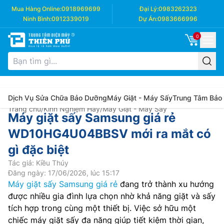
Mua Hàng Online:
0918969699
Đại Lý:
0983262323
Ninh Bình:
0912339019
Dự Án:
0983666996
0
Dịch Vụ Sửa Chữa Bảo Dưỡng
Máy Giặt - Máy Sấy
Trung Tâm Bảo
Trang chủ
/
Kinh Nghiệm Hay
/
Máy Giặt - Máy Sấy
Máy giặt sấy Samsung giá rẻ
WD10HG4U04BBSV mới ra mắt có
gì đặc biệt
Tác giả: Kiều Thúy
Đăng ngày: 17/06/2026, lúc 15:17
Máy giặt sấy Samsung giá rẻ
đang trở thành xu hướng
được nhiều gia đình lựa chọn nhờ khả năng giặt và sấy
tích hợp trong cùng một thiết bị. Việc sở hữu một
chiếc máy giặt sấy đa năng giúp tiết kiệm thời gian,