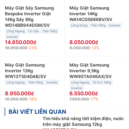
Máy Giặt Sấy Samsung
Máy Giặt Samsung
Bespoke Inverter Giặt
Inverter 14Kg
14Kg Sấy 8Kg
WA14CG5886BV/SV
WD14BB944DGM/SV
Lồng Đứng
Trên 10Kg
Inverter
Lồng Ngang
Có Sấy
Trên 10Kg
Inverter
14.650.000
8.050.000
18.950.000
-23%
9.200.000
-13%
Máy Giặt Samsung
Máy Giặt Samsung
Inverter 13Kg
Inverter 9,5Kg
WW13T504DAB/SV
WW95TA046AX/SV
Lồng Ngang
Trên 10Kg
Inverter
Lồng Ngang
Từ 9,5-10Kg
Inverter
8.950.000
6.550.000
10.950.000
-18%
7.850.000
-17%
BÀI VIẾT LIÊN QUAN
Tìm hiểu khả năng tiết kiệm điện, nước
trên máy giặt Samsung 12kg