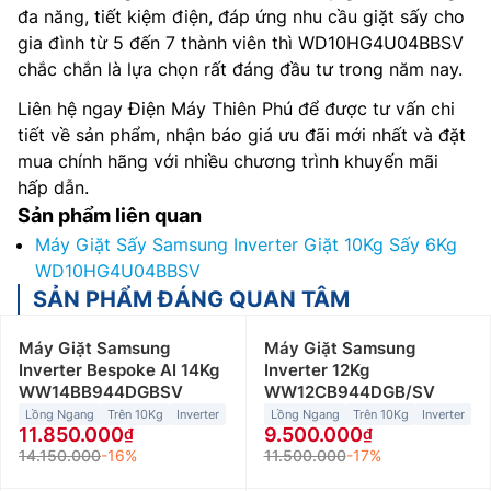
đa năng, tiết kiệm điện, đáp ứng nhu cầu giặt sấy cho
gia đình từ 5 đến 7 thành viên thì WD10HG4U04BBSV
chắc chắn là lựa chọn rất đáng đầu tư trong năm nay.
Liên hệ ngay Điện Máy Thiên Phú để được tư vấn chi
tiết về sản phẩm, nhận báo giá ưu đãi mới nhất và đặt
mua chính hãng với nhiều chương trình khuyến mãi
hấp dẫn.
Sản phẩm liên quan
Máy Giặt Sấy Samsung Inverter Giặt 10Kg Sấy 6Kg
WD10HG4U04BBSV
SẢN PHẨM ĐÁNG QUAN TÂM
Máy Giặt Samsung
Máy Giặt Samsung
Inverter Bespoke AI 14Kg
Inverter 12Kg
WW14BB944DGBSV
WW12CB944DGB/SV
Lồng Ngang
Trên 10Kg
Inverter
Lồng Ngang
Trên 10Kg
Inverter
11.850.000
9.500.000
14.150.000
-16%
11.500.000
-17%