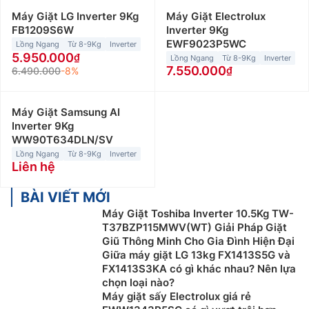
Máy Giặt LG Inverter 9Kg
Máy Giặt Electrolux
FB1209S6W
Inverter 9Kg
EWF9023P5WC
Lồng Ngang
Từ 8-9Kg
Inverter
5.950.000
Lồng Ngang
Từ 8-9Kg
Inverter
7.550.000
6.490.000
-8%
Máy Giặt Samsung AI
Inverter 9Kg
WW90T634DLN/SV
Lồng Ngang
Từ 8-9Kg
Inverter
Liên hệ
BÀI VIẾT MỚI
Máy Giặt Toshiba Inverter 10.5Kg TW-
T37BZP115MWV(WT) Giải Pháp Giặt
Giũ Thông Minh Cho Gia Đình Hiện Đại
Giữa máy giặt LG 13kg FX1413S5G và
FX1413S3KA có gì khác nhau? Nên lựa
chọn loại nào?
Máy giặt sấy Electrolux giá rẻ