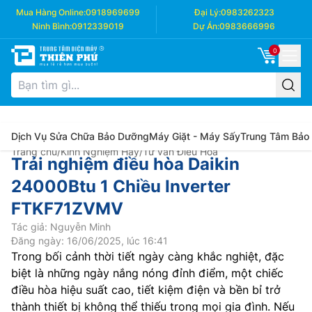
Mua Hàng Online:
0918969699
Đại Lý:
0983262323
Ninh Bình:
0912339019
Dự Án:
0983666996
0
Dịch Vụ Sửa Chữa Bảo Dưỡng
Máy Giặt - Máy Sấy
Trung Tâm Bảo
Trang chủ
/
Kinh Nghiệm Hay
/
Tư vấn Điều Hòa
Trải nghiệm điều hòa Daikin
24000Btu 1 Chiều Inverter
FTKF71ZVMV
Tác giả: Nguyễn Minh
Đăng ngày: 16/06/2025, lúc 16:41
Trong bối cảnh thời tiết ngày càng khắc nghiệt, đặc
biệt là những ngày nắng nóng đỉnh điểm, một chiếc
điều hòa hiệu suất cao, tiết kiệm điện và bền bỉ trở
thành thiết bị không thể thiếu trong mọi gia đình. Nếu