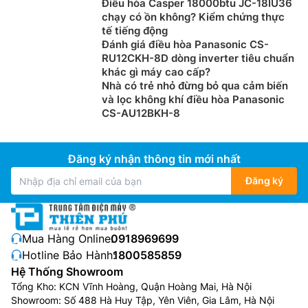
Điều hòa Casper 18000btu JC-18IU36
chạy có ồn không? Kiểm chứng thực
tế tiếng động
Đánh giá điều hòa Panasonic CS-
RU12CKH-8D dòng inverter tiêu chuẩn
khác gì máy cao cấp?
Nhà có trẻ nhỏ đừng bỏ qua cảm biến
và lọc không khí điều hòa Panasonic
CS-AU12BKH-8
Đăng ký nhận thông tin mới nhất
Đăng ký
Mua Hàng Online:
0918969699
Hotline Bảo Hành:
1800585859
Hệ Thống Showroom
Tổng Kho: KCN Vĩnh Hoàng, Quận Hoàng Mai, Hà Nội
Showroom: Số 488 Hà Huy Tập, Yên Viên, Gia Lâm, Hà Nội