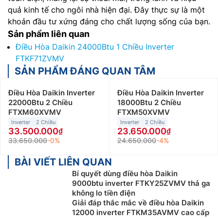
quả kinh tế cho ngôi nhà hiện đại. Đây thực sự là một
khoản đầu tư xứng đáng cho chất lượng sống của bạn.
Sản phẩm liên quan
Điều Hòa Daikin 24000Btu 1 Chiều Inverter
FTKF71ZVMV
SẢN PHẨM ĐÁNG QUAN TÂM
Điều Hòa Daikin Inverter
Điều Hòa Daikin Inverter
22000Btu 2 Chiều
18000Btu 2 Chiều
FTXM60XVMV
FTXM50XVMV
Inverter
2 Chiều
Inverter
2 Chiều
33.500.000
23.650.000
33.650.000
-0%
24.650.000
-4%
BÀI VIẾT LIÊN QUAN
Bí quyết dùng điều hòa Daikin
9000btu inverter FTKY25ZVMV thả ga
không lo tiền điện
Giải đáp thắc mắc về điều hòa Daikin
12000 inverter FTKM35AVMV cao cấp