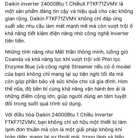
Daikin inverter 24000Btu 1 ChiềuX FTKF71ZVMV là
một sản phẩm đáng tin cậy và hiệu quả cho các không
gian rộng. Daikin FTKF71ZVMV không chỉ đáp ứng
xuất sắc nhu cầu làm mát mạnh mẽ mà còn vượt trội ở
khả năng tiết kiệm điện năng nhờ công nghệ Inverter
tiên tiến.
Những tính năng như Mắt thần thông minh, luồng gió
Coanda và khả năng lọc khí vượt trội với Phin lọc
Enzyme Blue (và công nghệ Streamer nếu có ở model
của bạn) không chỉ mang lại sự tiện nghi tối đa mà
còn góp phần bảo vệ sức khỏe cho cả gia đình. Hơn
thế nữa, độ bền bỉ cùng khả năng vận hành êm ái là
những điểm cộng lớn, giúp người dùng an tâm tuyệt
đối trong suốt quá trình sử dụng.
Với điều hòa Daikin 24000Btu 1 Chiều Inverter
FTKF71ZVMV, bạn không chỉ sở hữu một thiết bị làm
lạnh đơn thuần mà còn là một giải pháp không khí
toàn diện, mang lại sự thoải mái, trong lành và hiệu