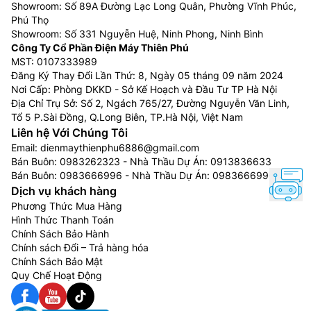
Showroom: Số 89A Đường Lạc Long Quân, Phường Vĩnh Phúc,
Phú Thọ
Showroom: Số 331 Nguyễn Huệ, Ninh Phong, Ninh Bình
Công Ty Cổ Phần Điện Máy Thiên Phú
MST: 0107333989
Đăng Ký Thay Đổi Lần Thứ: 8, Ngày 05 tháng 09 năm 2024
Nơi Cấp: Phòng DKKD - Sở Kế Hoạch và Đầu Tư TP Hà Nội
Địa Chỉ Trụ Sở: Số 2, Ngách 765/27, Đường Nguyễn Văn Linh,
Tổ 5 P.Sài Đồng, Q.Long Biên, TP.Hà Nội, Việt Nam
Liên hệ Với Chúng Tôi
Email:
dienmaythienphu6886@gmail.com
Bán Buôn:
0983262323
- Nhà Thầu Dự Án:
0913836633
Bán Buôn:
0983666996
- Nhà Thầu Dự Án:
0983666996
Dịch vụ khách hàng
Phương Thức Mua Hàng
Hình Thức Thanh Toán
Chính Sách Bảo Hành
Chính sách Đổi – Trả hàng hóa
Chính Sách Bảo Mật
Quy Chế Hoạt Động