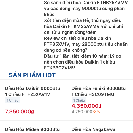
So sánh điều hòa Daikin FTHB25ZVMV
và các dòng máy 9000btu cùng phân
khúc
Xót tiền điện mùa Hè, thử ngay điều
hòa Daikin FTKM25AVMV với chi phí
chỉ từ 3 nghìn đồng/đêm
Review chi tiết điều hòa Daikin
FTF85XV1V, máy 28000btu tiêu chuẩn
dùng có bền không?
Đầu tư 1 lần, tiết kiệm 10 năm: Lý do
nên chọn điều hòa Daikin 1 chiều
FTKB60ZVMV
SẢN PHẨM HOT
Điều Hòa Daikin 9000Btu
Điều Hòa Funiki 9000Btu
1 Chiều FTF25XAV1V
1 Chiều HSC09TMU
1 Chiều
1 Chiều
4.350.000
7.350.000
4.750.000
-8%
Điều Hòa Midea 9000Btu
Điều Hòa Nagakawa