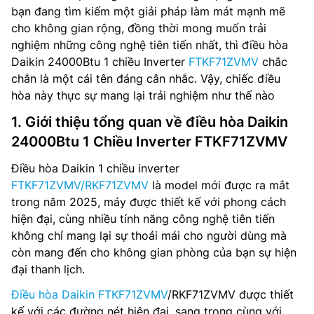
bạn đang tìm kiếm một giải pháp làm mát mạnh mẽ
cho không gian rộng, đồng thời mong muốn trải
nghiệm những công nghệ tiên tiến nhất, thì điều hòa
Daikin 24000Btu 1 chiều Inverter
FTKF71ZVMV
chắc
chắn là một cái tên đáng cân nhắc. Vậy, chiếc điều
hòa này thực sự mang lại trải nghiệm như thế nào
1. Giới thiệu tổng quan về điều hòa Daikin
24000Btu 1 Chiều Inverter FTKF71ZVMV
Điều hòa Daikin 1 chiều inverter
FTKF71ZVMV/RKF71ZVMV
là model mới được ra mắt
trong năm 2025, máy được thiết kế với phong cách
hiện đại, cùng nhiều tính năng công nghệ tiên tiến
không chỉ mang lại sự thoải mái cho người dùng mà
còn mang đến cho không gian phòng của bạn sự hiện
đại thanh lịch.
Điều hòa Daikin FTKF71ZVMV
/RKF71ZVMV được thiết
kế với các đường nét hiện đại, sang trọng cùng với