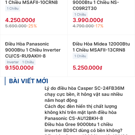
1 Chiều MSAFII-10CRN8
9000Btu 1 Chiều NS-
C09R2T30
1 Chiều
1 Chiều
4.250.000
3.990.000
5.690.000
-25%
4.790.000
-17%
Điều Hòa Panasonic
Điều Hòa Midea 12000Btu
9000Btu 1 Chiều Inverter
1 Chiều MSAFII-13CRN8
CU/CS-RU9AKH-8
1 Chiều
Inverter
1 Chiều
9.150.000
5.250.000
BÀI VIẾT MỚI
Lý do điều hòa Casper SC-24FB36M
chạy cực bền, ít hỏng vặt sau nhiều
năm hoạt động
Cách đọc đèn hiển thị chất lượng
không khí trên mặt lạnh điều hòa
Panasonic CS-AU12BKH-8
Điều hòa Gree 9000btu 1 chiều
inverter BD9CI dùng có bền không?