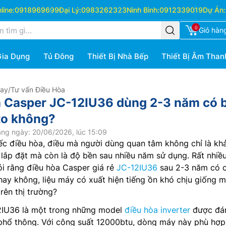
ine:
0918969699
Đại Lý:
0983262323
Ninh Bình:
0912339019
Dự Án:
0
Giỏ hàn
Gia Dụng
Tủ Đông
Thiết Bị Nhà Bếp
Thiết Bị Âm Than
Hay
/
Tư vấn Điều Hòa
 Casper JC-12IU36 dùng 2-3 năm có b
to không?
ng ngày: 20/06/2026, lúc 15:09
ếc điều hòa, điều mà người dùng quan tâm không chỉ là kh
 lắp đặt mà còn là độ bền sau nhiều năm sử dụng. Rất nhiề
i rằng điều hòa Casper giá rẻ
JC-12IU36
sau 2-3 năm có 
ay không, liệu máy có xuất hiện tiếng ồn khó chịu giống m
rên thị trường?
2IU36 là một trong những model
điều hòa inverter
được đán
phổ thông. Với công suất 12000btu, dòng máy này phù hợp