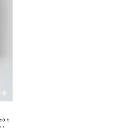
có bị
ợc