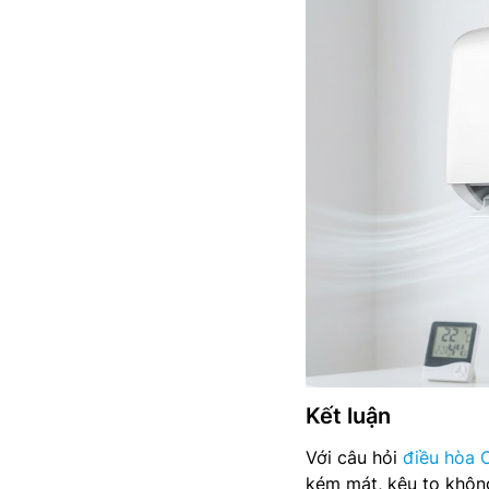
Kết luận
Với câu hỏi
điều hòa C
kém mát, kêu to không