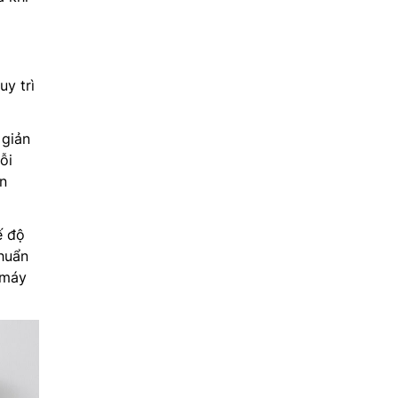
y trì
 giản
ỗi
àn
ế độ
khuẩn
 máy