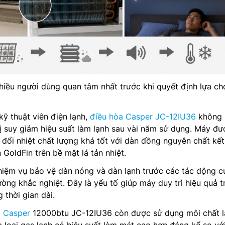
hiều người dùng quan tâm nhất trước khi quyết định lựa ch
kỹ thuật viên điện lạnh,
điều hòa Casper JC-12IU36
không 
ị suy giảm hiệu suất làm lạnh sau vài năm sử dụng. Máy đư
o đổi nhiệt chất lượng khá tốt với dàn đồng nguyên chất kế
GoldFin trên bề mặt lá tản nhiệt.
hiệm vụ bảo vệ dàn nóng và dàn lạnh trước các tác động c
ường khắc nghiệt. Đây là yếu tố giúp máy duy trì hiệu quả t
 thời gian dài.
a Casper
12000btu JC-12IU36 còn được sử dụng môi chất l
à loại gas lạnh có hiệu suất làm mát cao hơn đáng kể so vớ