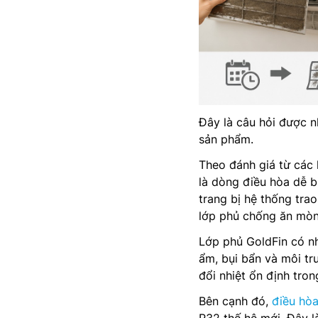
Đây là câu hỏi được n
sản phẩm.
Theo đánh giá từ các 
là dòng điều hòa dễ b
trang bị hệ thống tra
lớp phủ chống ăn mòn 
Lớp phủ GoldFin có n
ẩm, bụi bẩn và môi tr
đổi nhiệt ổn định trong
Bên cạnh đó,
điều hò
R32 thế hệ mới. Đây l