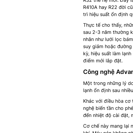
R410A hay R22 đời cũ.
trì hiệu suất ổn định 
Thực tế cho thấy, nh
sau 2-3 năm thường kh
nhân như lưới lọc bám
suy giảm hoặc đường ố
kỳ, hiệu suất làm lạn
điểm mới lắp đặt.
Công nghệ Advanc
Một trong những lý d
lạnh ổn định sau nhiề
Khác với điều hòa cơ t
nghệ biến tần cho phé
đến nhiệt độ cài đặt,
Cơ chế này mang lại nh
khí. Máy nén không ph