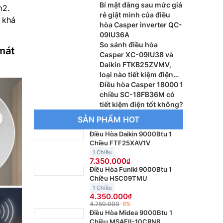
Bí mật đằng sau mức giá
m2.
rẻ giật mình của điều
 khá
hòa Casper inverter QC-
09IU36A
So sánh điều hòa
mát
Casper XC-09IU38 và
Daikin FTKB25ZVMV,
loại nào tiết kiệm điện
tốt hơn?
Điều hòa Casper 18000 1
chiều SC-18FB36M có
tiết kiệm điện tốt không?
SẢN PHẨM HOT
Điều Hòa Daikin 9000Btu 1
Chiều FTF25XAV1V
1 Chiều
7.350.000
Điều Hòa Funiki 9000Btu 1
Chiều HSC09TMU
1 Chiều
4.350.000
4.750.000
-8%
Điều Hòa Midea 9000Btu 1
Chiều MSAFII-10CRN8