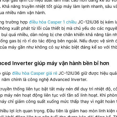
 Khả năng truyền nhiệt tốt giúp máy làm lạnh nhanh, sâu v
qua nhiều năm vận hành.
ững trường hợp
điều hòa Casper 1 chiều
JC-12IU36 bị kém l
ông xuất phát từ lỗi của thiết bị mà chủ yếu do các nguy
 bụi quá nhiều, dàn nóng bị che chắn khiến khả năng tản nh
ng gas bị rò rỉ do tác động bên ngoài. Nếu được vệ sinh 
h của máy gần như không có sự khác biệt đáng kể so với thờ
ed Inverter giúp máy vận hành bền bỉ hơn
o giúp
điều hòa Casper giá rẻ
JC-12IU36 giữ được hiệu quả
u năm chính là công nghệ Advanced Inverter.
ruyền thống liên tục bật tắt máy nén để duy trì nhiệt độ, 
p máy nén hoạt động liên tục với tần số linh hoạt. Khi phò
 máy chỉ giảm công suất xuống mức thấp thay vì ngắt hoàn 
iều lợi ích quan trọng. Đầu tiên là giảm hao mòn linh kiện
ải khởi động liên tục nên tuổi thọ được kéo dài đáng kể. T