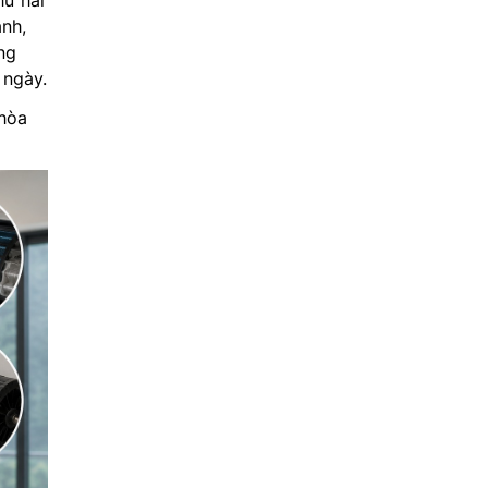
ạnh,
ng
 ngày.
 hòa