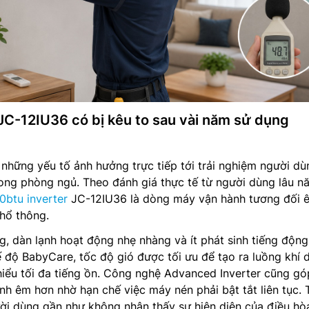
JC-12IU36 có bị kêu to sau vài năm sử dụng
 những yếu tố ảnh hưởng trực tiếp tới trải nghiệm người dù
trong phòng ngủ. Theo đánh giá thực tế từ người dùng lâu n
0btu inverter
JC-12IU36 là dòng máy vận hành tương đối 
hổ thông.
, dàn lạnh hoạt động nhẹ nhàng và ít phát sinh tiếng độn
ế độ BabyCare, tốc độ gió được tối ưu để tạo ra luồng khí d
hiểu tối đa tiếng ồn. Công nghệ Advanced Inverter cũng gó
h êm hơn nhờ hạn chế việc máy nén phải bật tắt liên tục. 
ời dùng gần như không nhận thấy sự hiện diện của điều hò