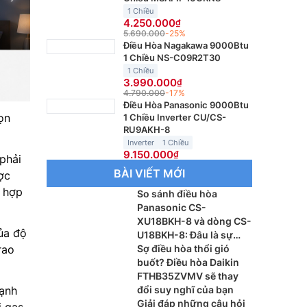
1 Chiều
4.250.000
5.690.000
-25%
Điều Hòa Nagakawa 9000Btu
1 Chiều NS-C09R2T30
1 Chiều
3.990.000
4.790.000
-17%
Điều Hòa Panasonic 9000Btu
ọn
1 Chiều Inverter CU/CS-
RU9AKH-8
Inverter
1 Chiều
9.150.000
phải
BÀI VIẾT MỚI
ợc
t hợp
So sánh điều hòa
Panasonic CS-
XU18BKH-8 và dòng CS-
ủa độ
U18BKH-8: Đâu là sự
rao
khác biệt?
Sợ điều hòa thổi gió
buốt? Điều hòa Daikin
FTHB35ZVMV sẽ thay
ạnh
đổi suy nghĩ của bạn
Giải đáp những câu hỏi
i gas