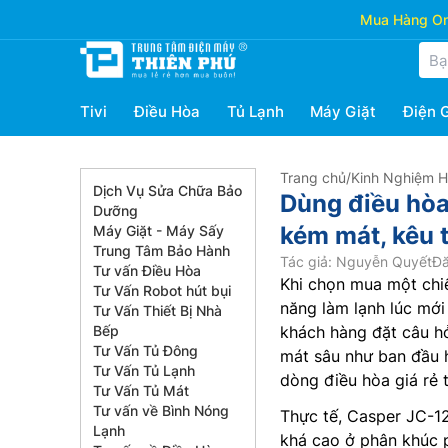
Mua Hàng Onl
Tivi
Điều Hòa
Tủ Lạnh
Máy Giặt
Điện 
Trang chủ
/
Kinh Nghiệm 
Dịch Vụ Sửa Chữa Bảo
Dùng điều hòa
Dưỡng
kém mát, kêu 
Máy Giặt - Máy Sấy
Trung Tâm Bảo Hành
Tác giả: Nguyễn Quyết
Đă
Tư vấn Điều Hòa
Khi chọn mua một chi
Tư Vấn Robot hút bụi
năng làm lạnh lúc mới
Tư Vấn Thiết Bị Nhà
Bếp
khách hàng đặt câu hỏ
Tư Vấn Tủ Đông
mát sâu như ban đầu h
Tư Vấn Tủ Lạnh
dòng điều hòa giá rẻ t
Tư Vấn Tủ Mát
Tư vấn về Bình Nóng
Thực tế, Casper JC-1
Lạnh
khá cao ở phân khúc 