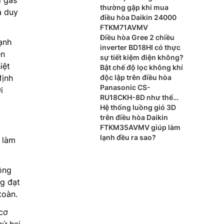
thường gặp khi mua
à duy
điều hòa Daikin 24000
FTKM71AVMV
Điều hòa Gree 2 chiều
ạnh
inverter BD18HI có thực
ên
sự tiết kiệm điện không?
iệt
Bật chế độ lọc không khí
định
độc lập trên điều hòa
Panasonic CS-
i
RU18CKH-8D như thế
nào?
Hệ thống luồng gió 3D
trên điều hòa Daikin
FTKM35AVMV giúp làm
lạnh đều ra sao?
 làm
công
ng đạt
toàn.
 cơ
hứ hai