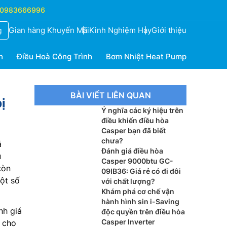
0983666996
Gian hàng Khuyến Mãi
Kinh Nghiệm Hay
Giới thiệu
g
h
Điều Hoà Công Trình
Bơm Nhiệt Heat Pump
BÀI VIẾT LIÊN QUAN
ị
Ý nghĩa các ký hiệu trên
điều khiển điều hòa
Casper bạn đã biết
chưa?
ả
Đánh giá điều hòa
u
Casper 9000btu GC-
còn
09IB36: Giá rẻ có đi đôi
ột số
với chất lượng?
Khám phá cơ chế vận
hành hình sin i-Saving
h giá
độc quyền trên điều hòa
Casper Inverter
 cho