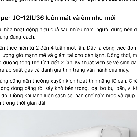
sper JC-12IU36 luôn mát và êm như mới
 hòa hoạt động hiệu quả sau nhiều năm, người dùng nên du
dụng đúng cách.
nên thực hiện từ 2 đến 4 tuần một lần. Đây là công việc đơn
u lượng gió mạnh mẽ và giảm tải cho dàn lạnh. Đồng thời, m
 dưỡng tổng thể từ 1 đến 2 lần. Kỹ thuật viên sẽ vệ sinh d
tra áp suất gas và đánh giá tình trạng vận hành của máy.
ùng cũng nên thường xuyên kích hoạt tính năng iClean. Ch
động đóng băng rồi sấy khô bên trong, loại bỏ bụi bẩn, vi 
ờ đó, luồng khí lạnh luôn sạch sẽ, hạn chế nấm mốc và giúp
u trong thời gian dài.