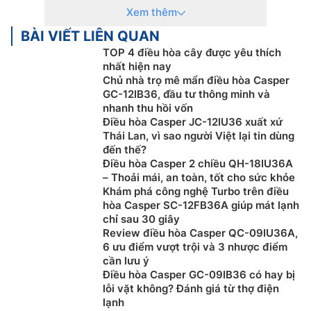
sản phẩm khác nhau như tivi, máy giặt, tủ lạnh, thiết bị
Xem thêm
điện gia dụng và đặc biệt là điều hòa không khí.
BÀI VIẾT LIÊN QUAN
Không chỉ sở hữu thiết kế sang trọng hiện đại mà các
TOP 4 điều hòa cây được yêu thích
thiết bị của Casper còn có thời gian bảo hành khá lâu.
nhất hiện nay
Chủ nhà trọ mê mẩn điều hòa Casper
Thuộc dòng phân khúc giá rẻ những sản phẩm điều
GC-12IB36, đầu tư thông minh và
hòa Casper thường được sử dụng cho những công
nhanh thu hồi vốn
trình dân dụng như nhà ở, phòng trọ… Tuy là dòng
Điều hòa Casper JC-12IU36 xuất xứ
điều hòa giá rẻ nhưng Casper vẫn được trang bị nhiều
Thái Lan, vì sao người Việt lại tin dùng
đến thế?
tính năng hiện đại như làm lạnh nhanh, tiết kiệm điện,
Điều hòa Casper 2 chiều QH-18IU36A
lọc không khí và khử mùi…
– Thoải mái, an toàn, tốt cho sức khỏe
Khám phá công nghệ Turbo trên điều
Khi nhắc đến Điều Hòa Casper 1 chiều không thể bỏ
hòa Casper SC-12FB36A giúp mát lạnh
qua được đó là giá thành rẻ, thiết kế sang trọng cùng
chỉ sau 30 giây
nhiều tính năng hiện đại mang đến cho người dùng sự
Review điều hòa Casper QC-09IU36A,
thoải mái mỗi khi sử dụng.
6 ưu điểm vượt trội và 3 nhược điểm
cần lưu ý
Phân loại các dòng điều hòa Casper theo
Điều hòa Casper GC-09IB36 có hay bị
công suất
lỗi vặt không? Đánh giá từ thợ điện
lạnh