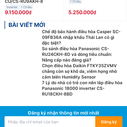
từ 20 đến dưới 30m2 như phòng làm việc, cửa hàng
CU/CS-RU9AKH-8
1 Chiều
hay phòng họp… Giá bán điều hòa Casper 18000btu
Inverter
1 Chiều
9.150.000
5.250.000
giao động từ 8 triệu đến 10 triệu đồng.
Điều hòa Casper 24000Btu:
BÀI VIẾT MỚI
Điều hòa Casper
24000btu phù hợp với những không gian có diện tích
Chế độ bảo hành điều hòa Casper SC-
09FB36A nhập khẩu Thái Lan có gì
từ 30 đến 40m2 như nhà hàng, siêu thị nhỏ hay phòng
đặc biệt?
họp… Giá bán điều hòa Casper 24000btu giao động
So sánh điều hòa Panasonic CS-
từ 12 triệu đến 14 triệu đồng.
RU24CKH-8D và dòng tiêu chuẩn:
Nâng cấp nào đáng giá?
Ngoài ra, các bạn có thể lựa chọn điều hòa
Chọn điều hòa Daikin FTKY35ZVMV
Casper theo loại điều hòa như
chẳng còn sợ khô da, viêm họng nhờ
cảm biến Humidity Sensor
Điều hòa Casper 1 chiều
:
Loại máy điều hòa Casper 1
7 Lý do nhà có trẻ con nên lắp điều hòa
chiều thì chỉ có tính năng làm lạnh, phù hợp sử dụng ở
Panasonic 18000 inverter CS-
RU18CKH-8BD
những nơi không có mùa đông lạnh hoặc những gia
đình không có nhu cầu sưởi ấm trong mùa đông.
Điều hòa Casper 2 chiều
:
Loại máy điều hòa Casper 2
Đăng ký nhận thông tin mới nhất
chiều vừa có khả năng làm lạnh trong mùa hè, vừa có
Đăng ký
thể làm ấm trong mùa đông. Giá thành cao hơn điều