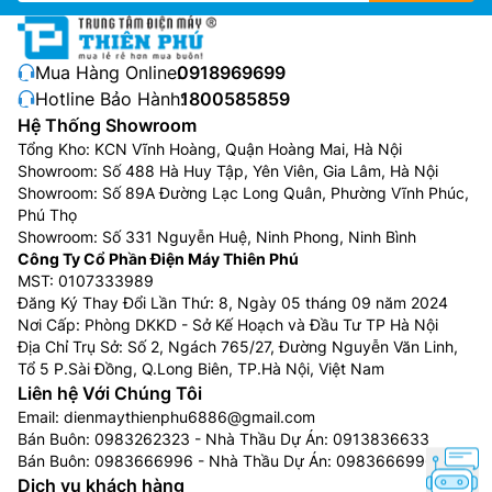
hòa Casper 1 chiều, phù hợp với những nơi có cả mùa
đông và mùa hè.
Mua Hàng Online:
0918969699
Điều hòa Casper inverter
:
là dòng sản phẩm tập trung
Hotline Bảo Hành:
1800585859
vào phân khúc tầm trung, dòng điều hòa Casper
Hệ Thống Showroom
inverter sử dụng máy nén được trang bị công nghệ
Tổng Kho: KCN Vĩnh Hoàng, Quận Hoàng Mai, Hà Nội
inverter tiết kiệm điện cùng rất nhiều tính năng hữu ích
Showroom: Số 488 Hà Huy Tập, Yên Viên, Gia Lâm, Hà Nội
khác.
Showroom: Số 89A Đường Lạc Long Quân, Phường Vĩnh Phúc,
Phú Thọ
Ưu điểm của Điều Hòa Casper 1 chiều
Showroom: Số 331 Nguyễn Huệ, Ninh Phong, Ninh Bình
Công Ty Cổ Phần Điện Máy Thiên Phú
Giá thành khá rẻ:
Các sản phẩm điều hòa Casper có
MST: 0107333989
giá thành khá rẻ chỉ với hơn 4 triệu đồng là bạn đã có
Đăng Ký Thay Đổi Lần Thứ: 8, Ngày 05 tháng 09 năm 2024
Nơi Cấp: Phòng DKKD - Sở Kế Hoạch và Đầu Tư TP Hà Nội
thể sở hữu được 1 chiếc điều hòa Casper 9000btu.
Địa Chỉ Trụ Sở: Số 2, Ngách 765/27, Đường Nguyễn Văn Linh,
Bên cạnh đó, các sản phẩm thuộc dòng cao cấp của
Tổ 5 P.Sài Đồng, Q.Long Biên, TP.Hà Nội, Việt Nam
Casper cũng chỉ nhỉnh hơn 1 đến 2 triệu đồng so với
Liên hệ Với Chúng Tôi
dòng điều hòa giá rẻ của Casper.
Email:
dienmaythienphu6886@gmail.com
Bán Buôn:
0983262323
- Nhà Thầu Dự Án:
0913836633
Mẫu mã đa dạng cùng thiết kế đẹp mắt:
Những dòng
Bán Buôn:
0983666996
- Nhà Thầu Dự Án:
0983666996
sản phẩm mới ra mắt của Điều Hòa Casper 1 chiều
Dịch vụ khách hàng