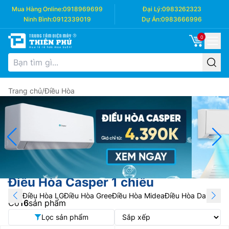
Mua Hàng Online:
0918969699
Đại Lý:
0983262323
Ninh Bình:
0912339019
Dự Án:
0983666996
0
Trang chủ
/
Điều Hòa
Điều Hòa Casper 1 chiều
Điều Hòa LG
Điều Hòa Gree
Điều Hòa Midea
Điều Hòa Daikin
Điề
Có
16
sản phẩm
Lọc sản phẩm