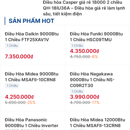
Điều hòa Casper giá rẻ
được phân loại theo công suất
Điều hòa Casper giá rẻ 18000 2 chiều
QH-18IU36A – Điều hòa giá rẻ làm lạnh
và tính năng, phù hợp với các không gian và nhu cầu
sâu, tiết kiệm điện
sử dụng khác nhau. Dưới đây là một số gợi ý để giúp
SẢN PHẨM HOT
bạn lựa chọn mẫu Điều Hòa Casper 1 chiều phù hợp
với căn phòng của mình:
Điều Hòa Daikin 9000Btu
Điều Hòa Funiki 9000Btu
1 Chiều FTF25XAV1V
1 Chiều HSC09TMU
Điều hòa Casper 9000Btu
:
Điều hòa Casper 9000btu
1 Chiều
1 Chiều
phù hợp với những không gian nhỏ dưới 15m2 như
4.350.000
phòng ngủ, phòng khách hay phòng làm việc nhỏ. Giá
7.350.000
4.750.000
-8%
bán điều hòa Casper 9000btu giao động từ 4 triệu
đồng đến 9 triệu đồng/máy.
Điều Hòa Midea 9000Btu
Điều Hòa Nagakawa
Điều hòa Casper 12000Btu
:
Điều hòa Casper
1 Chiều MSAFII-10CRN8
9000Btu 1 Chiều NS-
12000btu thường được lắp đặt cho những không gian
C09R2T30
1 Chiều
có diện tích từ 15 đến dưới 20m2 như phòng khách,
1 Chiều
4.250.000
3.990.000
phòng làm việc… Giá bán điều hòa Casper 12000btu
5.690.000
-25%
4.790.000
-17%
giao động từ 5 triệu đến 9 triệu đồng.
Điều hòa Casper 18000Btu
:
Điều hòa Casper
Điều Hòa Panasonic
Điều Hòa Midea 12000Btu
18000btu phù hợp với những không gian có diện tích
9000Btu 1 Chiều Inverter
1 Chiều MSAFII-13CRN8