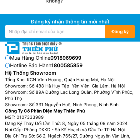
chiều thì chỉ có tính năng làm lạnh, phù hợp sử dụng ở
không?
những nơi không có mùa đông lạnh hoặc những gia
đình không có nhu cầu sưởi ấm trong mùa đông.
Đăng ký nhận thông tin mới nhất
Điều hòa Casper 2 chiều
:
Loại máy điều hòa Casper 2
Đăng ký
chiều vừa có khả năng làm lạnh trong mùa hè, vừa có
thể làm ấm trong mùa đông. Giá thành cao hơn điều
hòa Casper 1 chiều, phù hợp với những nơi có cả mùa
đông và mùa hè.
Mua Hàng Online:
0918969699
Hotline Bảo Hành:
1800585859
Điều hòa Casper inverter
:
là dòng sản phẩm tập trung
Hệ Thống Showroom
vào phân khúc tầm trung, dòng điều hòa Casper
Tổng Kho: KCN Vĩnh Hoàng, Quận Hoàng Mai, Hà Nội
inverter sử dụng máy nén được trang bị công nghệ
Showroom: Số 488 Hà Huy Tập, Yên Viên, Gia Lâm, Hà Nội
inverter tiết kiệm điện cùng rất nhiều tính năng hữu ích
Showroom: Số 89A Đường Lạc Long Quân, Phường Vĩnh Phúc,
khác.
Phú Thọ
Showroom: Số 331 Nguyễn Huệ, Ninh Phong, Ninh Bình
Ưu điểm của Điều Hòa Casper inverter
Công Ty Cổ Phần Điện Máy Thiên Phú
MST: 0107333989
Giá thành khá rẻ:
Các sản phẩm điều hòa Casper có
Đăng Ký Thay Đổi Lần Thứ: 8, Ngày 05 tháng 09 năm 2024
giá thành khá rẻ chỉ với hơn 4 triệu đồng là bạn đã có
Nơi Cấp: Phòng DKKD - Sở Kế Hoạch và Đầu Tư TP Hà Nội
Địa Chỉ Trụ Sở: Số 2, Ngách 765/27, Đường Nguyễn Văn Linh,
thể sở hữu được 1 chiếc điều hòa Casper 9000btu.