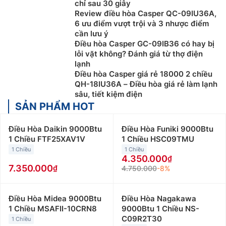
chỉ sau 30 giây
nhiều tính năng hiện đại mang đến cho người dùng sự
Review điều hòa Casper QC-09IU36A,
thoải mái mỗi khi sử dụng.
6 ưu điểm vượt trội và 3 nhược điểm
cần lưu ý
Phân loại các dòng điều hòa Casper theo
Điều hòa Casper GC-09IB36 có hay bị
công suất
lỗi vặt không? Đánh giá từ thợ điện
lạnh
Điều hòa Casper giá rẻ
được phân loại theo công suất
Điều hòa Casper giá rẻ 18000 2 chiều
QH-18IU36A – Điều hòa giá rẻ làm lạnh
và tính năng, phù hợp với các không gian và nhu cầu
sâu, tiết kiệm điện
sử dụng khác nhau. Dưới đây là một số gợi ý để giúp
SẢN PHẨM HOT
bạn lựa chọn mẫu Điều Hòa Casper inverter phù hợp
với căn phòng của mình:
Điều Hòa Daikin 9000Btu
Điều Hòa Funiki 9000Btu
1 Chiều FTF25XAV1V
1 Chiều HSC09TMU
Điều hòa Casper 9000Btu
:
Điều hòa Casper 9000btu
1 Chiều
1 Chiều
phù hợp với những không gian nhỏ dưới 15m2 như
4.350.000
phòng ngủ, phòng khách hay phòng làm việc nhỏ. Giá
7.350.000
4.750.000
-8%
bán điều hòa Casper 9000btu giao động từ 4 triệu
đồng đến 9 triệu đồng/máy.
Điều Hòa Midea 9000Btu
Điều Hòa Nagakawa
Điều hòa Casper 12000Btu
:
Điều hòa Casper
1 Chiều MSAFII-10CRN8
9000Btu 1 Chiều NS-
12000btu thường được lắp đặt cho những không gian
C09R2T30
1 Chiều