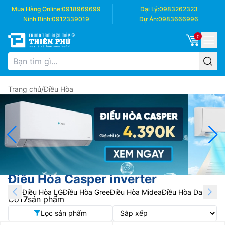
Mua Hàng Online:
0918969699
Đại Lý:
0983262323
Ninh Bình:
0912339019
Dự Án:
0983666996
0
Trang chủ
/
Điều Hòa
Điều Hòa Casper inverter
Điều Hòa LG
Điều Hòa Gree
Điều Hòa Midea
Điều Hòa Daikin
Điề
Có
17
sản phẩm
Lọc sản phẩm