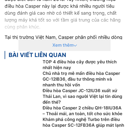
điều hòa Casper này lại được khá nhiều người tiêu
dùng đánh giá cao nhờ có thiết kế sang trọng, chất
lượng máy khá tốt so với tầm giá trung của các hãng
cùng phân khúc.
Tại thị trường Việt Nam, Casper phân phối nhiều dòng
sản phẩm khác nhau như tivi, máy giặt, tủ lạnh, thiết bị
Xem thêm
điện gia dụng và đặc biệt là điều hòa không khí.
BÀI VIẾT LIÊN QUAN
Không chỉ sở hữu thiết kế sang trọng hiện đại mà các
TOP 4 điều hòa cây được yêu thích
thiết bị của Casper còn có thời gian bảo hành khá lâu.
nhất hiện nay
Chủ nhà trọ mê mẩn điều hòa Casper
Thuộc dòng phân khúc giá rẻ những sản phẩm điều
GC-12IB36, đầu tư thông minh và
hòa Casper thường được sử dụng cho những công
nhanh thu hồi vốn
trình dân dụng như nhà ở, phòng trọ… Tuy là dòng
Điều hòa Casper JC-12IU36 xuất xứ
điều hòa giá rẻ nhưng Casper vẫn được trang bị nhiều
Thái Lan, vì sao người Việt lại tin dùng
đến thế?
tính năng hiện đại như làm lạnh nhanh, tiết kiệm điện,
Điều hòa Casper 2 chiều QH-18IU36A
lọc không khí và khử mùi…
– Thoải mái, an toàn, tốt cho sức khỏe
Khám phá công nghệ Turbo trên điều
Khi nhắc đến Điều Hòa Casper inverter không thể bỏ
hòa Casper SC-12FB36A giúp mát lạnh
qua được đó là giá thành rẻ, thiết kế sang trọng cùng