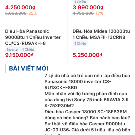
có diện tích từ 15 đến dưới 20m2 như phòng khách,
1 Chiều
4.250.000
3.990.000
phòng làm việc… Giá bán điều hòa Casper 12000btu
5.690.000
-25%
4.790.000
-17%
giao động từ 5 triệu đến 9 triệu đồng.
Điều hòa Casper 18000Btu
:
Điều hòa Casper
Điều Hòa Panasonic
Điều Hòa Midea 12000Btu
18000btu phù hợp với những không gian có diện tích
9000Btu 1 Chiều Inverter
1 Chiều MSAFII-13CRN8
từ 20 đến dưới 30m2 như phòng làm việc, cửa hàng
CU/CS-RU9AKH-8
1 Chiều
hay phòng họp… Giá bán điều hòa Casper 18000btu
Inverter
1 Chiều
9.150.000
5.250.000
giao động từ 8 triệu đến 10 triệu đồng.
Điều hòa Casper 24000Btu:
BÀI VIẾT MỚI
Điều hòa Casper
24000btu phù hợp với những không gian có diện tích
7 Lý do nhà có trẻ con nên lắp điều hòa
Panasonic 18000 inverter CS-
từ 30 đến 40m2 như nhà hàng, siêu thị nhỏ hay phòng
RU18CKH-8BD
họp… Giá bán điều hòa Casper 24000btu giao động
Mãn nhãn với độ tương phản đỉnh cao
từ 12 triệu đến 14 triệu đồng.
của dòng tivi Sony 75 inch BRAVIA 3 II
K-75XR30M2
Ngoài ra, các bạn có thể lựa chọn điều hòa
Điều hòa Casper 18000 SC-18FB36M
Casper theo loại điều hòa như
dùng có bền không? Bảo hành bao lâu?
Sự thật về điều hòa Casper 9000btu
Điều hòa Casper 1 chiều
:
Loại máy điều hòa Casper 1
JC-09IU36: Giá dưới 5 triệu liệu có bền