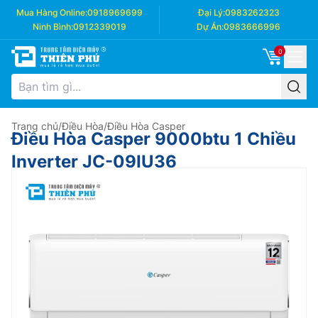
Mua Hàng Online:
0918969699
Đại Lý:
0983262323
Ninh Bình:
0912339019
Dự Án:
0983666996
0
Trang chủ
/
Điều Hòa
/
Điều Hòa Casper
Điều Hòa Casper 9000btu 1 Chiều
Inverter JC-09IU36