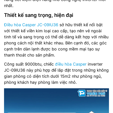
Công nghệ inverter: Có
nhất.
Môi chất lạnh: R32
Thiết kế sang trọng, hiện đại
Kích thước dàn lạnh (RxCxS): – mm
Điều hòa Casper JC-09IU36
sở hữu thiết kế nổi bật
với thiết kế viền kim loại cao cấp, tạo nên vẻ ngoài
Trọng lượng dàn lạnh: – kg
tinh tế và sang trọng có thể dễ dàng kết hợp với nhiều
phong cách nội thất khác nhau. Bên cạnh đó, các góc
Kích thước dàn nóng (RxCxS): – mm
cạnh trên dàn lạnh được bo cong mềm mại tạo sự
thanh thoát cho sản phẩm.
Trọng lượng dàn nóng: – kg
Công suất 9000btu, chiếc
điều hòa Casper
inverter
Kích thước đường ống (lỏng/gas): 6/10 mm
JC-09IU36 này phù hợp để lắp đặt trong những không
gian phòng có diện tích dưới 15m2 như phòng ngủ,
Nơi sản xuất: Thái Lan
phòng khách hay phòng làm việc nhỏ.
Hãng sản xuất: Casper
Năm ra mắt: 2025