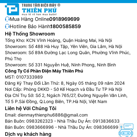
thành vi khuẩn, nấm mốc trong dàn lạnh, mang đến
không gian sống trong lành hơn.
Mua Hàng Online:
0918969699
Hotline Bảo Hành:
1800585859
Hệ Thống Showroom
Tổng Kho: KCN Vĩnh Hoàng, Quận Hoàng Mai, Hà Nội
Showroom: Số 488 Hà Huy Tập, Yên Viên, Gia Lâm, Hà Nội
Showroom: Số 89A Đường Lạc Long Quân, Phường Vĩnh Phúc,
Phú Thọ
Showroom: Số 331 Nguyễn Huệ, Ninh Phong, Ninh Bình
Công Ty Cổ Phần Điện Máy Thiên Phú
MST: 0107333989
Đăng Ký Thay Đổi Lần Thứ: 8, Ngày 05 tháng 09 năm 2024
Nơi Cấp: Phòng DKKD - Sở Kế Hoạch và Đầu Tư TP Hà Nội
Địa Chỉ Trụ Sở: Số 2, Ngách 765/27, Đường Nguyễn Văn Linh,
Cảm biến nhiệt độ thông minh iFeel
Tổ 5 P.Sài Đồng, Q.Long Biên, TP.Hà Nội, Việt Nam
Liên hệ Với Chúng Tôi
Cơ chế iFeel tự động cảm ứng nhiệt độ xung quanh cơ
Email:
dienmaythienphu6886@gmail.com
thể người dùng giúp
điều hòa Casper 9000
1 chiều
Bán Buôn:
0983262323
- Nhà Thầu Dự Án:
0913836633
JC-09IU36 có thể điều khiển được chính xác hơn nhiệt
Bán Buôn:
0983666996
- Nhà Thầu Dự Án:
0983666996
độ phòng, đảm bảo nhiệt độ trong phòng không
Dịch vụ khách hàng