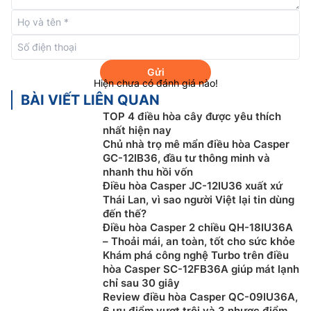
Gửi
Hiện chưa có đánh giá nào!
BÀI VIẾT LIÊN QUAN
TOP 4 điều hòa cây được yêu thích
nhất hiện nay
Chế độ làm lạnh nhanh Turbo
Chủ nhà trọ mê mẩn điều hòa Casper
GC-12IB36, đầu tư thông minh và
Kích hoạt chế độ Turbo,
điều hòa Casper Inverter
JC-
nhanh thu hồi vốn
09IU36 sẽ hoạt động ở cấp độ thổi gió cao nhất mang
Điều hòa Casper JC-12IU36 xuất xứ
Thái Lan, vì sao người Việt lại tin dùng
đến hiệu quả làm mát rất nhanh chỉ trong 30 giây giúp
đến thế?
bạn tận hưởng ngay bầu không khí dễ chịu mát mẻ.
Điều hòa Casper 2 chiều QH-18IU36A
– Thoải mái, an toàn, tốt cho sức khỏe
Khám phá công nghệ Turbo trên điều
hòa Casper SC-12FB36A giúp mát lạnh
chỉ sau 30 giây
Review điều hòa Casper QC-09IU36A,
6 ưu điểm vượt trội và 3 nhược điểm