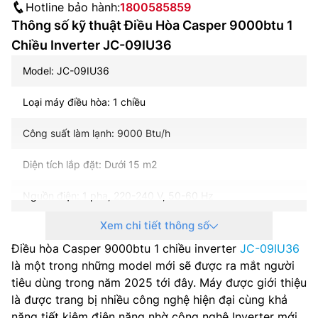
Hotline bảo hành:
1800585859
Thông số kỹ thuật Điều Hòa Casper 9000btu 1
Chiều Inverter JC-09IU36
Model: JC-09IU36
Loại máy điều hòa: 1 chiều
Công suất làm lạnh: 9000 Btu/h
Diện tích lắp đặt: Dưới 15 m2
Nguồn điện: 1 pha, 220-240 V, 50-60 Hz
Xem chi tiết thông số
Điện năng tiêu thụ (làm lạnh): 1040 W
Điều hòa Casper 9000btu 1 chiều inverter
JC-09IU36
Lưu lượng gió dàn lạnh: 540/420/370 m3/h
là một trong những model mới sẽ được ra mắt người
tiêu dùng trong năm 2025 tới đây. Máy được giới thiệu
Hiệu suất năng lượng: 3 sao / CSPF: 4.05
là được trang bị nhiều công nghệ hiện đại cùng khả
năng tiết kiệm điện năng nhờ công nghệ Inverter mới