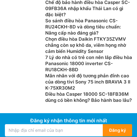
Chế độ bảo hành điều hòa Casper SC-
xuống trẻ.
09FB36A nhập khẩu Thái Lan có gì
đặc biệt?
So sánh điều hòa Panasonic CS-
RU24CKH-8D và dòng tiêu chuẩn:
Nâng cấp nào đáng giá?
Chọn điều hòa Daikin FTKY35ZVMV
chẳng còn sợ khô da, viêm họng nhờ
cảm biến Humidity Sensor
7 Lý do nhà có trẻ con nên lắp điều hòa
Panasonic 18000 inverter CS-
RU18CKH-8BD
Mãn nhãn với độ tương phản đỉnh cao
của dòng tivi Sony 75 inch BRAVIA 3 II
K-75XR30M2
Tự làm sạch I-Clean
Điều hòa Casper 18000 SC-18FB36M
dùng có bền không? Bảo hành bao lâu?
Khi chọn chức năng i-Clean, ngay lập tức
điều hòa
Casper giá rẻ
JC-09IU36 sẽ tự động kích hoạt chế độ
tự làm sạch trong vòng 20 phút với 5 bước (Đóng
Đăng ký nhận thông tin mới nhất
băng > Rã băng > Cuốn trôi > Làm nóng sấy khô >
Đăng ký
Quạt tự động khô hơi ẩm) giúp ngăn ngừa sự hình