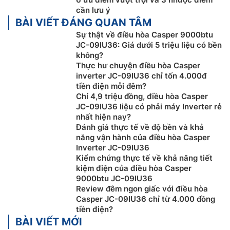
cần lưu ý
BÀI VIẾT ĐÁNG QUAN TÂM
Sự thật về điều hòa Casper 9000btu
JC-09IU36: Giá dưới 5 triệu liệu có bền
không?
Thực hư chuyện điều hòa Casper
Chế độ Baby Care
inverter JC-09IU36 chỉ tốn 4.000đ
tiền điện mỗi đêm?
Chỉ với một chạm trên nút điều khiển,
điều hòa Casper
Chỉ 4,9 triệu đồng, điều hòa Casper
JC-09IU36 liệu có phải máy Inverter rẻ
9000btu 1 chiều
JC-09IU36 sẽ giảm công suất vận
nhất hiện nay?
hành nhằm mang đến không gian yên tĩnh hơn. Đồng
Đánh giá thực tế về độ bền và khả
thời, máy tự động điều chỉnh thông số phù hợp với
năng vận hành của điều hòa Casper
nhu cầu của trẻ, bao gồm:
Inverter JC-09IU36
Kiểm chứng thực tế về khả năng tiết
Nhiệt độ:
điều chỉnh về 26°C, được coi là nhiệt độ
kiệm điện của điều hòa Casper
tối ưu cho trẻ nhỏ.
9000btu JC-09IU36
Tốc độ gió:
Giảm gió xuống mức thấp nhất để
Review đêm ngon giấc với điều hòa
Casper JC-09IU36 chỉ từ 4.000 đồng
tránh gió lạnh thổi trực tiếp vào trẻ.
tiền điện?
Hướng gió:
Điều chỉnh cửa gió thổi ngang, song
BÀI VIẾT MỚI
song với sàn, đảm bảo gió không phả trực tiếp