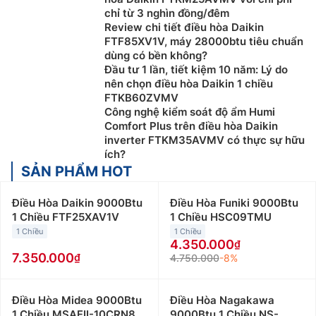
chỉ từ 3 nghìn đồng/đêm
Review chi tiết điều hòa Daikin
FTF85XV1V, máy 28000btu tiêu chuẩn
dùng có bền không?
Đầu tư 1 lần, tiết kiệm 10 năm: Lý do
nên chọn điều hòa Daikin 1 chiều
FTKB60ZVMV
Công nghệ kiểm soát độ ẩm Humi
Comfort Plus trên điều hòa Daikin
inverter FTKM35AVMV có thực sự hữu
ích?
SẢN PHẨM HOT
Điều Hòa Daikin 9000Btu
Điều Hòa Funiki 9000Btu
1 Chiều FTF25XAV1V
1 Chiều HSC09TMU
1 Chiều
1 Chiều
4.350.000
7.350.000
4.750.000
-8%
Điều Hòa Midea 9000Btu
Điều Hòa Nagakawa
1 Chiều MSAFII-10CRN8
9000Btu 1 Chiều NS-