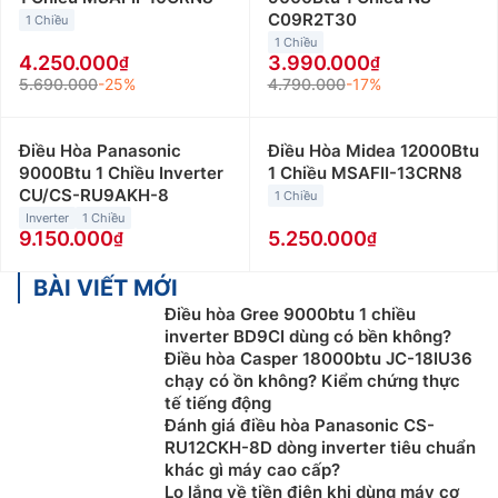
C09R2T30
1 Chiều
1 Chiều
4.250.000
3.990.000
5.690.000
-25%
4.790.000
-17%
Điều Hòa Panasonic
Điều Hòa Midea 12000Btu
9000Btu 1 Chiều Inverter
1 Chiều MSAFII-13CRN8
CU/CS-RU9AKH-8
1 Chiều
Inverter
1 Chiều
9.150.000
5.250.000
BÀI VIẾT MỚI
Điều hòa Gree 9000btu 1 chiều
inverter BD9CI dùng có bền không?
Điều hòa Casper 18000btu JC-18IU36
chạy có ồn không? Kiểm chứng thực
tế tiếng động
Đánh giá điều hòa Panasonic CS-
RU12CKH-8D dòng inverter tiêu chuẩn
khác gì máy cao cấp?
Lo lắng về tiền điện khi dùng máy cơ