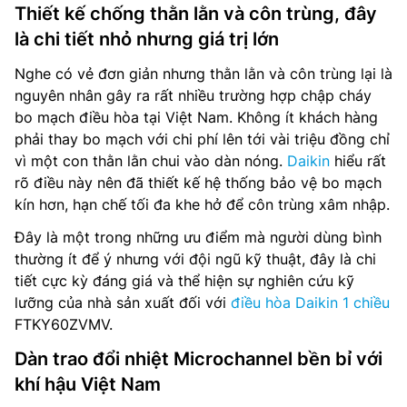
Thiết kế chống thằn lằn và côn trùng, đây
là chi tiết nhỏ nhưng giá trị lớn
Nghe có vẻ đơn giản nhưng thằn lằn và côn trùng lại là
nguyên nhân gây ra rất nhiều trường hợp chập cháy
bo mạch điều hòa tại Việt Nam. Không ít khách hàng
phải thay bo mạch với chi phí lên tới vài triệu đồng chỉ
vì một con thằn lằn chui vào dàn nóng.
Daikin
hiểu rất
rõ điều này nên đã thiết kế hệ thống bảo vệ bo mạch
kín hơn, hạn chế tối đa khe hở để côn trùng xâm nhập.
Đây là một trong những ưu điểm mà người dùng bình
thường ít để ý nhưng với đội ngũ kỹ thuật, đây là chi
tiết cực kỳ đáng giá và thể hiện sự nghiên cứu kỹ
lưỡng của nhà sản xuất đối với
điều hòa Daikin 1 chiều
FTKY60ZVMV.
Dàn trao đổi nhiệt Microchannel bền bỉ với
khí hậu Việt Nam