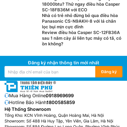
18000btu? Thử ngay điều hòa Casper
SC-18FB36M với ECO
Nhà có trẻ nhỏ đừng bỏ qua điều hòa
Panasonic CS-N9AKH-8 với lá chắn
lọc bụi mịn cực đỉnh
Review điều hòa Casper SC-12FB36A
sau 1 năm cày ải liên tục máy có tã, có
ồn không?
Đăng ký nhận thông tin mới nhất
Đăng ký
Mua Hàng Online:
0918969699
Hotline Bảo Hành:
1800585859
Hệ Thống Showroom
Tổng Kho: KCN Vĩnh Hoàng, Quận Hoàng Mai, Hà Nội
Showroom: Số 488 Hà Huy Tập, Yên Viên, Gia Lâm, Hà Nội
Showroom: Số 89A Đường Lạc Long Quân, Phường Vĩnh Phúc,