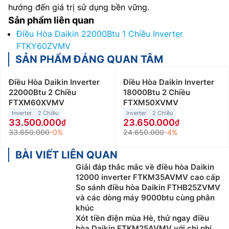
hướng đến giá trị sử dụng bền vững.
Sản phẩm liên quan
Điều Hòa Daikin 22000Btu 1 Chiều Inverter
FTKY60ZVMV
SẢN PHẨM ĐÁNG QUAN TÂM
Điều Hòa Daikin Inverter
Điều Hòa Daikin Inverter
22000Btu 2 Chiều
18000Btu 2 Chiều
FTXM60XVMV
FTXM50XVMV
Inverter
2 Chiều
Inverter
2 Chiều
33.500.000
23.650.000
33.650.000
-0%
24.650.000
-4%
BÀI VIẾT LIÊN QUAN
Giải đáp thắc mắc về điều hòa Daikin
12000 inverter FTKM35AVMV cao cấp
So sánh điều hòa Daikin FTHB25ZVMV
và các dòng máy 9000btu cùng phân
khúc
Xót tiền điện mùa Hè, thử ngay điều
hòa Daikin FTKM25AVMV với chi phí