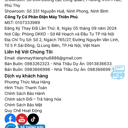
Phú Thọ
Showroom: Số 331 Nguyễn Huệ, Ninh Phong, Ninh Bình
Công Ty Cổ Phần Điện Máy Thiên Phú
MST: 0107333989
Đăng Ký Thay Đổi Lần Thứ: 8, Ngày 05 tháng 09 năm 2024
Nơi Cấp: Phòng DKKD - Sở Kế Hoạch và Đầu Tư TP Hà Nội
Địa Chỉ Trụ Sở: Số 2, Ngách 765/27, Đường Nguyễn Văn Linh,
Tổ 5 P.Sài Đồng, Q.Long Biên, TP.Hà Nội, Việt Nam
Liên hệ Với Chúng Tôi
Email:
dienmaythienphu6886@gmail.com
Bán Buôn:
0983262323
- Nhà Thầu Dự Án:
0913836633
Bán Buôn:
0983666996
- Nhà Thầu Dự Án:
0983666996
Dịch vụ khách hàng
Phương Thức Mua Hàng
Hình Thức Thanh Toán
Chính Sách Bảo Hành
Chính sách Đổi – Trả hàng hóa
Chính Sách Bảo Mật
Quy Chế Hoạt Động