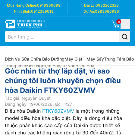
Mua Hàng Online:
0918969699
Đại Lý:
0983262323
Ninh Bình:
0912339019
Dự Án:
0983666996
0
Dịch Vụ Sửa Chữa Bảo Dưỡng
Máy Giặt - Máy Sấy
Trung Tâm Bảo
Trang chủ
/
Kinh Nghiệm Hay
/
Tư vấn Điều Hòa
Góc nhìn từ thợ lắp đặt, vì sao
chúng tôi luôn khuyên chọn điều
hòa Daikin FTKY60ZVMV
Tác giả: Nguyễn Quyết
Đăng ngày: 19/06/2026, lúc 11:27
Điều hòa Daikin
FTKY60ZVMV
là một trong những
model điều hòa khá đặc biệt. Đây là dòng điều hòa
thuộc phân khúc cao cấp của Daikin được thiết kế
dành cho các không gian rộng từ 30 đến 40m2. Từ