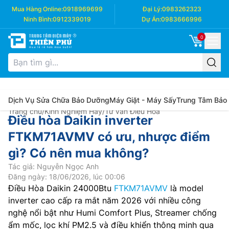
Mua Hàng Online:
0918969699
Đại Lý:
0983262323
Ninh Bình:
0912339019
Dự Án:
0983666996
0
Dịch Vụ Sửa Chữa Bảo Dưỡng
Máy Giặt - Máy Sấy
Trung Tâm Bảo
Trang chủ
/
Kinh Nghiệm Hay
/
Tư vấn Điều Hòa
Điều hòa Daikin inverter
FTKM71AVMV có ưu, nhược điểm
gì? Có nên mua không?
Tác giả: Nguyễn Ngọc Anh
Đăng ngày: 18/06/2026, lúc 00:06
Điều Hòa Daikin 24000Btu
FTKM71AVMV
là model
inverter cao cấp ra mắt năm 2026 với nhiều công
nghệ nổi bật như Humi Comfort Plus, Streamer chống
ẩm mốc, lọc khí PM2.5 và điều khiển thông minh qua