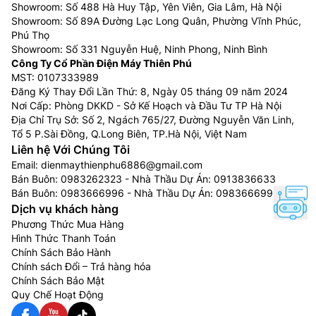
Showroom: Số 488 Hà Huy Tập, Yên Viên, Gia Lâm, Hà Nội
Showroom: Số 89A Đường Lạc Long Quân, Phường Vĩnh Phúc,
Phú Thọ
Showroom: Số 331 Nguyễn Huệ, Ninh Phong, Ninh Bình
Công Ty Cổ Phần Điện Máy Thiên Phú
MST: 0107333989
Đăng Ký Thay Đổi Lần Thứ: 8, Ngày 05 tháng 09 năm 2024
Nơi Cấp: Phòng DKKD - Sở Kế Hoạch và Đầu Tư TP Hà Nội
Địa Chỉ Trụ Sở: Số 2, Ngách 765/27, Đường Nguyễn Văn Linh,
Tổ 5 P.Sài Đồng, Q.Long Biên, TP.Hà Nội, Việt Nam
Liên hệ Với Chúng Tôi
Email:
dienmaythienphu6886@gmail.com
Bán Buôn:
0983262323
- Nhà Thầu Dự Án:
0913836633
Bán Buôn:
0983666996
- Nhà Thầu Dự Án:
0983666996
Dịch vụ khách hàng
Phương Thức Mua Hàng
Hình Thức Thanh Toán
Chính Sách Bảo Hành
Chính sách Đổi – Trả hàng hóa
Chính Sách Bảo Mật
Quy Chế Hoạt Động