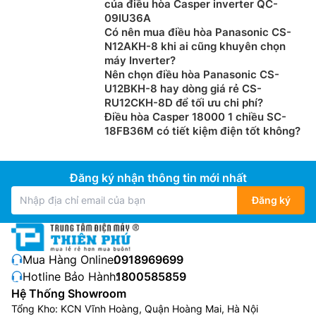
của điều hòa Casper inverter QC-
09IU36A
Có nên mua điều hòa Panasonic CS-
N12AKH-8 khi ai cũng khuyên chọn
máy Inverter?
Nên chọn điều hòa Panasonic CS-
U12BKH-8 hay dòng giá rẻ CS-
RU12CKH-8D để tối ưu chi phí?
Điều hòa Casper 18000 1 chiều SC-
18FB36M có tiết kiệm điện tốt không?
Đăng ký nhận thông tin mới nhất
Đăng ký
Mua Hàng Online:
0918969699
Hotline Bảo Hành:
1800585859
Hệ Thống Showroom
Tổng Kho: KCN Vĩnh Hoàng, Quận Hoàng Mai, Hà Nội