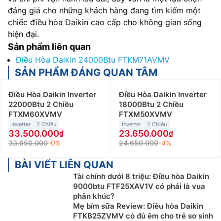
đáng giá cho những khách hàng đang tìm kiếm một
chiếc điều hòa Daikin cao cấp cho không gian sống
hiện đại.
Sản phẩm liên quan
Điều Hòa Daikin 24000Btu FTKM71AVMV
SẢN PHẨM ĐÁNG QUAN TÂM
Điều Hòa Daikin Inverter
Điều Hòa Daikin Inverter
22000Btu 2 Chiều
18000Btu 2 Chiều
FTXM60XVMV
FTXM50XVMV
Inverter
2 Chiều
Inverter
2 Chiều
33.500.000
23.650.000
33.650.000
-0%
24.650.000
-4%
BÀI VIẾT LIÊN QUAN
Tài chính dưới 8 triệu: Điều hòa Daikin
9000btu FTF25XAV1V có phải là vua
phân khúc?
Mẹ bỉm sữa Review: Điều hòa Daikin
FTKB25ZVMV có đủ êm cho trẻ sơ sinh