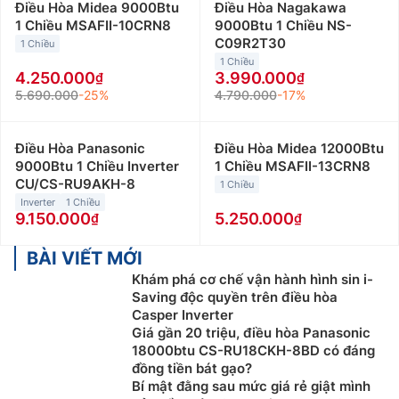
Điều Hòa Midea 9000Btu
Điều Hòa Nagakawa
1 Chiều MSAFII-10CRN8
9000Btu 1 Chiều NS-
C09R2T30
1 Chiều
1 Chiều
4.250.000
3.990.000
5.690.000
-25%
4.790.000
-17%
Điều Hòa Panasonic
Điều Hòa Midea 12000Btu
9000Btu 1 Chiều Inverter
1 Chiều MSAFII-13CRN8
CU/CS-RU9AKH-8
1 Chiều
Inverter
1 Chiều
9.150.000
5.250.000
BÀI VIẾT MỚI
Khám phá cơ chế vận hành hình sin i-
Saving độc quyền trên điều hòa
Casper Inverter
Giá gần 20 triệu, điều hòa Panasonic
18000btu CS-RU18CKH-8BD có đáng
đồng tiền bát gạo?
Bí mật đằng sau mức giá rẻ giật mình