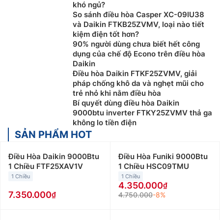
khó ngủ?
So sánh điều hòa Casper XC-09IU38
và Daikin FTKB25ZVMV, loại nào tiết
kiệm điện tốt hơn?
90% người dùng chưa biết hết công
dụng của chế độ Econo trên điều hòa
Daikin
Điều hòa Daikin FTKF25ZVMV, giải
pháp chống khô da và nghẹt mũi cho
trẻ nhỏ khi nằm điều hòa
Bí quyết dùng điều hòa Daikin
9000btu inverter FTKY25ZVMV thả ga
không lo tiền điện
SẢN PHẨM HOT
Điều Hòa Daikin 9000Btu
Điều Hòa Funiki 9000Btu
1 Chiều FTF25XAV1V
1 Chiều HSC09TMU
1 Chiều
1 Chiều
4.350.000
7.350.000
4.750.000
-8%