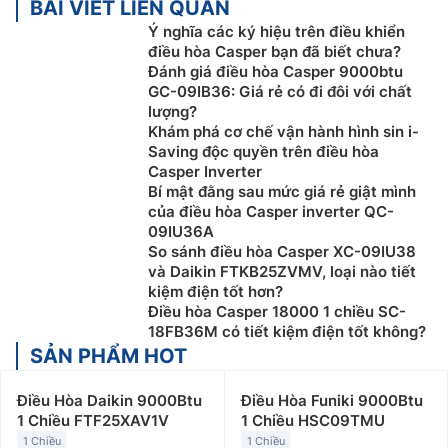
BÀI VIẾT LIÊN QUAN
Ý nghĩa các ký hiệu trên điều khiển
điều hòa Casper bạn đã biết chưa?
Đánh giá điều hòa Casper 9000btu
GC-09IB36: Giá rẻ có đi đôi với chất
lượng?
Khám phá cơ chế vận hành hình sin i-
Saving độc quyền trên điều hòa
Casper Inverter
Bí mật đằng sau mức giá rẻ giật mình
của điều hòa Casper inverter QC-
09IU36A
So sánh điều hòa Casper XC-09IU38
và Daikin FTKB25ZVMV, loại nào tiết
kiệm điện tốt hơn?
Điều hòa Casper 18000 1 chiều SC-
18FB36M có tiết kiệm điện tốt không?
SẢN PHẨM HOT
Điều Hòa Daikin 9000Btu
Điều Hòa Funiki 9000Btu
1 Chiều FTF25XAV1V
1 Chiều HSC09TMU
1 Chiều
1 Chiều