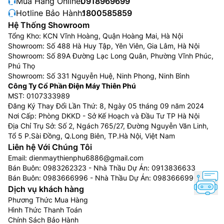
Mua Hàng Online:
0918969699
Hotline Bảo Hành:
1800585859
Hệ Thống Showroom
Tổng Kho: KCN Vĩnh Hoàng, Quận Hoàng Mai, Hà Nội
Showroom: Số 488 Hà Huy Tập, Yên Viên, Gia Lâm, Hà Nội
Showroom: Số 89A Đường Lạc Long Quân, Phường Vĩnh Phúc,
Phú Thọ
Showroom: Số 331 Nguyễn Huệ, Ninh Phong, Ninh Bình
Công Ty Cổ Phần Điện Máy Thiên Phú
MST: 0107333989
Đăng Ký Thay Đổi Lần Thứ: 8, Ngày 05 tháng 09 năm 2024
Nơi Cấp: Phòng DKKD - Sở Kế Hoạch và Đầu Tư TP Hà Nội
Địa Chỉ Trụ Sở: Số 2, Ngách 765/27, Đường Nguyễn Văn Linh,
Tổ 5 P.Sài Đồng, Q.Long Biên, TP.Hà Nội, Việt Nam
Liên hệ Với Chúng Tôi
Email:
dienmaythienphu6886@gmail.com
Bán Buôn:
0983262323
- Nhà Thầu Dự Án:
0913836633
Bán Buôn:
0983666996
- Nhà Thầu Dự Án:
0983666996
Dịch vụ khách hàng
Phương Thức Mua Hàng
Hình Thức Thanh Toán
Chính Sách Bảo Hành