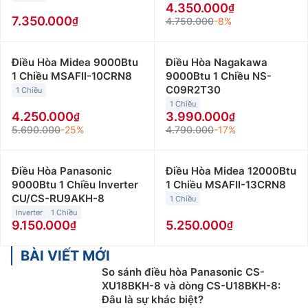
4.350.000
7.350.000
4.750.000
-8%
Điều Hòa Midea 9000Btu
Điều Hòa Nagakawa
1 Chiều MSAFII-10CRN8
9000Btu 1 Chiều NS-
C09R2T30
1 Chiều
1 Chiều
4.250.000
3.990.000
5.690.000
-25%
4.790.000
-17%
Điều Hòa Panasonic
Điều Hòa Midea 12000Btu
9000Btu 1 Chiều Inverter
1 Chiều MSAFII-13CRN8
CU/CS-RU9AKH-8
1 Chiều
Inverter
1 Chiều
9.150.000
5.250.000
BÀI VIẾT MỚI
So sánh điều hòa Panasonic CS-
XU18BKH-8 và dòng CS-U18BKH-8:
Đâu là sự khác biệt?