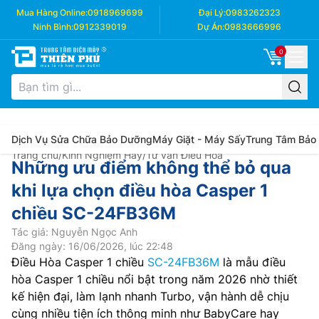
Mua Hàng Online:
0918969699
Đại Lý:
0983262323
Ninh Bình:
0912339019
Dự Án:
0983666996
0
Dịch Vụ Sửa Chữa Bảo Dưỡng
Máy Giặt - Máy Sấy
Trung Tâm Bảo
Trang chủ
/
Kinh Nghiệm Hay
/
Tư vấn Điều Hòa
Những ưu điểm không thể bỏ qua
khi lựa chọn điều hòa Casper 1
chiều SC-24FB36M
Tác giả: Nguyễn Ngọc Anh
Đăng ngày: 16/06/2026, lúc 22:48
Điều Hòa Casper 1 chiều
SC-24FB36M
là mẫu điều
hòa Casper 1 chiều nổi bật trong năm 2026 nhờ thiết
kế hiện đại, làm lạnh nhanh Turbo, vận hành dễ chịu
cùng nhiều tiện ích thông minh như BabyCare hay